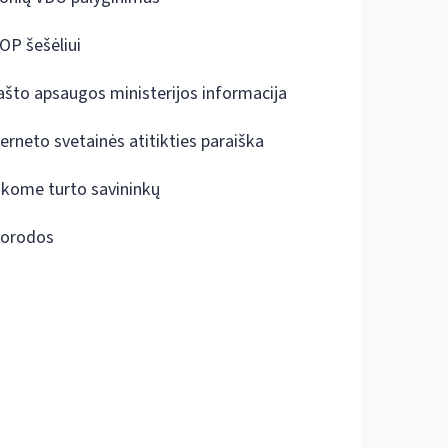
OP šešėliui
ašto apsaugos ministerijos informacija
terneto svetainės atitikties paraiška
škome turto savininkų
orodos