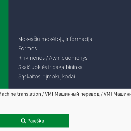
Mokesčių mokėtojų informacija
Formos
Rinkmenos / Atviri duomenys
Skaičiuoklės ir pagalbininkai
Sąskaitos ir įmokų kodai
Machine translation / VMI Машинный перевод / VMI Машин
Paieška