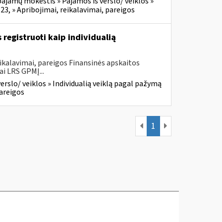
ajamų mokestis » Pajamos iš verslo/ veiklos »
23, » Apribojimai, reikalavimai, pareigos
registruoti kaip individualią
ikalavimai, pareigos Finansinės apskaitos
ai LRS GPMĮ...
rslo/ veiklos » Individualią veiklą pagal pažymą
pareigos
1