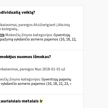
ndividualią veiklą?
kalavimai, pareigos Atsižvelgiant į Akcinių
kolegialų...
Mokesčių žinyno kategorijos:
Gyventojų
rys
al pažymą vykdančio asmens pajamos (10, 18, 22,
 išmokėjus nuomos išmokas?
eikalavimai, pareigos Nuo 2018-01-01 už
esčių žinyno kategorijos:
Gyventojų pajamų
 vykdančio asmens pajamos (10, 18, 22, 23, »
tauriaisiais metalais
ir