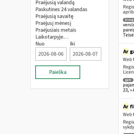
Praėjusią valandą
Regis
Paskutines 24 valandas
aprib
Praėjusią savaitę
brang
Praėjusį mėnesį
versl
Praėjusiais metais
parei
Teisė
Laikotarpyje…
Nuo
Iki
Ar
ga
Web t
Regis
Paieška
Licen
gpm
pajam
23, »
Ar
fi
Web t
Regis
vykdy