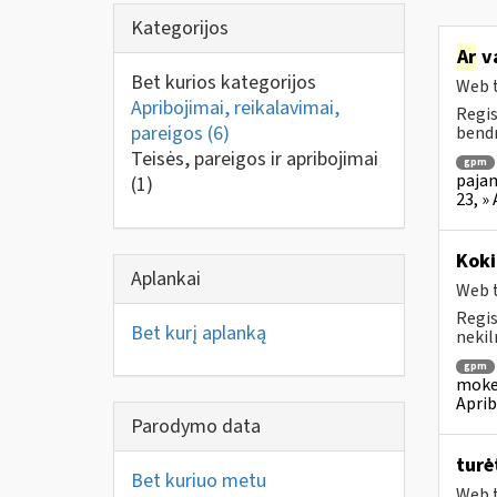
Kategorijos
Ar
v
Bet kurios kategorijos
Web t
Apribojimai, reikalavimai,
Regis
pareigos
(6)
bendr
Teisės, pareigos ir apribojimai
gpm
pajam
(1)
23, »
Koki
Aplankai
Web t
Regis
Bet kurį aplanką
nekil
gpm
mokes
Aprib
Parodymo data
turė
Bet kuriuo metu
Web t