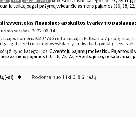
Mokesčių žinyno kategorijos:
Gyventojų p
ionai
gpm
individuali veikla
idualią veiklą pagal pažymą vykdančio asmens pajamos (10, 18, 22, 
li gyventojas finansinės apskaitos tvarkymo paslaugas 
urinio sąrašas
2022-06-14
tracijos numeris KM0473 Ši informacija skelbiama: Apribojimai, re
ugas gali teikti ir asmenys vykdantys individualią veiklą. Teises akt
čių žinyno kategorijos:
Gyventojų pajamų mokestis » Pajamos iš ve
nčio asmens pajamos (10, 18, 22, 23, » Apribojimai, reikalavimai, 
šų(-ai)
Rodoma nuo 1 iki 6 iš 6 irašų.