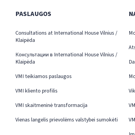
PASLAUGOS
N
Consultations at International House Vilnius /
Mo
Klaipėda
At
Консультации в International House Vilnius /
Klaipėda
Da
VMI teikiamos paslaugos
Mo
VMI kliento profilis
Vi
VMI skaitmeninė transformacija
VM
Vienas langelis prievolėms valstybei sumokėti
VM
Įm