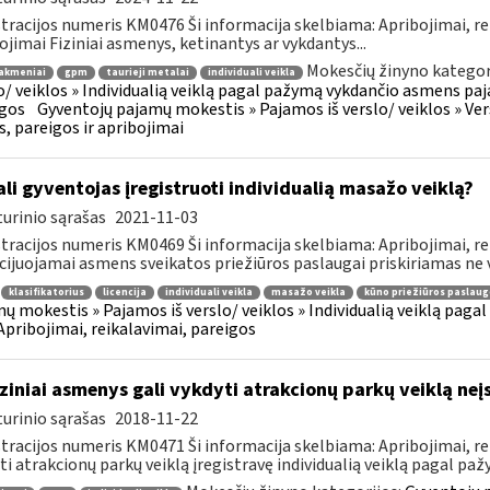
tracijos numeris KM0476 Ši informacija skelbiama: Apribojimai, re
ojimai Fiziniai asmenys, ketinantys ar vykdantys...
Mokesčių žinyno kategor
akmeniai
gpm
taurieji metalai
individuali veikla
o/ veiklos » Individualią veiklą pagal pažymą vykdančio asmens paja
gos
Gyventojų pajamų mokestis » Pajamos iš verslo/ veiklos » Versl
s, pareigos ir apribojimai
li gyventojas įregistruoti individualią masažo veiklą?
urinio sąrašas
2021-11-03
tracijos numeris KM0469 Ši informacija skelbiama: Apribojimai, re
cijuojamai asmens sveikatos priežiūros paslaugai priskiriamas ne vi
klasifikatorius
licencija
individuali veikla
masažo veikla
kūno priežiūros paslaug
ų mokestis » Pajamos iš verslo/ veiklos » Individualią veiklą pag
 Apribojimai, reikalavimai, pareigos
ziniai asmenys gali vykdyti atrakcionų parkų veiklą neį
urinio sąrašas
2018-11-22
tracijos numeris KM0471 Ši informacija skelbiama: Apribojimai, rei
ti atrakcionų parkų veiklą įregistravę individualią veiklą pagal pažy