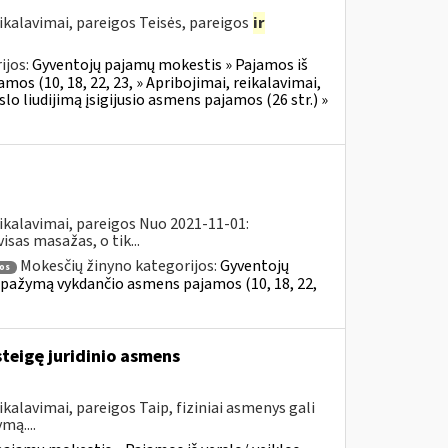
ikalavimai, pareigos Teisės, pareigos
ir
ijos:
Gyventojų pajamų mokestis » Pajamos iš
mos (10, 18, 22, 23, » Apribojimai, reikalavimai,
o liudijimą įsigijusio asmens pajamos (26 str.) »
ikalavimai, pareigos Nuo 2021-11-01:
sas masažas, o tik...
Mokesčių žinyno kategorijos:
Gyventojų
os
al pažymą vykdančio asmens pajamos (10, 18, 22,
steigę juridinio asmens
kalavimai, pareigos Taip, fiziniai asmenys gali
mą....