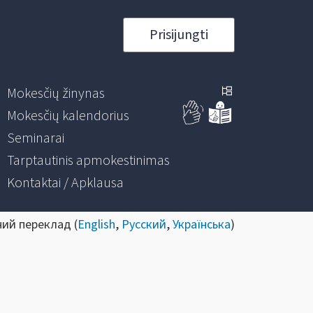
Prisijungti
Mokesčių žinynas
Mokesčių kalendorius
Seminarai
Tarptautinis apmokestinimas
Kontaktai / Apklausa
ний переклад (
English
,
Русский
,
Українська
)