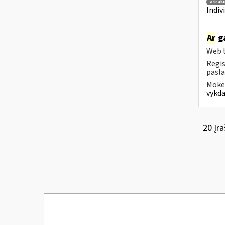
atrakc
Indiv
Ar
ga
Web t
Regis
pasla
Mokes
vykda
20 Įra