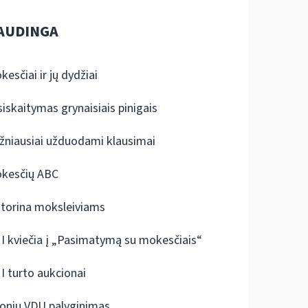
AUDINGA
kesčiai ir jų dydžiai
siskaitymas grynaisiais pinigais
žniausiai užduodami klausimai
kesčių ABC
ktorina moksleiviams
I kviečia į „Pasimatymą su mokesčiais“
I turto aukcionai
onių VDU palyginimas