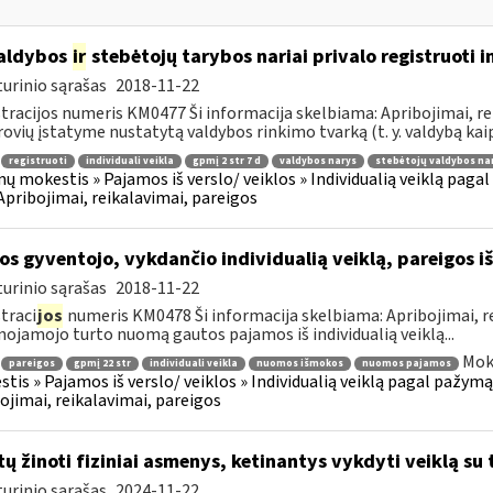
aldybos
ir
stebėtojų tarybos nariai privalo registruoti i
urinio sąrašas
2018-11-22
tracijos numeris KM0477 Ši informacija skelbiama: Apribojimai, rei
ovių įstatyme nustatytą valdybos rinkimo tvarką (t. y. valdybą kaip 
registruoti
individuali veikla
gpmį 2 str 7 d
valdybos narys
stebėtojų valdybos na
ų mokestis » Pajamos iš verslo/ veiklos » Individualią veiklą pag
 Apribojimai, reikalavimai, pareigos
os gyventojo, vykdančio individualią veiklą, pareigos
urinio sąrašas
2018-11-22
traci
jos
numeris KM0478 Ši informacija skelbiama: Apribojimai, r
nojamojo turto nuomą gautos pajamos iš individualią veiklą...
Mok
pareigos
gpmį 22 str
individuali veikla
nuomos išmokos
nuomos pajamos
tis » Pajamos iš verslo/ veiklos » Individualią veiklą pagal pažymą
ojimai, reikalavimai, pareigos
tų žinoti fiziniai asmenys, ketinantys vykdyti veiklą su 
urinio sąrašas
2024-11-22