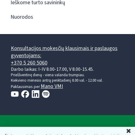
Ieškome turto savininkų
Nuorodos
Konsultacijos mokesčių klausimais ir paslaugos
gyventojams:
+370 5 260 5060
Darbo laikas: I-IV 8.00-17.00, V 8.00-15.45.
Prieššventinę dieną - viena valanda trumpiau.
Kiekvieno mėnesio antrą penktadienį 8.00 val. - 12.00 val.
Mano VMI
Paklausimas per
Valstybinė mokesčių inspekcija prie Lietuvos
U