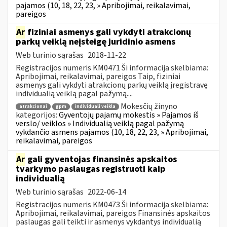
pajamos (10, 18, 22, 23, » Apribojimai, reikalavimai,
pareigos
Ar
fiziniai asmenys gali vykdyti atrakcionų
parkų veiklą neįsteigę juridinio asmens
Web turinio sąrašas
2018-11-22
Registracijos numeris KM0471 Ši informacija skelbiama:
Apribojimai, reikalavimai, pareigos Taip, fiziniai
asmenys gali vykdyti atrakcionų parkų veiklą įregistravę
individualią veiklą pagal pažymą....
Mokesčių žinyno
atrakcionai
gpm
individuali veikla
kategorijos:
Gyventojų pajamų mokestis » Pajamos iš
verslo/ veiklos » Individualią veiklą pagal pažymą
vykdančio asmens pajamos (10, 18, 22, 23, » Apribojimai,
reikalavimai, pareigos
Ar
gali gyventojas finansinės apskaitos
tvarkymo paslaugas registruoti kaip
individualią
Web turinio sąrašas
2022-06-14
Registracijos numeris KM0473 Ši informacija skelbiama:
Apribojimai, reikalavimai, pareigos Finansinės apskaitos
paslaugas gali teikti ir asmenys vykdantys individualią