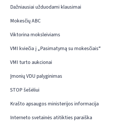
Dažniausiai užduodami klausimai
Mokesčių ABC
Viktorina moksleiviams
VMI kviečia į „Pasimatymą su mokesčiais“
VMI turto aukcionai
Įmonių VDU palyginimas
STOP šešėliui
Krašto apsaugos ministerijos informacija
Interneto svetainės atitikties paraiška