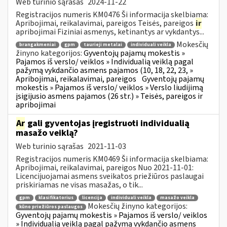
Web turinio sąrašas
2024-11-22
Registracijos numeris KM0476 Ši informacija skelbiama:
Apribojimai, reikalavimai, pareigos Teisės, pareigos
ir
apribojimai Fiziniai asmenys, ketinantys ar vykdantys...
Mokesčių
brangakmeniai
gpm
taurieji metalai
individuali veikla
žinyno kategorijos:
Gyventojų pajamų mokestis »
Pajamos iš verslo/ veiklos » Individualią veiklą pagal
pažymą vykdančio asmens pajamos (10, 18, 22, 23, »
Apribojimai, reikalavimai, pareigos
Gyventojų pajamų
mokestis » Pajamos iš verslo/ veiklos » Verslo liudijimą
įsigijusio asmens pajamos (26 str.) » Teisės, pareigos ir
apribojimai
Ar
gali gyventojas įregistruoti individualią
masažo veiklą?
Web turinio sąrašas
2021-11-03
Registracijos numeris KM0469 Ši informacija skelbiama:
Apribojimai, reikalavimai, pareigos Nuo 2021-11-01:
Licencijuojamai asmens sveikatos priežiūros paslaugai
priskiriamas ne visas masažas, o tik...
gpm
klasifikatorius
licencija
individuali veikla
masažo veikla
Mokesčių žinyno kategorijos:
kūno priežiūros paslaugos
Gyventojų pajamų mokestis » Pajamos iš verslo/ veiklos
» Individualią veiklą pagal pažymą vykdančio asmens