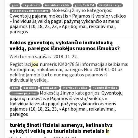
gpm
registruoti
individuali veikla
gpmį 2 str 7 d
valdybos narys
Mokesčių žinyno kategorijos:
stebėtojų valdybos narys
Gyventojų pajamų mokestis » Pajamos iš verslo/ veiklos
» Individualią veiklą pagal pažymą vykdančio asmens
pajamos (10, 18, 22, 23, » Apribojimai, reikalavimai,
pareigos
Kokios gyventojo, vykdančio individualią
veiklą, pareigos išmokėjus nuomos išmokas?
Web turinio sąrašas
2018-11-22
Registraci
jos
numeris KM0478 Ši informacija skelbiama:
Apribojimai, reikalavimai, pareigos Nuo 2018-01-01 už
nekilnojamojo turto nuomą gautos pajamos iš
individualią veiklą...
gpm
pareigos
gpmį 22 str
individuali veikla
nuomos išmokos
Mokesčių žinyno kategorijos:
Gyventojų
nuomos pajamos
pajamų mokestis » Pajamos iš verslo/ veiklos »
Individualią veiklą pagal pažymą vykdančio asmens
pajamos (10, 18, 22, 23, » Apribojimai, reikalavimai,
pareigos
turėtų žinoti fiziniai asmenys, ketinantys
vykdyti veiklą su tauriaisiais metalais
ir