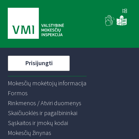
Prisijungti
Mokesčių mokėtojų informacija
Formos
Rinkmenos / Atviri duomenys
Skaičiuoklės ir pagalbininkai
Sąskaitos ir įmokų kodai
Mokesčių žinynas