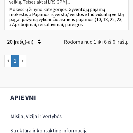
veiklą. Teises aktai LRS GPMĮ...
Mokesčių žinyno kategorijos:
Gyventojų pajamų
mokestis » Pajamos iš verslo/ veiklos » Individualią veiklą
pagal pažymą vykdančio asmens pajamos (10, 18, 22, 23,
» Apribojimai, reikalavimai, pareigos
20 Įrašų(-ai)
Rodoma nuo 1 iki 6 iš 6 irašų.
1
APIE VMI
Misija, Vizija ir Vertybės
Struktūra ir kontaktinė informacija