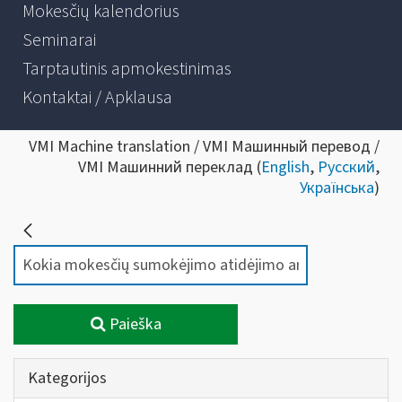
Mokesčių kalendorius
Seminarai
Tarptautinis apmokestinimas
Kontaktai / Apklausa
VMI Machine translation / VMI Машинный перевод /
VMI Машинний переклад (
English
,
Русский
,
Українська
)
Paieška
Kategorijos