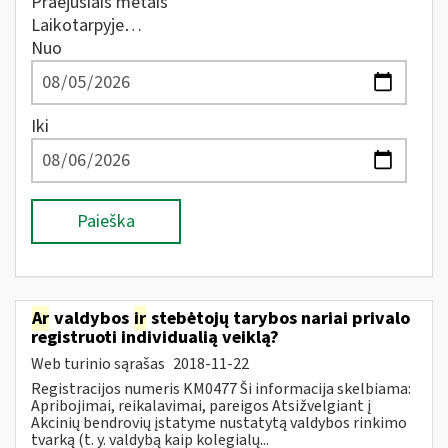
Praėjusiais metais
Laikotarpyje…
Nuo
Iki
Paieška
Ar
valdybos
ir
stebėtojų tarybos nariai privalo
registruoti individualią veiklą?
Web turinio sąrašas
2018-11-22
Registracijos numeris KM0477 Ši informacija skelbiama:
Apribojimai, reikalavimai, pareigos Atsižvelgiant į
Akcinių bendrovių įstatyme nustatytą valdybos rinkimo
tvarką (t. y. valdybą kaip kolegialų...