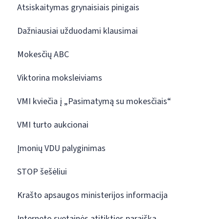
Atsiskaitymas grynaisiais pinigais
Dažniausiai užduodami klausimai
Mokesčių ABC
Viktorina moksleiviams
VMI kviečia į „Pasimatymą su mokesčiais“
VMI turto aukcionai
Įmonių VDU palyginimas
STOP šešėliui
Krašto apsaugos ministerijos informacija
Interneto svetainės atitikties paraiška