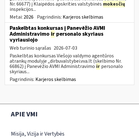
Nr. 66677) į Klaipėdos apskrities valstybinės
mokesčių
inspekcijos...
Metai:
2026
Pagrindinis:
Karjeros skelbimas
Paskelbtas konkursas į Panevėžio AVMI
Administravimo
ir
personalo skyriaus
vyriausiojo
Web turinio sąrašas
2026-07-03
Paskelbtas konkursas Viešojo valdymo agentūros
atrankų modulyje „dirbuvalstybei.vva.lt (skelbimo Nr.
66862) į Panevėžio AVMI Administravimo
ir
personalo
skyriaus...
Pagrindinis:
Karjeros skelbimas
APIE VMI
Misija, Vizija ir Vertybės