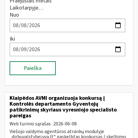
Praėjusiais metais
Laikotarpyje…
Nuo
Iki
Paieška
Klaipėdos AVMI organizuoja konkursą į
Kontrolės departamento Gyventojų
patikrinimų skyriaus vyresniojo specialisto
pareigas
Web turinio sąrašas
2026-06-08
Viešojo valdymo agentūros atrankų modulyje
„dirbuvalstybei.vva.lt“ paskelbtas konkursas ( skelbimo