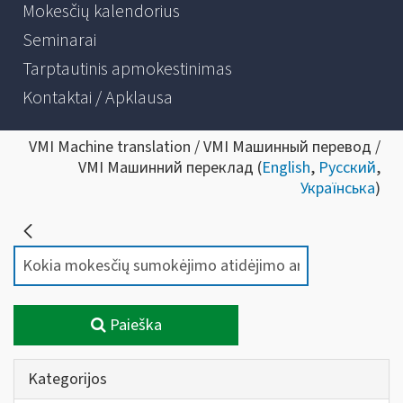
Mokesčių kalendorius
Seminarai
Tarptautinis apmokestinimas
Kontaktai / Apklausa
VMI Machine translation / VMI Машинный перевод /
VMI Машинний переклад (
English
,
Русский
,
Українська
)
Paieška
Kategorijos