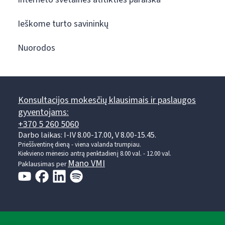
Ieškome turto savininkų
Nuorodos
Konsultacijos mokesčių klausimais ir paslaugos
gyventojams:
+370 5 260 5060
Darbo laikas: I-IV 8.00-17.00, V 8.00-15.45.
Prieššventinę dieną - viena valanda trumpiau.
Kiekvieno mėnesio antrą penktadienį 8.00 val. - 12.00 val.
Mano VMI
Paklausimas per