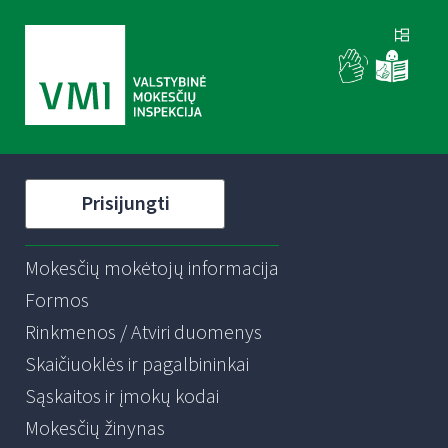
Prisijungti
Mokesčių mokėtojų informacija
Formos
Rinkmenos / Atviri duomenys
Skaičiuoklės ir pagalbininkai
Sąskaitos ir įmokų kodai
Mokesčių žinynas