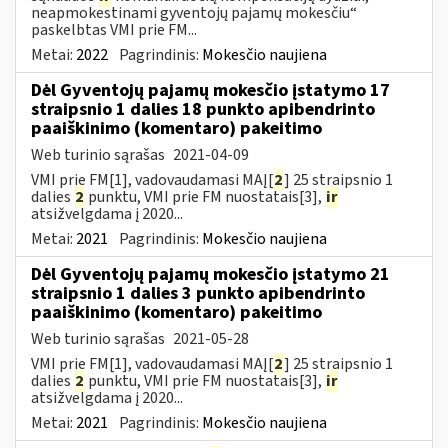
neapmokestinami gyventojų pajamų mokesčiu“
paskelbtas VMI prie FM...
Metai:
2022
Pagrindinis:
Mokesčio naujiena
Dėl Gyventojų pajamų mokesčio įstatymo 17
straipsnio 1 dalies 18 punkto apibendrinto
paaiškinimo (komentaro) pakeitimo
Web turinio sąrašas
2021-04-09
VMI prie FM[1], vadovaudamasi MAĮ[
2
] 25 straipsnio 1
dalies
2
punktu, VMI prie FM nuostatais[3],
ir
atsižvelgdama į 2020...
Metai:
2021
Pagrindinis:
Mokesčio naujiena
Dėl Gyventojų pajamų mokesčio įstatymo 21
straipsnio 1 dalies 3 punkto apibendrinto
paaiškinimo (komentaro) pakeitimo
Web turinio sąrašas
2021-05-28
VMI prie FM[1], vadovaudamasi MAĮ[
2
] 25 straipsnio 1
dalies
2
punktu, VMI prie FM nuostatais[3],
ir
atsižvelgdama į 2020...
Metai:
2021
Pagrindinis:
Mokesčio naujiena