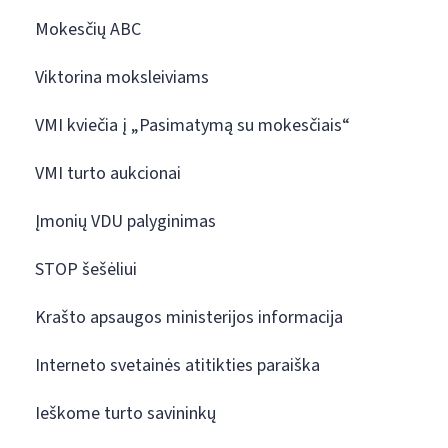
Mokesčių ABC
Viktorina moksleiviams
VMI kviečia į „Pasimatymą su mokesčiais“
VMI turto aukcionai
Įmonių VDU palyginimas
STOP šešėliui
Krašto apsaugos ministerijos informacija
Interneto svetainės atitikties paraiška
Ieškome turto savininkų