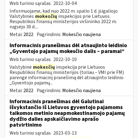
Web turinio sąrašas
2022-10-04
Informuojame, kad nuo 2022 m. spalio 1 d. įsigaliojo
Valstybinės
mokesčių
inspekcijos prie Lietuvos
Respublikos finansų ministerijos viršininko 2022 m.
rugsėjo 30 d....
Metai:
2022
Pagrindinis:
Mokesčio naujiena
Informacinis pranešimas dėl atnaujinto leidinio
„Gyventojo pajamų mokesčio dalis – paramai“
Web turinio sąrašas
2022-10-10
Valstybinė
mokesčių
inspekcija prie Lietuvos
Respublikos finansų ministerijos (toliau – VMI prie FM)
parengė informacinį pranešimą dėl atnaujinto leidinio
„Gyventojo pajamų...
Metai:
2022
Pagrindinis:
Mokesčio naujiena
Informacinis pranešimas dėl Galutinai
išvykstančio iš Lietuvos gyventojo pajamoms
taikomos metinio neapmokestinamojo pajamų
dydžio dalies apskaičiavimo aprašo
patvirtinimo
Web turinio sąrašas
2023-03-13