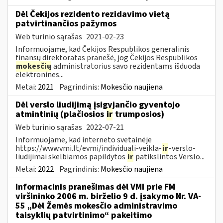
Dėl Čekijos rezidento rezidavimo vietą
patvirtinančios pažymos
Web turinio sąrašas
2021-02-23
Informuojame, kad Čekijos Respublikos generalinis
finansų direktoratas pranešė, jog Čekijos Respublikos
mokesčių
administratorius savo rezidentams išduoda
elektronines...
Metai:
2021
Pagrindinis:
Mokesčio naujiena
Dėl verslo liudijimą įsigyjančio gyventojo
atmintinių (plačiosios
ir
trumposios)
Web turinio sąrašas
2022-07-21
Informuojame, kad interneto svetainėje
https://www.vmi.lt/evmi/individuali-veikla-
ir
-verslo-
liudijimai skelbiamos papildytos
ir
patikslintos Verslo...
Metai:
2022
Pagrindinis:
Mokesčio naujiena
Informacinis pranešimas dėl VMI prie FM
viršininko 2006 m. birželio 9 d. įsakymo Nr. VA-
55 „Dėl Žemės mokesčio administravimo
taisyklių patvirtinimo“ pakeitimo