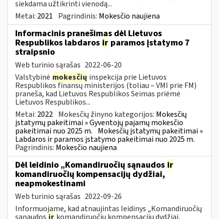
siekdama užtikrinti vienodą...
Metai:
2021
Pagrindinis:
Mokesčio naujiena
Informacinis pranešimas dėl Lietuvos
Respublikos labdaros
ir
paramos įstatymo 7
straipsnio
Web turinio sąrašas
2022-06-20
Valstybinė
mokesčių
inspekcija prie Lietuvos
Respublikos finansų ministerijos (toliau – VMI prie FM)
praneša, kad Lietuvos Respublikos Seimas priėmė
Lietuvos Respublikos...
Metai:
2022
Mokesčių žinyno kategorijos:
Mokesčių
įstatymų pakeitimai » Gyventojų pajamų mokesčio
pakeitimai nuo 2025 m.
Mokesčių įstatymų pakeitimai »
Labdaros ir paramos įstatymo pakeitimai nuo 2025 m.
Pagrindinis:
Mokesčio naujiena
Dėl leidinio „Komandiruočių sąnaudos
ir
komandiruočių kompensacijų dydžiai,
neapmokestinami
Web turinio sąrašas
2022-09-26
Informuojame, kad atnaujintas leidinys „Komandiruočių
sąnaudos
ir
komandiruočių kompensacijų dydžiai,