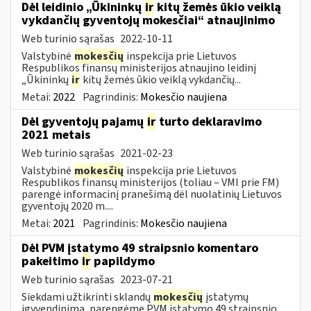
Dėl leidinio „Ūkininkų
ir
kitų žemės ūkio veiklą
vykdančių gyventojų mokesčiai“ atnaujinimo
Web turinio sąrašas
2022-10-11
Valstybinė
mokesčių
inspekcija prie Lietuvos
Respublikos finansų ministerijos atnaujino leidinį
„Ūkininkų
ir
kitų žemės ūkio veiklą vykdančių...
Metai:
2022
Pagrindinis:
Mokesčio naujiena
Dėl gyventojų pajamų
ir
turto deklaravimo
2021 metais
Web turinio sąrašas
2021-02-23
Valstybinė
mokesčių
inspekcija prie Lietuvos
Respublikos finansų ministerijos (toliau – VMI prie FM)
parengė informacinį pranešimą dėl nuolatinių Lietuvos
gyventojų 2020 m....
Metai:
2021
Pagrindinis:
Mokesčio naujiena
Dėl PVM įstatymo 49 straipsnio komentaro
pakeitimo
ir
papildymo
Web turinio sąrašas
2023-07-21
Siekdami užtikrinti sklandų
mokesčių
įstatymų
įgyvendinimą, parengėme PVM įstatymo 49 straipsnio