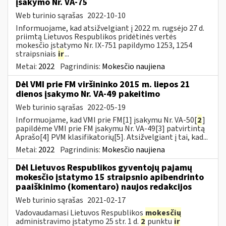
įsakymo Nr. VA-75
Web turinio sąrašas
2022-10-10
Informuojame, kad atsižvelgiant į 2022 m. rugsėjo 27 d.
priimtą Lietuvos Respublikos pridėtinės vertės
mokesčio įstatymo Nr. IX-751 papildymo 1253, 1254
straipsniais
ir
...
Metai:
2022
Pagrindinis:
Mokesčio naujiena
Dėl VMI prie FM viršininko 2015 m. liepos 21
dienos įsakymo Nr. VA-49 pakeitimo
Web turinio sąrašas
2022-05-19
Informuojame, kad VMI prie FM[1] įsakymu Nr. VA-50[
2
]
papildėme VMI prie FM įsakymu Nr. VA-49[3] patvirtintą
Aprašo[4] PVM klasifikatorių[5]. Atsižvelgiant į tai, kad...
Metai:
2022
Pagrindinis:
Mokesčio naujiena
Dėl Lietuvos Respublikos gyventojų pajamų
mokesčio įstatymo 15 straipsnio apibendrinto
paaiškinimo (komentaro) naujos redakcijos
Web turinio sąrašas
2021-02-17
Vadovaudamasi Lietuvos Respublikos
mokesčių
administravimo įstatymo 25 str. 1 d.
2
punktu
ir