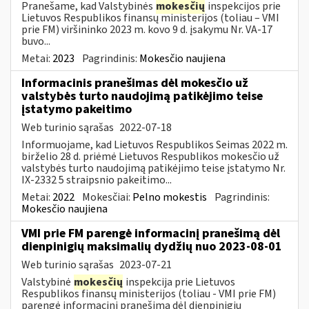
Pranešame, kad Valstybinės
mokesčių
inspekcijos prie
Lietuvos Respublikos finansų ministerijos (toliau – VMI
prie FM) viršininko 2023 m. kovo 9 d. įsakymu Nr. VA-17
buvo...
Metai:
2023
Pagrindinis:
Mokesčio naujiena
Informacinis pranešimas dėl mokesčio už
valstybės turto naudojimą patikėjimo teise
įstatymo pakeitimo
Web turinio sąrašas
2022-07-18
Informuojame, kad Lietuvos Respublikos Seimas 2022 m.
birželio 28 d. priėmė Lietuvos Respublikos mokesčio už
valstybės turto naudojimą patikėjimo teise įstatymo Nr.
IX-2332 5 straipsnio pakeitimo...
Metai:
2022
Mokesčiai:
Pelno mokestis
Pagrindinis:
Mokesčio naujiena
VMI prie FM parengė informacinį pranešimą dėl
dienpinigių maksimalių dydžių nuo 2023-08-01
Web turinio sąrašas
2023-07-21
Valstybinė
mokesčių
inspekcija prie Lietuvos
Respublikos finansų ministerijos (toliau - VMI prie FM)
parengė informacinį pranešimą dėl dienpinigių