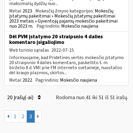
maksimalių dydžių nuo...
Metai:
2023
Mokesčių žinyno kategorijos:
Mokesčių
įstatymų pakeitimai » Mokesčių įstatymų pakeitimai
2023 metais » Gyventojų pajamų mokesčio pakeitimai
nuo 2023 m.
Pagrindinis:
Mokesčio naujiena
Dėl PVM įstatymo 20 straipsnio 4 dalies
komentaro įsigaliojimo
Web turinio sąrašas
2022-07-15
Informuojame, kad Pridėtinės vertės mokesčio įstatymo
20 straipsnio 4 dalies komentaro, paskelbto š. m.
birželio 8 d. VMI prie FM interneto svetainėje, nuostatos
dėl kraujo plazmos, skirtos...
Metai:
2022
Pagrindinis:
Mokesčio naujiena
20 Įrašų(-ai)
Rodoma nuo 41 iki 51 iš 51 irašų.
1
2
3