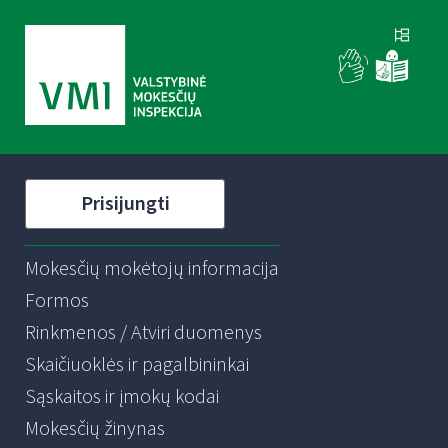
Prisijungti
Mokesčių mokėtojų informacija
Formos
Rinkmenos / Atviri duomenys
Skaičiuoklės ir pagalbininkai
Sąskaitos ir įmokų kodai
Mokesčių žinynas