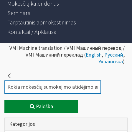
Mokesčių kalendorius
Seminarai
Tarptautinis apmokestinimas
Kontaktai / Apklausa
VMI Machine translation / VMI Машинный перевод /
VMI Машинний переклад (
English
,
Русский
,
Українська
)
Paieška
Kategorijos