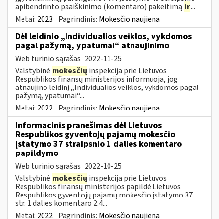
apibendrinto paaiškinimo (komentaro) pakeitimą
ir
...
Metai:
2023
Pagrindinis:
Mokesčio naujiena
Dėl leidinio „Individualios veiklos, vykdomos
pagal pažymą, ypatumai“ atnaujinimo
Web turinio sąrašas
2022-11-25
Valstybinė
mokesčių
inspekcija prie Lietuvos
Respublikos finansų ministerijos informuoja, jog
atnaujino leidinį „Individualios veiklos, vykdomos pagal
pažymą, ypatumai“...
Metai:
2022
Pagrindinis:
Mokesčio naujiena
Informacinis pranešimas dėl Lietuvos
Respublikos gyventojų pajamų mokesčio
įstatymo 37 straipsnio 1 dalies komentaro
papildymo
Web turinio sąrašas
2022-10-25
Valstybinė
mokesčių
inspekcija prie Lietuvos
Respublikos finansų ministerijos papildė Lietuvos
Respublikos gyventojų pajamų mokesčio įstatymo 37
str. 1 dalies komentaro 2.4...
Metai:
2022
Pagrindinis:
Mokesčio naujiena