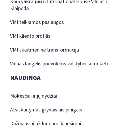
Консультации в International House Vilnius /
Klaipėda
VMI teikiamos paslaugos
VMI kliento profilis
VMI skaitmeninė transformacija
Vienas langelis prievolėms valstybei sumokėti
NAUDINGA
Mokesčiai ir jų dydžiai
Atsiskaitymas grynaisiais pinigais
Dažniausiai užduodami klausimai