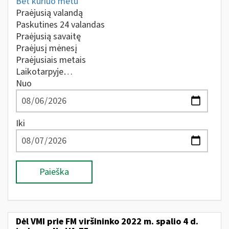
Bet kuriuo metu
Praėjusią valandą
Paskutines 24 valandas
Praėjusią savaitę
Praėjusį mėnesį
Praėjusiais metais
Laikotarpyje…
Nuo
Iki
Paieška
Dėl VMI prie FM viršininko 2022 m. spalio 4 d.