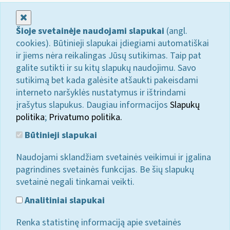
Uždaryti
Šioje svetainėje naudojami slapukai
(angl.
cookies). Būtinieji slapukai įdiegiami automatiškai
ir jiems nėra reikalingas Jūsų sutikimas. Taip pat
galite sutikti ir su kitų slapukų naudojimu. Savo
sutikimą bet kada galėsite atšaukti pakeisdami
interneto naršyklės nustatymus ir ištrindami
įrašytus slapukus. Daugiau informacijos
Slapukų
politika
;
Privatumo politika.
Būtinieji slapukai
Naudojami sklandžiam svetainės veikimui ir įgalina
pagrindines svetainės funkcijas. Be šių slapukų
svetainė negali tinkamai veikti.
Analitiniai slapukai
Renka statistinę informaciją apie svetainės