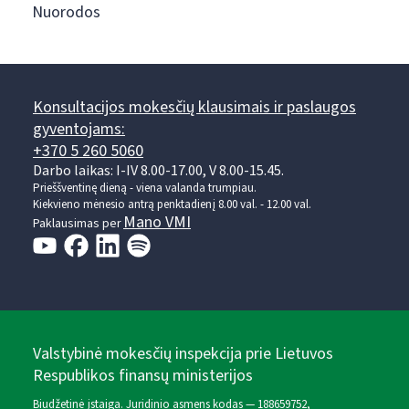
Nuorodos
Konsultacijos mokesčių klausimais ir paslaugos
gyventojams:
+370 5 260 5060
Darbo laikas: I-IV 8.00-17.00, V 8.00-15.45.
Prieššventinę dieną - viena valanda trumpiau.
Kiekvieno mėnesio antrą penktadienį 8.00 val. - 12.00 val.
Mano VMI
Paklausimas per
Valstybinė mokesčių inspekcija prie Lietuvos
Respublikos finansų ministerijos
Biudžetinė įstaiga. Juridinio asmens kodas — 188659752,