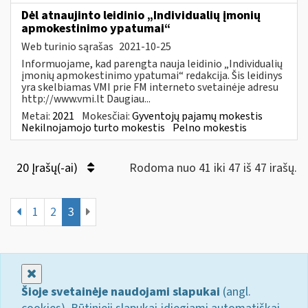
Dėl atnaujinto leidinio „Individualių įmonių
apmokestinimo ypatumai“
Web turinio sąrašas
2021-10-25
Informuojame, kad parengta nauja leidinio „Individualių
įmonių apmokestinimo ypatumai“ redakcija. Šis leidinys
yra skelbiamas VMI prie FM interneto svetainėje adresu
http://www.vmi.lt Daugiau...
Metai:
2021
Mokesčiai:
Gyventojų pajamų mokestis
Nekilnojamojo turto mokestis
Pelno mokestis
20 Įrašų(-ai)
Rodoma nuo 41 iki 47 iš 47 irašų.
1
2
3
Uždaryti
Šioje svetainėje naudojami slapukai
(angl.