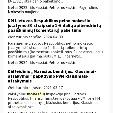
IX-2332 5 straipsnio pakeitimo...
Metai:
2022
Mokesčiai:
Pelno mokestis
Pagrindinis:
Mokesčio naujiena
Dėl Lietuvos Respublikos pelno mokesčio
įstatymo 50 straipsnio 1-6 dalių apibendrintų
paaiškinimų (komentarų) pakeitimo
Web turinio sąrašas
2024-04-30
Parengėme Lietuvos Respublikos pelno mokesčio
įstatymo 50 straipsnio 1 - 6 dalių apibendrintų
paaiškinimų (komentarų) pakeitimus. Šiuos atnaujintus
komentarus galima rasti VMI[1] interneto...
Metai:
2024
Mokesčiai:
Pelno mokestis
Dėl leidinio „Mažosios bendrijos. Klausimai-
atsakymai“ papildymo PVM klausimais-
atsakymais
Web turinio sąrašas
2021-03-17
Valstybinė
mokesčių
inspekcija prie Lietuvos
Respublikos finansų ministerijos (toliau – VMI prie FM)
praneša, kad leidinys „Mažosios bendrijos. Klausimai-
atsakymai“ yra...