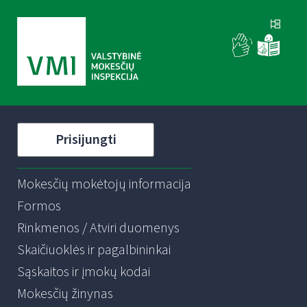
Prisijungti
Mokesčių mokėtojų informacija
Formos
Rinkmenos / Atviri duomenys
Skaičiuoklės ir pagalbininkai
Sąskaitos ir įmokų kodai
Mokesčių žinynas