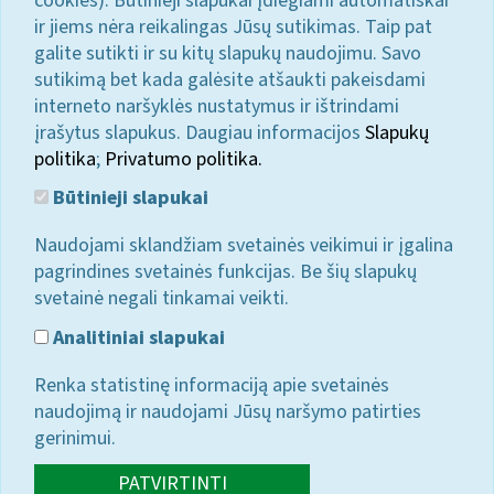
cookies). Būtinieji slapukai įdiegiami automatiškai
ir jiems nėra reikalingas Jūsų sutikimas. Taip pat
galite sutikti ir su kitų slapukų naudojimu. Savo
sutikimą bet kada galėsite atšaukti pakeisdami
interneto naršyklės nustatymus ir ištrindami
įrašytus slapukus. Daugiau informacijos
Slapukų
politika
;
Privatumo politika.
Būtinieji slapukai
Naudojami sklandžiam svetainės veikimui ir įgalina
pagrindines svetainės funkcijas. Be šių slapukų
svetainė negali tinkamai veikti.
Analitiniai slapukai
Renka statistinę informaciją apie svetainės
naudojimą ir naudojami Jūsų naršymo patirties
gerinimui.
PATVIRTINTI