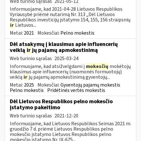
Web turinio sąrašas
2021-05-12
Informuojame, kad 2021-04-28 Lietuvos Respublikos
Vyriausybė priėmė nutarimą Nr. 313 „Dėl Lietuvos
Respublikos investicijų įstatymo 154, 155, 156 straipsnių
ir
Lietuvos...
Metai:
2021
Mokesčiai:
Pelno mokestis
Dėl atsakymų į klausimus apie influencerių
veiklą
ir
jų pajamų apmokestinimą
Web turinio sąrašas
2025-03-24
Informuojame, kad atsižvelgdami į
mokesčių
mokėtojų
klausimus apie influencerių (nuomonės formuotojų)
veiklą
ir
jų pajamų apmokestinimą gyventojų...
Metai:
2025
Mokesčiai:
Gyventojų pajamų mokestis
Pelno mokestis
Pridėtinės vertės mokestis
Dėl Lietuvos Respublikos pelno mokesčio
įstatymo pakeitimo
Web turinio sąrašas
2021-12-20
Informuojame, kad Lietuvos Respublikos Seimas 2021 m.
gruodžio 7 d. priėmė Lietuvos Respublikos pelno
mokesčio įstatymo Lietuvos Respublikos pelno
mokesčio įstatymo Nr. IX-675...