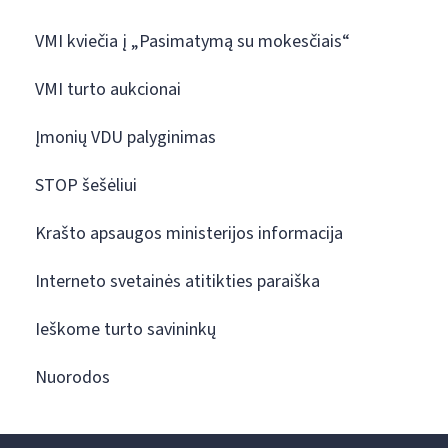
VMI kviečia į „Pasimatymą su mokesčiais“
VMI turto aukcionai
Įmonių VDU palyginimas
STOP šešėliui
Krašto apsaugos ministerijos informacija
Interneto svetainės atitikties paraiška
Ieškome turto savininkų
Nuorodos