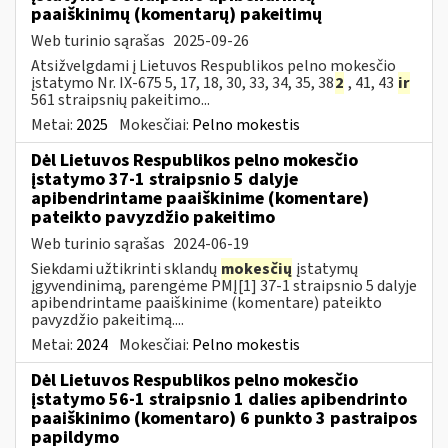
paaiškinimų (komentarų) pakeitimų
Web turinio sąrašas
2025-09-26
Atsižvelgdami į Lietuvos Respublikos pelno mokesčio
įstatymo Nr. IX-675 5, 17, 18, 30, 33, 34, 35, 38
2
, 41, 43
ir
561 straipsnių pakeitimo...
Metai:
2025
Mokesčiai:
Pelno mokestis
Dėl Lietuvos Respublikos pelno mokesčio
įstatymo 37-1 straipsnio 5 dalyje
apibendrintame paaiškinime (komentare)
pateikto pavyzdžio pakeitimo
Web turinio sąrašas
2024-06-19
Siekdami užtikrinti sklandų
mokesčių
įstatymų
įgyvendinimą, parengėme PMĮ[1] 37-1 straipsnio 5 dalyje
apibendrintame paaiškinime (komentare) pateikto
pavyzdžio pakeitimą....
Metai:
2024
Mokesčiai:
Pelno mokestis
Dėl Lietuvos Respublikos pelno mokesčio
įstatymo 56-1 straipsnio 1 dalies apibendrinto
paaiškinimo (komentaro) 6 punkto 3 pastraipos
papildymo