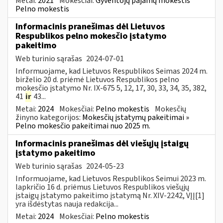
Metai:
2021
Mokesčiai:
Gyventojų pajamų mokestis
Pelno mokestis
Informacinis pranešimas dėl Lietuvos
Respublikos pelno mokesčio įstatymo
pakeitimo
Web turinio sąrašas
2024-07-01
Informuojame, kad Lietuvos Respublikos Seimas 2024 m.
birželio 20 d. priėmė Lietuvos Respublikos pelno
mokesčio įstatymo Nr. IX-675 5, 12, 17, 30, 33, 34, 35, 382,
41
ir
43...
Metai:
2024
Mokesčiai:
Pelno mokestis
Mokesčių
žinyno kategorijos:
Mokesčių įstatymų pakeitimai »
Pelno mokesčio pakeitimai nuo 2025 m.
Informacinis pranešimas dėl viešųjų įstaigų
įstatymo pakeitimo
Web turinio sąrašas
2024-05-23
Informuojame, kad Lietuvos Respublikos Seimui 2023 m.
lapkričio 16 d. priėmus Lietuvos Respublikos viešųjų
įstaigų įstatymo pakeitimo įstatymą Nr. XIV-2242, VĮĮ[1]
yra išdėstytas nauja redakcija...
Metai:
2024
Mokesčiai:
Pelno mokestis