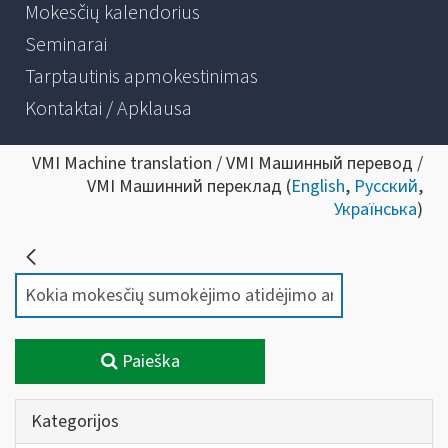
Mokesčių kalendorius
Seminarai
Tarptautinis apmokestinimas
Kontaktai / Apklausa
VMI Machine translation / VMI Машинный перевод /
VMI Машинний переклад (
English
,
Русский
,
Українська
)
Paieška
Kategorijos