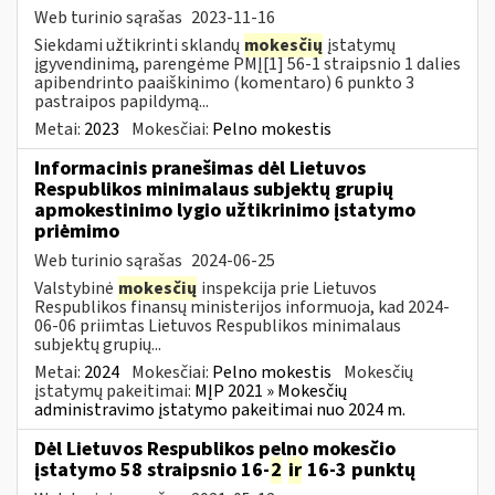
Web turinio sąrašas
2023-11-16
Siekdami užtikrinti sklandų
mokesčių
įstatymų
įgyvendinimą, parengėme PMĮ[1] 56-1 straipsnio 1 dalies
apibendrinto paaiškinimo (komentaro) 6 punkto 3
pastraipos papildymą...
Metai:
2023
Mokesčiai:
Pelno mokestis
Informacinis pranešimas dėl Lietuvos
Respublikos minimalaus subjektų grupių
apmokestinimo lygio užtikrinimo įstatymo
priėmimo
Web turinio sąrašas
2024-06-25
Valstybinė
mokesčių
inspekcija prie Lietuvos
Respublikos finansų ministerijos informuoja, kad 2024-
06-06 priimtas Lietuvos Respublikos minimalaus
subjektų grupių...
Metai:
2024
Mokesčiai:
Pelno mokestis
Mokesčių
įstatymų pakeitimai:
MĮP 2021 » Mokesčių
administravimo įstatymo pakeitimai nuo 2024 m.
Dėl Lietuvos Respublikos pelno mokesčio
įstatymo 58 straipsnio 16-
2
ir
16-3 punktų