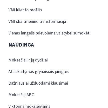
VMI kliento profilis
VMI skaitmeninė transformacija
Vienas langelis prievolėms valstybei sumokėti
NAUDINGA
Mokesčiai ir jų dydžiai
Atsiskaitymas grynaisiais pinigais
Dažniausiai užduodami klausimai
Mokesčių ABC
Viktorina moksleiviams