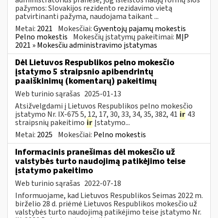
pažymos: Slovakijos rezidento rezidavimo vietą
patvirtinanti pažyma, naudojama taikant ...
Metai:
2021
Mokesčiai:
Gyventojų pajamų mokestis
Pelno mokestis
Mokesčių įstatymų pakeitimai:
MĮP
2021 » Mokesčiu administravimo įstatymas
Dėl Lietuvos Respublikos pelno mokesčio
įstatymo 5 straipsnio apibendrintų
paaiškinimų (komentarų) pakeitimų
Web turinio sąrašas
2025-01-13
Atsižvelgdami į Lietuvos Respublikos pelno mokesčio
įstatymo Nr. IX-675 5, 12, 17, 30, 33, 34, 35, 382, 41
ir
43
straipsnių pakeitimo
ir
Įstatymo...
Metai:
2025
Mokesčiai:
Pelno mokestis
Informacinis pranešimas dėl mokesčio už
valstybės turto naudojimą patikėjimo teise
įstatymo pakeitimo
Web turinio sąrašas
2022-07-18
Informuojame, kad Lietuvos Respublikos Seimas 2022 m.
birželio 28 d. priėmė Lietuvos Respublikos mokesčio už
valstybės turto naudojimą patikėjimo teise įstatymo Nr.