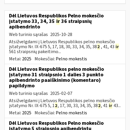
Dėl Lietuvos Respublikos Pelno mokesčio
įstatymo 33, 34, 35
ir
36 straipsnių
apibendrinto
Web turinio sąrašas
2025-10-28
Atsižvelgdami į Lietuvos Respublikos pelno mokesčio
įstatymo Nr. IX-675 5, 17, 18, 30, 33, 34, 35, 38
2
, 41, 43
ir
561 straipsnių pakeitimo...
Metai:
2025
Mokesčiai:
Pelno mokestis
Dėl Lietuvos Respublikos pelno mokesčio
įstatymo 31 straipsnio 1 dalies 3 punkto
apibendrinto paaiškinimo (komentaro)
papildymo
Web turinio sąrašas
2025-02-07
Atsižvelgdami į Lietuvos Respublikos pelno mokesčio
įstatymo Nr. IX-675 5, 1
2
, 17, 30, 33, 34, 35, 38
2
, 41
ir
43...
Metai:
2025
Mokesčiai:
Pelno mokestis
Dėl Lietuvos Respublikos Pelno mokesčio
įstatymo 5 straipsnio apibendrintų