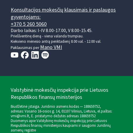
Konsultacijos mokesčių klausimais ir paslaugos
gyventojams:
+370 5 260 5060
Darbo laikas: I-IV 8.00-17.00, V 8.00-15.45.
Prieššventinę dieną - viena valanda trumpiau.
Kiekvieno mėnesio antrą penktadienį 8.00 val. - 12.00 val.
Mano VMI
Paklausimas per
Valstybinė mokesčių inspekcija prie Lietuvos
Respublikos finansų ministerijos
Biudžetinė įstaiga. Juridinio asmens kodas — 188659752,
adresas: Vasario 16-osios g. 14, 01107 Vilnius, Lietuva, el.paštas:
vmi@vmi.lt
, E. pristatymo dėžutės adresas 188659752
Duomenys apie Valstybinę mokesčių inspekciją prie Lietuvos
Respublikos finansų ministerijos kaupiami ir saugomi Juridinių
asmenų registre