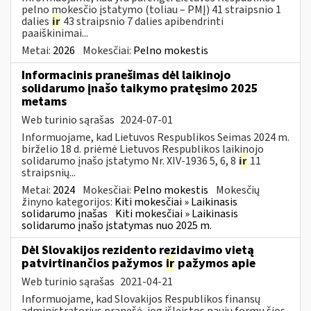
pelno mokesčio įstatymo (toliau – PMĮ) 41 straipsnio 1
dalies
ir
43 straipsnio 7 dalies apibendrinti
paaiškinimai...
Metai:
2026
Mokesčiai:
Pelno mokestis
Informacinis pranešimas dėl laikinojo
solidarumo įnašo taikymo pratęsimo 2025
metams
Web turinio sąrašas
2024-07-01
Informuojame, kad Lietuvos Respublikos Seimas 2024 m.
birželio 18 d. priėmė Lietuvos Respublikos laikinojo
solidarumo įnašo įstatymo Nr. XIV-1936 5, 6, 8
ir
11
straipsnių...
Metai:
2024
Mokesčiai:
Pelno mokestis
Mokesčių
žinyno kategorijos:
Kiti mokesčiai » Laikinasis
solidarumo įnašas
Kiti mokesčiai » Laikinasis
solidarumo įnašo įstatymas nuo 2025 m.
Dėl Slovakijos rezidento rezidavimo vietą
patvirtinančios pažymos
ir
pažymos apie
Web turinio sąrašas
2021-04-21
Informuojame, kad Slovakijos Respublikos finansų
administratorius pranešė, jog išleistos naujų formų šios