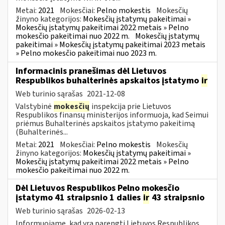
Metai:
2021
Mokesčiai:
Pelno mokestis
Mokesčių
žinyno kategorijos:
Mokesčių įstatymų pakeitimai »
Mokesčių įstatymų pakeitimai 2022 metais » Pelno
mokesčio pakeitimai nuo 2022 m.
Mokesčių įstatymų
pakeitimai » Mokesčių įstatymų pakeitimai 2023 metais
» Pelno mokesčio pakeitimai nuo 2023 m.
Informacinis pranešimas dėl Lietuvos
Respublikos buhalterinės apskaitos įstatymo
ir
Web turinio sąrašas
2021-12-08
Valstybinė
mokesčių
inspekcija prie Lietuvos
Respublikos finansų ministerijos informuoja, kad Seimui
priėmus Buhalterinės apskaitos įstatymo pakeitimą
(Buhalterinės...
Metai:
2021
Mokesčiai:
Pelno mokestis
Mokesčių
žinyno kategorijos:
Mokesčių įstatymų pakeitimai »
Mokesčių įstatymų pakeitimai 2022 metais » Pelno
mokesčio pakeitimai nuo 2022 m.
Dėl Lietuvos Respublikos Pelno mokesčio
įstatymo 41 straipsnio 1 dalies
ir
43 straipsnio
Web turinio sąrašas
2026-02-13
Informuojame, kad yra parengti Lietuvos Respublikos