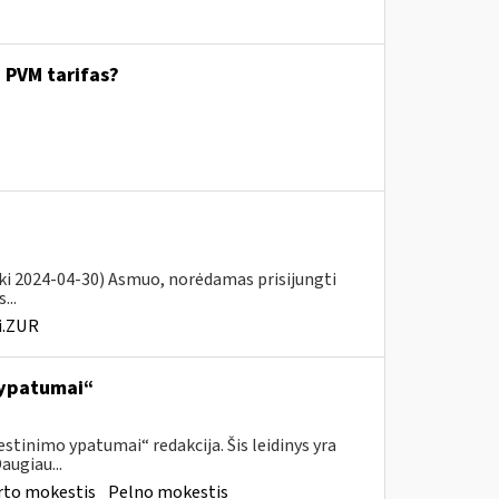
. PVM tarifas?
iki 2024-04-30) Asmuo, norėdamas prisijungti
...
i.ZUR
 ypatumai“
tinimo ypatumai“ redakcija. Šis leidinys yra
augiau...
rto mokestis
Pelno mokestis