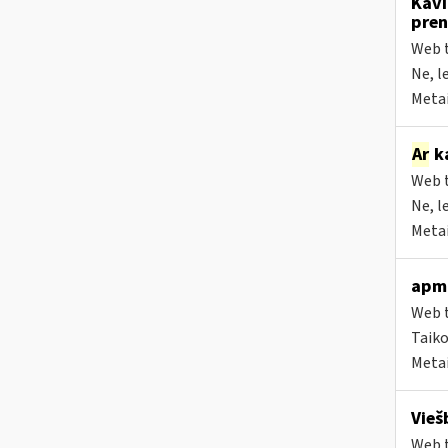
Kavi
pren
Web t
Ne, l
Metai
Ar
ka
Web t
Ne, l
Metai
apmo
Web t
Taiko
Metai
Vieš
Web t