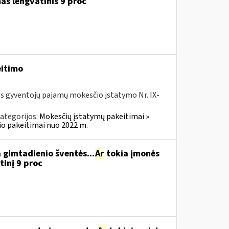
as lengvatinis 9 proc
eitimo
os gyventojų pajamų mokesčio įstatymo Nr. IX-
ategorijos:
Mokesčių įstatymų pakeitimai »
o pakeitimai nuo 2022 m.
 gimtadienio šventės...
Ar
tokia įmonės
inį 9 proc