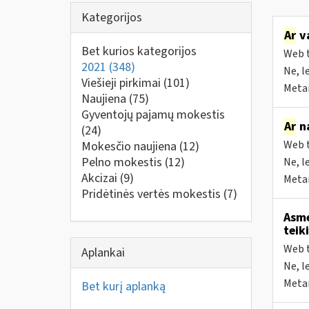
Kategorijos
Ar
va
Bet kurios kategorijos
Web t
2021
(348)
Ne, l
Viešieji pirkimai
(101)
Metai
Naujiena
(75)
Gyventojų pajamų mokestis
Ar
na
(24)
Web t
Mokesčio naujiena
(12)
Pelno mokestis
(12)
Ne, l
Akcizai
(9)
Metai
Pridėtinės vertės mokestis
(7)
Asme
teik
Web t
Aplankai
Ne, l
Metai
Bet kurį aplanką