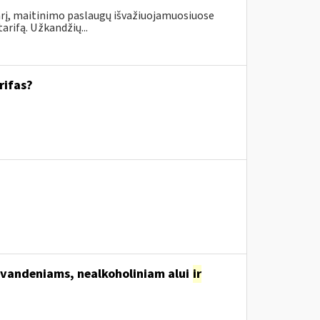
rį, maitinimo paslaugų išvažiuojamuosiuose
rifą. Užkandžių...
rifas?
svandeniams, nealkoholiniam alui
ir