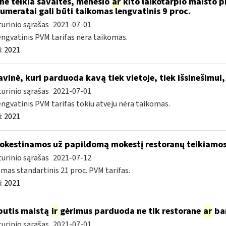
nė teikia savaitės, mėnesio
ar
kito laikotarpio maisto p
umeratai gali būti taikomas lengvatinis 9 proc.
urinio sąrašas
2021-07-01
engvatinis PVM tarifas nėra taikomas.
:
2021
vinė, kuri parduoda kavą tiek vietoje, tiek išsinešim
urinio sąrašas
2021-07-01
engvatinis PVM tarifas tokiu atveju nėra taikomas.
:
2021
kestinamos už papildomą mokestį restoranų teikiamos 
urinio sąrašas
2021-07-12
mas standartinis 21 proc. PVM tarifas.
:
2021
butis maistą
ir
gėrimus parduoda ne tik restorane
ar
bar
urinio sąrašas
2021-07-01