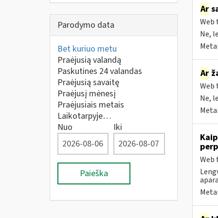
Ar
sa
Web t
Parodymo data
Ne, l
Metai
Bet kuriuo metu
Praėjusią valandą
Paskutines 24 valandas
Ar
ža
Praėjusią savaitę
Web t
Praėjusį mėnesį
Ne, l
Praėjusiais metais
Metai
Laikotarpyje…
Nuo
Iki
Kaip
perp
Web t
Lengv
Paieška
apara
Metai