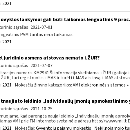
:
2021
ovyklos lankymui gali būti taikomas lengvatinis 9 proc
urinio sąrašas
2021-07-01
engvatinis PVM tarifas nėra taikomas.
:
2021
l juridinio asmens atstovas nemato i.ŽUR?
urinio sąrašas
2021-07-07
tracijos numeris KM2941 Ši informacija skelbiama: i.ŽUR (galioja 
. ŽUR, turi registruotis i. MAS ir turėti i. MAS atstovą. i. MAS atstovas
:
2021
Mokesčių žinyno kategorijos:
VMI elektroninės sistemos » 
atnaujinto leidinio „Individualių įmonių apmokestinimo
urinio sąrašas
2021-10-25
muojame, kad parengta nauja leidinio „Individualių įmonių apmokes
iamas VMI prie FM interneto svetainėje adresu http://www.vmi.lt D
:
2021
Mokesčiai:
Gyventojų pajamų mokestis
Nekilnojamojo tu