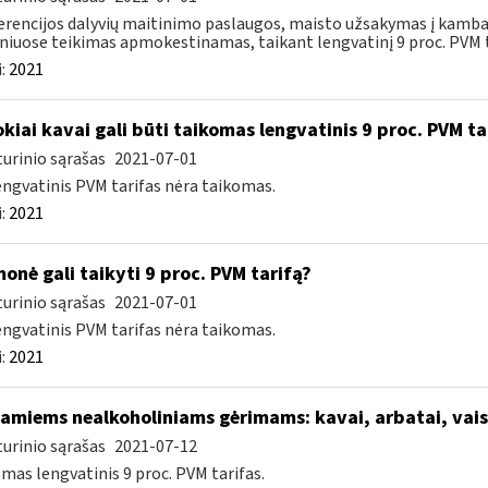
rencijos dalyvių maitinimo paslaugos, maisto užsakymas į kamba
niuose teikimas apmokestinamas, taikant lengvatinį 9 proc. PVM ta
:
2021
kiai kavai gali būti taikomas lengvatinis 9 proc. PVM ta
urinio sąrašas
2021-07-01
engvatinis PVM tarifas nėra taikomas.
:
2021
onė gali taikyti 9 proc. PVM tarifą?
urinio sąrašas
2021-07-01
engvatinis PVM tarifas nėra taikomas.
:
2021
iamiems nealkoholiniams gėrimams: kavai, arbatai, vai
urinio sąrašas
2021-07-12
mas lengvatinis 9 proc. PVM tarifas.