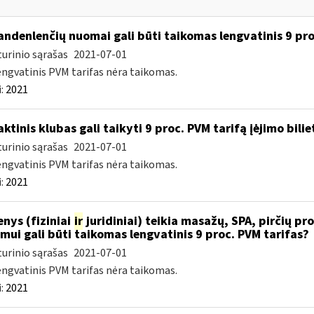
ndenlenčių nuomai gali būti taikomas lengvatinis 9 pro
urinio sąrašas
2021-07-01
engvatinis PVM tarifas nėra taikomas.
:
2021
ktinis klubas gali taikyti 9 proc. PVM tarifą įėjimo bilie
urinio sąrašas
2021-07-01
engvatinis PVM tarifas nėra taikomas.
:
2021
nys (fiziniai
ir
juridiniai) teikia masažų, SPA, pirčių pro
imui gali būti taikomas lengvatinis 9 proc. PVM tarifas?
urinio sąrašas
2021-07-01
engvatinis PVM tarifas nėra taikomas.
:
2021