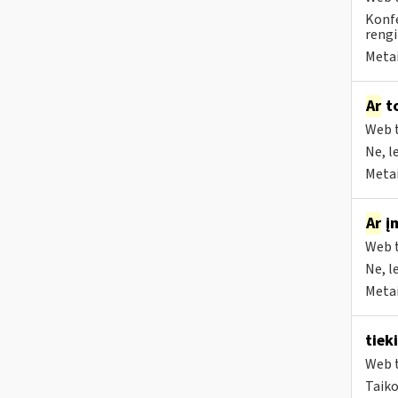
Konfe
rengi
Metai
Ar
to
Web t
Ne, l
Metai
Ar
įm
Web t
Ne, l
Metai
tiek
Web t
Taiko