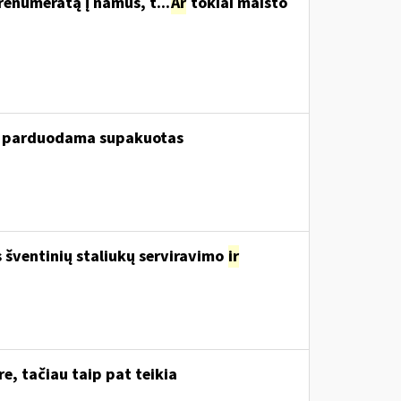
renumeratą į namus, t...
Ar
tokiai maisto
ui, parduodama supakuotas
šventinių staliukų serviravimo
ir
e, tačiau taip pat teikia