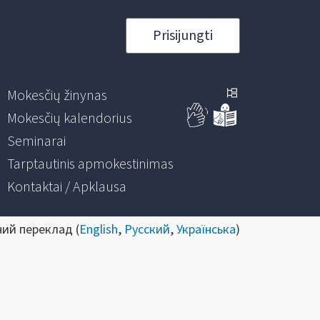
Prisijungti
Mokesčių žinynas
Mokesčių kalendorius
Seminarai
Tarptautinis apmokestinimas
Kontaktai / Apklausa
ний переклад (
English
,
Русский
,
Українська
)