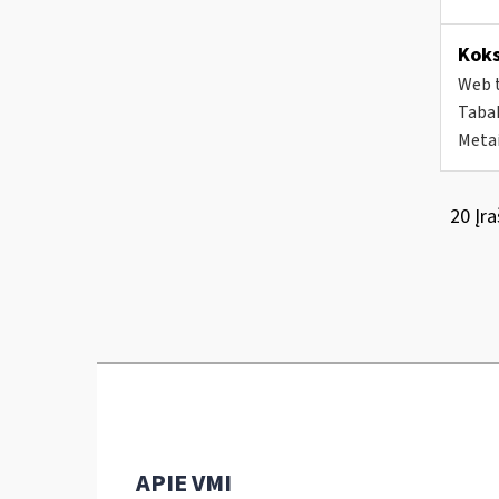
Koks
Web t
Tabak
Metai
20 Įra
APIE VMI