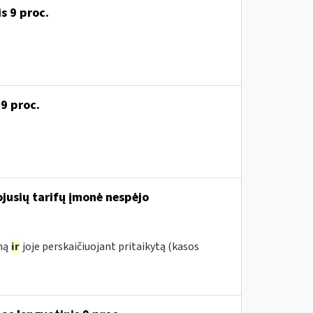
s 9 proc.
 9 proc.
iojusių tarifų įmonė nespėjo
ymą
ir
joje perskaičiuojant pritaikytą (kasos