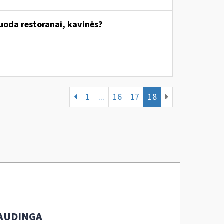
uoda restoranai, kavinės?
1
...
16
17
18
AUDINGA