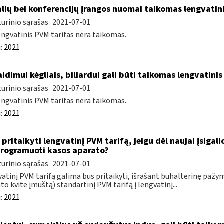
lių bei konferencijų įrangos nuomai taikomas lengvatini
urinio sąrašas
2021-07-01
engvatinis PVM tarifas nėra taikomas.
:
2021
idimui kėgliais, biliardui gali būti taikomas lengvatinis
urinio sąrašas
2021-07-01
engvatinis PVM tarifas nėra taikomas.
:
2021
 pritaikyti lengvatinį PVM tarifą, jeigu dėl naujai įsigal
rogramuoti kasos aparato?
urinio sąrašas
2021-07-01
atinį PVM tarifą galima bus pritaikyti, išrašant buhalterinę paž
to kvite įmuštą) standartinį PVM tarifą į lengvatinį...
:
2021