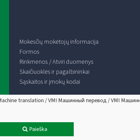
Mokesčių mokėtojų informacija
Formos
Rinkmenos / Atviri duomenys
Skaičiuoklės ir pagalbininkai
Sąskaitos ir įmokų kodai
Machine translation / VMI Машинный перевод / VMI Машин
Paieška