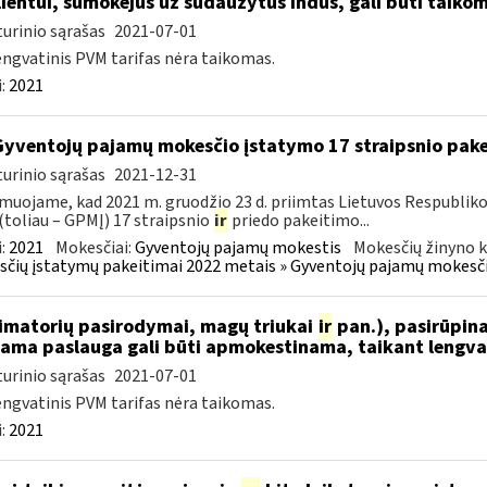
ientui, sumokėjus už sudaužytus indus, gali būti taikom
urinio sąrašas
2021-07-01
engvatinis PVM tarifas nėra taikomas.
:
2021
Gyventojų pajamų mokesčio įstatymo 17 straipsnio pak
urinio sąrašas
2021-12-31
muojame, kad 2021 m. gruodžio 23 d. priimtas Lietuvos Respublik
(toliau – GPMĮ) 17 straipsnio
ir
priedo pakeitimo...
:
2021
Mokesčiai:
Gyventojų pajamų mokestis
Mokesčių žinyno k
čių įstatymų pakeitimai 2022 metais » Gyventojų pajamų mokesči
nimatorių pasirodymai, magų triukai
ir
pan.), pasirūpina
iama paslauga gali būti apmokestinama, taikant lengvat
urinio sąrašas
2021-07-01
engvatinis PVM tarifas nėra taikomas.
:
2021