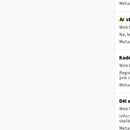
Metai
Ar
st
Web t
Ne, l
Metai
Kodė
Web t
Regis
prie i
Metai
Dėl 
Web t
Infor
skelb
Metai