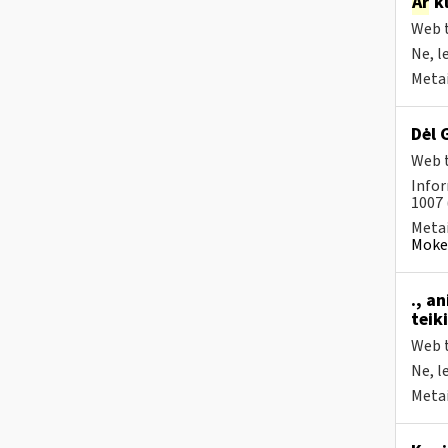
Ar
kl
Web t
Ne, l
Metai
Dėl 
Web t
Infor
1007 
Metai
Mokes
., a
teik
Web t
Ne, l
Metai