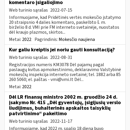
komentaro įsigaliojimo
Web turinio sąrašas
2022-07-15
Informuojame, kad Pridėtinės vertės mokesčio įstatymo
20 straipsnio 4 dalies komentaro, paskelbto š. m.
birželio 8 d. VMI prie FM interneto svetainėje, nuostatos
dėl kraujo plazmos, skirtos...
Metai:
2022
Pagrindinis:
Mokesčio naujiena
Kur galiu kreiptis jei noriu gauti konsultaciją?
Web turinio sąrašas
2022-08-31
Registracijos numeris KM3078 Dėl pajamų pagal
paslaugų kvitus apmokestinimo, deklaravimo Valstybinė
mokesčių inspekcija interneto svetainė; tel. 1882 arba 85
260 5060; el. paštas -
vmi@vmi.lt
Dėl...
Metai:
2022
Dėl LR finansų ministro 2002 m. gruodžio 24 d.
įsakymo Nr. 415 „Dėl gyventojų, įsigijusių verslo
liudijimus, buhalterinės apskaitos taisyklių
patvirtinimo“ pakeitimo
Web turinio sąrašas
2022-11-17
Informuojame, kad 2022 m. spalio 18 dieną buvo