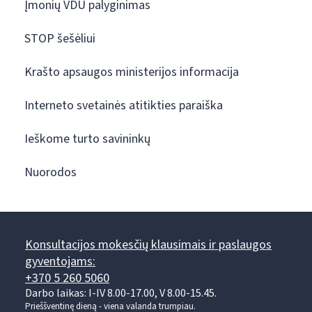
Įmonių VDU palyginimas
STOP šešėliui
Krašto apsaugos ministerijos informacija
Interneto svetainės atitikties paraiška
Ieškome turto savininkų
Nuorodos
Konsultacijos mokesčių klausimais ir paslaugos
gyventojams:
+370 5 260 5060
Darbo laikas: I-IV 8.00-17.00, V 8.00-15.45.
Prieššventinę dieną - viena valanda trumpiau.