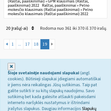
(Raštai, paaiškinimai) » GPM klausimais (Raštai,
paaiškinimai) 2022
Raštai, paaiškinimai » Pelno
mokesčio klausimais (Raštai paaiškinimai) » Pelno
mokesčio klausimais (Raštai paaiškinimai) 2022
20 Įrašų(-ai)
Rodoma nuo 361 iki 370 iš 370 irašų.
1
...
17
18
19
Uždaryti
Šioje svetainėje naudojami slapukai
(angl.
cookies). Būtinieji slapukai įdiegiami automatiškai
ir jiems nėra reikalingas Jūsų sutikimas. Taip pat
galite sutikti ir su kitų slapukų naudojimu. Savo
sutikimą bet kada galėsite atšaukti pakeisdami
interneto naršyklės nustatymus ir ištrindami
įrašytus slapukus. Daugiau informacijos
Slapukų