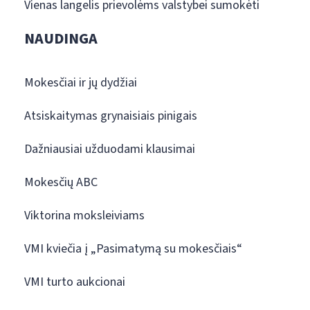
Vienas langelis prievolėms valstybei sumokėti
NAUDINGA
Mokesčiai ir jų dydžiai
Atsiskaitymas grynaisiais pinigais
Dažniausiai užduodami klausimai
Mokesčių ABC
Viktorina moksleiviams
VMI kviečia į „Pasimatymą su mokesčiais“
VMI turto aukcionai