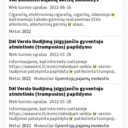
Web turinio sąrašas
2022-06-16
Cigarečių, elektroninių cigarečių, cigarilių, rūkomojo
ir
kaitinamojo tabako gaminių realizavimas Etilo
alkoholio, alkoholinių gėrimų
ir
alaus...
Metai:
2022
Dėl Verslo liudijimą įsigyjančio gyventojo
atmintinės (trumposios) papildymo
Web turinio sąrašas
2022-01-28
Informuojame, kad interneto svetainėje
https://www.vmi.lt/evmi/individuali-veikla-
ir
-verslo-
liudijimai patalpinta papildyta
ir
patikslinta trumpoji...
Metai:
2022
Mokesčiai:
Gyventojų pajamų mokestis
Dėl Verslo liudijimą įsigyjančio gyventojo
atmintinės (trumposios) papildymo
Web turinio sąrašas
2022-01-28
Informuojame, kad interneto svetainėje
https://www.vmi.lt/evmi/individuali-veikla-
ir
-verslo-
liudijimai patalpinta papildyta
ir
patikslinta trumpoji...
Metai:
2022
Mokesčiai:
Gyventojų pajamų mokestis