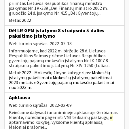
priimtas Lietuvos Respublikos finansų ministro
įsakymas Nr. 1K-339 „Dėl Finansų ministro 2002 m.
gruodžio 24 d. įsakymo Nr. 415 „Dėl Gyventojų,...
Metai:
2022
Dėl LR GPM įstatymo 8 straipsnio 5 dalies
pakeitimo įstatymo
Web turinio sąrašas
2022-07-18
Informuojame, kad 2022 m. birželio 28 d. Lietuvos
Respublikos Seimas priėmė Lietuvos Respublikos
gyventojų pajamų mokesčio įstatymo Nr. IX-1007 8
straipsnio pakeitimo įstatymą Nr. XIV-1250 (toliau...
Metai:
2022
Mokesčių žinyno kategorijos:
Mokesčių
įstatymų pakeitimai » Mokesčių įstatymų pakeitimai
2023 metais » Gyventojų pajamų mokesčio pakeitimai
nuo 2023 m.
Apklausa
Web turinio sąrašas
2022-02-09
Kviečiame dalyvauti anoniminėje apklausoje Gerbiamas
kliente, norėdami pagerinti VMI teikiamų paslaugų
ir
aptarnavimo kokybę, vykdome klientų apklausą.
Maloniai prašome...