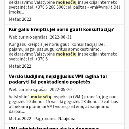
deklaravimo Valstybinė
mokesčių
inspekcija interneto
svetainė; tel. +370 5 260 5060; el. paštas -
vmi@vmi.lt
Dėl
įmokų...
Metai:
2022
Kur galiu kreiptis jei noriu gauti konsultaciją?
Web turinio sąrašas
2022-08-31
Kur galiu kreiptis jei noriu gauti konsultaciją? Dėl
pajamų pagal paslaugų kvitus apmokestinimo,
deklaravimo Valstybinė
mokesčių
inspekcija interneto
svetainė; tel. +370 5...
Metai:
2022
Verslo liudijimų neįsigijusius VMI ragina tai
padaryti iki penktadienio popietės
Web turinio sąrašas
2022-05-20
Valstybinė
mokesčių
inspekcija (VMI) praneša, jog nuo
gegužės 20 dienos 15 val. iki gegužės 23 dienos 9 val. bus
atliekami planiniai VMI vidinių sistemų atnaujinimo
darbai....
Metai:
2022
Pagrindinis:
Naujiena
VMI administruojamų akcizų duomenys