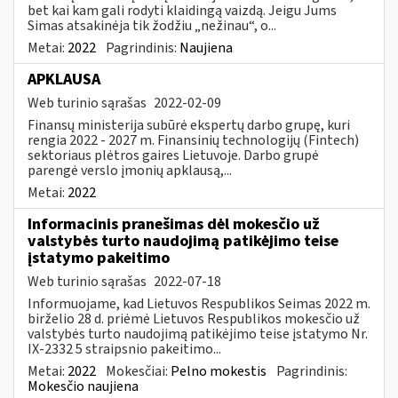
bet kai kam gali rodyti klaidingą vaizdą. Jeigu Jums
Simas atsakinėja tik žodžiu „nežinau“, o...
Metai:
2022
Pagrindinis:
Naujiena
APKLAUSA
Web turinio sąrašas
2022-02-09
Finansų ministerija subūrė ekspertų darbo grupę, kuri
rengia 2022 - 2027 m. Finansinių technologijų (Fintech)
sektoriaus plėtros gaires Lietuvoje. Darbo grupė
parengė verslo įmonių apklausą,...
Metai:
2022
Informacinis pranešimas dėl mokesčio už
valstybės turto naudojimą patikėjimo teise
įstatymo pakeitimo
Web turinio sąrašas
2022-07-18
Informuojame, kad Lietuvos Respublikos Seimas 2022 m.
birželio 28 d. priėmė Lietuvos Respublikos mokesčio už
valstybės turto naudojimą patikėjimo teise įstatymo Nr.
IX-2332 5 straipsnio pakeitimo...
Metai:
2022
Mokesčiai:
Pelno mokestis
Pagrindinis:
Mokesčio naujiena