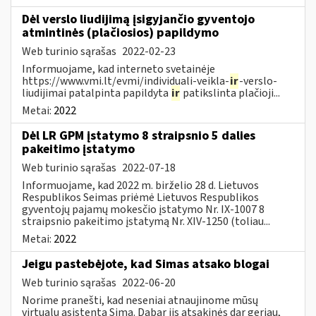
Dėl verslo liudijimą įsigyjančio gyventojo
atmintinės (plačiosios) papildymo
Web turinio sąrašas
2022-02-23
Informuojame, kad interneto svetainėje
https://www.vmi.lt/evmi/individuali-veikla-
ir
-verslo-
liudijimai patalpinta papildyta
ir
patikslinta plačioji...
Metai:
2022
Dėl LR GPM įstatymo 8 straipsnio 5 dalies
pakeitimo įstatymo
Web turinio sąrašas
2022-07-18
Informuojame, kad 2022 m. birželio 28 d. Lietuvos
Respublikos Seimas priėmė Lietuvos Respublikos
gyventojų pajamų mokesčio įstatymo Nr. IX-1007 8
straipsnio pakeitimo įstatymą Nr. XIV-1250 (toliau...
Metai:
2022
Jeigu pastebėjote, kad Simas atsako blogai
Web turinio sąrašas
2022-06-20
Norime pranešti, kad neseniai atnaujinome mūsų
virtualų asistentą Simą. Dabar jis atsakinės dar geriau,