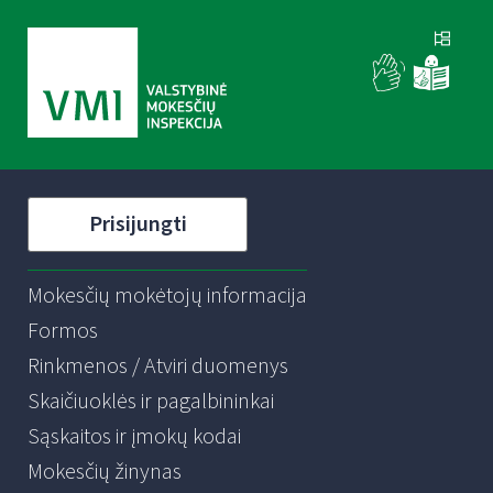
Prisijungti
Mokesčių mokėtojų informacija
Formos
Rinkmenos / Atviri duomenys
Skaičiuoklės ir pagalbininkai
Sąskaitos ir įmokų kodai
Mokesčių žinynas