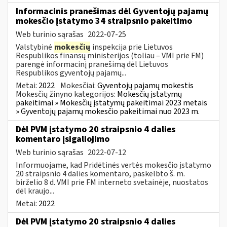
Informacinis pranešimas dėl Gyventojų pajamų
mokesčio įstatymo 34 straipsnio pakeitimo
Web turinio sąrašas
2022-07-25
Valstybinė
mokesčių
inspekcija prie Lietuvos
Respublikos finansų ministerijos (toliau – VMI prie FM)
parengė informacinį pranešimą dėl Lietuvos
Respublikos gyventojų pajamų...
Metai:
2022
Mokesčiai:
Gyventojų pajamų mokestis
Mokesčių žinyno kategorijos:
Mokesčių įstatymų
pakeitimai » Mokesčių įstatymų pakeitimai 2023 metais
» Gyventojų pajamų mokesčio pakeitimai nuo 2023 m.
Dėl PVM įstatymo 20 straipsnio 4 dalies
komentaro įsigaliojimo
Web turinio sąrašas
2022-07-12
Informuojame, kad Pridėtinės vertės mokesčio įstatymo
20 straipsnio 4 dalies komentaro, paskelbto š. m.
birželio 8 d. VMI prie FM interneto svetainėje, nuostatos
dėl kraujo...
Metai:
2022
Dėl PVM įstatymo 20 straipsnio 4 dalies