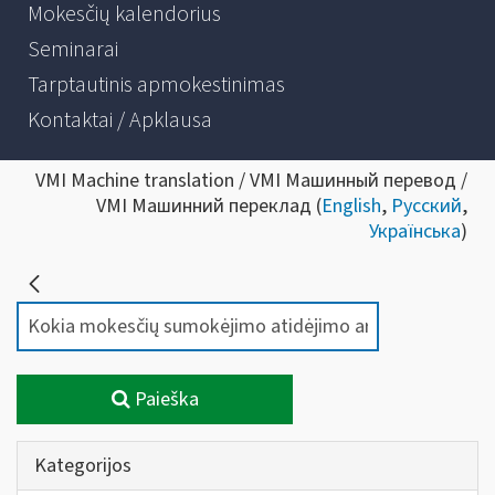
Mokesčių kalendorius
Seminarai
Tarptautinis apmokestinimas
Kontaktai / Apklausa
VMI Machine translation / VMI Машинный перевод /
VMI Машинний переклад (
English
,
Русский
,
Українська
)
Paieška
Kategorijos