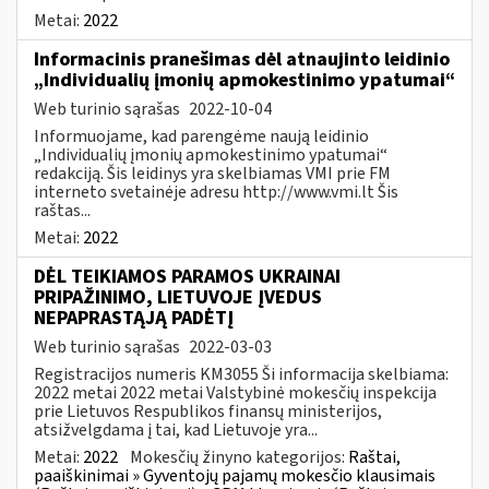
Metai:
2022
Informacinis pranešimas dėl atnaujinto leidinio
„Individualių įmonių apmokestinimo ypatumai“
Web turinio sąrašas
2022-10-04
Informuojame, kad parengėme naują leidinio
„Individualių įmonių apmokestinimo ypatumai“
redakciją. Šis leidinys yra skelbiamas VMI prie FM
interneto svetainėje adresu http://www.vmi.lt Šis
raštas...
Metai:
2022
DĖL TEIKIAMOS PARAMOS UKRAINAI
PRIPAŽINIMO, LIETUVOJE ĮVEDUS
NEPAPRASTĄJĄ PADĖTĮ
Web turinio sąrašas
2022-03-03
Registracijos numeris KM3055 Ši informacija skelbiama:
2022 metai 2022 metai Valstybinė mokesčių inspekcija
prie Lietuvos Respublikos finansų ministerijos,
atsižvelgdama į tai, kad Lietuvoje yra...
Metai:
2022
Mokesčių žinyno kategorijos:
Raštai,
paaiškinimai » Gyventojų pajamų mokesčio klausimais