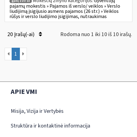
Mokesčių žinyno kategorijos:
Gyventojų
gpmį 2 str 22
pajamų mokestis » Pajamos iš verslo/ veiklos » Verslo
liudijimą įsigijusio asmens pajamos (26 str.) » Veiklos
rūšys ir verslo liudijimo įsigijimas, nutraukimas
20 Įrašų(-ai)
Rodoma nuo 1 iki 10 iš 10 irašų.
1
APIE VMI
Misija, Vizija ir Vertybės
Struktūra ir kontaktinė informacija