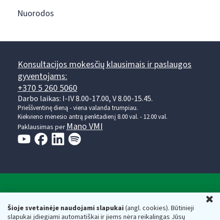
Nuorodos
Konsultacijos mokesčių klausimais ir paslaugos
gyventojams:
+370 5 260 5060
Darbo laikas: I-IV 8.00-17.00, V 8.00-15.45.
Prieššventinę dieną - viena valanda trumpiau.
Kiekvieno mėnesio antrą penktadienį 8.00 val. - 12.00 val.
Mano VMI
Paklausimas per
Valstybinė mokesčių inspekcija prie Lietuvos
U
Respublikos finansų ministerijos
Šioje svetainėje naudojami slapukai
(angl. cookies). Būtinieji
slapukai įdiegiami automatiškai ir jiems nėra reikalingas Jūsų