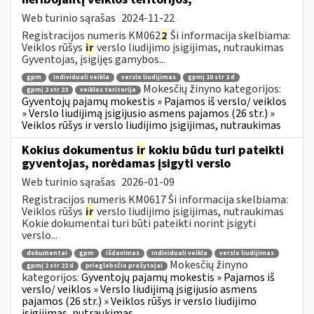
Web turinio sąrašas
2024-11-22
Registracijos numeris KM062
2
Ši informacija skelbiama:
Veiklos rūšys
ir
verslo liudijimo įsigijimas, nutraukimas
Gyventojas, įsigijęs gamybos...
gpm
individuali veikla
verslo liudijimas
gpmį 10 str 2 d
Mokesčių žinyno kategorijos:
gpmį 2 str 22
veiklos teritorija
Gyventojų pajamų mokestis » Pajamos iš verslo/ veiklos
» Verslo liudijimą įsigijusio asmens pajamos (26 str.) »
Veiklos rūšys ir verslo liudijimo įsigijimas, nutraukimas
Kokius dokumentus
ir
kokiu būdu turi pateikti
gyventojas, norėdamas įsigyti verslo
Web turinio sąrašas
2026-01-09
Registracijos numeris KM0617 Ši informacija skelbiama:
Veiklos rūšys
ir
verslo liudijimo įsigijimas, nutraukimas
Kokie dokumentai turi būti pateikti norint įsigyti
verslo...
dokumentai
gpm
išdavimas
individuali veikla
verslo liudijimas
Mokesčių žinyno
gpmį 2 str 22 d
prieglobsčio prašytojai
kategorijos:
Gyventojų pajamų mokestis » Pajamos iš
verslo/ veiklos » Verslo liudijimą įsigijusio asmens
pajamos (26 str.) » Veiklos rūšys ir verslo liudijimo
įsigijimas, nutraukimas