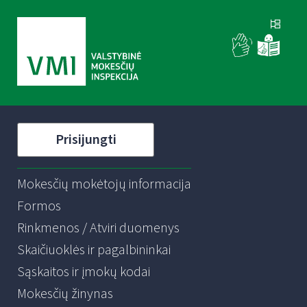
Prisijungti
Mokesčių mokėtojų informacija
Formos
Rinkmenos / Atviri duomenys
Skaičiuoklės ir pagalbininkai
Sąskaitos ir įmokų kodai
Mokesčių žinynas