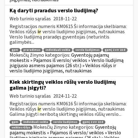
Ką daryti praradus verslo liudijimą?
Web turinio sąrašas
2018-11-22
Registracijos numeris KM0615 Ši informacija skelbiama:
Veiklos rūšys
ir
verslo liudijimo įsigijimas, nutraukimas
Verslo liudijimą praradęs gyventojas (neturintis
galimybės...
gpm
praradimas
individuali veikla
verslo liudijimas
gpmį 2 str 22 d
Mokesčių žinyno kategorijos:
Gyventojų pajamų
mokestis » Pajamos iš verslo/ veiklos » Verslo liudijimą
įsigijusio asmens pajamos (26 str.) » Veiklos rūšys ir
verslo liudijimo įsigijimas, nutraukimas
Kiek skirtingų veiklos rūšių verslo liudijimų
galima įsigyti?
Web turinio sąrašas
2024-11-22
Registracijos numeris KM0616 Ši informacija skelbiama:
Veiklos rūšys
ir
verslo liudijimo įsigijimas, nutraukimas
Galima įsigyti neribotą skirtingų veiklos rūšių verslo...
gpm
individuali veikla
verslo liudijimas
gpmį 2 str 22 d
Mokesčių žinyno kategorijos:
Gyventojų
veiklos rūšys
pajamų mokestis » Pajamos iš verslo/ veiklos » Verslo
liudijimą įsigijusio asmens pajamos (26 str.) » Veiklos