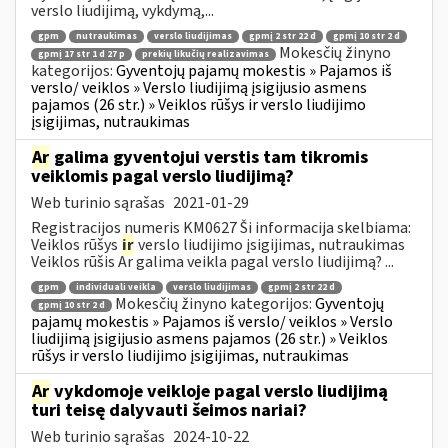
verslo liudijimą, vykdymą,...
gpm
nutraukimas
verslo liudijimas
gpmį 2 str 22 d
gpmį 10 str 2 d
Mokesčių žinyno
gpmį 17 str 1 d 27 p
prekių likučių realizavimas
kategorijos:
Gyventojų pajamų mokestis » Pajamos iš
verslo/ veiklos » Verslo liudijimą įsigijusio asmens
pajamos (26 str.) » Veiklos rūšys ir verslo liudijimo
įsigijimas, nutraukimas
Ar
galima gyventojui verstis tam tikromis
veiklomis pagal verslo liudijimą?
Web turinio sąrašas
2021-01-29
Registracijos numeris KM0627 Ši informacija skelbiama:
Veiklos rūšys
ir
verslo liudijimo įsigijimas, nutraukimas
Veiklos rūšis Ar galima veikla pagal verslo liudijimą? ...
gpm
individuali veikla
verslo liudijimas
gpmį 2 str 22 d
Mokesčių žinyno kategorijos:
Gyventojų
gpmį 10 str 2 d
pajamų mokestis » Pajamos iš verslo/ veiklos » Verslo
liudijimą įsigijusio asmens pajamos (26 str.) » Veiklos
rūšys ir verslo liudijimo įsigijimas, nutraukimas
Ar
vykdomoje veikloje pagal verslo liudijimą
turi teisę dalyvauti šeimos nariai?
Web turinio sąrašas
2024-10-22