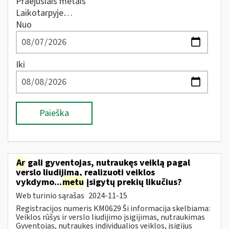
Praėjusiais metais
Laikotarpyje…
Nuo
Iki
Paieška
Ar
gali gyventojas, nutraukęs veiklą pagal
verslo liudijimą, realizuoti veiklos
vykdymo...
metu
įsigytų prekių likučius?
Web turinio sąrašas
2024-11-15
Registracijos numeris KM0629 Ši informacija skelbiama:
Veiklos rūšys ir verslo liudijimo įsigijimas, nutraukimas
Gyventojas, nutraukęs individualios veiklos, įsigijus