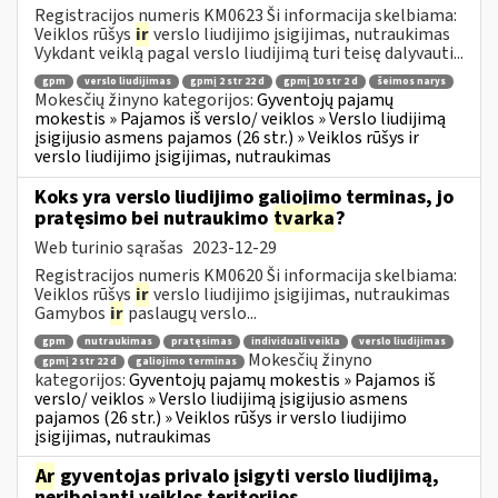
Registracijos numeris KM0623 Ši informacija skelbiama:
Veiklos rūšys
ir
verslo liudijimo įsigijimas, nutraukimas
Vykdant veiklą pagal verslo liudijimą turi teisę dalyvauti...
gpm
verslo liudijimas
gpmį 2 str 22 d
gpmį 10 str 2 d
šeimos narys
Mokesčių žinyno kategorijos:
Gyventojų pajamų
mokestis » Pajamos iš verslo/ veiklos » Verslo liudijimą
įsigijusio asmens pajamos (26 str.) » Veiklos rūšys ir
verslo liudijimo įsigijimas, nutraukimas
Koks yra verslo liudijimo galiojimo terminas, jo
pratęsimo bei nutraukimo
tvarka
?
Web turinio sąrašas
2023-12-29
Registracijos numeris KM0620 Ši informacija skelbiama:
Veiklos rūšys
ir
verslo liudijimo įsigijimas, nutraukimas
Gamybos
ir
paslaugų verslo...
gpm
nutraukimas
pratęsimas
individuali veikla
verslo liudijimas
Mokesčių žinyno
gpmį 2 str 22 d
galiojimo terminas
kategorijos:
Gyventojų pajamų mokestis » Pajamos iš
verslo/ veiklos » Verslo liudijimą įsigijusio asmens
pajamos (26 str.) » Veiklos rūšys ir verslo liudijimo
įsigijimas, nutraukimas
Ar
gyventojas privalo įsigyti verslo liudijimą,
neribojantį veiklos teritorijos,