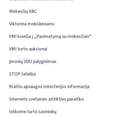
Mokesčių ABC
Viktorina moksleiviams
VMI kviečia į „Pasimatymą su mokesčiais“
VMI turto aukcionai
Įmonių VDU palyginimas
STOP šešėliui
Krašto apsaugos ministerijos informacija
Interneto svetainės atitikties paraiška
Ieškome turto savininkų