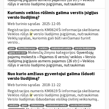
rūšys ir verslo liudijimo įsigijimas, nutraukimas
Kuriomis veiklos rūšimis galima verstis įsigijus
verslo liudijimą?
Web turinio sąrašas
2025-12-05
Registracijos numeris KM0624 Ši informacija skelbiama:
Veiklos rūšys
ir
verslo liudijimo įsigijimas, nutraukimas
Veiklų sąrašas, kuriomis gali būti verčiamasi turint
verslo...
gpm
klasifikatorius
veiklos
individuali veikla
verslo liudijimas
Mokesčių žinyno kategorijos:
Gyventojų
gpmį 2 str 22 d
pajamų mokestis » Pajamos iš verslo/ veiklos » Verslo
liudijimą įsigijusio asmens pajamos (26 str.) » Veiklos
rūšys ir verslo liudijimo įsigijimas, nutraukimas
Nuo kurio amžiaus gyventojui galima išduoti
verslo liudijimą?
Web turinio sąrašas
2018-11-22
Registracijos numeris KM0619 Ši informacija skelbiama:
Veiklos rūšys
ir
verslo liudijimo įsigijimas, nutraukimas
Verslo liudijimas išduodamas visišką civilinį veiksnumą...
amžius
gpm
išdavimas
individuali veikla
verslo liudijimas