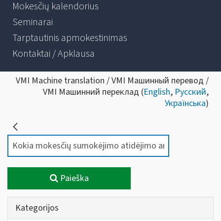
Mokesčių kalendorius
Seminarai
Tarptautinis apmokestinimas
Kontaktai / Apklausa
VMI Machine translation / VMI Машинный перевод /
VMI Машинний переклад (
English
,
Русский
,
Українська
)
Paieška
Kategorijos