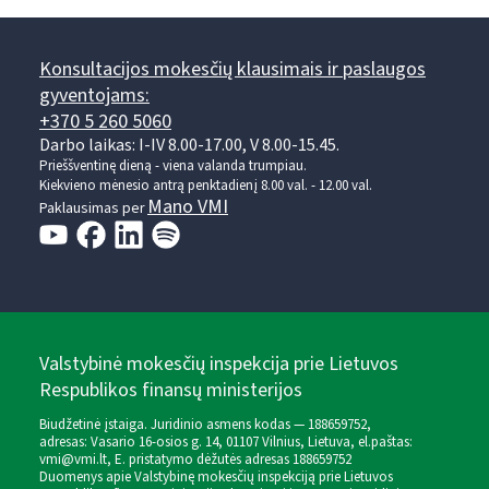
Konsultacijos mokesčių klausimais ir paslaugos
gyventojams:
+370 5 260 5060
Darbo laikas: I-IV 8.00-17.00, V 8.00-15.45.
Prieššventinę dieną - viena valanda trumpiau.
Kiekvieno mėnesio antrą penktadienį 8.00 val. - 12.00 val.
Mano VMI
Paklausimas per
Valstybinė mokesčių inspekcija prie Lietuvos
Respublikos finansų ministerijos
Biudžetinė įstaiga. Juridinio asmens kodas — 188659752,
adresas: Vasario 16-osios g. 14, 01107 Vilnius, Lietuva, el.paštas:
vmi@vmi.lt
, E. pristatymo dėžutės adresas 188659752
Duomenys apie Valstybinę mokesčių inspekciją prie Lietuvos