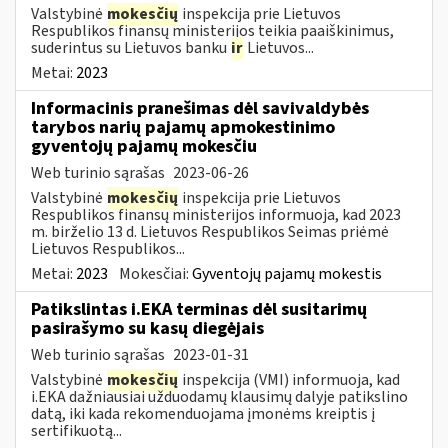
Valstybinė
mokesčių
inspekcija prie Lietuvos
Respublikos finansų ministerijos teikia paaiškinimus,
suderintus su Lietuvos banku
ir
Lietuvos...
Metai:
2023
Informacinis pranešimas dėl savivaldybės
tarybos narių pajamų apmokestinimo
gyventojų pajamų mokesčiu
Web turinio sąrašas
2023-06-26
Valstybinė
mokesčių
inspekcija prie Lietuvos
Respublikos finansų ministerijos informuoja, kad 2023
m. birželio 13 d. Lietuvos Respublikos Seimas priėmė
Lietuvos Respublikos...
Metai:
2023
Mokesčiai:
Gyventojų pajamų mokestis
Patikslintas i.EKA terminas dėl susitarimų
pasirašymo su kasų diegėjais
Web turinio sąrašas
2023-01-31
Valstybinė
mokesčių
inspekcija (VMI) informuoja, kad
i.EKA dažniausiai užduodamų klausimų dalyje patikslino
datą, iki kada rekomenduojama įmonėms kreiptis į
sertifikuotą...