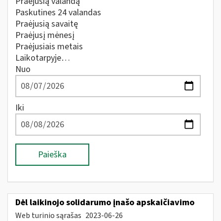
Praėjusią valandą
Paskutines 24 valandas
Praėjusią savaitę
Praėjusį mėnesį
Praėjusiais metais
Laikotarpyje…
Nuo
Iki
Paieška
Dėl laikinojo solidarumo įnašo apskaičiavimo
Web turinio sąrašas
2023-06-26