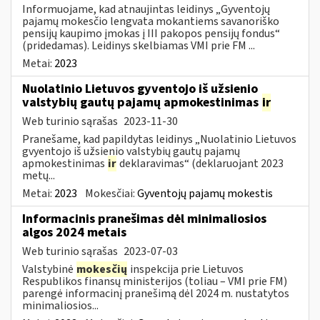
Informuojame, kad atnaujintas leidinys „Gyventojų
pajamų mokesčio lengvata mokantiems savanoriško
pensijų kaupimo įmokas į III pakopos pensijų fondus“
(pridedamas). Leidinys skelbiamas VMI prie FM ...
Metai:
2023
Nuolatinio Lietuvos gyventojo iš užsienio
valstybių gautų pajamų apmokestinimas
ir
Web turinio sąrašas
2023-11-30
Pranešame, kad papildytas leidinys „Nuolatinio Lietuvos
gvyentojo iš užsienio valstybių gautų pajamų
apmokestinimas
ir
deklaravimas“ (deklaruojant 2023
metų...
Metai:
2023
Mokesčiai:
Gyventojų pajamų mokestis
Informacinis pranešimas dėl minimaliosios
algos 2024 metais
Web turinio sąrašas
2023-07-03
Valstybinė
mokesčių
inspekcija prie Lietuvos
Respublikos finansų ministerijos (toliau – VMI prie FM)
parengė informacinį pranešimą dėl 2024 m. nustatytos
minimaliosios...