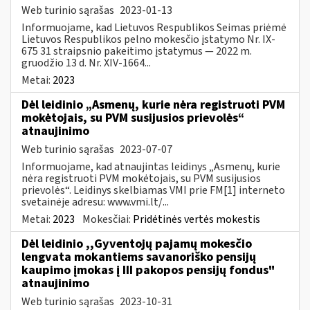
Web turinio sąrašas
2023-01-13
Informuojame, kad Lietuvos Respublikos Seimas priėmė
Lietuvos Respublikos pelno mokesčio įstatymo Nr. IX-
675 31 straipsnio pakeitimo įstatymus — 2022 m.
gruodžio 13 d. Nr. XIV-1664...
Metai:
2023
Dėl leidinio „Asmenų, kurie nėra registruoti PVM
mokėtojais, su PVM susijusios prievolės“
atnaujinimo
Web turinio sąrašas
2023-07-07
Informuojame, kad atnaujintas leidinys „Asmenų, kurie
nėra registruoti PVM mokėtojais, su PVM susijusios
prievolės“. Leidinys skelbiamas VMI prie FM[1] interneto
svetainėje adresu: www.vmi.lt/...
Metai:
2023
Mokesčiai:
Pridėtinės vertės mokestis
Dėl leidinio ,,Gyventojų pajamų mokesčio
lengvata mokantiems savanoriško pensijų
kaupimo įmokas į III pakopos pensijų fondus"
atnaujinimo
Web turinio sąrašas
2023-10-31