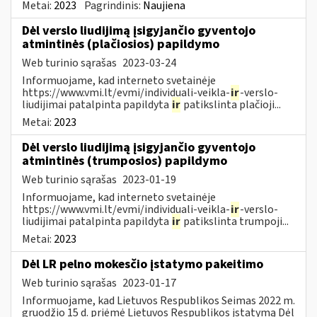
Metai:
2023
Pagrindinis:
Naujiena
Dėl verslo liudijimą įsigyjančio gyventojo
atmintinės (plačiosios) papildymo
Web turinio sąrašas
2023-03-24
Informuojame, kad interneto svetainėje
https://www.vmi.lt/evmi/individuali-veikla-
ir
-verslo-
liudijimai patalpinta papildyta
ir
patikslinta plačioji...
Metai:
2023
Dėl verslo liudijimą įsigyjančio gyventojo
atmintinės (trumposios) papildymo
Web turinio sąrašas
2023-01-19
Informuojame, kad interneto svetainėje
https://www.vmi.lt/evmi/individuali-veikla-
ir
-verslo-
liudijimai patalpinta papildyta
ir
patikslinta trumpoji...
Metai:
2023
Dėl LR pelno mokesčio įstatymo pakeitimo
Web turinio sąrašas
2023-01-17
Informuojame, kad Lietuvos Respublikos Seimas 2022 m.
gruodžio 15 d. priėmė Lietuvos Respublikos įstatymą Dėl