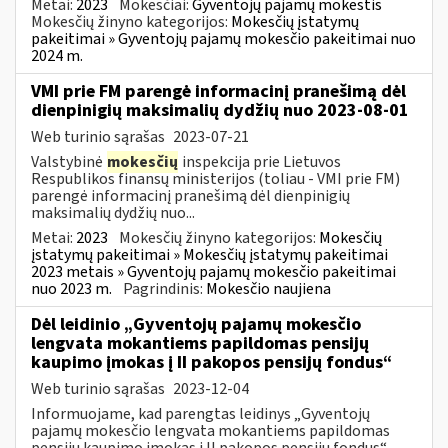
Metai:
2023
Mokesčiai:
Gyventojų pajamų mokestis
Mokesčių žinyno kategorijos:
Mokesčių įstatymų
pakeitimai » Gyventojų pajamų mokesčio pakeitimai nuo
2024 m.
VMI prie FM parengė informacinį pranešimą dėl
dienpinigių maksimalių dydžių nuo 2023-08-01
Web turinio sąrašas
2023-07-21
Valstybinė
mokesčių
inspekcija prie Lietuvos
Respublikos finansų ministerijos (toliau - VMI prie FM)
parengė informacinį pranešimą dėl dienpinigių
maksimalių dydžių nuo...
Metai:
2023
Mokesčių žinyno kategorijos:
Mokesčių
įstatymų pakeitimai » Mokesčių įstatymų pakeitimai
2023 metais » Gyventojų pajamų mokesčio pakeitimai
nuo 2023 m.
Pagrindinis:
Mokesčio naujiena
Dėl leidinio „Gyventojų pajamų mokesčio
lengvata mokantiems papildomas pensijų
kaupimo įmokas į II pakopos pensijų fondus“
Web turinio sąrašas
2023-12-04
Informuojame, kad parengtas leidinys „Gyventojų
pajamų mokesčio lengvata mokantiems papildomas
pensijų kaupimo įmokas į II pakopos pensijų fondus“