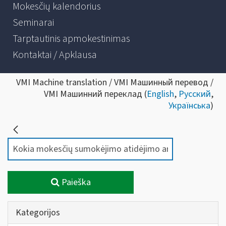
Mokesčių kalendorius
Seminarai
Tarptautinis apmokestinimas
Kontaktai / Apklausa
VMI Machine translation / VMI Машинный перевод /
VMI Машинний переклад (
English
,
Русский
,
Українська
)
Paieška
Kategorijos