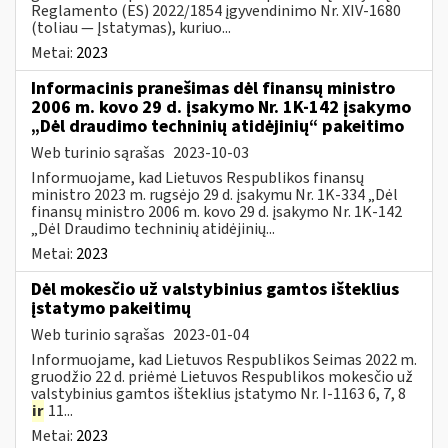
Reglamento (ES) 2022/1854 įgyvendinimo Nr. XIV-1680
(toliau — Įstatymas), kuriuo...
Metai:
2023
Informacinis pranešimas dėl finansų ministro
2006 m. kovo 29 d. įsakymo Nr. 1K-142 įsakymo
„Dėl draudimo techninių atidėjinių“ pakeitimo
Web turinio sąrašas
2023-10-03
Informuojame, kad Lietuvos Respublikos finansų
ministro 2023 m. rugsėjo 29 d. įsakymu Nr. 1K-334 „Dėl
finansų ministro 2006 m. kovo 29 d. įsakymo Nr. 1K-142
„Dėl Draudimo techninių atidėjinių...
Metai:
2023
Dėl mokesčio už valstybinius gamtos išteklius
įstatymo pakeitimų
Web turinio sąrašas
2023-01-04
Informuojame, kad Lietuvos Respublikos Seimas 2022 m.
gruodžio 22 d. priėmė Lietuvos Respublikos mokesčio už
valstybinius gamtos išteklius įstatymo Nr. I-1163 6, 7, 8
ir
11...
Metai:
2023