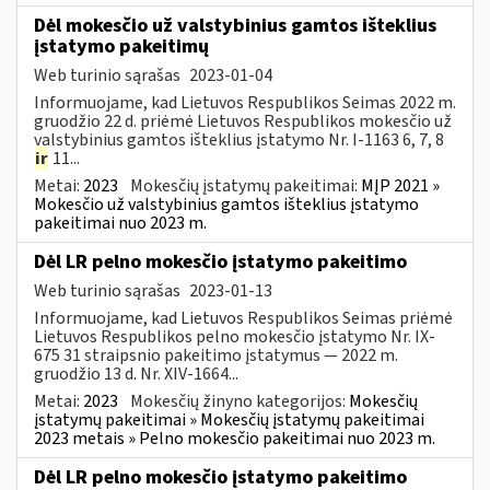
Dėl mokesčio už valstybinius gamtos išteklius
įstatymo pakeitimų
Web turinio sąrašas
2023-01-04
Informuojame, kad Lietuvos Respublikos Seimas 2022 m.
gruodžio 22 d. priėmė Lietuvos Respublikos mokesčio už
valstybinius gamtos išteklius įstatymo Nr. I-1163 6, 7, 8
ir
11...
Metai:
2023
Mokesčių įstatymų pakeitimai:
MĮP 2021 »
Mokesčio už valstybinius gamtos išteklius įstatymo
pakeitimai nuo 2023 m.
Dėl LR pelno mokesčio įstatymo pakeitimo
Web turinio sąrašas
2023-01-13
Informuojame, kad Lietuvos Respublikos Seimas priėmė
Lietuvos Respublikos pelno mokesčio įstatymo Nr. IX-
675 31 straipsnio pakeitimo įstatymus — 2022 m.
gruodžio 13 d. Nr. XIV-1664...
Metai:
2023
Mokesčių žinyno kategorijos:
Mokesčių
įstatymų pakeitimai » Mokesčių įstatymų pakeitimai
2023 metais » Pelno mokesčio pakeitimai nuo 2023 m.
Dėl LR pelno mokesčio įstatymo pakeitimo