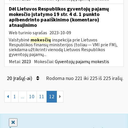
Dėl Lietuvos Respublikos gyventojų pajamų
mokesčio įstatymo 19 str. 4 d. 1 punkto
apibendrinto paaiškinimo (komentaro)
atnaujinimo
Web turinio sąrašas
2023-10-09
Valstybinė
mokesčių
inspekcija prie Lietuvos
Respublikos finansų ministerijos (toliau — VMI prie FM),
siekdama užtikrinti vienodą Lietuvos Respublikos
gyventojų pajamų...
Metai:
2023
Mokesčiai:
Gyventojų pajamų mokestis
20 Įrašų(-ai)
Rodoma nuo 221 iki 225 iš 225 irašų.
1
...
10
11
12
Uždaryti