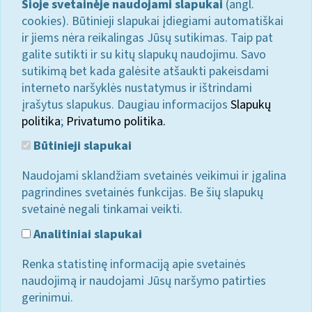
Šioje svetainėje naudojami slapukai
(angl.
cookies). Būtinieji slapukai įdiegiami automatiškai
ir jiems nėra reikalingas Jūsų sutikimas. Taip pat
galite sutikti ir su kitų slapukų naudojimu. Savo
sutikimą bet kada galėsite atšaukti pakeisdami
interneto naršyklės nustatymus ir ištrindami
įrašytus slapukus. Daugiau informacijos
Slapukų
politika
;
Privatumo politika.
Būtinieji slapukai
Naudojami sklandžiam svetainės veikimui ir įgalina
pagrindines svetainės funkcijas. Be šių slapukų
svetainė negali tinkamai veikti.
Analitiniai slapukai
Renka statistinę informaciją apie svetainės
naudojimą ir naudojami Jūsų naršymo patirties
gerinimui.