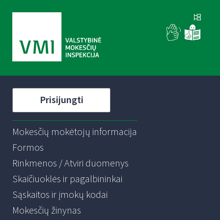
Prisijungti
Mokesčių mokėtojų informacija
Formos
Rinkmenos / Atviri duomenys
Skaičiuoklės ir pagalbininkai
Sąskaitos ir įmokų kodai
Mokesčių žinynas