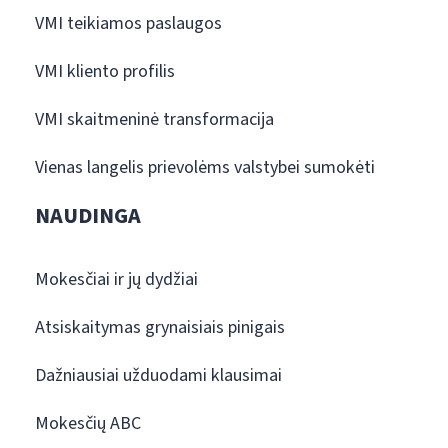
VMI teikiamos paslaugos
VMI kliento profilis
VMI skaitmeninė transformacija
Vienas langelis prievolėms valstybei sumokėti
NAUDINGA
Mokesčiai ir jų dydžiai
Atsiskaitymas grynaisiais pinigais
Dažniausiai užduodami klausimai
Mokesčių ABC