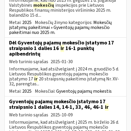
Informuojame, kad nuo 2025 m. gegužės 1 d. įsigalioja
Valstybinės
mokesčių
inspekcijos prie Lietuvos
Respublikos finansų ministerijos viršininko 2025 m.
balandžio 15 d....
Metai:
2025
Mokesčių žinyno kategorijos:
Mokesčių
įstatymų pakeitimai » Gyventojų pajamų mokesčio
pakeitimai nuo 2025 m.
Dėl Gyventojų pajamų mokesčio įstatymo 17
straipsnio 1 dalies 16
ir
16-1 punktų
apibendrintų
Web turinio sąrašas
2025-01-30
Informuojame, kad atsižvelgiant į 2024 m. gruodžio 5 d.
Lietuvos Respublikos gyventojų pajamų mokesčio
įstatymo 17
ir
20 straipsnių pakeitimo įstatymą Nr. XV-
32, parengtas...
Metai:
2025
Mokesčiai:
Gyventojų pajamų mokestis
Gyventojų pajamų mokesčio įstatymo 17
straipsnio 1 dalies 14, 14-1, 33, 46, 46-1
ir
Web turinio sąrašas
2025-10-09
Informuojame, kad atsižvelgiant į 2025 m. birželio 26 d.
Lietuvos Respublikos gyventojų pajamų mokesčio