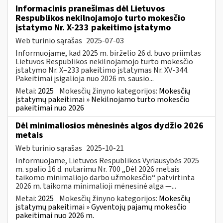
Informacinis pranešimas dėl Lietuvos
Respublikos nekilnojamojo turto mokesčio
įstatymo Nr. X-233 pakeitimo įstatymo
Web turinio sąrašas
2025-07-03
Informuojame, kad 2025 m. birželio 26 d. buvo priimtas
Lietuvos Respublikos nekilnojamojo turto mokesčio
įstatymo Nr. X–233 pakeitimo įstatymas Nr. XV-344.
Pakeitimai įsigalioja nuo 2026 m. sausio...
Metai:
2025
Mokesčių žinyno kategorijos:
Mokesčių
įstatymų pakeitimai » Nekilnojamo turto mokesčio
pakeitimai nuo 2026
Dėl minimaliosios mėnesinės algos dydžio 2026
metais
Web turinio sąrašas
2025-10-21
Informuojame, Lietuvos Respublikos Vyriausybės 2025
m. spalio 16 d. nutarimu Nr. 700 „Dėl 2026 metais
taikomo minimaliojo darbo užmokesčio“ patvirtinta
2026 m. taikoma minimalioji mėnesinė alga —...
Metai:
2025
Mokesčių žinyno kategorijos:
Mokesčių
įstatymų pakeitimai » Gyventojų pajamų mokesčio
pakeitimai nuo 2026 m.