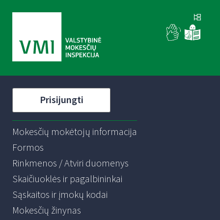
Prisijungti
Mokesčių mokėtojų informacija
Formos
Rinkmenos / Atviri duomenys
Skaičiuoklės ir pagalbininkai
Sąskaitos ir įmokų kodai
Mokesčių žinynas