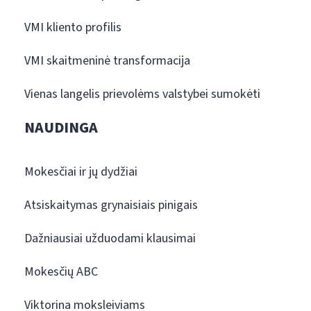
VMI kliento profilis
VMI skaitmeninė transformacija
Vienas langelis prievolėms valstybei sumokėti
NAUDINGA
Mokesčiai ir jų dydžiai
Atsiskaitymas grynaisiais pinigais
Dažniausiai užduodami klausimai
Mokesčių ABC
Viktorina moksleiviams