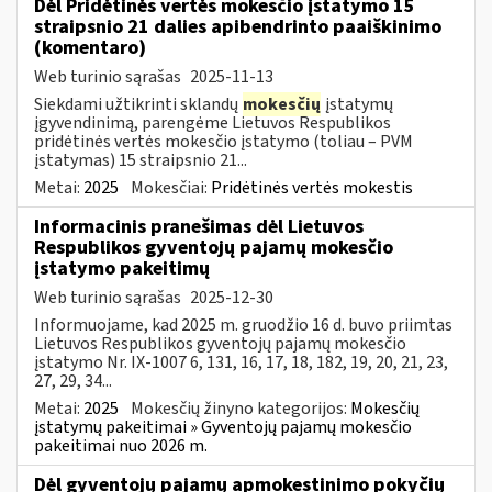
Dėl Pridėtinės vertės mokesčio įstatymo 15
straipsnio 21 dalies apibendrinto paaiškinimo
(komentaro)
Web turinio sąrašas
2025-11-13
Siekdami užtikrinti sklandų
mokesčių
įstatymų
įgyvendinimą, parengėme Lietuvos Respublikos
pridėtinės vertės mokesčio įstatymo (toliau – PVM
įstatymas) 15 straipsnio 21...
Metai:
2025
Mokesčiai:
Pridėtinės vertės mokestis
Informacinis pranešimas dėl Lietuvos
Respublikos gyventojų pajamų mokesčio
įstatymo pakeitimų
Web turinio sąrašas
2025-12-30
Informuojame, kad 2025 m. gruodžio 16 d. buvo priimtas
Lietuvos Respublikos gyventojų pajamų mokesčio
įstatymo Nr. IX-1007 6, 131, 16, 17, 18, 182, 19, 20, 21, 23,
27, 29, 34...
Metai:
2025
Mokesčių žinyno kategorijos:
Mokesčių
įstatymų pakeitimai » Gyventojų pajamų mokesčio
pakeitimai nuo 2026 m.
Dėl gyventojų pajamų apmokestinimo pokyčių