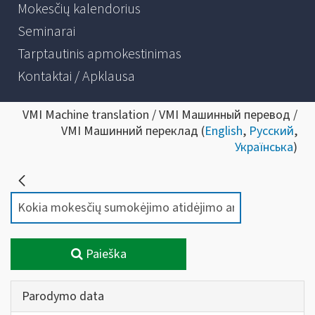
Mokesčių kalendorius
Seminarai
Tarptautinis apmokestinimas
Kontaktai / Apklausa
VMI Machine translation / VMI Машинный перевод /
VMI Машинний переклад (
English
,
Русский
,
Українська
)
Paieška
Parodymo data