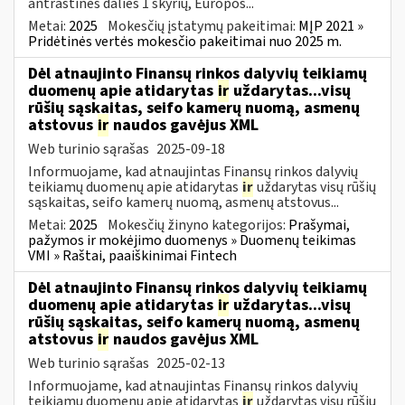
antraštinės dalies 1 skyrių, Europos...
Metai:
2025
Mokesčių įstatymų pakeitimai:
MĮP 2021 »
Pridėtinės vertės mokesčio pakeitimai nuo 2025 m.
Dėl atnaujinto Finansų rinkos dalyvių teikiamų
duomenų apie atidarytas
ir
uždarytas...visų
rūšių sąskaitas, seifo kamerų nuomą, asmenų
atstovus
ir
naudos gavėjus XML
Web turinio sąrašas
2025-09-18
Informuojame, kad atnaujintas Finansų rinkos dalyvių
teikiamų duomenų apie atidarytas
ir
uždarytas visų rūšių
sąskaitas, seifo kamerų nuomą, asmenų atstovus...
Metai:
2025
Mokesčių žinyno kategorijos:
Prašymai,
pažymos ir mokėjimo duomenys » Duomenų teikimas
VMI » Raštai, paaiškinimai Fintech
Dėl atnaujinto Finansų rinkos dalyvių teikiamų
duomenų apie atidarytas
ir
uždarytas...visų
rūšių sąskaitas, seifo kamerų nuomą, asmenų
atstovus
ir
naudos gavėjus XML
Web turinio sąrašas
2025-02-13
Informuojame, kad atnaujintas Finansų rinkos dalyvių
teikiamų duomenų apie atidarytas
ir
uždarytas visų rūšių