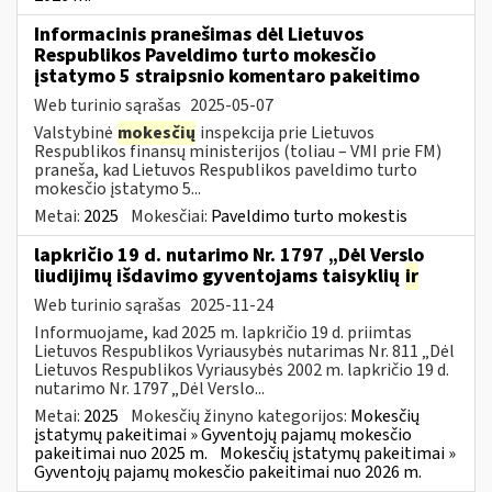
Informacinis pranešimas dėl Lietuvos
Respublikos Paveldimo turto mokesčio
įstatymo 5 straipsnio komentaro pakeitimo
Web turinio sąrašas
2025-05-07
Valstybinė
mokesčių
inspekcija prie Lietuvos
Respublikos finansų ministerijos (toliau – VMI prie FM)
praneša, kad Lietuvos Respublikos paveldimo turto
mokesčio įstatymo 5...
Metai:
2025
Mokesčiai:
Paveldimo turto mokestis
lapkričio 19 d. nutarimo Nr. 1797 „Dėl Verslo
liudijimų išdavimo gyventojams taisyklių
ir
Web turinio sąrašas
2025-11-24
Informuojame, kad 2025 m. lapkričio 19 d. priimtas
Lietuvos Respublikos Vyriausybės nutarimas Nr. 811 „Dėl
Lietuvos Respublikos Vyriausybės 2002 m. lapkričio 19 d.
nutarimo Nr. 1797 „Dėl Verslo...
Metai:
2025
Mokesčių žinyno kategorijos:
Mokesčių
įstatymų pakeitimai » Gyventojų pajamų mokesčio
pakeitimai nuo 2025 m.
Mokesčių įstatymų pakeitimai »
Gyventojų pajamų mokesčio pakeitimai nuo 2026 m.