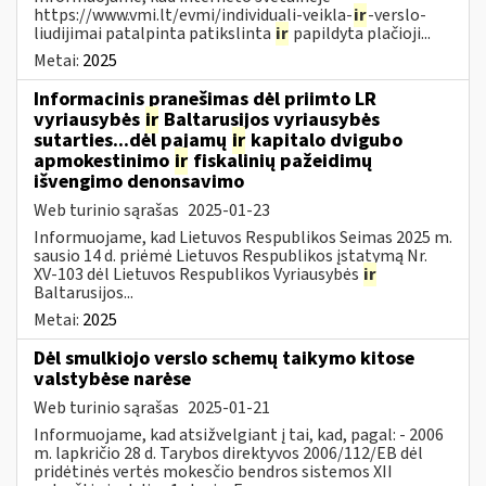
https://www.vmi.lt/evmi/individuali-veikla-
ir
-verslo-
liudijimai patalpinta patikslinta
ir
papildyta plačioji...
Metai:
2025
Informacinis pranešimas dėl priimto LR
vyriausybės
ir
Baltarusijos vyriausybės
sutarties...dėl pajamų
ir
kapitalo dvigubo
apmokestinimo
ir
fiskalinių pažeidimų
išvengimo denonsavimo
Web turinio sąrašas
2025-01-23
Informuojame, kad Lietuvos Respublikos Seimas 2025 m.
sausio 14 d. priėmė Lietuvos Respublikos įstatymą Nr.
XV-103 dėl Lietuvos Respublikos Vyriausybės
ir
Baltarusijos...
Metai:
2025
Dėl smulkiojo verslo schemų taikymo kitose
valstybėse narėse
Web turinio sąrašas
2025-01-21
Informuojame, kad atsižvelgiant į tai, kad, pagal: - 2006
m. lapkričio 28 d. Tarybos direktyvos 2006/112/EB dėl
pridėtinės vertės mokesčio bendros sistemos XII