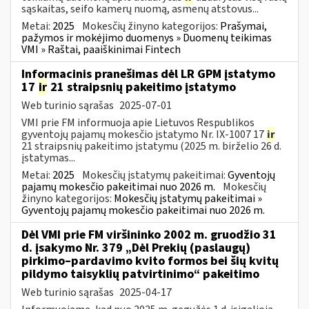
sąskaitas, seifo kamerų nuomą, asmenų atstovus...
Metai:
2025
Mokesčių žinyno kategorijos:
Prašymai,
pažymos ir mokėjimo duomenys » Duomenų teikimas
VMI » Raštai, paaiškinimai Fintech
Informacinis pranešimas dėl LR GPM įstatymo
17
ir
21 straipsnių pakeitimo įstatymo
Web turinio sąrašas
2025-07-01
VMI prie FM informuoja apie Lietuvos Respublikos
gyventojų pajamų mokesčio įstatymo Nr. IX-1007 17
ir
21 straipsnių pakeitimo įstatymu (2025 m. birželio 26 d.
įstatymas...
Metai:
2025
Mokesčių įstatymų pakeitimai:
Gyventojų
pajamų mokesčio pakeitimai nuo 2026 m.
Mokesčių
žinyno kategorijos:
Mokesčių įstatymų pakeitimai »
Gyventojų pajamų mokesčio pakeitimai nuo 2026 m.
Dėl VMI prie FM viršininko 2002 m. gruodžio 31
d. įsakymo Nr. 379 „Dėl Prekių (paslaugų)
pirkimo–pardavimo kvito formos bei šių kvitų
pildymo taisyklių patvirtinimo“ pakeitimo
Web turinio sąrašas
2025-04-17