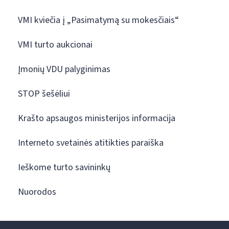
VMI kviečia į „Pasimatymą su mokesčiais“
VMI turto aukcionai
Įmonių VDU palyginimas
STOP šešėliui
Krašto apsaugos ministerijos informacija
Interneto svetainės atitikties paraiška
Ieškome turto savininkų
Nuorodos