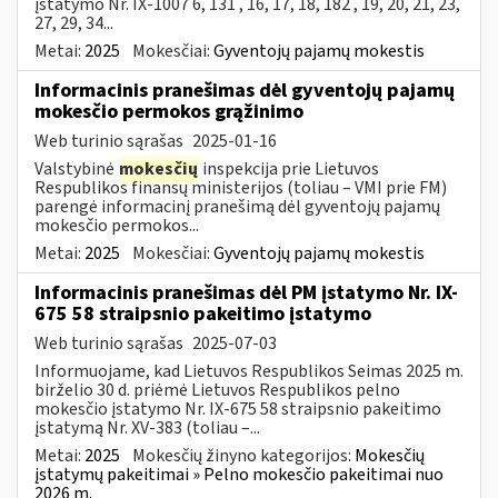
įstatymo Nr. IX-1007 6, 131 , 16, 17, 18, 182 , 19, 20, 21, 23,
27, 29, 34...
Metai:
2025
Mokesčiai:
Gyventojų pajamų mokestis
Informacinis pranešimas dėl gyventojų pajamų
mokesčio permokos grąžinimo
Web turinio sąrašas
2025-01-16
Valstybinė
mokesčių
inspekcija prie Lietuvos
Respublikos finansų ministerijos (toliau – VMI prie FM)
parengė informacinį pranešimą dėl gyventojų pajamų
mokesčio permokos...
Metai:
2025
Mokesčiai:
Gyventojų pajamų mokestis
Informacinis pranešimas dėl PM įstatymo Nr. IX-
675 58 straipsnio pakeitimo įstatymo
Web turinio sąrašas
2025-07-03
Informuojame, kad Lietuvos Respublikos Seimas 2025 m.
birželio 30 d. priėmė Lietuvos Respublikos pelno
mokesčio įstatymo Nr. IX-675 58 straipsnio pakeitimo
įstatymą Nr. XV-383 (toliau –...
Metai:
2025
Mokesčių žinyno kategorijos:
Mokesčių
įstatymų pakeitimai » Pelno mokesčio pakeitimai nuo
2026 m.