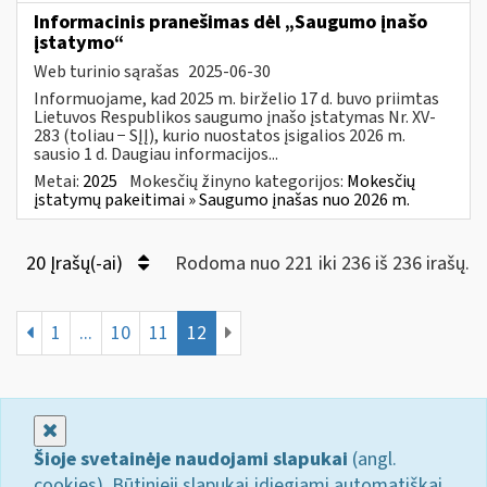
Informacinis pranešimas dėl „Saugumo įnašo
įstatymo“
Web turinio sąrašas
2025-06-30
Informuojame, kad 2025 m. birželio 17 d. buvo priimtas
Lietuvos Respublikos saugumo įnašo įstatymas Nr. XV-
283 (toliau − SĮĮ), kurio nuostatos įsigalios 2026 m.
sausio 1 d. Daugiau informacijos...
Metai:
2025
Mokesčių žinyno kategorijos:
Mokesčių
įstatymų pakeitimai » Saugumo įnašas nuo 2026 m.
20 Įrašų(-ai)
Rodoma nuo 221 iki 236 iš 236 irašų.
1
...
10
11
12
Uždaryti
Šioje svetainėje naudojami slapukai
(angl.
cookies). Būtinieji slapukai įdiegiami automatiškai