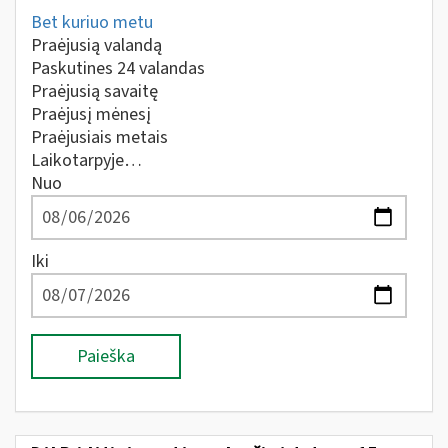
Bet kuriuo metu
Praėjusią valandą
Paskutines 24 valandas
Praėjusią savaitę
Praėjusį mėnesį
Praėjusiais metais
Laikotarpyje…
Nuo
Iki
Paieška