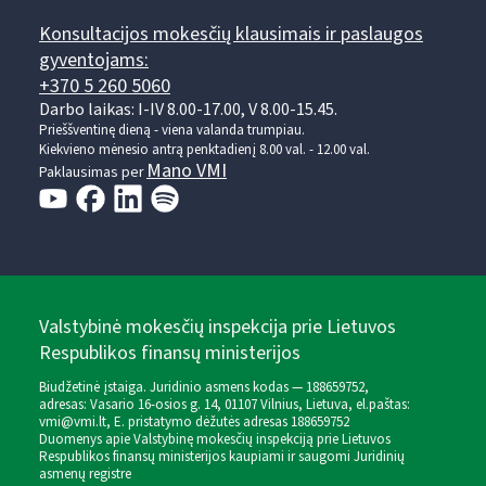
Konsultacijos mokesčių klausimais ir paslaugos
gyventojams:
+370 5 260 5060
Darbo laikas: I-IV 8.00-17.00, V 8.00-15.45.
Prieššventinę dieną - viena valanda trumpiau.
Kiekvieno mėnesio antrą penktadienį 8.00 val. - 12.00 val.
Mano VMI
Paklausimas per
Valstybinė mokesčių inspekcija prie Lietuvos
Respublikos finansų ministerijos
Biudžetinė įstaiga. Juridinio asmens kodas — 188659752,
adresas: Vasario 16-osios g. 14, 01107 Vilnius, Lietuva, el.paštas:
vmi@vmi.lt
, E. pristatymo dėžutės adresas 188659752
Duomenys apie Valstybinę mokesčių inspekciją prie Lietuvos
Respublikos finansų ministerijos kaupiami ir saugomi Juridinių
asmenų registre