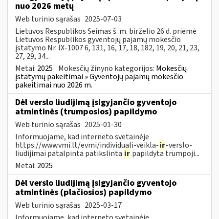
nuo 2026 metų
Web turinio sąrašas
2025-07-03
Lietuvos Respublikos Seimas š. m. birželio 26 d. priėmė
Lietuvos Respublikos gyventojų pajamų mokesčio
įstatymo Nr. IX-1007 6, 131, 16, 17, 18, 182, 19, 20, 21, 23,
27, 29, 34...
Metai:
2025
Mokesčių žinyno kategorijos:
Mokesčių
įstatymų pakeitimai » Gyventojų pajamų mokesčio
pakeitimai nuo 2026 m.
Dėl verslo liudijimą įsigyjančio gyventojo
atmintinės (trumposios) papildymo
Web turinio sąrašas
2025-01-30
Informuojame, kad interneto svetainėje
https://www.vmi.lt/evmi/individuali-veikla-
ir
-verslo-
liudijimai patalpinta patikslinta
ir
papildyta trumpoji...
Metai:
2025
Dėl verslo liudijimą įsigyjančio gyventojo
atmintinės (plačiosios) papildymo
Web turinio sąrašas
2025-03-17
Informuojame, kad interneto svetainėje