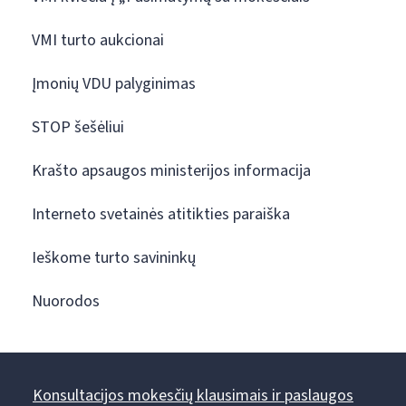
VMI turto aukcionai
Įmonių VDU palyginimas
STOP šešėliui
Krašto apsaugos ministerijos informacija
Interneto svetainės atitikties paraiška
Ieškome turto savininkų
Nuorodos
Konsultacijos mokesčių klausimais ir paslaugos