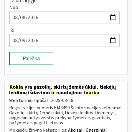
Laikotarpyje…
Nuo
Iki
Paieška
Kokia
yra gazolių, skirtų žemės ūkiui, tiekėjų
leidimų išdavimo
ir
naudojimo
tvarka
Web turinio sąrašas
2025-03-18
Registracijos numeris KM3490 Ši informacija skelbiama:
Gazolių, skirtų žemės ūkiui, tiekėjų leidimai Asmenys,
pageidaujantys verstis prekyba žymėtais gazoliais,
pažymėtais pagal Lietuvos...
Mokesčių žinyno kategorijos:
Akcizai » Energiniai