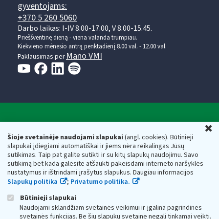
gyventojams:
+370 5 260 5060
Darbo laikas: I-IV 8.00-17.00, V 8.00-15.45.
Prieššventinę dieną - viena valanda trumpiau.
Kiekvieno mėnesio antrą penktadienį 8.00 val. - 12.00 val.
Mano VMI
Paklausimas per
Valstybinė mokesčių inspekcija prie Lietuvos
U
Respublikos finansų ministerijos
Šioje svetainėje naudojami slapukai
(angl. cookies). Būtinieji
slapukai įdiegiami automatiškai ir jiems nėra reikalingas Jūsų
Biudžetinė įstaiga. Juridinio asmens kodas — 188659752,
sutikimas. Taip pat galite sutikti ir su kitų slapukų naudojimu. Savo
adresas: Vasario 16-osios g. 14, 01107 Vilnius, Lietuva, el.paštas:
sutikimą bet kada galėsite atšaukti pakeisdami interneto naršyklės
vmi@vmi.lt
, E. pristatymo dėžutės adresas 188659752
nustatymus ir ištrindami įrašytus slapukus. Daugiau informacijos
Duomenys apie Valstybinę mokesčių inspekciją prie Lietuvos
Slapukų politika
;
Privatumo politika.
Respublikos finansų ministerijos kaupiami ir saugomi Juridinių
asmenų registre
Būtinieji slapukai
Naudojami sklandžiam svetainės veikimui ir įgalina pagrindines
svetainės funkcijas. Be šių slapukų svetainė negali tinkamai veikti.