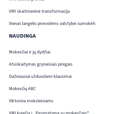
VMI skaitmeninė transformacija
Vienas langelis prievolėms valstybei sumokėti
NAUDINGA
Mokesčiai ir jų dydžiai
Atsiskaitymas grynaisiais pinigais
Dažniausiai užduodami klausimai
Mokesčių ABC
Viktorina moksleiviams
VMI kviečia į „Pasimatymą su mokesčiais“