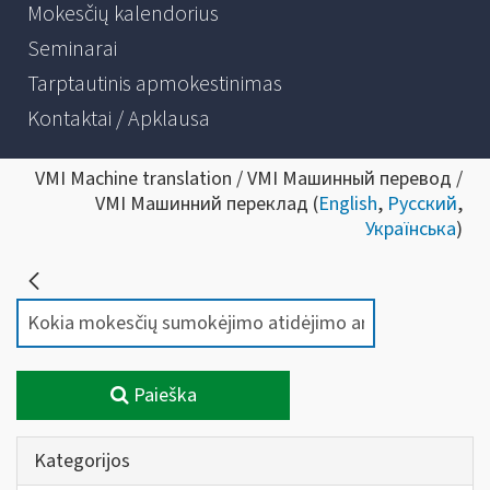
Mokesčių kalendorius
Seminarai
Tarptautinis apmokestinimas
Kontaktai / Apklausa
VMI Machine translation / VMI Машинный перевод /
VMI Машинний переклад (
English
,
Русский
,
Українська
)
Paieška
Kategorijos