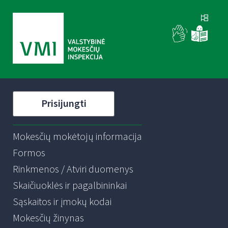
Prisijungti
Mokesčių mokėtojų informacija
Formos
Rinkmenos / Atviri duomenys
Skaičiuoklės ir pagalbininkai
Sąskaitos ir įmokų kodai
Mokesčių žinynas