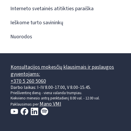
Interneto svetainės atitikties paraiška
Ieškome turto savininkų
Nuorodos
Konsultacijos mokesčių klausimais ir paslaugos
gyventojams:
+370 5 260 5060
Darbo laikas: I-IV 8.00-17.00, V 8.00-15.45.
Prieššventinę dieną - viena valanda trumpiau.
Kiekvieno mėnesio antrą penktadienį 8.00 val. - 12.00 val.
Mano VMI
Paklausimas per