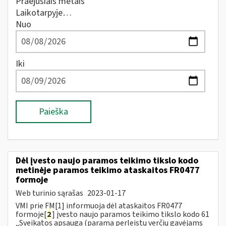
Praėjusiais metais
Laikotarpyje…
Nuo
Iki
Paieška
Dėl įvesto naujo paramos teikimo tikslo kodo
metinėje paramos teikimo ataskaitos FR0477
formoje
Web turinio sąrašas
2023-01-17
VMI prie FM[1] informuoja dėl ataskaitos FR0477
formoje[
2
] įvesto naujo paramos teikimo tikslo kodo 61
„Sveikatos apsauga (parama perleistų verčių gavėjams