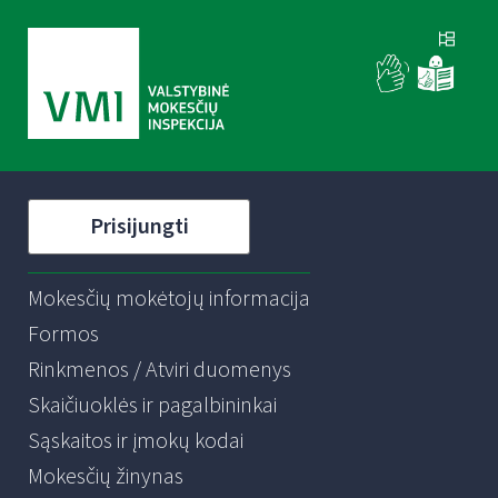
Prisijungti
Mokesčių mokėtojų informacija
Formos
Rinkmenos / Atviri duomenys
Skaičiuoklės ir pagalbininkai
Sąskaitos ir įmokų kodai
Mokesčių žinynas