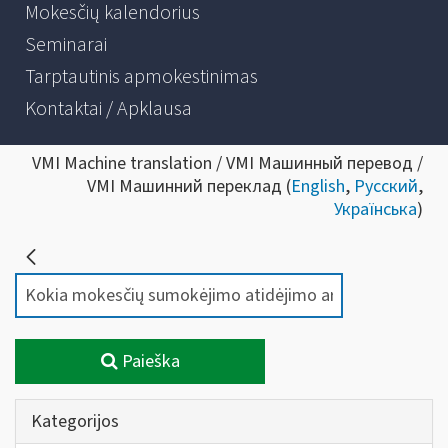
Mokesčių kalendorius
Seminarai
Tarptautinis apmokestinimas
Kontaktai / Apklausa
VMI Machine translation / VMI Машинный перевод /
VMI Машинний переклад (
English
,
Русский
,
Українська
)
Paieška
Kategorijos