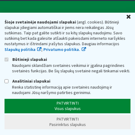
Valstybinė mokesčių inspekcija prie Lietuvos
U
Respublikos finansų ministerijos
Šioje svetainėje naudojami slapukai
(angl. cookies). Būtinieji
slapukai įdiegiami automatiškai ir jiems nėra reikalingas Jūsų
Biudžetinė įstaiga. Juridinio asmens kodas — 188659752,
sutikimas. Taip pat galite sutikti ir su kitų slapukų naudojimu. Savo
adresas: Vasario 16-osios g. 14, 01107 Vilnius, Lietuva, el.paštas:
sutikimą bet kada galėsite atšaukti pakeisdami interneto naršyklės
vmi@vmi.lt
, E. pristatymo dėžutės adresas 188659752
nustatymus ir ištrindami įrašytus slapukus. Daugiau informacijos
Duomenys apie Valstybinę mokesčių inspekciją prie Lietuvos
Slapukų politika
;
Privatumo politika.
Respublikos finansų ministerijos kaupiami ir saugomi Juridinių
asmenų registre
Būtinieji slapukai
Naudojami sklandžiam svetainės veikimui ir įgalina pagrindines
svetainės funkcijas. Be šių slapukų svetainė negali tinkamai veikti.
Analitiniai slapukai
Renka statistinę informaciją apie svetainės naudojimą ir
naudojami Jūsų naršymo patirties gerinimui.
PATVIRTINTI
Visus slapukus
PATVIRTINTI
Pasirinktus slapukus