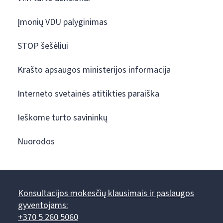
Įmonių VDU palyginimas
STOP šešėliui
Krašto apsaugos ministerijos informacija
Interneto svetainės atitikties paraiška
Ieškome turto savininkų
Nuorodos
Konsultacijos mokesčių klausimais ir paslaugos
gyventojams:
+370 5 260 5060