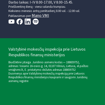
Darbo laikas: I-IV 8.00-17.00, V 8.00-15.45.
Prieššventinę dieną - viena valanda trumpiau.
Kiekvieno mėnesio antrą penktadienį 8.00 val. - 12.00 val.
Mano VMI
Paklausimas per
Valstybinė mokesčių inspekcija prie Lietuvos
Respublikos finansų ministerijos
Biudžetinė įstaiga. Juridinio asmens kodas — 188659752,
adresas: Vasario 16-osios g. 14, 01107 Vilnius, Lietuva, el.paštas:
vmi@vmi.lt
, E. pristatymo dėžutės adresas 188659752
Duomenys apie Valstybinę mokesčių inspekciją prie Lietuvos
Respublikos finansų ministerijos kaupiami ir saugomi Juridinių
asmenų registre