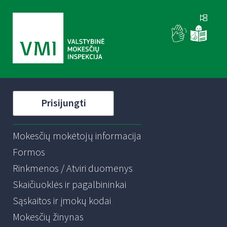
Prisijungti
Mokesčių mokėtojų informacija
Formos
Rinkmenos / Atviri duomenys
Skaičiuoklės ir pagalbininkai
Sąskaitos ir įmokų kodai
Mokesčių žinynas