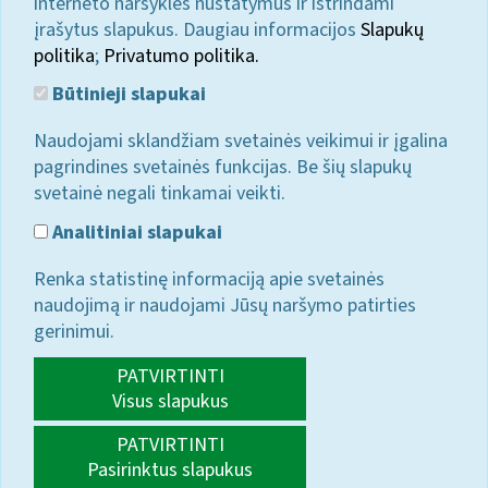
interneto naršyklės nustatymus ir ištrindami
įrašytus slapukus. Daugiau informacijos
Slapukų
politika
;
Privatumo politika.
Būtinieji slapukai
Naudojami sklandžiam svetainės veikimui ir įgalina
pagrindines svetainės funkcijas. Be šių slapukų
svetainė negali tinkamai veikti.
Analitiniai slapukai
Renka statistinę informaciją apie svetainės
naudojimą ir naudojami Jūsų naršymo patirties
gerinimui.
PATVIRTINTI
Visus slapukus
PATVIRTINTI
Pasirinktus slapukus