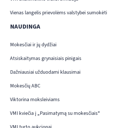
Vienas langelis prievolėms valstybei sumokėti
NAUDINGA
Mokesčiai ir jų dydžiai
Atsiskaitymas grynaisiais pinigais
Dažniausiai užduodami klausimai
Mokesčių ABC
Viktorina moksleiviams
VMI kviečia į „Pasimatymą su mokesčiais“
VMI turto aukcionai