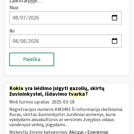
Laikotarpyje…
Nuo
Iki
Paieška
Kokia
yra leidimo įsigyti gazolių, skirtų
žuvininkystei, išdavimo
tvarka
?
Web turinio sąrašas
2025-03-18
Registracijos numeris KM3491 Ši informacija skelbiama:
Kuras, skirtas žuvininkystei Juridiniai asmenys, kurie
vykdydami akvakultūros ar verslinės žvejybos vidaus
vandenyse veiklą, įsigydami...
Mokesčių žinyno kategorijos:
Akcizai » Energiniai