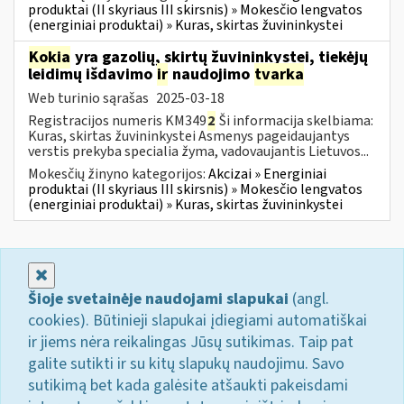
produktai (II skyriaus III skirsnis) » Mokesčio lengvatos
(energiniai produktai) » Kuras, skirtas žuvininkystei
Kokia
yra gazolių, skirtų žuvininkystei, tiekėjų
leidimų išdavimo
ir
naudojimo
tvarka
Web turinio sąrašas
2025-03-18
Registracijos numeris KM349
2
Ši informacija skelbiama:
Kuras, skirtas žuvininkystei Asmenys pageidaujantys
verstis prekyba specialia žyma, vadovaujantis Lietuvos...
Mokesčių žinyno kategorijos:
Akcizai » Energiniai
produktai (II skyriaus III skirsnis) » Mokesčio lengvatos
(energiniai produktai) » Kuras, skirtas žuvininkystei
Uždaryti
Šioje svetainėje naudojami slapukai
(angl.
cookies). Būtinieji slapukai įdiegiami automatiškai
ir jiems nėra reikalingas Jūsų sutikimas. Taip pat
galite sutikti ir su kitų slapukų naudojimu. Savo
sutikimą bet kada galėsite atšaukti pakeisdami