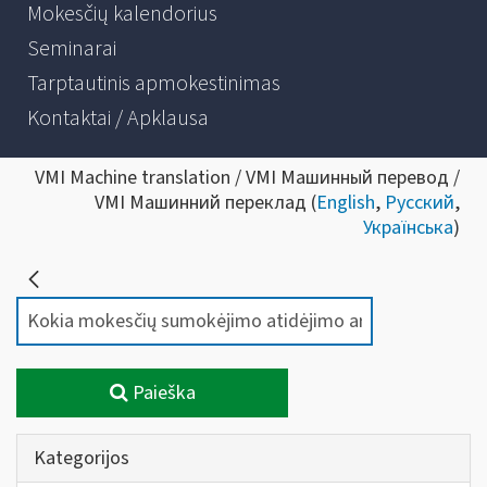
Mokesčių kalendorius
Seminarai
Tarptautinis apmokestinimas
Kontaktai / Apklausa
VMI Machine translation / VMI Машинный перевод /
VMI Машинний переклад (
English
,
Русский
,
Українська
)
Paieška
Kategorijos