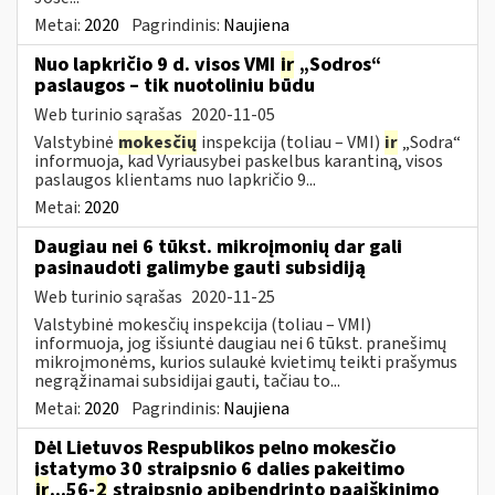
Metai:
2020
Pagrindinis:
Naujiena
Nuo lapkričio 9 d. visos VMI
ir
„Sodros“
paslaugos – tik nuotoliniu būdu
Web turinio sąrašas
2020-11-05
Valstybinė
mokesčių
inspekcija (toliau – VMI)
ir
„Sodra“
informuoja, kad Vyriausybei paskelbus karantiną, visos
paslaugos klientams nuo lapkričio 9...
Metai:
2020
Daugiau nei 6 tūkst. mikroįmonių dar gali
pasinaudoti galimybe gauti subsidiją
Web turinio sąrašas
2020-11-25
Valstybinė mokesčių inspekcija (toliau – VMI)
informuoja, jog išsiuntė daugiau nei 6 tūkst. pranešimų
mikroįmonėms, kurios sulaukė kvietimų teikti prašymus
negrąžinamai subsidijai gauti, tačiau to...
Metai:
2020
Pagrindinis:
Naujiena
Dėl Lietuvos Respublikos pelno mokesčio
įstatymo 30 straipsnio 6 dalies pakeitimo
ir
...56-
2
straipsnio apibendrinto paaiškinimo