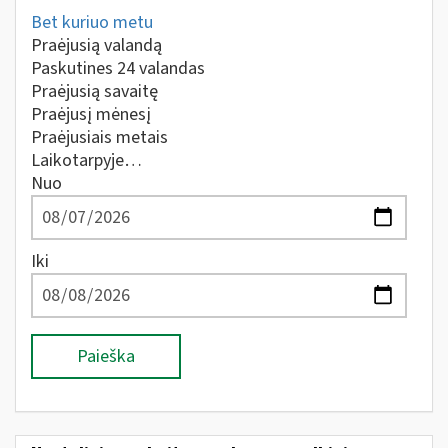
Bet kuriuo metu
Praėjusią valandą
Paskutines 24 valandas
Praėjusią savaitę
Praėjusį mėnesį
Praėjusiais metais
Laikotarpyje…
Nuo
Iki
Paieška