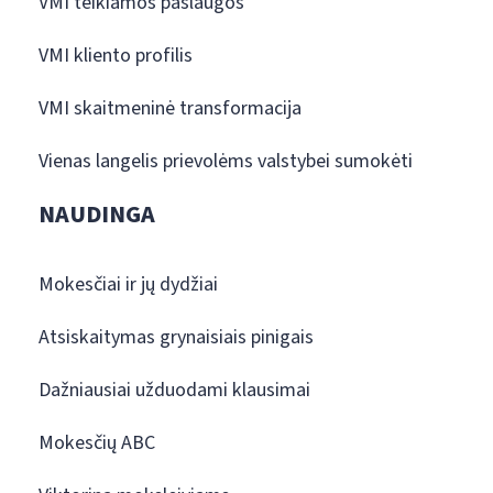
VMI teikiamos paslaugos
VMI kliento profilis
VMI skaitmeninė transformacija
Vienas langelis prievolėms valstybei sumokėti
NAUDINGA
Mokesčiai ir jų dydžiai
Atsiskaitymas grynaisiais pinigais
Dažniausiai užduodami klausimai
Mokesčių ABC