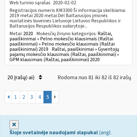
Web turinio sąrašas
2020-02-02
Registracijos numeris KM3300 Ši informacija skelbiama:
2019 metai 2020 metai Dėl Baltarusijos įmonės
nuolatinės buveinės Lietuvoje Lietuvos Respublikos ir
Baltarusijos Respublikos sudarytoje...
Metai:
2020
Mokesčių žinyno kategorijos:
Raštai,
paaiškinimai » Pelno mokesčio klausimais (Raštai
paaiškinimai) » Pelno mokesčio klausimais (Raštai
paaiškinimai) 2019
Raštai, paaiškinimai » Gyventojų
pajamų mokesčio klausimais (Raštai, paaiškinimai) »
GPM klausimais (Raštai, paaiškinimai) 2020
20 Įrašų(-ai)
Rodoma nuo 81 iki 82 iš 82 irašų.
1
2
3
4
5
Uždaryti
Šioje svetainėje naudojami slapukai
(angl.