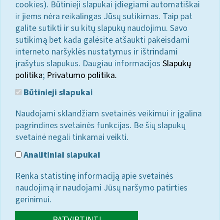
cookies). Būtinieji slapukai įdiegiami automatiškai
ir jiems nėra reikalingas Jūsų sutikimas. Taip pat
galite sutikti ir su kitų slapukų naudojimu. Savo
sutikimą bet kada galėsite atšaukti pakeisdami
interneto naršyklės nustatymus ir ištrindami
įrašytus slapukus. Daugiau informacijos
Slapukų
politika
;
Privatumo politika.
Būtinieji slapukai
Naudojami sklandžiam svetainės veikimui ir įgalina
pagrindines svetainės funkcijas. Be šių slapukų
svetainė negali tinkamai veikti.
Analitiniai slapukai
Renka statistinę informaciją apie svetainės
naudojimą ir naudojami Jūsų naršymo patirties
gerinimui.
PATVIRTINTI