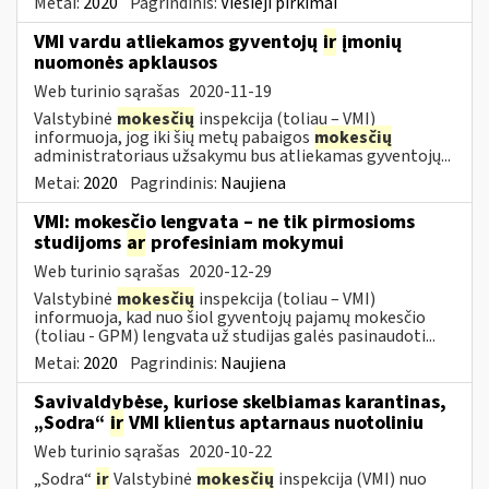
Metai:
2020
Pagrindinis:
Viešieji pirkimai
VMI vardu atliekamos gyventojų
ir
įmonių
nuomonės apklausos
Web turinio sąrašas
2020-11-19
Valstybinė
mokesčių
inspekcija (toliau – VMI)
informuoja, jog iki šių metų pabaigos
mokesčių
administratoriaus užsakymu bus atliekamas gyventojų...
Metai:
2020
Pagrindinis:
Naujiena
VMI: mokesčio lengvata – ne tik pirmosioms
studijoms
ar
profesiniam mokymui
Web turinio sąrašas
2020-12-29
Valstybinė
mokesčių
inspekcija (toliau – VMI)
informuoja, kad nuo šiol gyventojų pajamų mokesčio
(toliau - GPM) lengvata už studijas galės pasinaudoti...
Metai:
2020
Pagrindinis:
Naujiena
Savivaldybėse, kuriose skelbiamas karantinas,
„Sodra“
ir
VMI klientus aptarnaus nuotoliniu
Web turinio sąrašas
2020-10-22
„Sodra“
ir
Valstybinė
mokesčių
inspekcija (VMI) nuo