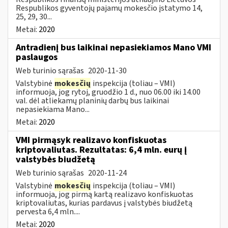
Respublikos gyventojų pajamų mokesčio įstatymo 14,
25, 29, 30...
Metai:
2020
Antradienį bus laikinai nepasiekiamos Mano VMI
paslaugos
Web turinio sąrašas
2020-11-30
Valstybinė
mokesčių
inspekcija (toliau – VMI)
informuoja, jog rytoj, gruodžio 1 d., nuo 06.00 iki 14.00
val. dėl atliekamų planinių darbų bus laikinai
nepasiekiama Mano...
Metai:
2020
VMI pirmąsyk realizavo konfiskuotas
kriptovaliutas. Rezultatas: 6,4 mln. eurų į
valstybės biudžetą
Web turinio sąrašas
2020-11-24
Valstybinė
mokesčių
inspekcija (toliau – VMI)
informuoja, jog pirmą kartą realizavo konfiskuotas
kriptovaliutas, kurias pardavus į valstybės biudžetą
pervesta 6,4 mln....
Metai:
2020