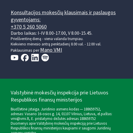
Konsultacijos mokesčių klausimais ir paslaugos
gyventojams:
+370 5 260 5060
Darbo laikas: I-IV 8.00-17.00, V 8.00-15.45.
Prieššventinę dieną - viena valanda trumpiau.
Kiekvieno mėnesio antrą penktadienį 8.00 val. - 12.00 val.
Mano VMI
Paklausimas per
Valstybinė mokesčių inspekcija prie Lietuvos
Respublikos finansų ministerijos
Biudžetinė įstaiga. Juridinio asmens kodas — 188659752,
adresas: Vasario 16-osios g. 14, 01107 Vilnius, Lietuva, el.paštas:
vmi@vmi.lt
, E. pristatymo dėžutės adresas 188659752
Duomenys apie Valstybinę mokesčių inspekciją prie Lietuvos
Respublikos finansų ministerijos kaupiami ir saugomi Juridinių