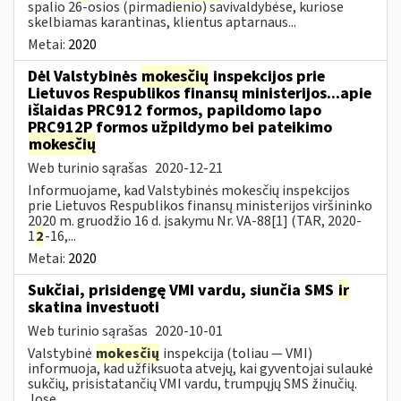
spalio 26-osios (pirmadienio) savivaldybėse, kuriose
skelbiamas karantinas, klientus aptarnaus...
Metai:
2020
Dėl Valstybinės
mokesčių
inspekcijos prie
Lietuvos Respublikos finansų ministerijos...apie
išlaidas PRC912 formos, papildomo lapo
PRC912P formos užpildymo bei pateikimo
mokesčių
Web turinio sąrašas
2020-12-21
Informuojame, kad Valstybinės mokesčių inspekcijos
prie Lietuvos Respublikos finansų ministerijos viršininko
2020 m. gruodžio 16 d. įsakymu Nr. VA-88[1] (TAR, 2020-
1
2
-16,...
Metai:
2020
Sukčiai, prisidengę VMI vardu, siunčia SMS
ir
skatina investuoti
Web turinio sąrašas
2020-10-01
Valstybinė
mokesčių
inspekcija (toliau — VMI)
informuoja, kad užfiksuota atvejų, kai gyventojai sulaukė
sukčių, prisistatančių VMI vardu, trumpųjų SMS žinučių.
Jose...