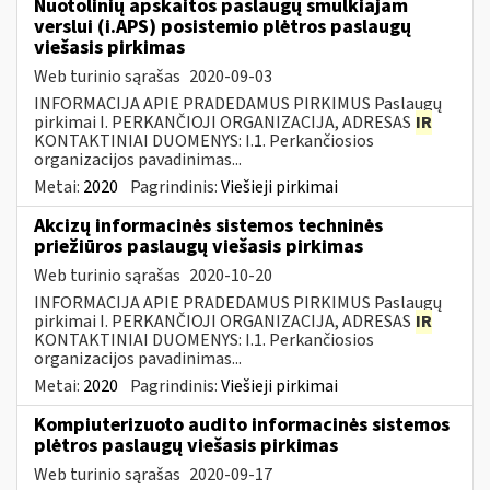
Nuotolinių apskaitos paslaugų smulkiajam
verslui (i.APS) posistemio plėtros paslaugų
viešasis pirkimas
Web turinio sąrašas
2020-09-03
INFORMACIJA APIE PRADEDAMUS PIRKIMUS Paslaugų
pirkimai I. PERKANČIOJI ORGANIZACIJA, ADRESAS
IR
KONTAKTINIAI DUOMENYS: I.1. Perkančiosios
organizacijos pavadinimas...
Metai:
2020
Pagrindinis:
Viešieji pirkimai
Akcizų informacinės sistemos techninės
priežiūros paslaugų viešasis pirkimas
Web turinio sąrašas
2020-10-20
INFORMACIJA APIE PRADEDAMUS PIRKIMUS Paslaugų
pirkimai I. PERKANČIOJI ORGANIZACIJA, ADRESAS
IR
KONTAKTINIAI DUOMENYS: I.1. Perkančiosios
organizacijos pavadinimas...
Metai:
2020
Pagrindinis:
Viešieji pirkimai
Kompiuterizuoto audito informacinės sistemos
plėtros paslaugų viešasis pirkimas
Web turinio sąrašas
2020-09-17