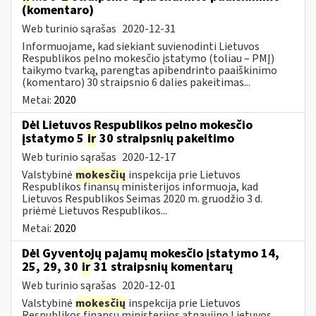
(komentaro)
Web turinio sąrašas
2020-12-31
Informuojame, kad siekiant suvienodinti Lietuvos
Respublikos pelno mokesčio įstatymo (toliau – PMĮ)
taikymo tvarką, parengtas apibendrinto paaiškinimo
(komentaro) 30 straipsnio 6 dalies pakeitimas...
Metai:
2020
Dėl Lietuvos Respublikos pelno mokesčio
įstatymo 5
ir
30 straipsnių pakeitimo
Web turinio sąrašas
2020-12-17
Valstybinė
mokesčių
inspekcija prie Lietuvos
Respublikos finansų ministerijos informuoja, kad
Lietuvos Respublikos Seimas 2020 m. gruodžio 3 d.
priėmė Lietuvos Respublikos...
Metai:
2020
Dėl Gyventojų pajamų mokesčio įstatymo 14,
25, 29, 30
ir
31 straipsnių komentarų
Web turinio sąrašas
2020-12-01
Valstybinė
mokesčių
inspekcija prie Lietuvos
Respublikos finansų ministerijos atnaujino Lietuvos