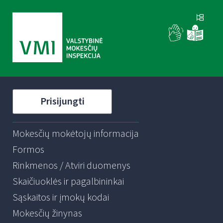
Prisijungti
Mokesčių mokėtojų informacija
Formos
Rinkmenos / Atviri duomenys
Skaičiuoklės ir pagalbininkai
Sąskaitos ir įmokų kodai
Mokesčių žinynas