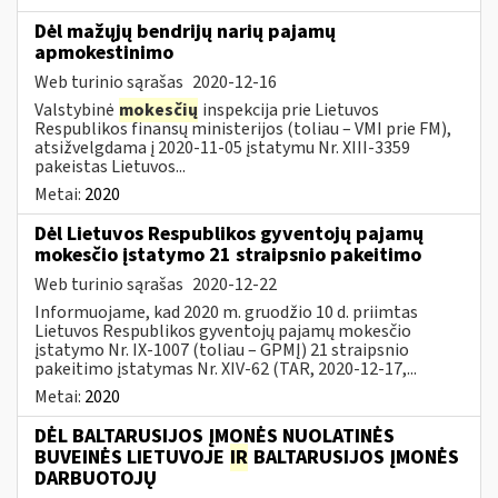
Dėl mažųjų bendrijų narių pajamų
apmokestinimo
Web turinio sąrašas
2020-12-16
Valstybinė
mokesčių
inspekcija prie Lietuvos
Respublikos finansų ministerijos (toliau – VMI prie FM),
atsižvelgdama į 2020-11-05 įstatymu Nr. XIII-3359
pakeistas Lietuvos...
Metai:
2020
Dėl Lietuvos Respublikos gyventojų pajamų
mokesčio įstatymo 21 straipsnio pakeitimo
Web turinio sąrašas
2020-12-22
Informuojame, kad 2020 m. gruodžio 10 d. priimtas
Lietuvos Respublikos gyventojų pajamų mokesčio
įstatymo Nr. IX-1007 (toliau – GPMĮ) 21 straipsnio
pakeitimo įstatymas Nr. XIV-62 (TAR, 2020-12-17,...
Metai:
2020
DĖL BALTARUSIJOS ĮMONĖS NUOLATINĖS
BUVEINĖS LIETUVOJE
IR
BALTARUSIJOS ĮMONĖS
DARBUOTOJŲ