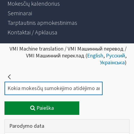
Mokesčių kalendorius
Seminarai
Tarptautinis apmokestinimas
Kontaktai / Apklausa
VMI Machine translation / VMI Машинный перевод /
VMI Машинний переклад (
English
,
Русский
,
Українська
)
Paieška
Parodymo data