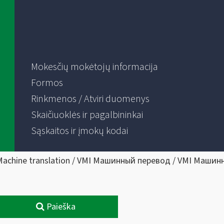
Mokesčių mokėtojų informacija
Formos
Rinkmenos / Atviri duomenys
Skaičiuoklės ir pagalbininkai
Sąskaitos ir įmokų kodai
Machine translation / VMI Машинный перевод / VMI Машин
Paieška