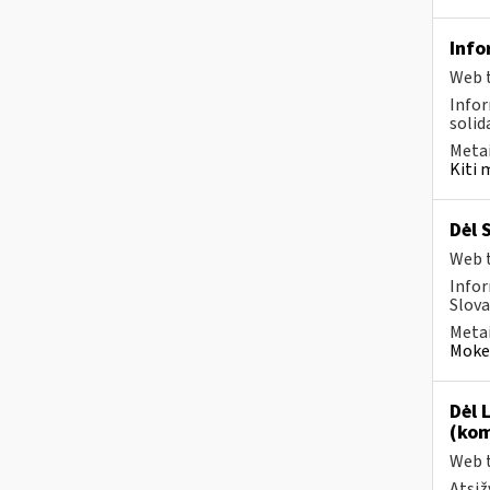
Info
Web t
Infor
solid
Metai
Kiti 
Dėl 
Web t
Infor
Slova
Metai
Mokes
Dėl 
(kom
Web t
Atsiž