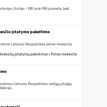
terijos (toliau – VMI prie FM) praneša, kad
kesčio įstatymo pakeitimo
 priėmė Lietuvos Respublikos pelno mokesčio
Mokesčių įstatymų pakeitimai » Pelno mokesčio
timo
priėmus Lietuvos Respublikos viešųjų įstaigų
akcija...