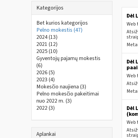
Kategorijos
Dėl 
Bet kurios kategorijos
Web t
Pelno mokestis
(47)
Atsiž
2024
(13)
strai
2021
(12)
Metai
2025
(10)
Gyventojų pajamų mokestis
Dėl 
(6)
paai
2026
(5)
Web t
2023
(4)
Atsiž
Mokesčio naujiena
(3)
Metai
Pelno mokesčio pakeitimai
nuo 2022 m.
(3)
2022
(3)
Dėl 
(kom
Web t
Atsiž
Aplankai
strai