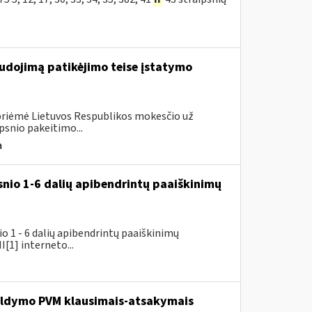
udojimą patikėjimo teise įstatymo
 priėmė Lietuvos Respublikos mokesčio už
psnio pakeitimo...
a
snio 1-6 dalių apibendrintų paaiškinimų
 1 - 6 dalių apibendrintų paaiškinimų
[1] interneto...
pildymo PVM klausimais-atsakymais