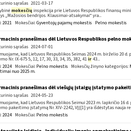
urinio sąrašas
2021-03-17
ybinė
mokesčių
inspekcija prie Lietuvos Respublikos finansų minis
nys „Mažosios bendrijos. Klausimai-atsakymai“ yra...
:
2021
Mokesčiai:
Gyventojų pajamų mokestis
Pelno mokestis
rmacinis pranešimas dėl Lietuvos Respublikos pelno mo
urinio sąrašas
2024-07-01
muojame, kad Lietuvos Respublikos Seimas 2024 m. birželio 20 d.
mo Nr. IX-675 5, 12, 17, 30, 33, 34, 35, 382, 41
ir
43...
:
2024
Mokesčiai:
Pelno mokestis
Mokesčių žinyno kategorijos:
timai nuo 2025 m.
rmacinis pranešimas dėl viešųjų įstaigų įstatymo pakei
urinio sąrašas
2024-05-23
muojame, kad Lietuvos Respublikos Seimui 2023 m. lapkričio 16 d. 
ymo pakeitimo įstatymą Nr. XIV-2242, VĮĮ[1] yra išdėstytas nauja red
:
2024
Mokesčiai:
Pelno mokestis