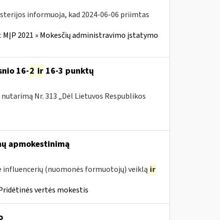
isterijos informuoja, kad 2024-06-06 priimtas
:
MĮP 2021 » Mokesčių administravimo įstatymo
snio 16-
2
ir
16-3 punktų
nutarimą Nr. 313 „Dėl Lietuvos Respublikos
mų apmokestinimą
 influencerių (nuomonės formuotojų) veiklą
ir
Pridėtinės vertės mokestis
o