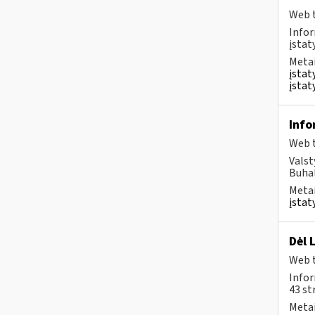
Web t
Infor
įstat
Metai
įstat
įstat
Info
Web t
Valst
Buhal
Metai
įstat
Dėl 
Web t
Infor
43 st
Metai