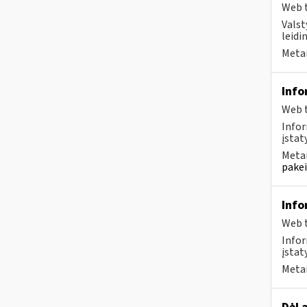
Web t
Valst
leidi
Metai
Info
Web t
Infor
įstaty
Metai
pakei
Info
Web t
Infor
įstat
Metai