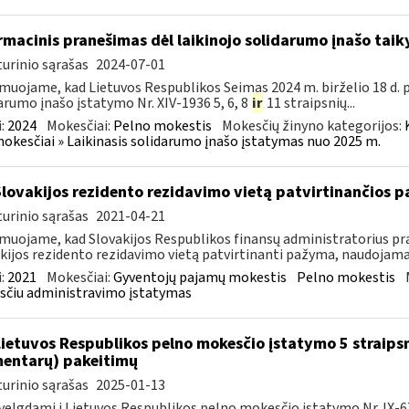
rmacinis pranešimas dėl laikinojo solidarumo įnašo ta
urinio sąrašas
2024-07-01
muojame, kad Lietuvos Respublikos Seimas 2024 m. birželio 18 d. 
arumo įnašo įstatymo Nr. XIV-1936 5, 6, 8
ir
11 straipsnių...
:
2024
Mokesčiai:
Pelno mokestis
Mokesčių žinyno kategorijos:
mokesčiai » Laikinasis solidarumo įnašo įstatymas nuo 2025 m.
Slovakijos rezidento rezidavimo vietą patvirtinančios
urinio sąrašas
2021-04-21
muojame, kad Slovakijos Respublikos finansų administratorius pra
kijos rezidento rezidavimo vietą patvirtinanti pažyma, naudojama t
:
2021
Mokesčiai:
Gyventojų pajamų mokestis
Pelno mokestis
čiu administravimo įstatymas
Lietuvos Respublikos pelno mokesčio įstatymo 5 straips
entarų) pakeitimų
urinio sąrašas
2025-01-13
velgdami į Lietuvos Respublikos pelno mokesčio įstatymo Nr. IX-675 