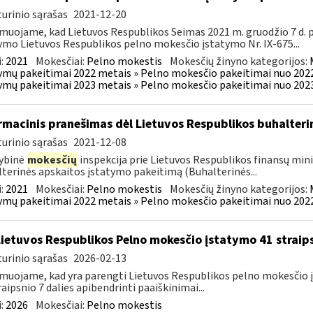
urinio sąrašas
2021-12-20
muojame, kad Lietuvos Respublikos Seimas 2021 m. gruodžio 7 d.
ymo Lietuvos Respublikos pelno mokesčio įstatymo Nr. IX-675...
:
2021
Mokesčiai:
Pelno mokestis
Mokesčių žinyno kategorijos:
ymų pakeitimai 2022 metais » Pelno mokesčio pakeitimai nuo 202
ymų pakeitimai 2023 metais » Pelno mokesčio pakeitimai nuo 202
rmacinis pranešimas dėl Lietuvos Respublikos buhalter
urinio sąrašas
2021-12-08
ybinė
mokesčių
inspekcija prie Lietuvos Respublikos finansų min
terinės apskaitos įstatymo pakeitimą (Buhalterinės...
:
2021
Mokesčiai:
Pelno mokestis
Mokesčių žinyno kategorijos:
ymų pakeitimai 2022 metais » Pelno mokesčio pakeitimai nuo 202
Lietuvos Respublikos Pelno mokesčio įstatymo 41 straips
urinio sąrašas
2026-02-13
muojame, kad yra parengti Lietuvos Respublikos pelno mokesčio įs
raipsnio 7 dalies apibendrinti paaiškinimai...
:
2026
Mokesčiai:
Pelno mokestis