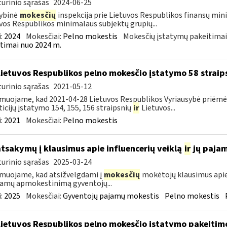
urinio sąrašas
2024-06-25
ybinė
mokesčių
inspekcija prie Lietuvos Respublikos finansų min
vos Respublikos minimalaus subjektų grupių...
:
2024
Mokesčiai:
Pelno mokestis
Mokesčių įstatymų pakeitimai
timai nuo 2024 m.
Lietuvos Respublikos pelno mokesčio įstatymo 58 straip
urinio sąrašas
2021-05-12
muojame, kad 2021-04-28 Lietuvos Respublikos Vyriausybė priėmė 
ticijų įstatymo 154, 155, 156 straipsnių
ir
Lietuvos...
:
2021
Mokesčiai:
Pelno mokestis
atsakymų į klausimus apie influencerių veiklą
ir
jų paja
urinio sąrašas
2025-03-24
muojame, kad atsižvelgdami į
mokesčių
mokėtojų klausimus apie
jamų apmokestinimą gyventojų...
:
2025
Mokesčiai:
Gyventojų pajamų mokestis
Pelno mokestis
Lietuvos Respublikos pelno mokesčio įstatymo pakeitim