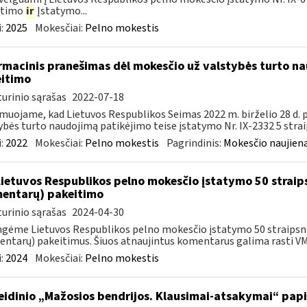
itimo
ir
Įstatymo...
:
2025
Mokesčiai:
Pelno mokestis
rmacinis pranešimas dėl mokesčio už valstybės turto na
itimo
urinio sąrašas
2022-07-18
muojame, kad Lietuvos Respublikos Seimas 2022 m. birželio 28 d.
ybės turto naudojimą patikėjimo teise įstatymo Nr. IX-2332 5 strai
:
2022
Mokesčiai:
Pelno mokestis
Pagrindinis:
Mokesčio naujien
Lietuvos Respublikos pelno mokesčio įstatymo 50 straip
entarų) pakeitimo
urinio sąrašas
2024-04-30
gėme Lietuvos Respublikos pelno mokesčio įstatymo 50 straipsnio
ntarų) pakeitimus. Šiuos atnaujintus komentarus galima rasti VMI
:
2024
Mokesčiai:
Pelno mokestis
leidinio „Mažosios bendrijos. Klausimai-atsakymai“ pa