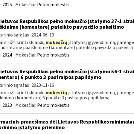
:
2025
Mokesčiai:
Pelno mokestis
Lietuvos Respublikos pelno mokesčio įstatymo 37-1 stra
škinime (komentare) pateikto pavyzdžio pakeitimo
urinio sąrašas
2024-06-19
ami užtikrinti sklandų
mokesčių
įstatymų įgyvendinimą, parengėm
ndrintame paaiškinime (komentare) pateikto pavyzdžio pakeitimą
:
2024
Mokesčiai:
Pelno mokestis
Lietuvos Respublikos pelno mokesčio įstatymo 56-1 stra
entaro) 6 punkto 3 pastraipos papildymo
urinio sąrašas
2023-11-16
ami užtikrinti sklandų
mokesčių
įstatymų įgyvendinimą, parengėm
kinimo (komentaro) 6 punkto 3 pastraipos papildymą...
:
2023
Mokesčiai:
Pelno mokestis
rmacinis pranešimas dėl Lietuvos Respublikos minimala
krinimo įstatymo priėmimo