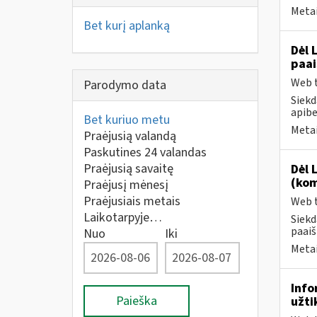
Metai
Bet kurį aplanką
Dėl 
paai
Web t
Parodymo data
Siekd
apibe
Bet kuriuo metu
Metai
Praėjusią valandą
Paskutines 24 valandas
Praėjusią savaitę
Dėl 
(kom
Praėjusį mėnesį
Praėjusiais metais
Web t
Laikotarpyje…
Siekd
paaiš
Nuo
Iki
Metai
Info
Paieška
užti