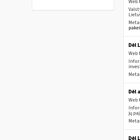
Web t
Valst
Lietu
Metai
pakei
Dėl 
Web t
Infor
inves
Metai
Dėl 
Web t
Infor
jų pa
Metai
Dėl 