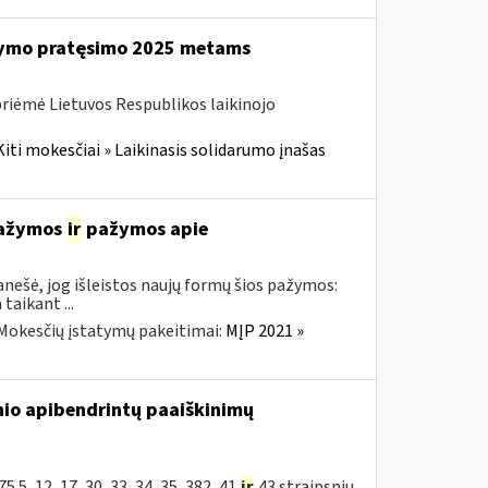
ikymo pratęsimo 2025 metams
priėmė Lietuvos Respublikos laikinojo
Kiti mokesčiai » Laikinasis solidarumo įnašas
 pažymos
ir
pažymos apie
nešė, jog išleistos naujų formų šios pažymos:
aikant ...
Mokesčių įstatymų pakeitimai:
MĮP 2021 »
nio apibendrintų paaiškinimų
5, 12, 17, 30, 33, 34, 35, 382, 41
ir
43 straipsnių