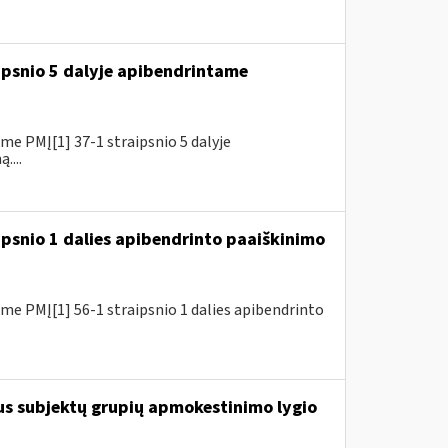
ipsnio 5 dalyje apibendrintame
e PMĮ[1] 37-1 straipsnio 5 dalyje
....
ipsnio 1 dalies apibendrinto paaiškinimo
e PMĮ[1] 56-1 straipsnio 1 dalies apibendrinto
us subjektų grupių apmokestinimo lygio