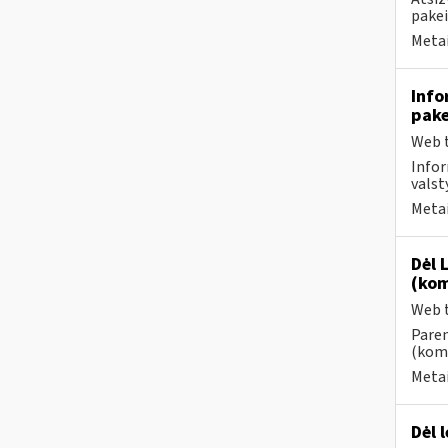
pake
Metai
Info
pake
Web t
Infor
valst
Metai
Dėl 
(kom
Web t
Paren
(kome
Metai
Dėl 