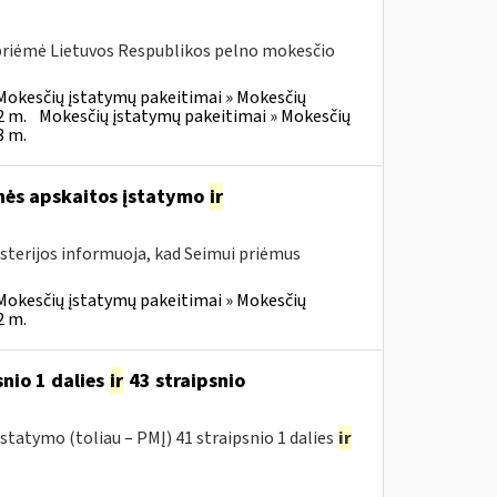
 priėmė Lietuvos Respublikos pelno mokesčio
Mokesčių įstatymų pakeitimai » Mokesčių
2 m.
Mokesčių įstatymų pakeitimai » Mokesčių
3 m.
inės apskaitos įstatymo
ir
isterijos informuoja, kad Seimui priėmus
Mokesčių įstatymų pakeitimai » Mokesčių
2 m.
nio 1 dalies
ir
43 straipsnio
tatymo (toliau – PMĮ) 41 straipsnio 1 dalies
ir