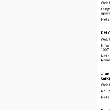
Web t
Lengv
apara
Metai
Dėl 
Web t
Infor
1007 
Metai
Mokes
., a
teik
Web t
Ne, l
Metai