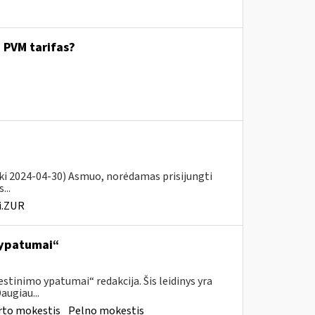
. PVM tarifas?
iki 2024-04-30) Asmuo, norėdamas prisijungti
...
i.ZUR
 ypatumai“
tinimo ypatumai“ redakcija. Šis leidinys yra
augiau...
rto mokestis
Pelno mokestis