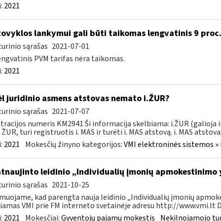
:
2021
ovyklos lankymui gali būti taikomas lengvatinis 9 proc
urinio sąrašas
2021-07-01
engvatinis PVM tarifas nėra taikomas.
:
2021
l juridinio asmens atstovas nemato i.ŽUR?
urinio sąrašas
2021-07-07
tracijos numeris KM2941 Ši informacija skelbiama: i.ŽUR (galioja 
. ŽUR, turi registruotis i. MAS ir turėti i. MAS atstovą. i. MAS atstovas
:
2021
Mokesčių žinyno kategorijos:
VMI elektroninės sistemos » 
atnaujinto leidinio „Individualių įmonių apmokestinimo
urinio sąrašas
2021-10-25
muojame, kad parengta nauja leidinio „Individualių įmonių apmokes
iamas VMI prie FM interneto svetainėje adresu http://www.vmi.lt D
:
2021
Mokesčiai:
Gyventojų pajamų mokestis
Nekilnojamojo tu