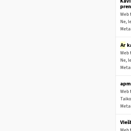
Kavi
pren
Web t
Ne, l
Metai
Ar
ka
Web t
Ne, l
Metai
apmo
Web t
Taiko
Metai
Vieš
Web t