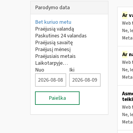
Parodymo data
Ar
va
Bet kuriuo metu
Web t
Praėjusią valandą
Ne, l
Paskutines 24 valandas
Metai
Praėjusią savaitę
Praėjusį mėnesį
Ar
na
Praėjusiais metais
Web t
Laikotarpyje…
Nuo
Iki
Ne, l
Metai
Asme
Paieška
teik
Web t
Ne, l
Metai