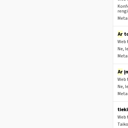
Konfe
rengi
Metai
Ar
to
Web t
Ne, l
Metai
Ar
įm
Web t
Ne, l
Metai
tiek
Web t
Taiko