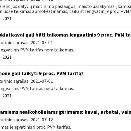
rencijos dalyvių maitinimo paslaugos, maisto užsakymas į kamba
niuose teikimas apmokestinamas, taikant lengvatinį 9 proc. PVM ta
:
2021
kiai kavai gali būti taikomas lengvatinis 9 proc. PVM ta
urinio sąrašas
2021-07-01
engvatinis PVM tarifas nėra taikomas.
:
2021
onė gali taikyti 9 proc. PVM tarifą?
urinio sąrašas
2021-07-01
engvatinis PVM tarifas nėra taikomas.
:
2021
iamiems nealkoholiniams gėrimams: kavai, arbatai, vai
urinio sąrašas
2021-07-12
mas lengvatinis 9 proc. PVM tarifas.