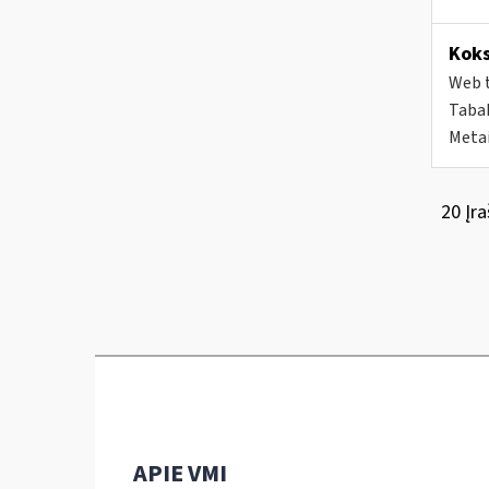
Koks
Web t
Tabak
Metai
20 Įra
APIE VMI