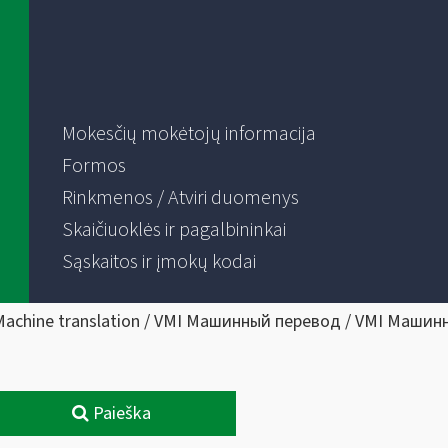
Mokesčių mokėtojų informacija
Formos
Rinkmenos / Atviri duomenys
Skaičiuoklės ir pagalbininkai
Sąskaitos ir įmokų kodai
Machine translation / VMI Машинный перевод / VMI Машин
Paieška