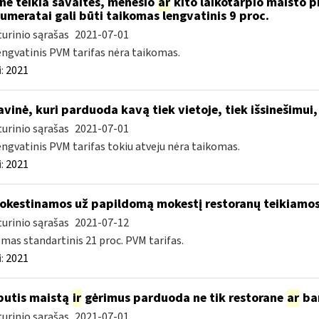
nė teikia savaitės, mėnesio
ar
kito laikotarpio maisto p
umeratai gali būti taikomas lengvatinis 9 proc.
urinio sąrašas
2021-07-01
engvatinis PVM tarifas nėra taikomas.
:
2021
vinė, kuri parduoda kavą tiek vietoje, tiek išsinešim
urinio sąrašas
2021-07-01
engvatinis PVM tarifas tokiu atveju nėra taikomas.
:
2021
kestinamos už papildomą mokestį restoranų teikiamos 
urinio sąrašas
2021-07-12
mas standartinis 21 proc. PVM tarifas.
:
2021
butis maistą
ir
gėrimus parduoda ne tik restorane
ar
bar
urinio sąrašas
2021-07-01