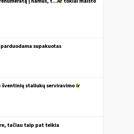
renumeratą į namus, t...
Ar
tokiai maisto
ui, parduodama supakuotas
šventinių staliukų serviravimo
ir
e, tačiau taip pat teikia