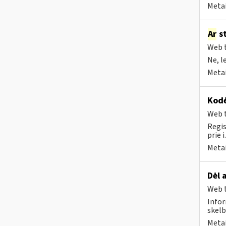
Metai
Ar
st
Web t
Ne, l
Metai
Kodė
Web t
Regis
prie i
Metai
Dėl 
Web t
Infor
skelb
Metai