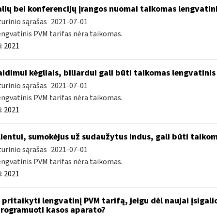
lių bei konferencijų įrangos nuomai taikomas lengvatini
urinio sąrašas
2021-07-01
engvatinis PVM tarifas nėra taikomas.
:
2021
idimui kėgliais, biliardui gali būti taikomas lengvatinis
urinio sąrašas
2021-07-01
engvatinis PVM tarifas nėra taikomas.
:
2021
ientui, sumokėjus už sudaužytus indus, gali būti taikom
urinio sąrašas
2021-07-01
engvatinis PVM tarifas nėra taikomas.
:
2021
 pritaikyti lengvatinį PVM tarifą, jeigu dėl naujai įsigal
rogramuoti kasos aparato?