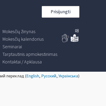
Prisijungti
Mokesčių žinynas
Mokesčių kalendorius
Seminarai
Tarptautinis apmokestinimas
Kontaktai / Apklausa
ний переклад (
English
,
Русский
,
Українська
)