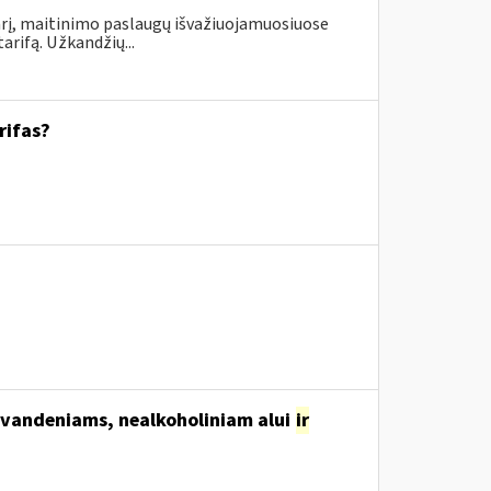
rį, maitinimo paslaugų išvažiuojamuosiuose
rifą. Užkandžių...
rifas?
svandeniams, nealkoholiniam alui
ir