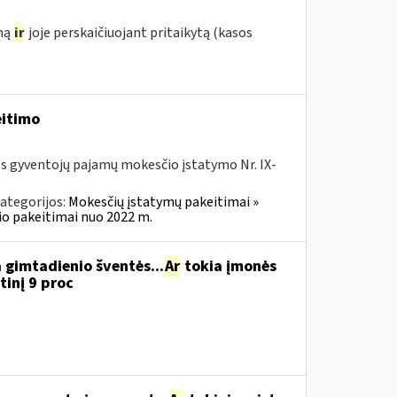
ymą
ir
joje perskaičiuojant pritaikytą (kasos
eitimo
os gyventojų pajamų mokesčio įstatymo Nr. IX-
ategorijos:
Mokesčių įstatymų pakeitimai »
o pakeitimai nuo 2022 m.
 gimtadienio šventės...
Ar
tokia įmonės
inį 9 proc