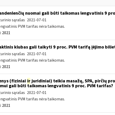
ndenlenčių nuomai gali būti taikomas lengvatinis 9 pro
urinio sąrašas
2021-07-01
engvatinis PVM tarifas nėra taikomas.
:
2021
ktinis klubas gali taikyti 9 proc. PVM tarifą įėjimo bilie
urinio sąrašas
2021-07-01
engvatinis PVM tarifas nėra taikomas.
:
2021
nys (fiziniai
ir
juridiniai) teikia masažų, SPA, pirčių pro
imui gali būti taikomas lengvatinis 9 proc. PVM tarifas?
urinio sąrašas
2021-07-01
engvatinis PVM tarifas nėra taikomas.
:
2021