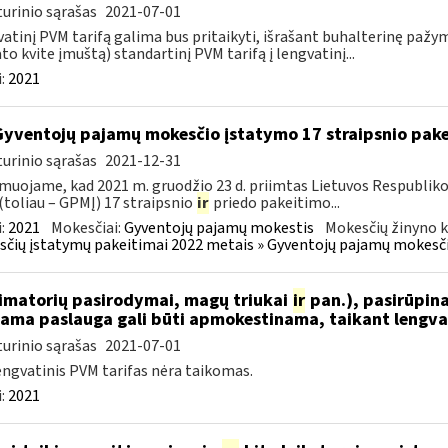
urinio sąrašas
2021-07-01
atinį PVM tarifą galima bus pritaikyti, išrašant buhalterinę paž
to kvite įmuštą) standartinį PVM tarifą į lengvatinį...
:
2021
Gyventojų pajamų mokesčio įstatymo 17 straipsnio pak
urinio sąrašas
2021-12-31
muojame, kad 2021 m. gruodžio 23 d. priimtas Lietuvos Respublik
(toliau – GPMĮ) 17 straipsnio
ir
priedo pakeitimo...
:
2021
Mokesčiai:
Gyventojų pajamų mokestis
Mokesčių žinyno k
čių įstatymų pakeitimai 2022 metais » Gyventojų pajamų mokesči
nimatorių pasirodymai, magų triukai
ir
pan.), pasirūpina
iama paslauga gali būti apmokestinama, taikant lengvat
urinio sąrašas
2021-07-01
engvatinis PVM tarifas nėra taikomas.
:
2021