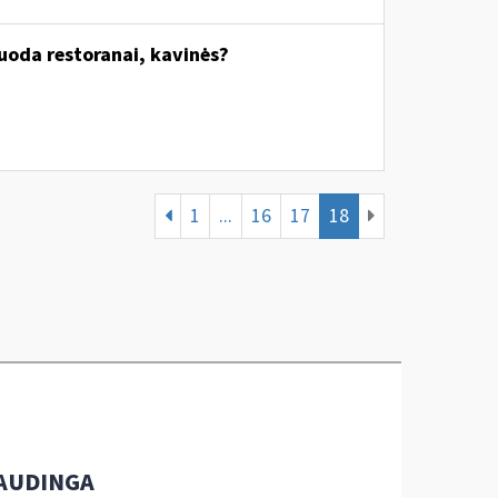
uoda restoranai, kavinės?
1
...
16
17
18
AUDINGA