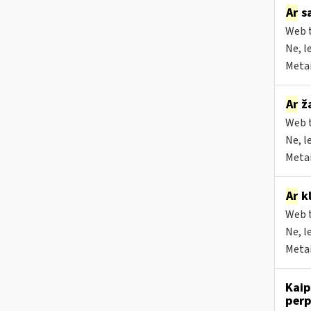
Ar
sa
Web t
Ne, l
Metai
Ar
ža
Web t
Ne, l
Metai
Ar
kl
Web t
Ne, l
Metai
Kaip
perp