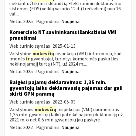
siekiant užtikrinti sklandžią Elektroninio deklaravimo
sistemos (EDS) veiklą vasario 12 d. (trečiadienį) nuo 16
val....
Metai:
2025
Pagrindinis:
Naujiena
Komercinio NT savininkams išankstiniai VMI
pranešimai
Web turinio sąrašas
2025-01-13
Valstybinė
mokesčių
inspekcija (VMI) informuoja, kad
įmonės
ir
gyventojai, turintys komercinės paskirties
nekilnojamąjį turtą (NT), už 2024 m....
Metai:
2025
Pagrindinis:
Naujiena
Baigėsi pajamų deklaravimas: 1,35 mln.
gyventojų laiku deklaravusių pajamas dar gali
skirti GPM paramą
Web turinio sąrašas
2022-05-03
Valstybinės
mokesčių
inspekcijos (VMI) duomenimis
1,35 mln. gyventojų laiku pateikė pajamų deklaraciją už
2021 m. o net 0,5 mln. gyventojų jau paskyrė...
Metai:
2022
Pagrindinis:
Naujiena