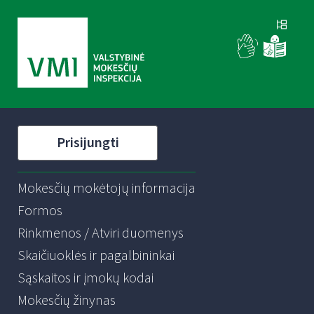
Prisijungti
Mokesčių mokėtojų informacija
Formos
Rinkmenos / Atviri duomenys
Skaičiuoklės ir pagalbininkai
Sąskaitos ir įmokų kodai
Mokesčių žinynas