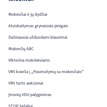
Mokesčiai ir jų dydžiai
Atsiskaitymas grynaisiais pinigais
Dažniausiai užduodami klausimai
Mokesčių ABC
Viktorina moksleiviams
VMI kviečia į „Pasimatymą su mokesčiais“
VMI turto aukcionai
Įmonių VDU palyginimas
STOP šešėliui