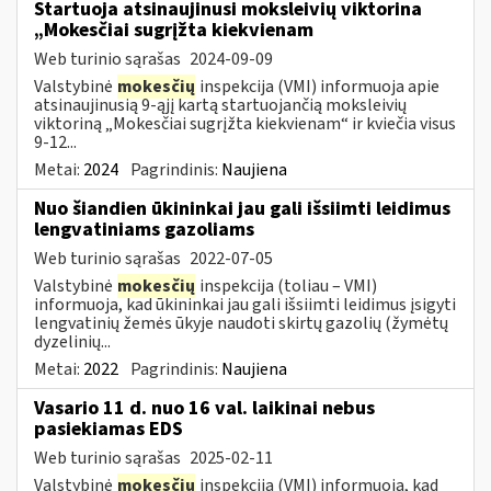
Startuoja atsinaujinusi moksleivių viktorina
„Mokesčiai sugrįžta kiekvienam
Web turinio sąrašas
2024-09-09
Valstybinė
mokesčių
inspekcija (VMI) informuoja apie
atsinaujinusią 9-ąjį kartą startuojančią moksleivių
viktoriną „Mokesčiai sugrįžta kiekvienam“ ir kviečia visus
9-12...
Metai:
2024
Pagrindinis:
Naujiena
Nuo šiandien ūkininkai jau gali išsiimti leidimus
lengvatiniams gazoliams
Web turinio sąrašas
2022-07-05
Valstybinė
mokesčių
inspekcija (toliau – VMI)
informuoja, kad ūkininkai jau gali išsiimti leidimus įsigyti
lengvatinių žemės ūkyje naudoti skirtų gazolių (žymėtų
dyzelinių...
Metai:
2022
Pagrindinis:
Naujiena
Vasario 11 d. nuo 16 val. laikinai nebus
pasiekiamas EDS
Web turinio sąrašas
2025-02-11
Valstybinė
mokesčių
inspekcija (VMI) informuoja, kad