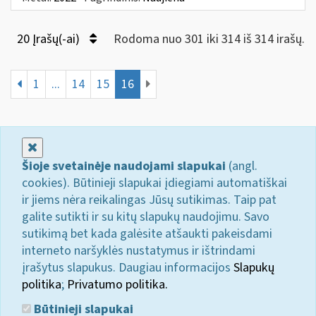
20 Įrašų(-ai)
Rodoma nuo 301 iki 314 iš 314 irašų.
1
...
14
15
16
Uždaryti
Šioje svetainėje naudojami slapukai
(angl.
cookies). Būtinieji slapukai įdiegiami automatiškai
ir jiems nėra reikalingas Jūsų sutikimas. Taip pat
galite sutikti ir su kitų slapukų naudojimu. Savo
sutikimą bet kada galėsite atšaukti pakeisdami
interneto naršyklės nustatymus ir ištrindami
įrašytus slapukus. Daugiau informacijos
Slapukų
politika
;
Privatumo politika.
Būtinieji slapukai