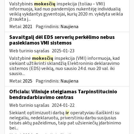
Valstybinės
mokesčių
inspekcija (toliau – VMI)
informuoja, kad nuo pandemijos nukentėję individualią
veiklą vykdantys gyventojai, kurių 2020 m. vykdyta veikla
įtraukta į...
Metai:
2021
Pagrindinis:
Naujiena
Savaitgalį dėl EDS serverių perkėlimo nebus
pasiekiamos VMI sistemos
Web turinio sąrašas
2025-01-23
Valstybinė
mokesčių
inspekcija (VMI) informuoja, kad
siekiant užtikrinti sklandžią Elektroninio deklaravimo
sistemos (EDS) veiklą, nuo sausio 24 d. nuo 20 val. iki
sausio...
Metai:
2025
Pagrindinis:
Naujiena
Oficialu: Vilniuje steigiamas Tarpinstitucinio
bendradarbiavimo centras
Web turinio sąrašas
2024-01-22
Siekiant optimizuoti darbą
ir
operatyviau išaiškinti su
nelegaliu, nedeklaruotu, priverstiniu darbu susijusius
teisės aktų pažeidimus, taip pat užsieniečių įdarbinimo
bei...