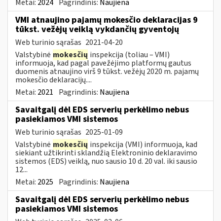
Metai:
2024
Pagrindinis:
Naujiena
VMI atnaujino pajamų mokesčio deklaracijas 9
tūkst. vežėjų veiklą vykdančių gyventojų
Web turinio sąrašas
2021-04-20
Valstybinė
mokesčių
inspekcija (toliau – VMI)
informuoja, kad pagal pavežėjimo platformų gautus
duomenis atnaujino virš 9 tūkst. vežėjų 2020 m. pajamų
mokesčio deklaracijų....
Metai:
2021
Pagrindinis:
Naujiena
Savaitgalį dėl EDS serverių perkėlimo nebus
pasiekiamos VMI sistemos
Web turinio sąrašas
2025-01-09
Valstybinė
mokesčių
inspekcija (VMI) informuoja, kad
siekiant užtikrinti sklandžią Elektroninio deklaravimo
sistemos (EDS) veiklą, nuo sausio 10 d. 20 val. iki sausio
12...
Metai:
2025
Pagrindinis:
Naujiena
Savaitgalį dėl EDS serverių perkėlimo nebus
pasiekiamos VMI sistemos