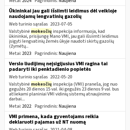
Metai:
2024
Pagrindinis:
Naujiena
Ūkininkai jau gali išsiimti leidimus dėl veikloje
naudojamų lengvatinių gazolių
Web turinio sąrašas
2023-07-05
Valstybinė
mokesčių
inspekcija informuoja, kad
ūkininkai, prisijungę Mano VMI, jau gali išsiimti leidimus
įsigyti lengvatinių žemės ūkyje naudoti skirtų gazolių
(žymėtų...
Metai:
2023
Pagrindinis:
Naujiena
Verslo liudijimų neįsigijusius VMI ragina tai
padaryti iki penktadienio popietės
Web turinio sąrašas
2022-05-20
Valstybinė
mokesčių
inspekcija (VMI) praneša, jog nuo
gegužės 20 dienos 15 val. iki gegužės 23 dienos 9 val. bus
atliekami planiniai VMI vidinių sistemų atnaujinimo
darbai....
Metai:
2022
Pagrindinis:
Naujiena
VMI primena, kada gyventojams reikia
deklaruoti pajamas už NT nuomą
Web turinio sąrašas
2021-04-08