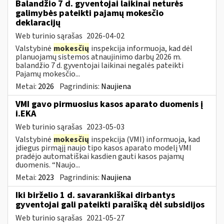
Balandžio 7 d. gyventojai laikinai neturės
galimybės pateikti pajamų mokesčio
deklaracijų
Web turinio sąrašas
2026-04-02
Valstybinė
mokesčių
inspekcija informuoja, kad dėl
planuojamų sistemos atnaujinimo darbų 2026 m.
balandžio 7 d. gyventojai laikinai negalės pateikti
Pajamų mokesčio...
Metai:
2026
Pagrindinis:
Naujiena
VMI gavo pirmuosius kasos aparato duomenis į
i.EKA
Web turinio sąrašas
2023-05-03
Valstybinė
mokesčių
inspekcija (VMI) informuoja, kad
įdiegus pirmąjį naujo tipo kasos aparato modelį VMI
pradėjo automatiškai kasdien gauti kasos pajamų
duomenis. “Naujo...
Metai:
2023
Pagrindinis:
Naujiena
Iki birželio 1 d. savarankiškai dirbantys
gyventojai gali pateikti paraišką dėl subsidijos
Web turinio sąrašas
2021-05-27