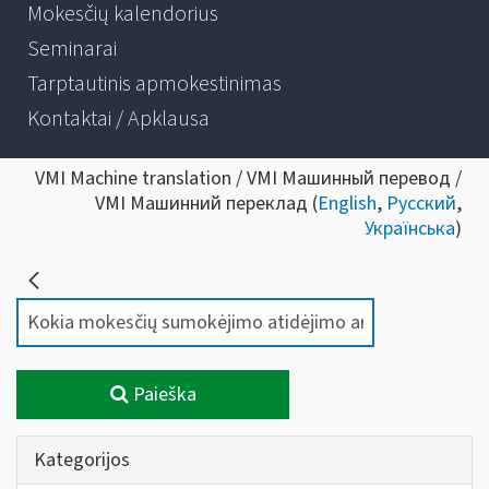
Mokesčių kalendorius
Seminarai
Tarptautinis apmokestinimas
Kontaktai / Apklausa
VMI Machine translation / VMI Машинный перевод /
VMI Машинний переклад (
English
,
Русский
,
Українська
)
Paieška
Kategorijos