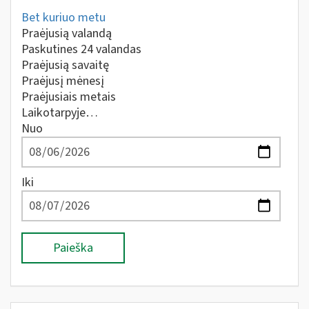
Bet kuriuo metu
Praėjusią valandą
Paskutines 24 valandas
Praėjusią savaitę
Praėjusį mėnesį
Praėjusiais metais
Laikotarpyje…
Nuo
Iki
Paieška