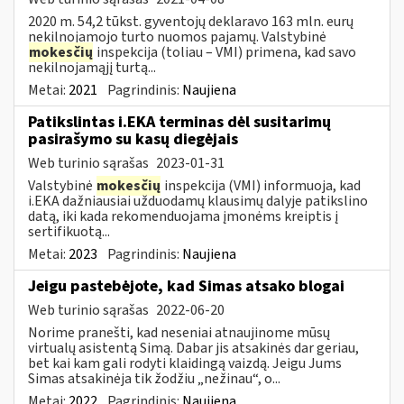
2020 m. 54,2 tūkst. gyventojų deklaravo 163 mln. eurų
nekilnojamojo turto nuomos pajamų. Valstybinė
mokesčių
inspekcija (toliau – VMI) primena, kad savo
nekilnojamąjį turtą...
Metai:
2021
Pagrindinis:
Naujiena
Patikslintas i.EKA terminas dėl susitarimų
pasirašymo su kasų diegėjais
Web turinio sąrašas
2023-01-31
Valstybinė
mokesčių
inspekcija (VMI) informuoja, kad
i.EKA dažniausiai užduodamų klausimų dalyje patikslino
datą, iki kada rekomenduojama įmonėms kreiptis į
sertifikuotą...
Metai:
2023
Pagrindinis:
Naujiena
Jeigu pastebėjote, kad Simas atsako blogai
Web turinio sąrašas
2022-06-20
Norime pranešti, kad neseniai atnaujinome mūsų
virtualų asistentą Simą. Dabar jis atsakinės dar geriau,
bet kai kam gali rodyti klaidingą vaizdą. Jeigu Jums
Simas atsakinėja tik žodžiu „nežinau“, o...
Metai:
2022
Pagrindinis:
Naujiena