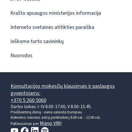
Krašto apsaugos ministerijos informacija
Interneto svetainės atitikties paraiška
Ieškome turto savininkų
Nuorodos
Konsultacijos mokesčių klausimais ir paslaugos
gyventojams:
+370 5 260 5060
Darbo laikas: I-IV 8.00-17.00, V 8.00-15.45.
Prieššventinę dieną - viena valanda trumpiau.
Kiekvieno mėnesio antrą penktadienį 8.00 val. - 12.00 val.
Mano VMI
Paklausimas per