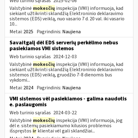
Web turinio sąrašas
2025-02-06
Valstybinė
mokesčių
inspekcija (VMI) informuoja, kad
siekiant užtikrinti sklandžią Elektroninio deklaravimo
sistemos (EDS) veiklą, nuo vasario 7 d. 20 val. iki vasario
10...
Metai:
2025
Pagrindinis:
Naujiena
Savaitgalį dėl EDS serverių perkėlimo nebus
pasiekiamos VMI sistemos
Web turinio sąrašas
2024-12-03
Valstybinė
mokesčių
inspekcija (VMI) informuoja, kad
siekiant užtikrinti sklandžią Elektroninio deklaravimo
sistemos (EDS) veiklą, gruodžio 7-8 dienomis bus
vykdomi...
Metai:
2024
Pagrindinis:
Naujiena
VMI sistemos vėl pasiekiamos - galima naudotis
e. paslaugomis
Web turinio sąrašas
2024-03-22
Valstybinė
mokesčių
inspekcija (VMI) informuoja, jog
dėl e. sistemų pasiekiamumo kilusios problemos
išspręstos
ir
klientai vėl gali sklandžiai...