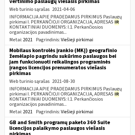
vertinimo paslaugų viešasis pirkimas
Web turinio sąrašas
2021-04-06
INFORMACIJA APIE PRADEDAMUS PIRKIMUS Paslaugų
pirkimai I. PERKANČIOJI ORGANIZACIJA, ADRESAS
IR
KONTAKTINIAI DUOMENYS: I.1. Perkančiosios
organizacijos pavadinimas...
Metai:
2021
Pagrindinis:
Viešieji pirkimai
Mobilaus kontrolės įrankio (MKĮ) geografinio
žemėlapio pagrindu sukūrimo paslaugos bei
jam funkcionuoti reikalingos programinės
įrangos licencijos prenumeratos viešasis
pirkimas
Web turinio sąrašas
2021-08-30
INFORMACIJA APIE PRADEDAMUS PIRKIMUS Paslaugų
pirkimai I. PERKANČIOJI ORGANIZACIJA, ADRESAS
IR
KONTAKTINIAI DUOMENYS: I.1. Perkančiosios
organizacijos pavadinimas...
Metai:
2021
Pagrindinis:
Viešieji pirkimai
GB and Smith programų paketo 360 Suite
licencijos palaikymo paslaugos viešasis
pirkimas