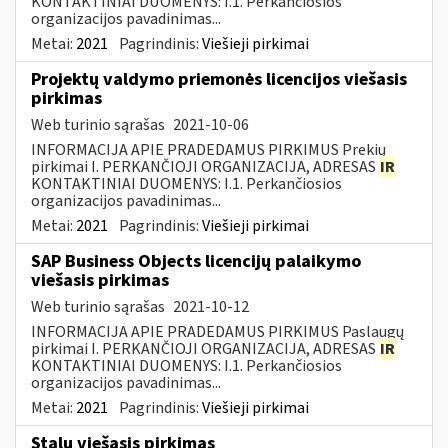
KONTAKTINIAI DUOMENYS: I.1. Perkančiosios
organizacijos pavadinimas...
Metai:
2021
Pagrindinis:
Viešieji pirkimai
Projektų valdymo priemonės licencijos viešasis
pirkimas
Web turinio sąrašas
2021-10-06
INFORMACIJA APIE PRADEDAMUS PIRKIMUS Prekių
pirkimai I. PERKANČIOJI ORGANIZACIJA, ADRESAS
IR
KONTAKTINIAI DUOMENYS: I.1. Perkančiosios
organizacijos pavadinimas...
Metai:
2021
Pagrindinis:
Viešieji pirkimai
SAP Business Objects licencijų palaikymo
viešasis pirkimas
Web turinio sąrašas
2021-10-12
INFORMACIJA APIE PRADEDAMUS PIRKIMUS Paslaugų
pirkimai I. PERKANČIOJI ORGANIZACIJA, ADRESAS
IR
KONTAKTINIAI DUOMENYS: I.1. Perkančiosios
organizacijos pavadinimas...
Metai:
2021
Pagrindinis:
Viešieji pirkimai
Stalų viešasis pirkimas