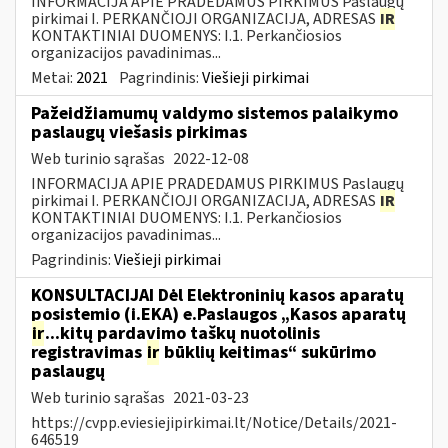
INFORMACIJA APIE PRADEDAMUS PIRKIMUS Paslaugų
pirkimai I. PERKANČIOJI ORGANIZACIJA, ADRESAS
IR
KONTAKTINIAI DUOMENYS: I.1. Perkančiosios
organizacijos pavadinimas...
Metai:
2021
Pagrindinis:
Viešieji pirkimai
Pažeidžiamumų valdymo sistemos palaikymo
paslaugų viešasis pirkimas
Web turinio sąrašas
2022-12-08
INFORMACIJA APIE PRADEDAMUS PIRKIMUS Paslaugų
pirkimai I. PERKANČIOJI ORGANIZACIJA, ADRESAS
IR
KONTAKTINIAI DUOMENYS: I.1. Perkančiosios
organizacijos pavadinimas...
Pagrindinis:
Viešieji pirkimai
KONSULTACIJAI Dėl Elektroninių kasos aparatų
posistemio (i.EKA) e.Paslaugos „Kasos aparatų
ir
...kitų pardavimo taškų nuotolinis
registravimas
ir
būklių keitimas“ sukūrimo
paslaugų
Web turinio sąrašas
2021-03-23
https://cvpp.eviesiejipirkimai.lt/Notice/Details/2021-
646519