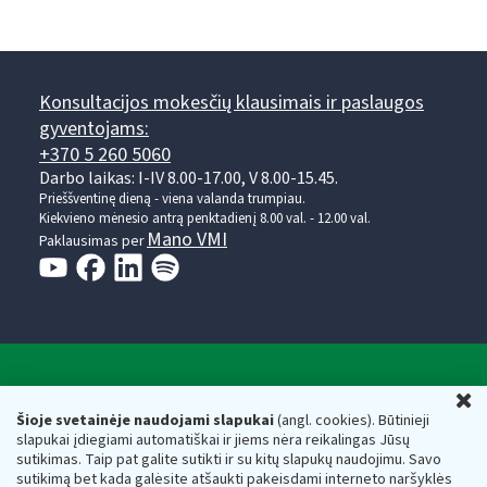
Konsultacijos mokesčių klausimais ir paslaugos
gyventojams:
+370 5 260 5060
Darbo laikas: I-IV 8.00-17.00, V 8.00-15.45.
Prieššventinę dieną - viena valanda trumpiau.
Kiekvieno mėnesio antrą penktadienį 8.00 val. - 12.00 val.
Mano VMI
Paklausimas per
Valstybinė mokesčių inspekcija prie Lietuvos
U
Respublikos finansų ministerijos
Šioje svetainėje naudojami slapukai
(angl. cookies). Būtinieji
slapukai įdiegiami automatiškai ir jiems nėra reikalingas Jūsų
Biudžetinė įstaiga. Juridinio asmens kodas — 188659752,
sutikimas. Taip pat galite sutikti ir su kitų slapukų naudojimu. Savo
adresas: Vasario 16-osios g. 14, 01107 Vilnius, Lietuva, el.paštas:
sutikimą bet kada galėsite atšaukti pakeisdami interneto naršyklės