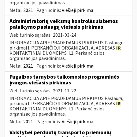
organizacijos pavadinimas...
Metai:
2021
Pagrindinis:
Viešieji pirkimai
Administratorių veiksmų kontrolės sistemos
palaikymo paslaugų viešasis pirkimas
Web turinio sąrašas
2021-03-24
INFORMACIJA APIE PRADEDAMUS PIRKIMUS Paslaugų
pirkimai I. PERKANČIOJI ORGANIZACIJA, ADRESAS
IR
KONTAKTINIAI DUOMENYS: I.1. Perkančiosios
organizacijos pavadinimas...
Metai:
2021
Pagrindinis:
Viešieji pirkimai
Pagalbos tarnybos taikomosios programinės
įrangos viešasis pirkimas
Web turinio sąrašas
2021-11-22
INFORMACIJA APIE PRADEDAMUS PIRKIMUS Paslaugų
pirkimai I. PERKANČIOJI ORGANIZACIJA, ADRESAS
IR
KONTAKTINIAI DUOMENYS: I.1. Perkančiosios
organizacijos pavadinimas...
Metai:
2021
Pagrindinis:
Viešieji pirkimai
Valstybei perduotų transporto priemonių