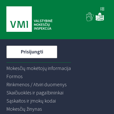
Prisijungti
Mokesčių mokėtojų informacija
Formos
Rinkmenos / Atviri duomenys
Skaičiuoklės ir pagalbininkai
Sąskaitos ir įmokų kodai
Mokesčių žinynas