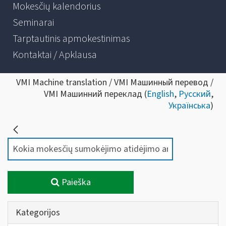
Mokesčių kalendorius
Seminarai
Tarptautinis apmokestinimas
Kontaktai / Apklausa
VMI Machine translation / VMI Машинный перевод /
VMI Машинний переклад (
English
,
Русский
,
Українська
)
Paieška
Kategorijos