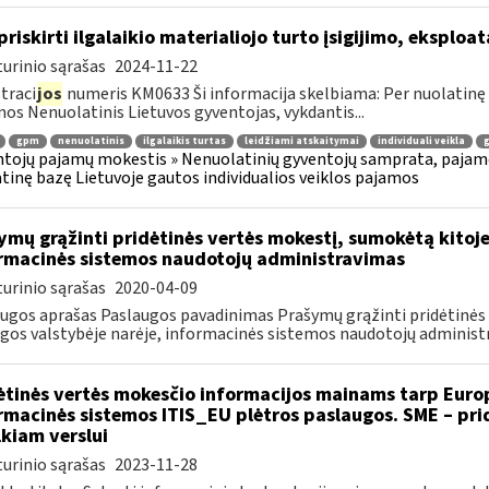
 priskirti ilgalaikio materialiojo turto įsigijimo, ekspl
urinio sąrašas
2024-11-22
traci
jos
numeris KM0633 Ši informacija skelbiama: Per nuolatinę b
os Nenuolatinis Lietuvos gyventojas, vykdantis...
gpm
nenuolatinis
ilgalaikis turtas
leidžiami atskaitymai
individuali veikla
g
tojų pajamų mokestis » Nenuolatinių gyventojų samprata, pajamos
tinę bazę Lietuvoje gautos individualios veiklos pajamos
ymų grąžinti pridėtinės vertės mokestį, sumokėtą kitoj
rmacinės sistemos naudotojų administravimas
urinio sąrašas
2020-04-09
ugos aprašas Paslaugos pavadinimas Prašymų grąžinti pridėtinės
gos valstybėje narėje, informacinės sistemos naudotojų administra
ėtinės vertės mokesčio informacijos mainams tarp Europ
rmacinės sistemos ITIS_EU plėtros paslaugos. SME – pr
kiam verslui
urinio sąrašas
2023-11-28