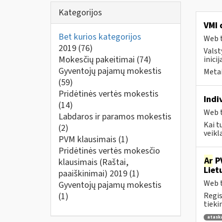
Kategorijos
VMI 
Bet kurios kategorijos
Web t
2019
(76)
Valst
Mokesčių pakeitimai
(74)
inici
Gyventojų pajamų mokestis
Metai
(59)
Pridėtinės vertės mokestis
Indi
(14)
Web t
Labdaros ir paramos mokestis
Kai t
(2)
veikl
PVM klausimais
(1)
Pridėtinės vertės mokesčio
Ar
PV
klausimais (Raštai,
Liet
paaiškinimai) 2019
(1)
Web t
Gyventojų pajamų mokestis
(1)
Regis
tiek
atask