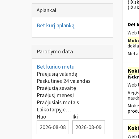
(IX s
(IX s
Aplankai
Dėl 
Bet kurį aplanką
Web t
Moke
dekla
Parodymo data
Metai
Bet kuriuo metu
Kok
Praėjusią valandą
išd
Paskutines 24 valandas
Web t
Praėjusią savaitę
Regis
Praėjusį mėnesį
naudo
Praėjusiais metais
Mokes
Laikotarpyje…
produ
Nuo
Iki
Kok
Web t