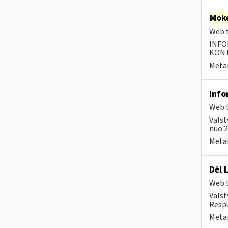
Moke
Web t
INFO
KONTA
Metai
Info
Web t
Valst
nuo 2
Metai
Dėl 
Web t
Valst
Respu
Metai