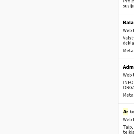
Proje
susij
Bala
Web t
Valst
dekla
Metai
Admi
Web t
INFO
ORGA
Metai
Ar
te
Web t
Taip,
teiki