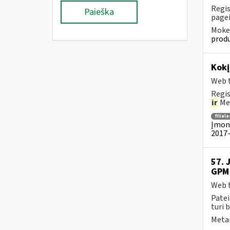
Regis
Paieška
pagei
Mokes
produ
Kok
Web t
Regis
ir
Met
filiala
Įmoni
2017-
57. 
GPM 
Web t
Patei
turi 
Metai