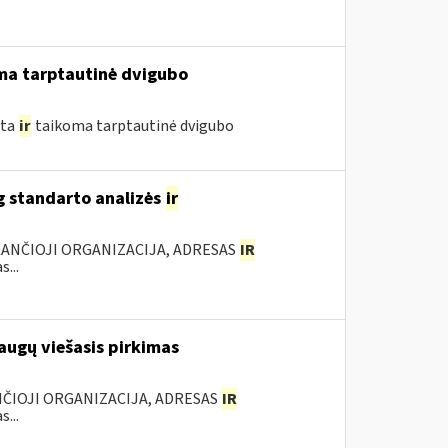
ma tarptautinė dvigubo
yta
ir
taikoma tarptautinė dvigubo
g standarto analizės
ir
KANČIOJI ORGANIZACIJA, ADRESAS
IR
...
augų viešasis pirkimas
ANČIOJI ORGANIZACIJA, ADRESAS
IR
...