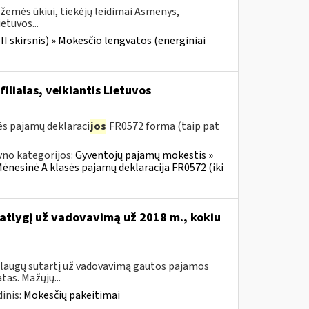
žemės ūkiui, tiekėjų leidimai Asmenys,
etuvos...
III skirsnis) » Mokesčio lengvatos (energiniai
ilialas, veikiantis Lietuvos
s pajamų deklaraci
jos
FR0572 forma (taip pat
yno kategorijos:
Gyventojų pajamų mokestis »
Mėnesinė A klasės pajamų deklaracija FR0572 (iki
 atlygį už vadovavimą už 2018 m., kokiu
aslaugų sutartį už vadovavimą gautos pajamos
as. Mažųjų...
inis:
Mokesčių pakeitimai