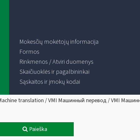
Mokesčių mokėtojų informacija
Formos
Rinkmenos / Atviri duomenys
Skaičiuoklės ir pagalbininkai
Sąskaitos ir įmokų kodai
Machine translation / VMI Машинный перевод / VMI Машин
Paieška