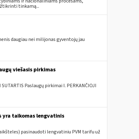
stybiniams ir nacionaliniams procesams,
tikrinti tinkamą...
enis daugiau nei milijonas gyventojų jau
augų viešasis pirkimas
SUTARTIS Paslaugų pirkimai I. PERKANČIOJI
 yra taikomas lengvatinis
ikšteles) pasinaudoti lengvatiniu PVM tarifu už