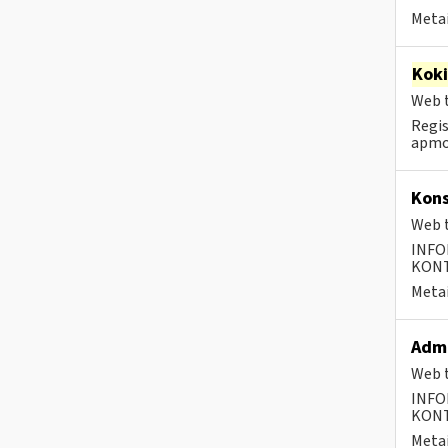
Metai
Kok
Web t
Regis
apmok
Kons
Web t
INFO
KONTA
Metai
Admi
Web t
INFO
KONTA
Metai