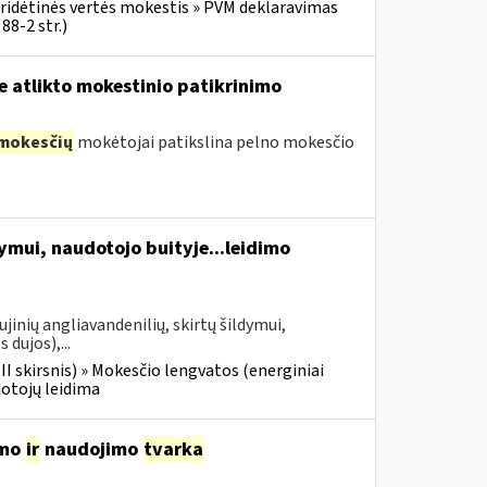
ridėtinės vertės mokestis » PVM deklaravimas
88-2 str.)
e atlikto mokestinio patikrinimo
mokesčių
mokėtojai patikslina pelno mokesčio
dymui, naudotojo buityje...leidimo
jinių angliavandenilių, skirtų šildymui,
 dujos),...
III skirsnis) » Mokesčio lengvatos (energiniai
dotojų leidima
imo
ir
naudojimo
tvarka