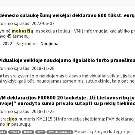
dėmesio sulaukę šunų veisėjai deklaravo 600 tūkst. eur
urinio sąrašas
2022-06-07
ybinė
mokesčių
inspekcija (toliau – VMI) informuoja, kad atliko p
javo 45 asmenų...
:
2022
Pagrindinis:
Naujiena
vidualioje veikloje naudojamo ilgalaikio turto pranešim
urinio sąrašas
2018-11-28
urtas yra gyventojo naudojamas tik savo individualiai veiklai, jis tam
ai vykdyti gali būti naudojamas asmeninis, sutuoktinio, taip pat ne..
M deklaracijos FR0600 20 laukelyje „Už Lietuvos ribų įv
uvoje)“ nurodyta suma privalo sutapti su prekių tiekim
urinio sąrašas
2018-11-22
traci
jos
numeris KM1115 Ši informacija skelbiama: PVM deklaracija F
imo
ir
paslaugų...
Mokesčių žinyno kategorijos:
aita
fr0564
fr0600
pvm
pvm deklaracija