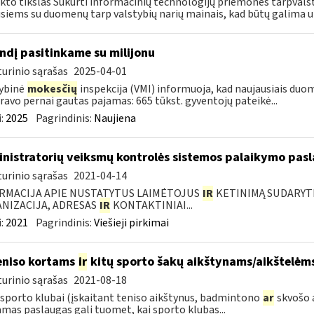
kto tikslas Sukurti informacinių technologijų priemones tarpval
usiems su duomenų tarp valstybių narių mainais, kad būtų galima už
ndį pasitinkame su milijonu
urinio sąrašas
2025-04-01
ybinė
mokesčių
inspekcija (VMI) informuoja, kad naujausiais duom
ravo pernai gautas pajamas: 665 tūkst. gyventojų pateikė...
:
2025
Pagrindinis:
Naujiena
nistratorių veiksmų kontrolės sistemos palaikymo pasl
urinio sąrašas
2021-04-14
RMACIJA APIE NUSTATYTUS LAIMĖTOJUS
IR
KETINIMĄ SUDARYTI 
NIZACIJA, ADRESAS
IR
KONTAKTINIAI...
:
2021
Pagrindinis:
Viešieji pirkimai
niso kortams
ir
kitų sporto šakų aikštynams/aikštelėms
urinio sąrašas
2021-08-18
 sporto klubai (įskaitant teniso aikštynus, badmintono
ar
skvošo a
amas paslaugas gali tuomet, kai sporto klubas...