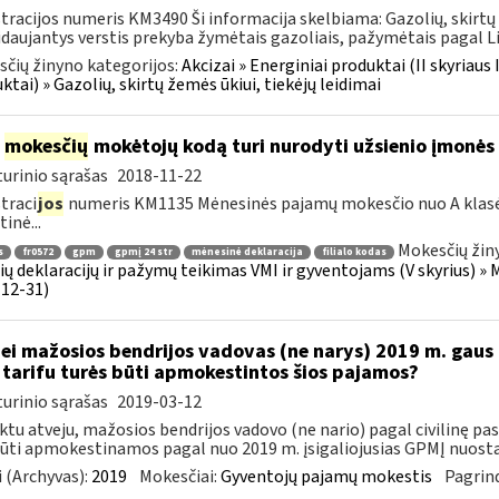
tracijos numeris KM3490 Ši informacija skelbiama: Gazolių, skirtų 
daujantys verstis prekyba žymėtais gazoliais, pažymėtais pagal Li
čių žinyno kategorijos:
Akcizai » Energiniai produktai (II skyriaus 
ktai) » Gazolių, skirtų žemės ūkiui, tiekėjų leidimai
į
mokesčių
mokėtojų kodą turi nurodyti užsienio įmonės f
urinio sąrašas
2018-11-22
traci
jos
numeris KM1135 Mėnesinės pajamų mokesčio nuo A klasė
inė...
Mokesčių žin
s
fr0572
gpm
gpmį 24 str
mėnesinė deklaracija
filialo kodas
ų deklaracijų ir pažymų teikimas VMI ir gyventojams (V skyrius) » 
12-31)
Jei mažosios bendrijos vadovas (ne narys) 2019 m. gaus
tarifu turės būti apmokestintos šios pajamos?
urinio sąrašas
2019-03-12
ktu atveju, mažosios bendrijos vadovo (ne nario) pagal civilinę p
būti apmokestinamos pagal nuo 2019 m. įsigaliojusias GPMĮ nuostat
 (Archyvas):
2019
Mokesčiai:
Gyventojų pajamų mokestis
Pagrind