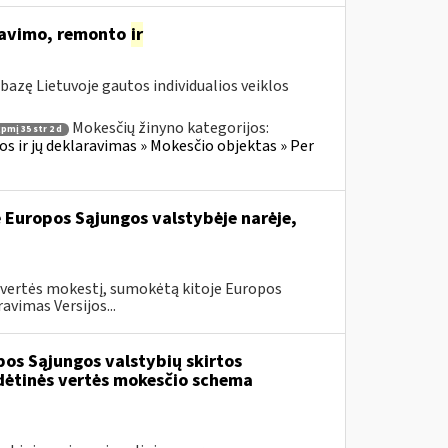
oatavimo, remonto
ir
azę Lietuvoje gautos individualios veiklos
Mokesčių žinyno kategorijos:
pmį 35 str 2 d
 ir jų deklaravimas » Mokesčio objektas » Per
e Europos Sąjungos valstybėje narėje,
 vertės mokestį, sumokėtą kitoje Europos
vimas Versijos...
os Sąjungos valstybių skirtos
idėtinės vertės mokesčio schema