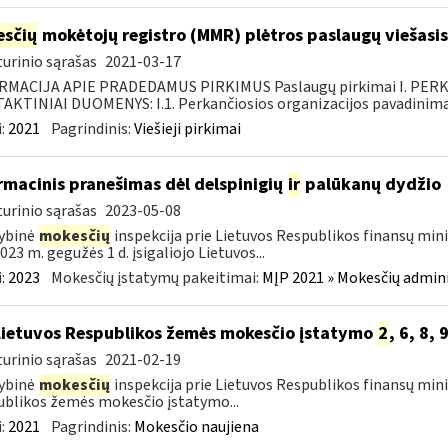
sčių
mokėtojų registro (MMR) plėtros paslaugų viešasis
urinio sąrašas
2021-03-17
RMACIJA APIE PRADEDAMUS PIRKIMUS Paslaugų pirkimai I. PER
KTINIAI DUOMENYS: I.1. Perkančiosios organizacijos pavadinimas
:
2021
Pagrindinis:
Viešieji pirkimai
rmacinis pranešimas dėl delspinigių
ir
palūkanų dydžio
urinio sąrašas
2023-05-08
ybinė
mokesčių
inspekcija prie Lietuvos Respublikos finansų mini
023 m. gegužės 1 d. įsigaliojo Lietuvos...
:
2023
Mokesčių įstatymų pakeitimai:
MĮP 2021 » Mokesčių admin
Lietuvos Respublikos žemės mokesčio įstatymo
2
, 6, 8, 
urinio sąrašas
2021-02-19
ybinė
mokesčių
inspekcija prie Lietuvos Respublikos finansų mini
blikos žemės mokesčio įstatymo...
:
2021
Pagrindinis:
Mokesčio naujiena