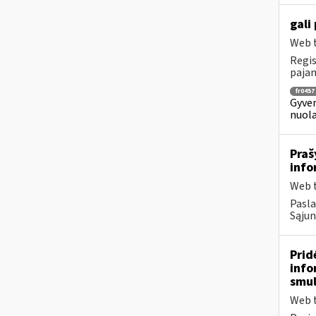
gali
Web t
Regis
pajam
fr0457
Gyven
nuola
Praš
info
Web t
Pasla
Sąjun
Prid
info
smul
Web t