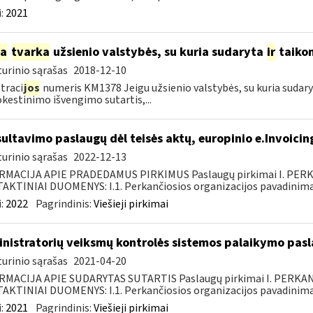
:
2021
ia
tvarka
užsienio valstybės, su kuria sudaryta
ir
taiko
urinio sąrašas
2018-12-10
traci
jos
numeris KM1378 Jeigu užsienio valstybės, su kuria sudar
estinimo išvengimo sutartis,...
ultavimo paslaugų dėl teisės aktų, europinio e.Invoicin
urinio sąrašas
2022-12-13
RMACIJA APIE PRADEDAMUS PIRKIMUS Paslaugų pirkimai I. PER
KTINIAI DUOMENYS: I.1. Perkančiosios organizacijos pavadinimas
:
2022
Pagrindinis:
Viešieji pirkimai
nistratorių veiksmų kontrolės sistemos palaikymo pasl
urinio sąrašas
2021-04-20
RMACIJA APIE SUDARYTAS SUTARTIS Paslaugų pirkimai I. PERK
KTINIAI DUOMENYS: I.1. Perkančiosios organizacijos pavadinimas
:
2021
Pagrindinis:
Viešieji pirkimai