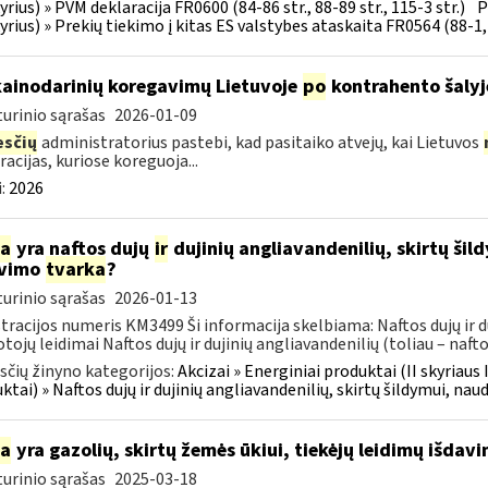
kyrius) » PVM deklaracija FR0600 (84-86 str., 88-89 str., 115-3 str.)
P
kyrius) » Prekių tiekimo į kitas ES valstybes ataskaita FR0564 (88-1, 
kainodarinių koregavimų Lietuvoje
po
kontrahento šalyj
urinio sąrašas
2026-01-09
sčių
administratorius pastebi, kad pasitaiko atvejų, kai Lietuvos
racijas, kuriose koreguoja...
:
2026
ia
yra naftos dujų
ir
dujinių angliavandenilių, skirtų šil
avimo
tvarka
?
urinio sąrašas
2026-01-13
tracijos numeris KM3499 Ši informacija skelbiama: Naftos dujų ir du
tojų leidimai Naftos dujų ir dujinių angliavandenilių (toliau – naftos
čių žinyno kategorijos:
Akcizai » Energiniai produktai (II skyriaus 
ktai) » Naftos dujų ir dujinių angliavandenilių, skirtų šildymui, nau
ia
yra gazolių, skirtų žemės ūkiui, tiekėjų leidimų išdav
urinio sąrašas
2025-03-18