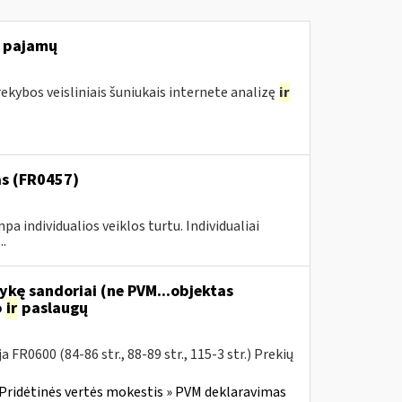
ų pajamų
rekybos veisliniais šuniukais internete analizę
ir
as (FR0457)
pa individualios veiklos turtu. Individualiai
.
ykę sandoriai (ne PVM...objektas
o
ir
paslaugų
R0600 (84-86 str., 88-89 str., 115-3 str.) Prekių
Pridėtinės vertės mokestis » PVM deklaravimas