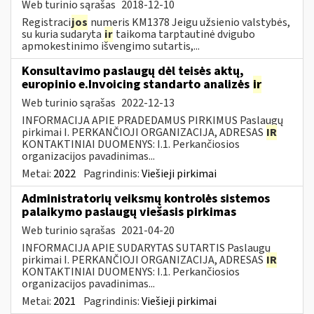
Web turinio sąrašas
2018-12-10
Registraci
jos
numeris KM1378 Jeigu užsienio valstybės,
su kuria sudaryta
ir
taikoma tarptautinė dvigubo
apmokestinimo išvengimo sutartis,...
Konsultavimo paslaugų dėl teisės aktų,
europinio e.Invoicing standarto analizės
ir
Web turinio sąrašas
2022-12-13
INFORMACIJA APIE PRADEDAMUS PIRKIMUS Paslaugų
pirkimai I. PERKANČIOJI ORGANIZACIJA, ADRESAS
IR
KONTAKTINIAI DUOMENYS: I.1. Perkančiosios
organizacijos pavadinimas...
Metai:
2022
Pagrindinis:
Viešieji pirkimai
Administratorių veiksmų kontrolės sistemos
palaikymo paslaugų viešasis pirkimas
Web turinio sąrašas
2021-04-20
INFORMACIJA APIE SUDARYTAS SUTARTIS Paslaugų
pirkimai I. PERKANČIOJI ORGANIZACIJA, ADRESAS
IR
KONTAKTINIAI DUOMENYS: I.1. Perkančiosios
organizacijos pavadinimas...
Metai:
2021
Pagrindinis:
Viešieji pirkimai