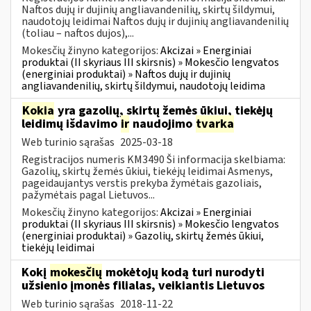
Naftos dujų ir dujinių angliavandenilių, skirtų šildymui,
naudotojų leidimai Naftos dujų ir dujinių angliavandenilių
(toliau – naftos dujos),...
Mokesčių žinyno kategorijos:
Akcizai » Energiniai
produktai (II skyriaus III skirsnis) » Mokesčio lengvatos
(energiniai produktai) » Naftos dujų ir dujinių
angliavandenilių, skirtų šildymui, naudotojų leidima
Kokia
yra gazolių, skirtų žemės ūkiui, tiekėjų
leidimų išdavimo
ir
naudojimo
tvarka
Web turinio sąrašas
2025-03-18
Registracijos numeris KM3490 Ši informacija skelbiama:
Gazolių, skirtų žemės ūkiui, tiekėjų leidimai Asmenys,
pageidaujantys verstis prekyba žymėtais gazoliais,
pažymėtais pagal Lietuvos...
Mokesčių žinyno kategorijos:
Akcizai » Energiniai
produktai (II skyriaus III skirsnis) » Mokesčio lengvatos
(energiniai produktai) » Gazolių, skirtų žemės ūkiui,
tiekėjų leidimai
Kokį
mokesčių
mokėtojų kodą turi nurodyti
užsienio įmonės filialas, veikiantis Lietuvos
Web turinio sąrašas
2018-11-22