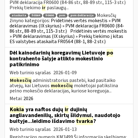
PVM deklaracija FR0600 (84-86 str., 88-89 str., 115-3 str.)
Prekių tiekimo
ir
paslaugų...
Mokesčių
ataskaita
fr0564
fr0600
pvm
pvm deklaracija
žinyno kategorijos:
Pridėtinės vertės mokestis » PVM
deklaravimas (IX skyrius) » PVM deklaracija FR0600 (84-
86 str., 88-89 str., 115-3 str.)
Pridėtinės vertės mokestis
» PVM deklaravimas (IX skyrius) » Prekių tiekimo į kitas
ES valstybes ataskaita FR0564 (88-1, 88-2 str.)
Dėl kainodarinių koregavimų Lietuvoje
po
kontrahento šalyje atlikto mokestinio
patikrinimo
Web turinio sąrašas
2026-01-09
Mokesčių
administratorius pastebi, kad pasitaiko
atvejų, kai Lietuvos
mokesčių
mokėtojai patikslina
pelno mokesčio deklaracijas, kuriose koreguoja...
Metai:
2026
Kokia
yra naftos dujų
ir
dujinių
angliavandenilių, skirtų šildymui, naudotojo
buityje...leidimo išdavimo
tvarka
?
Web turinio sąrašas
2026-01-13
Registracijos numeris KM3499 Ši informacija skelbiama: