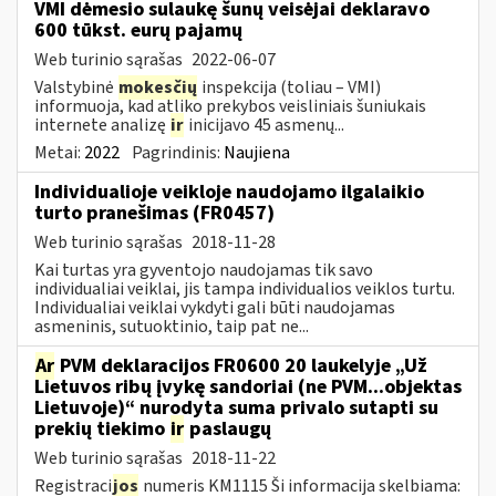
VMI dėmesio sulaukę šunų veisėjai deklaravo
600 tūkst. eurų pajamų
Web turinio sąrašas
2022-06-07
Valstybinė
mokesčių
inspekcija (toliau – VMI)
informuoja, kad atliko prekybos veisliniais šuniukais
internete analizę
ir
inicijavo 45 asmenų...
Metai:
2022
Pagrindinis:
Naujiena
Individualioje veikloje naudojamo ilgalaikio
turto pranešimas (FR0457)
Web turinio sąrašas
2018-11-28
Kai turtas yra gyventojo naudojamas tik savo
individualiai veiklai, jis tampa individualios veiklos turtu.
Individualiai veiklai vykdyti gali būti naudojamas
asmeninis, sutuoktinio, taip pat ne...
Ar
PVM deklaracijos FR0600 20 laukelyje „Už
Lietuvos ribų įvykę sandoriai (ne PVM...objektas
Lietuvoje)“ nurodyta suma privalo sutapti su
prekių tiekimo
ir
paslaugų
Web turinio sąrašas
2018-11-22
Registraci
jos
numeris KM1115 Ši informacija skelbiama: