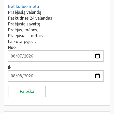
Bet kuriuo metu
Praėjusią valandą
Paskutines 24 valandas
Praėjusią savaitę
Praėjusį mėnesį
Praėjusiais metais
Laikotarpyje…
Nuo
Iki
Paieška