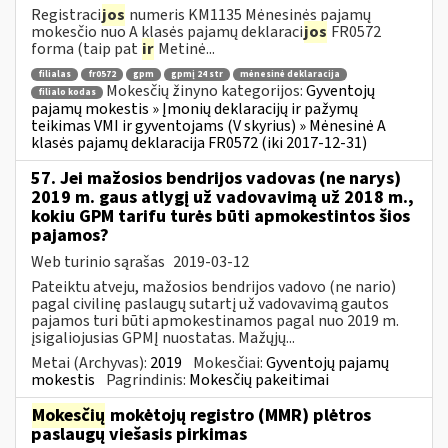
Registraci
jos
numeris KM1135 Mėnesinės pajamų
mokesčio nuo A klasės pajamų deklaraci
jos
FR0572
forma (taip pat
ir
Metinė...
filialas
fr0572
gpm
gpmį 24 str
mėnesinė deklaracija
Mokesčių žinyno kategorijos:
Gyventojų
filialo kodas
pajamų mokestis » Įmonių deklaracijų ir pažymų
teikimas VMI ir gyventojams (V skyrius) » Mėnesinė A
klasės pajamų deklaracija FR0572 (iki 2017-12-31)
57. Jei mažosios bendrijos vadovas (ne narys)
2019 m. gaus atlygį už vadovavimą už 2018 m.,
kokiu GPM tarifu turės būti apmokestintos šios
pajamos?
Web turinio sąrašas
2019-03-12
Pateiktu atveju, mažosios bendrijos vadovo (ne nario)
pagal civilinę paslaugų sutartį už vadovavimą gautos
pajamos turi būti apmokestinamos pagal nuo 2019 m.
įsigaliojusias GPMĮ nuostatas. Mažųjų...
Metai (Archyvas):
2019
Mokesčiai:
Gyventojų pajamų
mokestis
Pagrindinis:
Mokesčių pakeitimai
Mokesčių
mokėtojų registro (MMR) plėtros
paslaugų viešasis pirkimas