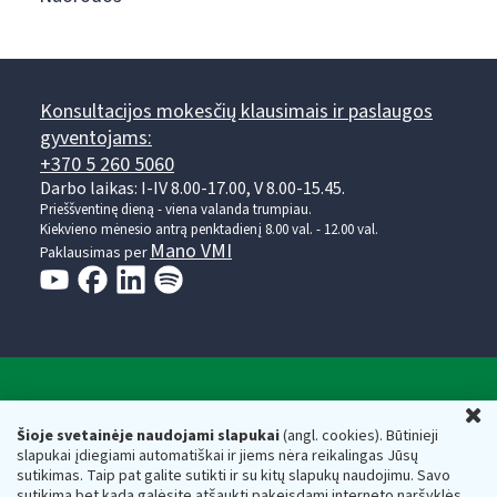
Konsultacijos mokesčių klausimais ir paslaugos
gyventojams:
+370 5 260 5060
Darbo laikas: I-IV 8.00-17.00, V 8.00-15.45.
Prieššventinę dieną - viena valanda trumpiau.
Kiekvieno mėnesio antrą penktadienį 8.00 val. - 12.00 val.
Mano VMI
Paklausimas per
Valstybinė mokesčių inspekcija prie Lietuvos
U
Respublikos finansų ministerijos
Šioje svetainėje naudojami slapukai
(angl. cookies). Būtinieji
slapukai įdiegiami automatiškai ir jiems nėra reikalingas Jūsų
Biudžetinė įstaiga. Juridinio asmens kodas — 188659752,
sutikimas. Taip pat galite sutikti ir su kitų slapukų naudojimu. Savo
adresas: Vasario 16-osios g. 14, 01107 Vilnius, Lietuva, el.paštas:
sutikimą bet kada galėsite atšaukti pakeisdami interneto naršyklės