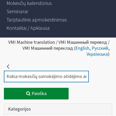
Mokesčių kalendorius
Seminarai
Tarptautinis apmokestinimas
Kontaktai / Apklausa
VMI Machine translation / VMI Машинный перевод /
VMI Машинний переклад (
English
,
Русский
,
Українська
)
Paieška
Kategorijos