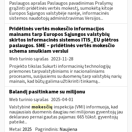
Paslaugos aprašas Paslaugos pavadinimas Prašymų
grąžinti pridėtinės vertės mokestį, sumokėtą kitoje
Europos Sąjungos valstybėje narėje, informacinės
sistemos naudotojų administravimas Versijos...
Pridėtinės vertės mokesčio informacijos
mainams tarp Europos Sąjungos valstybių
skirtos informacinės sistemos ITIS_EU plėtros
paslaugos. SME – pridėtinės vertės mokesčio
schema smulkiam verslui
Web turinio sąrašas
2023-11-28
Projekto tikslas Sukurti informacinių technologijų
priemones tarpvalstybiniams ir nacionaliniams
procesams, susijusiems su duomenų tarp valstybių narių
mainais, kad būtų galima užtikrinti tinkamą...
Balandį pasitinkame su milijonu
Web turinio sąrašas
2025-04-01
Valstybinė
mokesčių
inspekcija (VMI) informuoja, kad
naujausiais duomenis daugiau nei milijonas gyventojų jau
deklaravo pernai gautas pajamas: 665 tūkst. gyventojų
pateikė...
Metai:
2025
Pagrindinis:
Naujiena