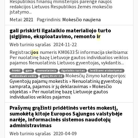
Respublikos finansų ministerijos parengė naujos
redakcijos Lietuvos Respublikos žemės mokesčio
įstatymo...
Metai:
2021
Pagrindinis:
Mokesčio naujiena
gali priskirti ilgalaikio materialiojo turto
įsigijimo, eksploatavimo, remonto
ir
Web turinio sąrašas
2024-11-22
Registraci
jos
numeris KM0633 Ši informacija skelbiama:
Per nuolatinę bazę Lietuvoje gautos individualios veiklos
pajamos Nenuolatinis Lietuvos gyventojas, vykdantis...
fr0457
gpm
nenuolatinis
ilgalaikis turtas
leidžiami atskaitymai
Mokesčių žinyno kategorijos:
individuali veikla
gpmį 35 str 2 d
Gyventojų pajamų mokestis » Nenuolatinių gyventojų
samprata, pajamos ir jų deklaravimas » Mokesčio
objektas » Per nuolatinę bazę Lietuvoje gautos
individualios veiklos pajamos
Prašymų grąžinti pridėtinės vertės mokestį,
sumokėtą kitoje Europos Sąjungos valstybėje
narėje, informacinės sistemos naudotojų
administravimas
Web turinio sąrašas
2020-04-09