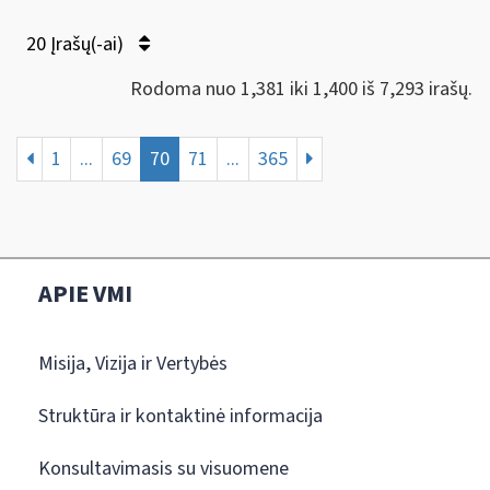
20 Įrašų(-ai)
Rodoma nuo 1,381 iki 1,400 iš 7,293 irašų.
1
...
69
70
71
...
365
APIE VMI
Misija, Vizija ir Vertybės
Struktūra ir kontaktinė informacija
Konsultavimasis su visuomene