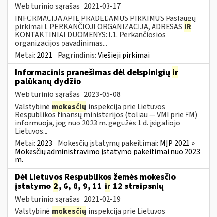
Web turinio sąrašas
2021-03-17
INFORMACIJA APIE PRADEDAMUS PIRKIMUS Paslaugų
pirkimai I. PERKANČIOJI ORGANIZACIJA, ADRESAS
IR
KONTAKTINIAI DUOMENYS: I.1. Perkančiosios
organizacijos pavadinimas...
Metai:
2021
Pagrindinis:
Viešieji pirkimai
Informacinis pranešimas dėl delspinigių
ir
palūkanų dydžio
Web turinio sąrašas
2023-05-08
Valstybinė
mokesčių
inspekcija prie Lietuvos
Respublikos finansų ministerijos (toliau — VMI prie FM)
informuoja, jog nuo 2023 m. gegužės 1 d. įsigaliojo
Lietuvos...
Metai:
2023
Mokesčių įstatymų pakeitimai:
MĮP 2021 »
Mokesčių administravimo įstatymo pakeitimai nuo 2023
m.
Dėl Lietuvos Respublikos žemės mokesčio
įstatymo
2
, 6, 8, 9, 11
ir
12 straipsnių
Web turinio sąrašas
2021-02-19
Valstybinė
mokesčių
inspekcija prie Lietuvos