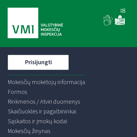
Prisijungti
Mokesčių mokėtojų informacija
Formos
Rinkmenos / Atviri duomenys
Skaičiuoklės ir pagalbininkai
Sąskaitos ir įmokų kodai
Mokesčių žinynas