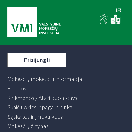
Prisijungti
Mokesčių mokėtojų informacija
Formos
Rinkmenos / Atviri duomenys
Skaičiuoklės ir pagalbininkai
Sąskaitos ir įmokų kodai
Mokesčių žinynas