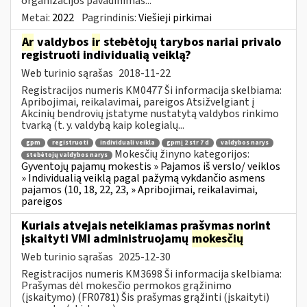
organizacijos pavadinimas...
Metai:
2022
Pagrindinis:
Viešieji pirkimai
Ar
valdybos
ir
stebėtojų tarybos nariai privalo
registruoti individualią veiklą?
Web turinio sąrašas
2018-11-22
Registracijos numeris KM0477 Ši informacija skelbiama:
Apribojimai, reikalavimai, pareigos Atsižvelgiant į
Akcinių bendrovių įstatyme nustatytą valdybos rinkimo
tvarką (t. y. valdybą kaip kolegialų...
gpm
registruoti
individuali veikla
gpmį 2 str 7 d
valdybos narys
Mokesčių žinyno kategorijos:
stebėtojų valdybos narys
Gyventojų pajamų mokestis » Pajamos iš verslo/ veiklos
» Individualią veiklą pagal pažymą vykdančio asmens
pajamos (10, 18, 22, 23, » Apribojimai, reikalavimai,
pareigos
Kuriais atvejais neteikiamas prašymas norint
įskaityti VMI administruojamų
mokesčių
Web turinio sąrašas
2025-12-30
Registracijos numeris KM3698 Ši informacija skelbiama:
Prašymas dėl mokesčio permokos grąžinimo
(įskaitymo) (FR0781) Šis prašymas grąžinti (įskaityti)