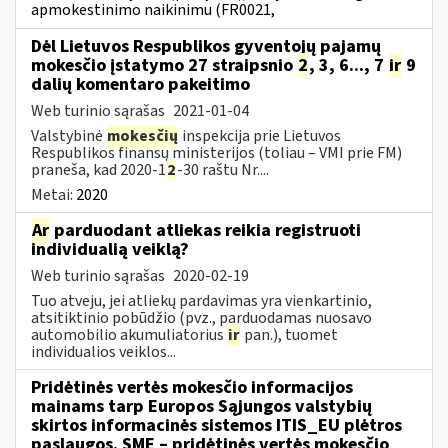
apmokestinimo naikinimu (FR0021,
Dėl Lietuvos Respublikos gyventojų pajamų
mokesčio įstatymo 27 straipsnio
2
, 3, 6..., 7
ir
9
dalių komentaro pakeitimo
Web turinio sąrašas
2021-01-04
Valstybinė
mokesčių
inspekcija prie Lietuvos
Respublikos finansų ministerijos (toliau – VMI prie FM)
praneša, kad 2020-1
2
-30 raštu Nr....
Metai:
2020
Ar
parduodant atliekas reikia registruoti
individualią veiklą?
Web turinio sąrašas
2020-02-19
Tuo atveju, jei atliekų pardavimas yra vienkartinio,
atsitiktinio pobūdžio (pvz., parduodamas nuosavo
automobilio akumuliatorius
ir
pan.), tuomet
individualios veiklos...
Pridėtinės vertės mokesčio informacijos
mainams tarp Europos Sąjungos valstybių
skirtos informacinės sistemos ITIS_EU plėtros
paslaugos. SME – pridėtinės vertės mokesčio