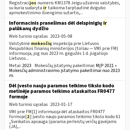
Registraci
jos
numeris KM1378 Jeigu užsienio valstybės,
su kuria sudaryta
ir
taikoma tarptautinė dvigubo
apmokestinimo išvengimo sutartis,...
Informacinis pranešimas dėl delspinigių
ir
palūkanų dydžio
Web turinio sąrašas
2023-05-08
Valstybinė
mokesčių
inspekcija prie Lietuvos
Respublikos finansų ministerijos (toliau — VMI prie FM)
informuoja, jog nuo 2023 m. gegužės 1 d. įsigaliojo
Lietuvos...
Metai:
2023
Mokesčių įstatymų pakeitimai:
MĮP 2021 »
Mokesčių administravimo įstatymo pakeitimai nuo 2023
m.
Dėl įvesto naujo paramos teikimo tikslo kodo
metinėje paramos teikimo ataskaitos FR0477
formoje
Web turinio sąrašas
2023-01-17
VMI prie FM[1] informuoja dėl ataskaitos FR0477
formoje[
2
] įvesto naujo paramos teikimo tikslo kodo 61
„Sveikatos apsauga (parama perleistų verčių gavėjams
(JA),...