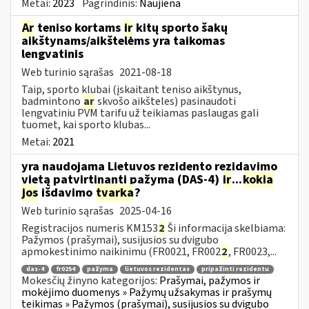
Metai:
2023
Pagrindinis:
Naujiena
Ar
teniso kortams
ir
kitų sporto šakų
aikštynams/aikštelėms yra taikomas
lengvatinis
Web turinio sąrašas
2021-08-18
Taip, sporto klubai (įskaitant teniso aikštynus,
badmintono
ar
skvošo aikšteles) pasinaudoti
lengvatiniu PVM tarifu už teikiamas paslaugas gali
tuomet, kai sporto klubas...
Metai:
2021
yra naudojama Lietuvos rezidento rezidavimo
vietą patvirtinanti pažyma (DAS-4)
ir
...
kokia
jos
išdavimo
tvarka
?
Web turinio sąrašas
2025-04-16
Registracijos numeris KM153
2
Ši informacija skelbiama:
Pažymos (prašymai), susijusios su dvigubo
apmokestinimo naikinimu (FR0021, FR002
2
, FR0023,...
das-4
fr0254
pažyma
lietuvos rezidentas
pripažinti rezidentu
Mokesčių žinyno kategorijos:
Prašymai, pažymos ir
mokėjimo duomenys » Pažymų užsakymas ir prašymų
teikimas » Pažymos (prašymai), susijusios su dvigubo