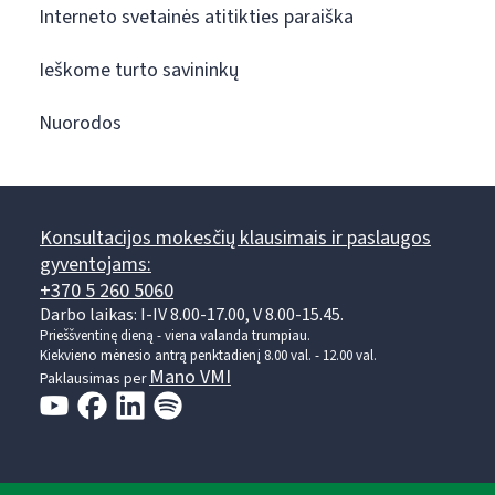
Interneto svetainės atitikties paraiška
Ieškome turto savininkų
Nuorodos
Konsultacijos mokesčių klausimais ir paslaugos
gyventojams:
+370 5 260 5060
Darbo laikas: I-IV 8.00-17.00, V 8.00-15.45.
Prieššventinę dieną - viena valanda trumpiau.
Kiekvieno mėnesio antrą penktadienį 8.00 val. - 12.00 val.
Mano VMI
Paklausimas per