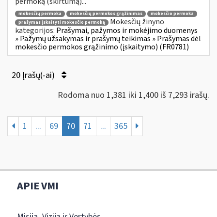
permoką (skirtumą)...
mokesčių permoka
mokesčių permokos grąžinimas
mokesčio permoka
Mokesčių žinyno
prašymas įskaityti mokesčio permoką
kategorijos:
Prašymai, pažymos ir mokėjimo duomenys
» Pažymų užsakymas ir prašymų teikimas » Prašymas dėl
mokesčio permokos grąžinimo (įskaitymo) (FR0781)
20 Įrašų(-ai)
Rodoma nuo 1,381 iki 1,400 iš 7,293 irašų.
1
...
69
70
71
...
365
APIE VMI
Misija, Vizija ir Vertybės