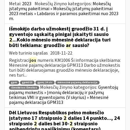
Metai:
2023
Mokesčių žinyno kategorijos:
Mokesčių
įstatymų pakeitimai » Mokesčių įstatymų pakeitimai
2023 metais » Labdaros ir paramos pakeitimai nuo 2023
m.
išmokėjo darbo užmokestį gruodžio 31 d. į
gyventojo sąskaitą pinigai įskaityti sausio
2
...Kokio mėnesio mėnesinė deklaracija turi
būti teikiama: gruodžio
ar
sausio?
Web turinio sąrašas
2018-11-22
Registraci
jos
numeris KM1006 Ši informacija skelbiama:
Mėnesinė pajamų deklaracija GPM313 Darbo užmokestis
turi būti deklaruojamas gruodžio mėnesio deklaracijoje,
nes turi...
gpm
gpm313
gpmį 24 str
mėnesinė pajamų deklaracija
Mokesčių žinyno kategorijos:
Gyventojų
išmokėtos išmokos
pajamų mokestis » Įmonių deklaracijų ir pažymų
teikimas VMI ir gyventojams (V skyrius) » Mėnesinė
pajamų deklaracija GPM313
Dėl Lietuvos Respublikos pelno mokesčio
įstatymo 17 straipsnio
2
dalies 14 punkto..., 24
straipsnio
2
dalies bei 30-
2
straipsnio
apibendrintų paaiškinimų (komentarų)