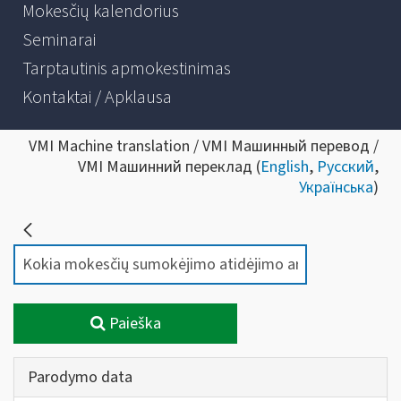
Mokesčių kalendorius
Seminarai
Tarptautinis apmokestinimas
Kontaktai / Apklausa
VMI Machine translation / VMI Машинный перевод /
VMI Машинний переклад (
English
,
Русский
,
Українська
)
Paieška
Parodymo data