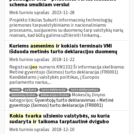
schema smulkiam verslui
Web turinio sąrašas
2023-11-28
Projekto tikslas Sukurti informacinių technologijų
priemones tarpvalstybiniams ir nacionaliniams
procesams, susijusiems su duomenų tarp valstybių narių
mainais, kad būtų galima užtikrinti tinkamą...
Kuriems
asmenims
ir
kokiais terminais VMI
išduoda metinės turto deklaracijos duomenų
Web turinio sąrašas
2018-11-22
Registraci
jos
numeris KM1332 Ši informacija skelbiama:
Metinė gyventojo (šeimos) turto deklaracija (FR0001)
Kandidatams į valstybės politikus, į Europos
parlamento narius,...
fr0001
pažyma
turto deklaracija
turto deklaravimas
Mokesčių žinyno
duomenų išrašas
deklaracijos išrašas
kategorijos:
Gyventojų turto deklaravimas » Metinė
gyventojo (šeimos) turto deklaracija (FR0001)
Kokia
tvarka
užsienio valstybės, su kuria
sudaryta
ir
taikoma tarptautinė dvigubo
Web turinio sąrašas
2018-12-10