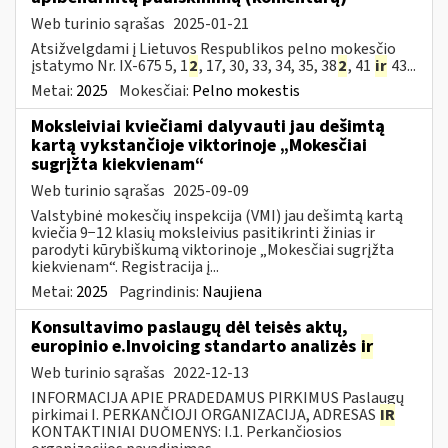
Web turinio sąrašas
2025-01-21
Atsižvelgdami į Lietuvos Respublikos pelno mokesčio
įstatymo Nr. IX-675 5, 1
2
, 17, 30, 33, 34, 35, 38
2
, 41
ir
43...
Metai:
2025
Mokesčiai:
Pelno mokestis
Moksleiviai kviečiami dalyvauti jau dešimtą
kartą vykstančioje viktorinoje „Mokesčiai
sugrįžta kiekvienam“
Web turinio sąrašas
2025-09-09
Valstybinė mokesčių inspekcija (VMI) jau dešimtą kartą
kviečia 9−12 klasių moksleivius pasitikrinti žinias ir
parodyti kūrybiškumą viktorinoje „Mokesčiai sugrįžta
kiekvienam“. Registracija į...
Metai:
2025
Pagrindinis:
Naujiena
Konsultavimo paslaugų dėl teisės aktų,
europinio e.Invoicing standarto analizės
ir
Web turinio sąrašas
2022-12-13
INFORMACIJA APIE PRADEDAMUS PIRKIMUS Paslaugų
pirkimai I. PERKANČIOJI ORGANIZACIJA, ADRESAS
IR
KONTAKTINIAI DUOMENYS: I.1. Perkančiosios