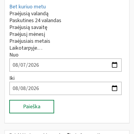
Bet kuriuo metu
Praėjusią valandą
Paskutines 24 valandas
Praėjusią savaitę
Praėjusį mėnesį
Praėjusiais metais
Laikotarpyje…
Nuo
Iki
Paieška