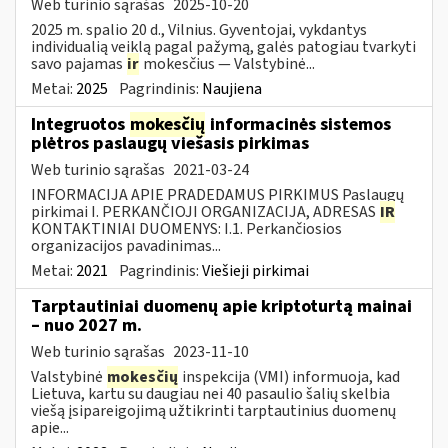
Web turinio sąrašas
2025-10-20
2025 m. spalio 20 d., Vilnius. Gyventojai, vykdantys
individualią veiklą pagal pažymą, galės patogiau tvarkyti
savo pajamas
ir
mokesčius — Valstybinė...
Metai:
2025
Pagrindinis:
Naujiena
Integruotos
mokesčių
informacinės sistemos
plėtros paslaugų viešasis pirkimas
Web turinio sąrašas
2021-03-24
INFORMACIJA APIE PRADEDAMUS PIRKIMUS Paslaugų
pirkimai I. PERKANČIOJI ORGANIZACIJA, ADRESAS
IR
KONTAKTINIAI DUOMENYS: I.1. Perkančiosios
organizacijos pavadinimas...
Metai:
2021
Pagrindinis:
Viešieji pirkimai
Tarptautiniai duomenų apie kriptoturtą mainai
– nuo 2027 m.
Web turinio sąrašas
2023-11-10
Valstybinė
mokesčių
inspekcija (VMI) informuoja, kad
Lietuva, kartu su daugiau nei 40 pasaulio šalių skelbia
viešą įsipareigojimą užtikrinti tarptautinius duomenų
apie...