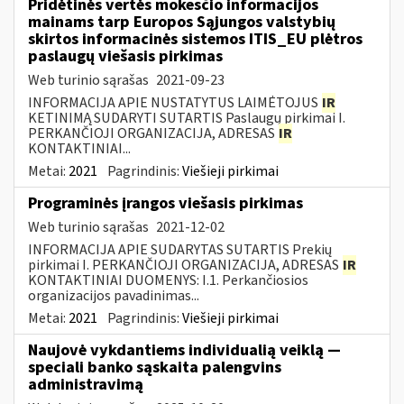
Pridėtinės vertės mokesčio informacijos
mainams tarp Europos Sąjungos valstybių
skirtos informacinės sistemos ITIS_EU plėtros
paslaugų viešasis pirkimas
Web turinio sąrašas
2021-09-23
INFORMACIJA APIE NUSTATYTUS LAIMĖTOJUS
IR
KETINIMĄ SUDARYTI SUTARTIS Paslaugų pirkimai I.
PERKANČIOJI ORGANIZACIJA, ADRESAS
IR
KONTAKTINIAI...
Metai:
2021
Pagrindinis:
Viešieji pirkimai
Programinės įrangos viešasis pirkimas
Web turinio sąrašas
2021-12-02
INFORMACIJA APIE SUDARYTAS SUTARTIS Prekių
pirkimai I. PERKANČIOJI ORGANIZACIJA, ADRESAS
IR
KONTAKTINIAI DUOMENYS: I.1. Perkančiosios
organizacijos pavadinimas...
Metai:
2021
Pagrindinis:
Viešieji pirkimai
Naujovė vykdantiems individualią veiklą —
speciali banko sąskaita palengvins
administravimą