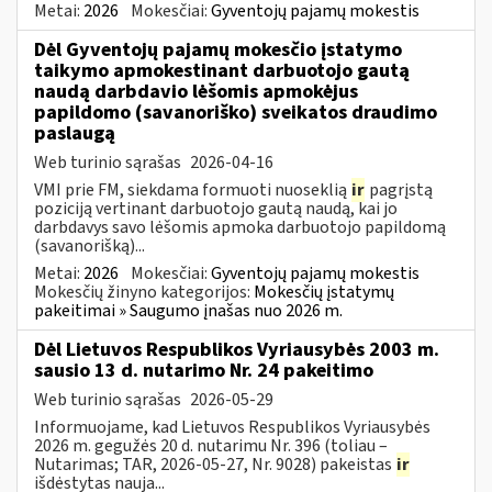
Metai:
2026
Mokesčiai:
Gyventojų pajamų mokestis
Dėl Gyventojų pajamų mokesčio įstatymo
taikymo apmokestinant darbuotojo gautą
naudą darbdavio lėšomis apmokėjus
papildomo (savanoriško) sveikatos draudimo
paslaugą
Web turinio sąrašas
2026-04-16
VMI prie FM, siekdama formuoti nuoseklią
ir
pagrįstą
poziciją vertinant darbuotojo gautą naudą, kai jo
darbdavys savo lėšomis apmoka darbuotojo papildomą
(savanorišką)...
Metai:
2026
Mokesčiai:
Gyventojų pajamų mokestis
Mokesčių žinyno kategorijos:
Mokesčių įstatymų
pakeitimai » Saugumo įnašas nuo 2026 m.
Dėl Lietuvos Respublikos Vyriausybės 2003 m.
sausio 13 d. nutarimo Nr. 24 pakeitimo
Web turinio sąrašas
2026-05-29
Informuojame, kad Lietuvos Respublikos Vyriausybės
2026 m. gegužės 20 d. nutarimu Nr. 396 (toliau –
Nutarimas; TAR, 2026-05-27, Nr. 9028) pakeistas
ir
išdėstytas nauja...