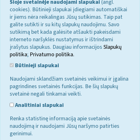
Šioje svetainėje naudojami slapukai
(angl.
cookies). Būtinieji slapukai įdiegiami automatiškai
ir jiems nėra reikalingas Jūsų sutikimas. Taip pat
galite sutikti ir su kitų slapukų naudojimu. Savo
sutikimą bet kada galėsite atšaukti pakeisdami
interneto naršyklės nustatymus ir ištrindami
įrašytus slapukus. Daugiau informacijos
Slapukų
politika
;
Privatumo politika.
Būtinieji slapukai
Naudojami sklandžiam svetainės veikimui ir įgalina
pagrindines svetainės funkcijas. Be šių slapukų
svetainė negali tinkamai veikti.
Analitiniai slapukai
Renka statistinę informaciją apie svetainės
naudojimą ir naudojami Jūsų naršymo patirties
gerinimui.