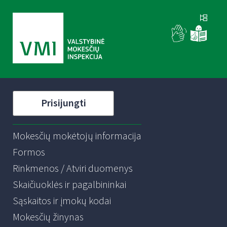
Prisijungti
Mokesčių mokėtojų informacija
Formos
Rinkmenos / Atviri duomenys
Skaičiuoklės ir pagalbininkai
Sąskaitos ir įmokų kodai
Mokesčių žinynas