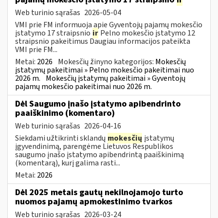
Web turinio sąrašas
2026-05-04
VMI prie FM informuoja apie Gyventojų pajamų mokesčio
įstatymo 17 straipsnio
ir
Pelno mokesčio įstatymo 12
straipsnio pakeitimus Daugiau informacijos pateikta
VMI prie FM...
Metai:
2026
Mokesčių žinyno kategorijos:
Mokesčių
įstatymų pakeitimai » Pelno mokesčio pakeitimai nuo
2026 m.
Mokesčių įstatymų pakeitimai » Gyventojų
pajamų mokesčio pakeitimai nuo 2026 m.
Dėl Saugumo įnašo įstatymo apibendrinto
paaiškinimo (komentaro)
Web turinio sąrašas
2026-04-16
Siekdami užtikrinti sklandų
mokesčių
įstatymų
įgyvendinimą, parengėme Lietuvos Respublikos
saugumo įnašo įstatymo apibendrintą paaiškinimą
(komentarą), kurį galima rasti...
Metai:
2026
Dėl 2025 metais gautų nekilnojamojo turto
nuomos pajamų apmokestinimo tvarkos
Web turinio sąrašas
2026-03-24