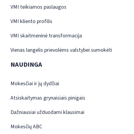
VMI teikiamos paslaugos
VMI kliento profilis
VMI skaitmeninė transformacija
Vienas langelis prievolėms valstybei sumokėti
NAUDINGA
Mokesčiai ir jų dydžiai
Atsiskaitymas grynaisiais pinigais
Dažniausiai užduodami klausimai
Mokesčių ABC