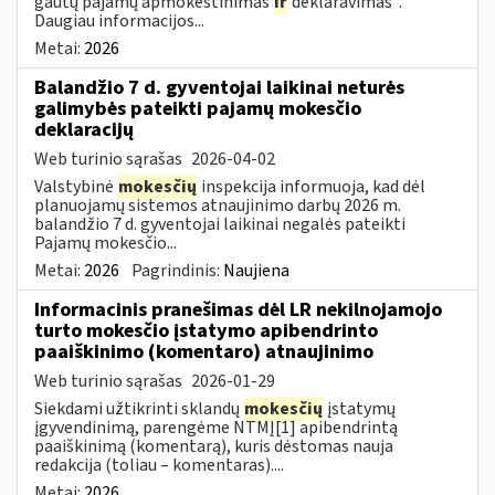
gautų pajamų apmokestinimas
ir
deklaravimas“.
Daugiau informacijos...
Metai:
2026
Balandžio 7 d. gyventojai laikinai neturės
galimybės pateikti pajamų mokesčio
deklaracijų
Web turinio sąrašas
2026-04-02
Valstybinė
mokesčių
inspekcija informuoja, kad dėl
planuojamų sistemos atnaujinimo darbų 2026 m.
balandžio 7 d. gyventojai laikinai negalės pateikti
Pajamų mokesčio...
Metai:
2026
Pagrindinis:
Naujiena
Informacinis pranešimas dėl LR nekilnojamojo
turto mokesčio įstatymo apibendrinto
paaiškinimo (komentaro) atnaujinimo
Web turinio sąrašas
2026-01-29
Siekdami užtikrinti sklandų
mokesčių
įstatymų
įgyvendinimą, parengėme NTMĮ[1] apibendrintą
paaiškinimą (komentarą), kuris dėstomas nauja
redakcija (toliau – komentaras)....
Metai:
2026