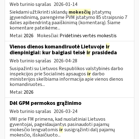
Web turinio sąrašas
2026-01-14
Siekdami užtikrinti sklandų
mokesčių
įstatymų
įgyvendinimą, parengėme PVM įstatymo 85 straipsnio 7
dalies apibendrintą paaiškinimą (komentarą). Šiame
komentare pateikėme...
Metai:
2026
Mokesčiai:
Pridėtinės vertės mokestis
Vienos dienos komandiruotė Lietuvoje
ir
dienpinigiai: kur baigiasi teisė
ir
prasideda
Web turinio sąrašas
2026-04-28
Susipažinti su Lietuvos Respublikos valstybinės darbo
inspekcijos prie Socialinės apsaugos
ir
darbo
ministerijos skelbiama informacija apie vienos dienos
komandiruotes...
Metai:
2026
Dėl GPM permokos grąžinimo
Web turinio sąrašas
2026-03-24
VMI prie FM primena, kad nuolatiniai Lietuvos
gyventojai, pageidaujantys pasinaudoti pajamų
mokesčio lengvatomis
ir
susigrąžinti dalį pajamų
mokesčio, išskaičiuoto...