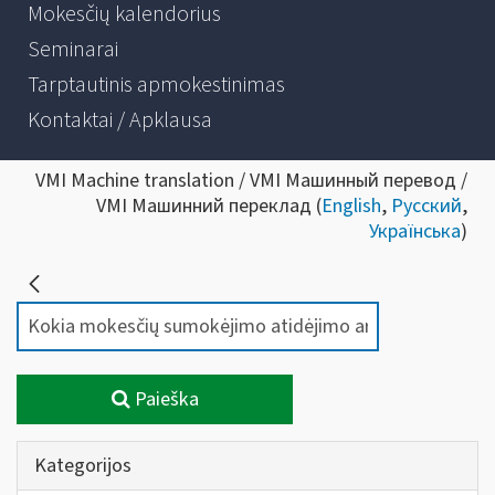
Mokesčių kalendorius
Seminarai
Tarptautinis apmokestinimas
Kontaktai / Apklausa
VMI Machine translation / VMI Машинный перевод /
VMI Машинний переклад (
English
,
Русский
,
Українська
)
Paieška
Kategorijos