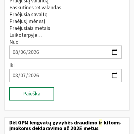
Praėjusią valandą
Paskutines 24 valandas
Praėjusią savaitę
Praėjusį mėnesį
Praėjusiais metais
Laikotarpyje…
Nuo
Iki
Paieška
Dėl GPM lengvatų gyvybės draudimo
ir
kitoms
įmokoms deklaravimo už 2025 metus