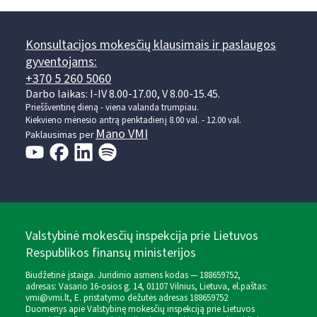
Konsultacijos mokesčių klausimais ir paslaugos
gyventojams:
+370 5 260 5060
Darbo laikas: I-IV 8.00-17.00, V 8.00-15.45.
Prieššventinę dieną - viena valanda trumpiau.
Kiekvieno mėnesio antrą penktadienį 8.00 val. - 12.00 val.
Mano VMI
Paklausimas per
Valstybinė mokesčių inspekcija prie Lietuvos
Respublikos finansų ministerijos
Biudžetinė įstaiga. Juridinio asmens kodas — 188659752,
adresas: Vasario 16-osios g. 14, 01107 Vilnius, Lietuva, el.paštas:
vmi@vmi.lt
, E. pristatymo dėžutės adresas 188659752
Duomenys apie Valstybinę mokesčių inspekciją prie Lietuvos