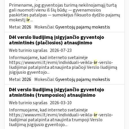
Primename, jog gyventojas turimą nekilnojamąjį turtą
gali nuomoti vienu iš šių būdų: — gyvenamosios
paskirties patalpas — sumokėjus fiksuoto dydžio pajamų
mokestį
ir
...
Metai:
2026
Mokesčiai:
Gyventojų pajamų mokestis
Dėl verslo liudijimą įsigyjančio gyventojo
atmintinės (plačiosios) atnaujinimo
Web turinio sąrašas
2026-07-23
Informuojame, kad interneto svetainėje
https://www.vmi.lt/evmi/individuali-veikla-
ir
-verslo-
liudijimai patalpinta atnaujinta plačioji Verslo liudijimą
įsigijusio gyventojo...
Metai:
2026
Mokesčiai:
Gyventojų pajamų mokestis
Dėl verslo liudijimą įsigyjančio gyventojo
atmintinės (trumposios) atnaujinimo
Web turinio sąrašas
2026-03-10
Informuojame, kad interneto svetainėje
https://www.vmi.lt/evmi/individuali-veikla-
ir
-verslo-
liudijimai patalpinta atnaujinta trumpoji Verslo
liudijimą įsigijusio gyventojo...