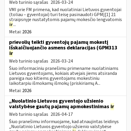
Web turinio sąrašas
2026-03-24
VMI prie FM primena, kad nuolatiniai Lietuvos gyventojai
(toliau – gyventojai) turi teisę pasinaudoti GPMĮ[1] 21
straipsnyje nustatytomis pajamų mokesčio lengvatomis
ir
...
Metai:
2026
prievolių teikti gyventojų pajamų mokestį
išskaičiuojančio asmens deklaracijas (GPM313
ir
Web turinio sąrašas
2026-03-24
Šiuo informaciniu pranešimu primename nuolatiniams
Lietuvos gyventojams, kokiais atvejais jiems atsiranda
pareiga nuo kitiems gyventojams mokestiniu
laikotarpiu išmokamų išmokų (priskiriamų A...
Metai:
2026
„Nuolatinio Lietuvos gyventojo užsienio
valstybėse gautų pajamų apmokestinimas
ir
Web turinio sąrašas
2026-04-17
Šiuo pranešimu informuojame, kad atnaujintas leidinys
„Nuolatinio Lietuvos gyventojo užsienio valstybėse