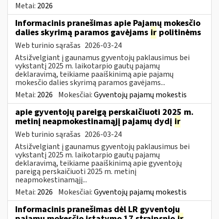
Metai:
2026
Informacinis pranešimas apie Pajamų mokesčio
dalies skyrimą paramos gavėjams
ir
politinėms
Web turinio sąrašas
2026-03-24
Atsižvelgiant į gaunamus gyventojų paklausimus bei
vykstantį 2025 m. laikotarpio gautų pajamų
deklaravimą, teikiame paaiškinimą apie pajamų
mokesčio dalies skyrimą paramos gavėjams...
Metai:
2026
Mokesčiai:
Gyventojų pajamų mokestis
apie gyventojų pareigą perskaičiuoti 2025 m.
metinį neapmokestinamąjį pajamų dydį
ir
Web turinio sąrašas
2026-03-24
Atsižvelgiant į gaunamus gyventojų paklausimus bei
vykstantį 2025 m. laikotarpio gautų pajamų
deklaravimą, teikiame paaiškinimą apie gyventojų
pareigą perskaičiuoti 2025 m. metinį
neapmokestinamąjį...
Metai:
2026
Mokesčiai:
Gyventojų pajamų mokestis
Informacinis pranešimas dėl LR gyventojų
pajamų mokesčio įstatymo 17 straipsnio
ir