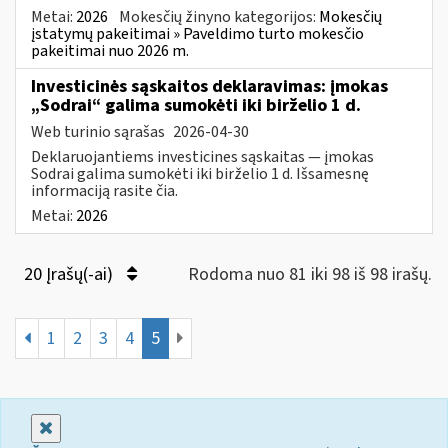
Metai:
2026
Mokesčių žinyno kategorijos:
Mokesčių
įstatymų pakeitimai » Paveldimo turto mokesčio
pakeitimai nuo 2026 m.
Investicinės sąskaitos deklaravimas: įmokas
„Sodrai“ galima sumokėti iki birželio 1 d.
Web turinio sąrašas
2026-04-30
Deklaruojantiems investicines sąskaitas — įmokas
Sodrai galima sumokėti iki birželio 1 d. Išsamesnę
informaciją rasite čia.
Metai:
2026
20 Įrašų(-ai)
Rodoma nuo 81 iki 98 iš 98 irašų.
1
2
3
4
5
Uždaryti