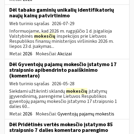
Dėl tabako gaminių unikalių identifikatorių
naujų kainų patvirtinimo
Web turinio sąrašas
2026-07-29
Informuojame, kad 2026 m. rugpjūčio 1 d. įsigalioja
Valstybinės
mokesčių
inspekcijos prie Lietuvos
Respublikos finansų ministerijos viršininko 2026 m.
liepos 23 d. įsakymas...
Metai:
2026
Mokesčiai:
Akcizai
Dėl Gyventojų pajamų mokesčio įstatymo 17
straipsnio apibendrinto paaiškinimo
(komentaro)
Web turinio sąrašas
2026-05-28
Siekdami užtikrinti sklandų
mokesčių
įstatymų
įgyvendinimą, parengėme Lietuvos Respublikos
gyventojų pajamų mokesčio įstatymo 17 straipsnio 1
dalies 60...
Metai:
2026
Mokesčiai:
Gyventojų pajamų mokestis
Dėl Pridėtinės vertės mokesčio įstatymo 85
straipsnio 7 dalies komentaro parengimo