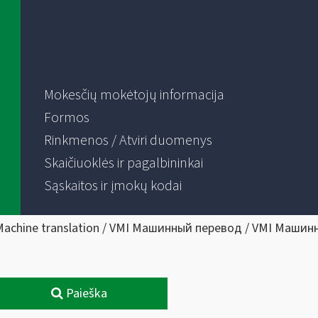
Mokesčių mokėtojų informacija
Formos
Rinkmenos / Atviri duomenys
Skaičiuoklės ir pagalbininkai
Sąskaitos ir įmokų kodai
Machine translation / VMI Машинный перевод / VMI Машин
Paieška