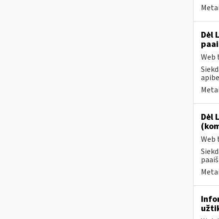
Metai
Dėl 
paai
Web t
Siekd
apibe
Metai
Dėl 
(kom
Web t
Siekd
paaiš
Metai
Info
užti