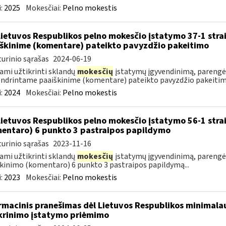
:
2025
Mokesčiai:
Pelno mokestis
Lietuvos Respublikos pelno mokesčio įstatymo 37-1 stra
škinime (komentare) pateikto pavyzdžio pakeitimo
urinio sąrašas
2024-06-19
ami užtikrinti sklandų
mokesčių
įstatymų įgyvendinimą, parengėm
ndrintame paaiškinime (komentare) pateikto pavyzdžio pakeitimą
:
2024
Mokesčiai:
Pelno mokestis
Lietuvos Respublikos pelno mokesčio įstatymo 56-1 stra
entaro) 6 punkto 3 pastraipos papildymo
urinio sąrašas
2023-11-16
ami užtikrinti sklandų
mokesčių
įstatymų įgyvendinimą, parengėm
kinimo (komentaro) 6 punkto 3 pastraipos papildymą...
:
2023
Mokesčiai:
Pelno mokestis
rmacinis pranešimas dėl Lietuvos Respublikos minimala
krinimo įstatymo priėmimo