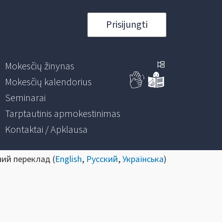
Prisijungti
Mokesčių žinynas
Mokesčių kalendorius
Seminarai
Tarptautinis apmokestinimas
Kontaktai / Apklausa
ний переклад (
English
,
Русский
,
Українська
)