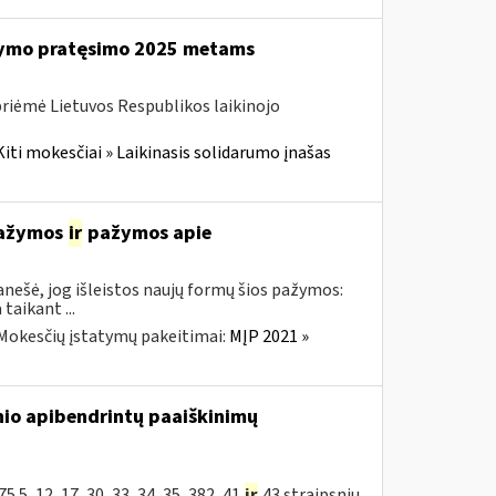
ikymo pratęsimo 2025 metams
priėmė Lietuvos Respublikos laikinojo
Kiti mokesčiai » Laikinasis solidarumo įnašas
 pažymos
ir
pažymos apie
nešė, jog išleistos naujų formų šios pažymos:
aikant ...
Mokesčių įstatymų pakeitimai:
MĮP 2021 »
nio apibendrintų paaiškinimų
5, 12, 17, 30, 33, 34, 35, 382, 41
ir
43 straipsnių