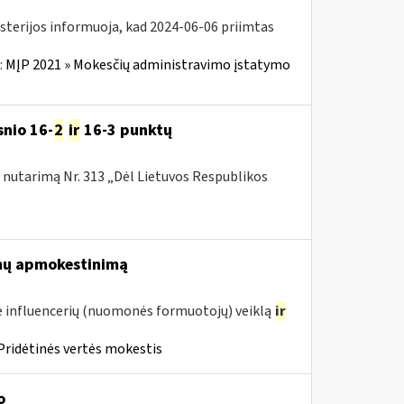
isterijos informuoja, kad 2024-06-06 priimtas
:
MĮP 2021 » Mokesčių administravimo įstatymo
snio 16-
2
ir
16-3 punktų
nutarimą Nr. 313 „Dėl Lietuvos Respublikos
mų apmokestinimą
 influencerių (nuomonės formuotojų) veiklą
ir
Pridėtinės vertės mokestis
o