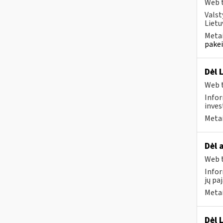
Web t
Valst
Lietu
Metai
pakei
Dėl 
Web t
Infor
inves
Metai
Dėl 
Web t
Infor
jų pa
Metai
Dėl 