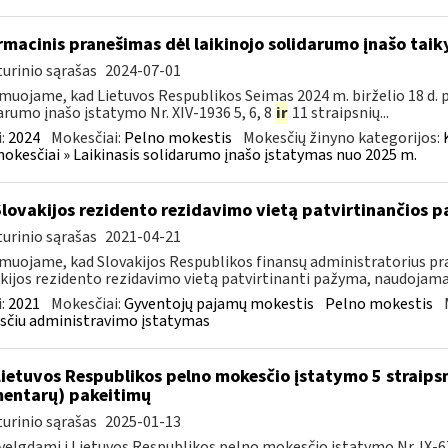
rmacinis pranešimas dėl laikinojo solidarumo įnašo ta
urinio sąrašas
2024-07-01
muojame, kad Lietuvos Respublikos Seimas 2024 m. birželio 18 d. 
arumo įnašo įstatymo Nr. XIV-1936 5, 6, 8
ir
11 straipsnių...
:
2024
Mokesčiai:
Pelno mokestis
Mokesčių žinyno kategorijos:
mokesčiai » Laikinasis solidarumo įnašo įstatymas nuo 2025 m.
Slovakijos rezidento rezidavimo vietą patvirtinančios
urinio sąrašas
2021-04-21
muojame, kad Slovakijos Respublikos finansų administratorius pra
kijos rezidento rezidavimo vietą patvirtinanti pažyma, naudojama t
:
2021
Mokesčiai:
Gyventojų pajamų mokestis
Pelno mokestis
čiu administravimo įstatymas
Lietuvos Respublikos pelno mokesčio įstatymo 5 straips
entarų) pakeitimų
urinio sąrašas
2025-01-13
velgdami į Lietuvos Respublikos pelno mokesčio įstatymo Nr. IX-675 