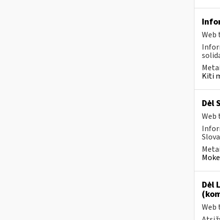
Info
Web t
Infor
solid
Metai
Kiti 
Dėl 
Web t
Infor
Slova
Metai
Mokes
Dėl 
(kom
Web t
Atsiž