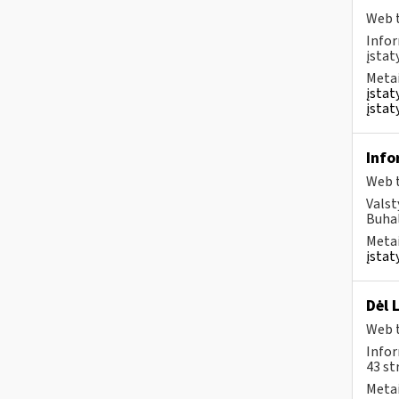
Web t
Infor
įstat
Metai
įstat
įstat
Info
Web t
Valst
Buhal
Metai
įstat
Dėl 
Web t
Infor
43 st
Metai