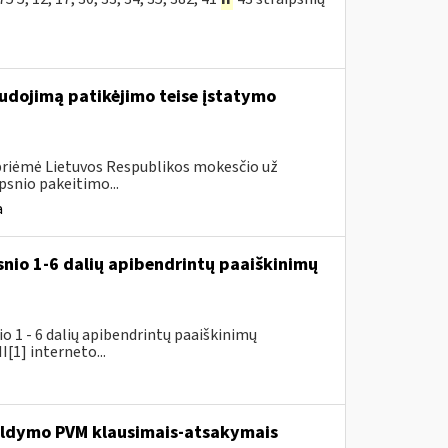
udojimą patikėjimo teise įstatymo
 priėmė Lietuvos Respublikos mokesčio už
psnio pakeitimo...
a
snio 1-6 dalių apibendrintų paaiškinimų
 1 - 6 dalių apibendrintų paaiškinimų
[1] interneto...
pildymo PVM klausimais-atsakymais