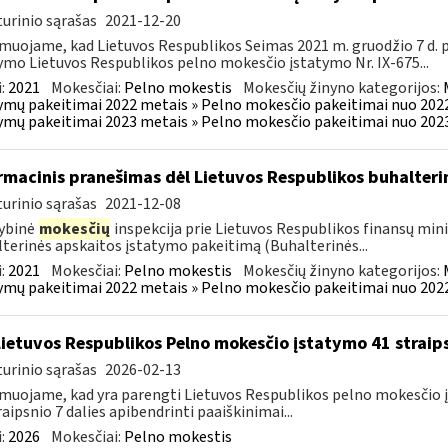
urinio sąrašas
2021-12-20
muojame, kad Lietuvos Respublikos Seimas 2021 m. gruodžio 7 d.
ymo Lietuvos Respublikos pelno mokesčio įstatymo Nr. IX-675...
:
2021
Mokesčiai:
Pelno mokestis
Mokesčių žinyno kategorijos:
ymų pakeitimai 2022 metais » Pelno mokesčio pakeitimai nuo 202
ymų pakeitimai 2023 metais » Pelno mokesčio pakeitimai nuo 202
rmacinis pranešimas dėl Lietuvos Respublikos buhalter
urinio sąrašas
2021-12-08
ybinė
mokesčių
inspekcija prie Lietuvos Respublikos finansų min
terinės apskaitos įstatymo pakeitimą (Buhalterinės...
:
2021
Mokesčiai:
Pelno mokestis
Mokesčių žinyno kategorijos:
ymų pakeitimai 2022 metais » Pelno mokesčio pakeitimai nuo 202
Lietuvos Respublikos Pelno mokesčio įstatymo 41 straips
urinio sąrašas
2026-02-13
muojame, kad yra parengti Lietuvos Respublikos pelno mokesčio įs
raipsnio 7 dalies apibendrinti paaiškinimai...
:
2026
Mokesčiai:
Pelno mokestis