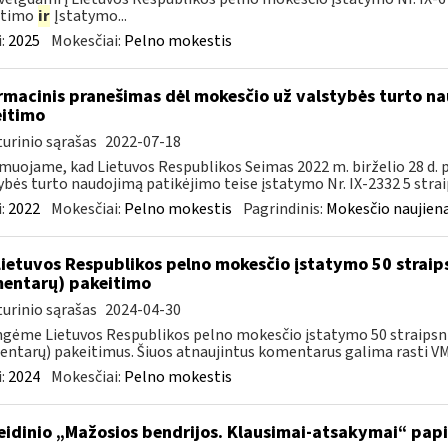
itimo
ir
Įstatymo...
:
2025
Mokesčiai:
Pelno mokestis
rmacinis pranešimas dėl mokesčio už valstybės turto na
itimo
urinio sąrašas
2022-07-18
muojame, kad Lietuvos Respublikos Seimas 2022 m. birželio 28 d.
ybės turto naudojimą patikėjimo teise įstatymo Nr. IX-2332 5 strai
:
2022
Mokesčiai:
Pelno mokestis
Pagrindinis:
Mokesčio naujien
Lietuvos Respublikos pelno mokesčio įstatymo 50 straip
entarų) pakeitimo
urinio sąrašas
2024-04-30
gėme Lietuvos Respublikos pelno mokesčio įstatymo 50 straipsnio
ntarų) pakeitimus. Šiuos atnaujintus komentarus galima rasti VMI
:
2024
Mokesčiai:
Pelno mokestis
leidinio „Mažosios bendrijos. Klausimai-atsakymai“ pa