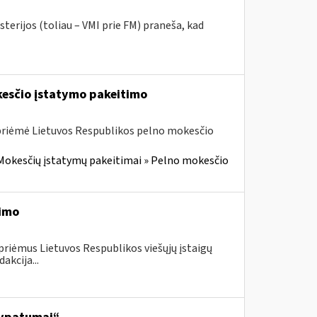
terijos (toliau – VMI prie FM) praneša, kad
kesčio įstatymo pakeitimo
 priėmė Lietuvos Respublikos pelno mokesčio
Mokesčių įstatymų pakeitimai » Pelno mokesčio
timo
priėmus Lietuvos Respublikos viešųjų įstaigų
akcija...