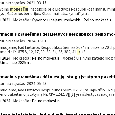
urinio sąrašas
2021-03-17
ybinė
mokesčių
inspekcija prie Lietuvos Respublikos finansų minis
nys „Mažosios bendrijos. Klausimai-atsakymai“ yra...
:
2021
Mokesčiai:
Gyventojų pajamų mokestis
Pelno mokestis
rmacinis pranešimas dėl Lietuvos Respublikos pelno mo
urinio sąrašas
2024-07-01
muojame, kad Lietuvos Respublikos Seimas 2024 m. birželio 20 d.
mo Nr. IX-675 5, 12, 17, 30, 33, 34, 35, 382, 41
ir
43...
:
2024
Mokesčiai:
Pelno mokestis
Mokesčių žinyno kategorijos:
timai nuo 2025 m.
rmacinis pranešimas dėl viešųjų įstaigų įstatymo pakei
urinio sąrašas
2024-05-23
muojame, kad Lietuvos Respublikos Seimui 2023 m. lapkričio 16 d. 
ymo pakeitimo įstatymą Nr. XIV-2242, VĮĮ[1] yra išdėstytas nauja red
:
2024
Mokesčiai:
Pelno mokestis