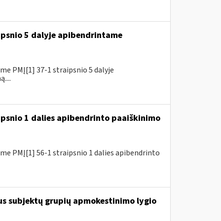
ipsnio 5 dalyje apibendrintame
e PMĮ[1] 37-1 straipsnio 5 dalyje
....
ipsnio 1 dalies apibendrinto paaiškinimo
e PMĮ[1] 56-1 straipsnio 1 dalies apibendrinto
us subjektų grupių apmokestinimo lygio