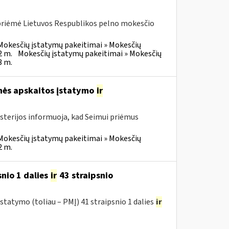
 priėmė Lietuvos Respublikos pelno mokesčio
Mokesčių įstatymų pakeitimai » Mokesčių
2 m.
Mokesčių įstatymų pakeitimai » Mokesčių
3 m.
inės apskaitos įstatymo
ir
isterijos informuoja, kad Seimui priėmus
Mokesčių įstatymų pakeitimai » Mokesčių
2 m.
nio 1 dalies
ir
43 straipsnio
tatymo (toliau – PMĮ) 41 straipsnio 1 dalies
ir