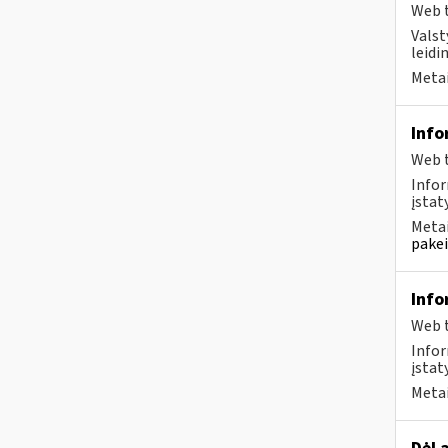
Web t
Valst
leidi
Metai
Info
Web t
Infor
įstaty
Metai
pakei
Info
Web t
Infor
įstat
Metai