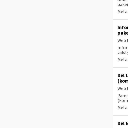
pake
Metai
Info
pake
Web t
Infor
valst
Metai
Dėl 
(kom
Web t
Paren
(kome
Metai
Dėl 