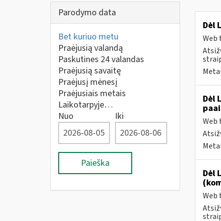
Parodymo data
Dėl 
Bet kuriuo metu
Web t
Praėjusią valandą
Atsiž
Paskutines 24 valandas
strai
Praėjusią savaitę
Metai
Praėjusį mėnesį
Praėjusiais metais
Dėl 
Laikotarpyje…
paai
Nuo
Iki
Web t
Atsiž
Metai
Paieška
Dėl 
(kom
Web t
Atsiž
strai