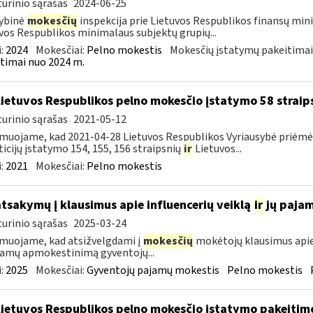
urinio sąrašas
2024-06-25
ybinė
mokesčių
inspekcija prie Lietuvos Respublikos finansų min
vos Respublikos minimalaus subjektų grupių...
:
2024
Mokesčiai:
Pelno mokestis
Mokesčių įstatymų pakeitimai
timai nuo 2024 m.
Lietuvos Respublikos pelno mokesčio įstatymo 58 straip
urinio sąrašas
2021-05-12
muojame, kad 2021-04-28 Lietuvos Respublikos Vyriausybė priėmė 
ticijų įstatymo 154, 155, 156 straipsnių
ir
Lietuvos...
:
2021
Mokesčiai:
Pelno mokestis
atsakymų į klausimus apie influencerių veiklą
ir
jų paja
urinio sąrašas
2025-03-24
muojame, kad atsižvelgdami į
mokesčių
mokėtojų klausimus apie
jamų apmokestinimą gyventojų...
:
2025
Mokesčiai:
Gyventojų pajamų mokestis
Pelno mokestis
Lietuvos Respublikos pelno mokesčio įstatymo pakeitim