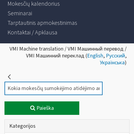
Mokesčių kalendorius
Seminarai
Tarptautinis apmokestinimas
Kontaktai / Apklausa
VMI Machine translation / VMI Машинный перевод /
VMI Машинний переклад (
English
,
Русский
,
Українська
)
Paieška
Kategorijos