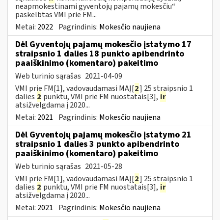
neapmokestinami gyventojų pajamų mokesčiu“
paskelbtas VMI prie FM...
Metai:
2022
Pagrindinis:
Mokesčio naujiena
Dėl Gyventojų pajamų mokesčio įstatymo 17
straipsnio 1 dalies 18 punkto apibendrinto
paaiškinimo (komentaro) pakeitimo
Web turinio sąrašas
2021-04-09
VMI prie FM[1], vadovaudamasi MAĮ[
2
] 25 straipsnio 1
dalies
2
punktu, VMI prie FM nuostatais[3],
ir
atsižvelgdama į 2020...
Metai:
2021
Pagrindinis:
Mokesčio naujiena
Dėl Gyventojų pajamų mokesčio įstatymo 21
straipsnio 1 dalies 3 punkto apibendrinto
paaiškinimo (komentaro) pakeitimo
Web turinio sąrašas
2021-05-28
VMI prie FM[1], vadovaudamasi MAĮ[
2
] 25 straipsnio 1
dalies
2
punktu, VMI prie FM nuostatais[3],
ir
atsižvelgdama į 2020...
Metai:
2021
Pagrindinis:
Mokesčio naujiena