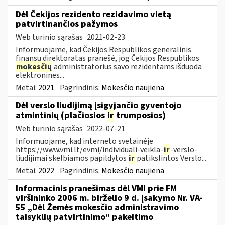
Dėl Čekijos rezidento rezidavimo vietą
patvirtinančios pažymos
Web turinio sąrašas
2021-02-23
Informuojame, kad Čekijos Respublikos generalinis
finansų direktoratas pranešė, jog Čekijos Respublikos
mokesčių
administratorius savo rezidentams išduoda
elektronines...
Metai:
2021
Pagrindinis:
Mokesčio naujiena
Dėl verslo liudijimą įsigyjančio gyventojo
atmintinių (plačiosios
ir
trumposios)
Web turinio sąrašas
2022-07-21
Informuojame, kad interneto svetainėje
https://www.vmi.lt/evmi/individuali-veikla-
ir
-verslo-
liudijimai skelbiamos papildytos
ir
patikslintos Verslo...
Metai:
2022
Pagrindinis:
Mokesčio naujiena
Informacinis pranešimas dėl VMI prie FM
viršininko 2006 m. birželio 9 d. įsakymo Nr. VA-
55 „Dėl Žemės mokesčio administravimo
taisyklių patvirtinimo“ pakeitimo