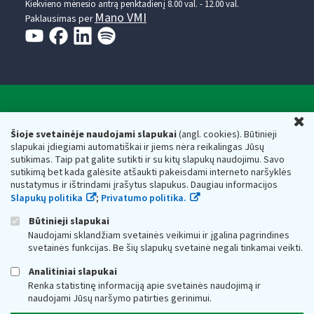
Kiekvieno mėnesio antrą penktadienį 8.00 val. - 12.00 val.
Mano VMI
Paklausimas per
Valstybinė mokesčių inspekcija prie Lietuvos
U
Respublikos finansų ministerijos
Šioje svetainėje naudojami slapukai
(angl. cookies). Būtinieji
slapukai įdiegiami automatiškai ir jiems nėra reikalingas Jūsų
Biudžetinė įstaiga. Juridinio asmens kodas — 188659752,
sutikimas. Taip pat galite sutikti ir su kitų slapukų naudojimu. Savo
adresas: Vasario 16-osios g. 14, 01107 Vilnius, Lietuva, el.paštas:
sutikimą bet kada galėsite atšaukti pakeisdami interneto naršyklės
vmi@vmi.lt
, E. pristatymo dėžutės adresas 188659752
nustatymus ir ištrindami įrašytus slapukus. Daugiau informacijos
Duomenys apie Valstybinę mokesčių inspekciją prie Lietuvos
Slapukų politika
;
Privatumo politika.
Respublikos finansų ministerijos kaupiami ir saugomi Juridinių
asmenų registre
Būtinieji slapukai
Naudojami sklandžiam svetainės veikimui ir įgalina pagrindines
svetainės funkcijas. Be šių slapukų svetainė negali tinkamai veikti.
Analitiniai slapukai
Renka statistinę informaciją apie svetainės naudojimą ir
naudojami Jūsų naršymo patirties gerinimui.