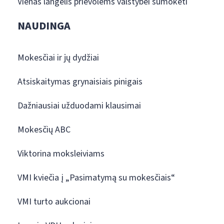
Vienas langelis prievolėms valstybei sumokėti
NAUDINGA
Mokesčiai ir jų dydžiai
Atsiskaitymas grynaisiais pinigais
Dažniausiai užduodami klausimai
Mokesčių ABC
Viktorina moksleiviams
VMI kviečia į „Pasimatymą su mokesčiais“
VMI turto aukcionai