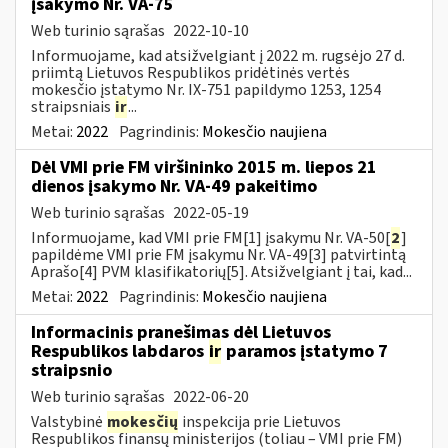
įsakymo Nr. VA-75
Web turinio sąrašas
2022-10-10
Informuojame, kad atsižvelgiant į 2022 m. rugsėjo 27 d.
priimtą Lietuvos Respublikos pridėtinės vertės
mokesčio įstatymo Nr. IX-751 papildymo 1253, 1254
straipsniais
ir
...
Metai:
2022
Pagrindinis:
Mokesčio naujiena
Dėl VMI prie FM viršininko 2015 m. liepos 21
dienos įsakymo Nr. VA-49 pakeitimo
Web turinio sąrašas
2022-05-19
Informuojame, kad VMI prie FM[1] įsakymu Nr. VA-50[
2
]
papildėme VMI prie FM įsakymu Nr. VA-49[3] patvirtintą
Aprašo[4] PVM klasifikatorių[5]. Atsižvelgiant į tai, kad...
Metai:
2022
Pagrindinis:
Mokesčio naujiena
Informacinis pranešimas dėl Lietuvos
Respublikos labdaros
ir
paramos įstatymo 7
straipsnio
Web turinio sąrašas
2022-06-20
Valstybinė
mokesčių
inspekcija prie Lietuvos
Respublikos finansų ministerijos (toliau – VMI prie FM)