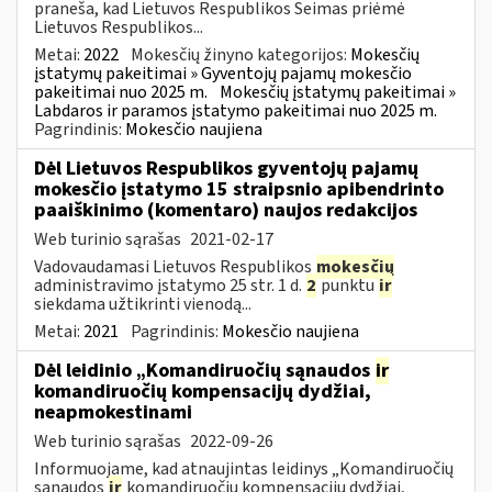
praneša, kad Lietuvos Respublikos Seimas priėmė
Lietuvos Respublikos...
Metai:
2022
Mokesčių žinyno kategorijos:
Mokesčių
įstatymų pakeitimai » Gyventojų pajamų mokesčio
pakeitimai nuo 2025 m.
Mokesčių įstatymų pakeitimai »
Labdaros ir paramos įstatymo pakeitimai nuo 2025 m.
Pagrindinis:
Mokesčio naujiena
Dėl Lietuvos Respublikos gyventojų pajamų
mokesčio įstatymo 15 straipsnio apibendrinto
paaiškinimo (komentaro) naujos redakcijos
Web turinio sąrašas
2021-02-17
Vadovaudamasi Lietuvos Respublikos
mokesčių
administravimo įstatymo 25 str. 1 d.
2
punktu
ir
siekdama užtikrinti vienodą...
Metai:
2021
Pagrindinis:
Mokesčio naujiena
Dėl leidinio „Komandiruočių sąnaudos
ir
komandiruočių kompensacijų dydžiai,
neapmokestinami
Web turinio sąrašas
2022-09-26
Informuojame, kad atnaujintas leidinys „Komandiruočių
sąnaudos
ir
komandiruočių kompensacijų dydžiai,