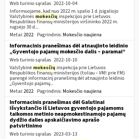
Web turinio sąrašas
2022-10-04
Informuojame, kad nuo 2022 m. spalio 1 d. įsigaliojo
Valstybinės
mokesčių
inspekcijos prie Lietuvos
Respublikos finansų ministerijos viršininko 2022 m.
rugsėjo 30 d....
Metai:
2022
Pagrindinis:
Mokesčio naujiena
Informacinis pranešimas dėl atnaujinto leidinio
„Gyventojo pajamų mokesčio dalis – paramai“
Web turinio sąrašas
2022-10-10
Valstybinė
mokesčių
inspekcija prie Lietuvos
Respublikos finansų ministerijos (toliau – VMI prie FM)
parengė informacinį pranešimą dėl atnaujinto leidinio
„Gyventojo pajamų...
Metai:
2022
Pagrindinis:
Mokesčio naujiena
Informacinis pranešimas dėl Galutinai
išvykstančio iš Lietuvos gyventojo pajamoms
taikomos metinio neapmokestinamojo pajamų
dydžio dalies apskaičiavimo aprašo
patvirtinimo
Web turinio sąrašas
2023-03-13