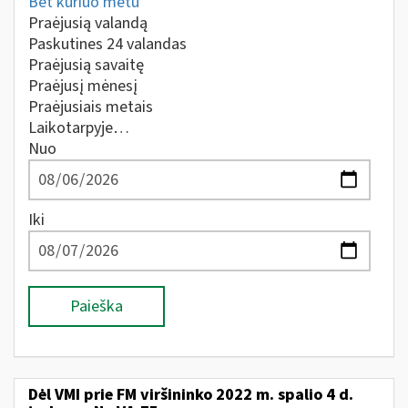
Bet kuriuo metu
Praėjusią valandą
Paskutines 24 valandas
Praėjusią savaitę
Praėjusį mėnesį
Praėjusiais metais
Laikotarpyje…
Nuo
Iki
Paieška
Dėl VMI prie FM viršininko 2022 m. spalio 4 d.