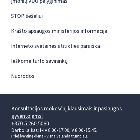
Įmonių VDU palyginimas
STOP šešėliui
Krašto apsaugos ministerijos informacija
Interneto svetainės atitikties paraiška
Ieškome turto savininkų
Nuorodos
Konsultacijos mokesčių klausimais ir paslaugos
gyventojams:
+370 5 260 5060
Darbo laikas: I-IV 8.00-17.00, V 8.00-15.45.
Prieššventinę dieną - viena valanda trumpiau.