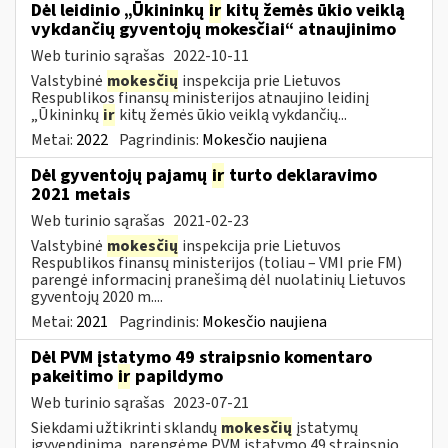
Dėl leidinio „Ūkininkų
ir
kitų žemės ūkio veiklą
vykdančių gyventojų mokesčiai“ atnaujinimo
Web turinio sąrašas
2022-10-11
Valstybinė
mokesčių
inspekcija prie Lietuvos
Respublikos finansų ministerijos atnaujino leidinį
„Ūkininkų
ir
kitų žemės ūkio veiklą vykdančių...
Metai:
2022
Pagrindinis:
Mokesčio naujiena
Dėl gyventojų pajamų
ir
turto deklaravimo
2021 metais
Web turinio sąrašas
2021-02-23
Valstybinė
mokesčių
inspekcija prie Lietuvos
Respublikos finansų ministerijos (toliau – VMI prie FM)
parengė informacinį pranešimą dėl nuolatinių Lietuvos
gyventojų 2020 m....
Metai:
2021
Pagrindinis:
Mokesčio naujiena
Dėl PVM įstatymo 49 straipsnio komentaro
pakeitimo
ir
papildymo
Web turinio sąrašas
2023-07-21
Siekdami užtikrinti sklandų
mokesčių
įstatymų
įgyvendinimą, parengėme PVM įstatymo 49 straipsnio