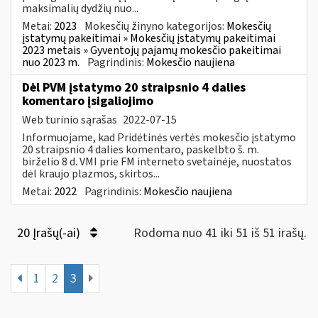
maksimalių dydžių nuo...
Metai:
2023
Mokesčių žinyno kategorijos:
Mokesčių
įstatymų pakeitimai » Mokesčių įstatymų pakeitimai
2023 metais » Gyventojų pajamų mokesčio pakeitimai
nuo 2023 m.
Pagrindinis:
Mokesčio naujiena
Dėl PVM įstatymo 20 straipsnio 4 dalies
komentaro įsigaliojimo
Web turinio sąrašas
2022-07-15
Informuojame, kad Pridėtinės vertės mokesčio įstatymo
20 straipsnio 4 dalies komentaro, paskelbto š. m.
birželio 8 d. VMI prie FM interneto svetainėje, nuostatos
dėl kraujo plazmos, skirtos...
Metai:
2022
Pagrindinis:
Mokesčio naujiena
20 Įrašų(-ai)
Rodoma nuo 41 iki 51 iš 51 irašų.
1
2
3