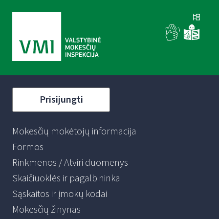
Prisijungti
Mokesčių mokėtojų informacija
Formos
Rinkmenos / Atviri duomenys
Skaičiuoklės ir pagalbininkai
Sąskaitos ir įmokų kodai
Mokesčių žinynas