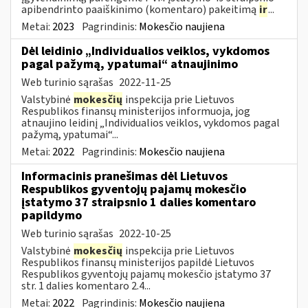
apibendrinto paaiškinimo (komentaro) pakeitimą
ir
...
Metai:
2023
Pagrindinis:
Mokesčio naujiena
Dėl leidinio „Individualios veiklos, vykdomos
pagal pažymą, ypatumai“ atnaujinimo
Web turinio sąrašas
2022-11-25
Valstybinė
mokesčių
inspekcija prie Lietuvos
Respublikos finansų ministerijos informuoja, jog
atnaujino leidinį „Individualios veiklos, vykdomos pagal
pažymą, ypatumai“...
Metai:
2022
Pagrindinis:
Mokesčio naujiena
Informacinis pranešimas dėl Lietuvos
Respublikos gyventojų pajamų mokesčio
įstatymo 37 straipsnio 1 dalies komentaro
papildymo
Web turinio sąrašas
2022-10-25
Valstybinė
mokesčių
inspekcija prie Lietuvos
Respublikos finansų ministerijos papildė Lietuvos
Respublikos gyventojų pajamų mokesčio įstatymo 37
str. 1 dalies komentaro 2.4...
Metai:
2022
Pagrindinis:
Mokesčio naujiena