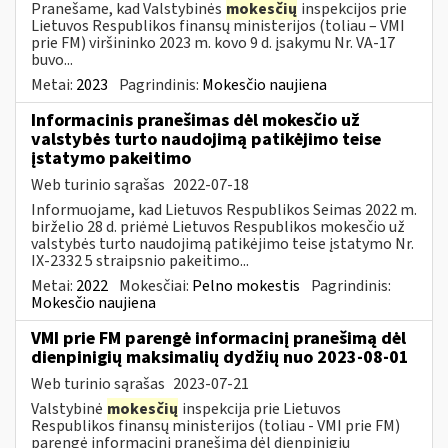
Pranešame, kad Valstybinės
mokesčių
inspekcijos prie
Lietuvos Respublikos finansų ministerijos (toliau – VMI
prie FM) viršininko 2023 m. kovo 9 d. įsakymu Nr. VA-17
buvo...
Metai:
2023
Pagrindinis:
Mokesčio naujiena
Informacinis pranešimas dėl mokesčio už
valstybės turto naudojimą patikėjimo teise
įstatymo pakeitimo
Web turinio sąrašas
2022-07-18
Informuojame, kad Lietuvos Respublikos Seimas 2022 m.
birželio 28 d. priėmė Lietuvos Respublikos mokesčio už
valstybės turto naudojimą patikėjimo teise įstatymo Nr.
IX-2332 5 straipsnio pakeitimo...
Metai:
2022
Mokesčiai:
Pelno mokestis
Pagrindinis:
Mokesčio naujiena
VMI prie FM parengė informacinį pranešimą dėl
dienpinigių maksimalių dydžių nuo 2023-08-01
Web turinio sąrašas
2023-07-21
Valstybinė
mokesčių
inspekcija prie Lietuvos
Respublikos finansų ministerijos (toliau - VMI prie FM)
parengė informacinį pranešimą dėl dienpinigių