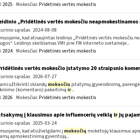
:
2025
Mokesčiai:
Pridėtinės vertės mokestis
leidinio „Pridėtinės vertės mokesčiu neapmokestinamos
urinio sąrašas
2024-08-08
muojame, kad atnaujintas leidinys „Pridėtinės vertės mokesčiu
ugos“. Leidinys skelbiamas VMI prie FM interneto svetainėje...
:
2024
Mokesčiai:
Pridėtinės vertės mokestis
Pridėtinės vertės mokesčio įstatymo 20 straipsnio kom
urinio sąrašas
2026-07-27
ami užtikrinti sklandų
mokesčių
įstatymų įgyvendinimą, parengė
škinimo (komentaro) pakeitimą
ir
...
:
2026
Mokesčiai:
Pridėtinės vertės mokestis
atsakymų į klausimus apie influencerių veiklą
ir
jų paja
urinio sąrašas
2025-03-24
muojame, kad atsižvelgdami į
mokesčių
mokėtojų klausimus apie
jamų apmokestinimą gyventojų...