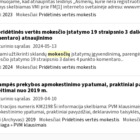
muojame, kad atnaujintas leidinys „Asmenų, kurie nėra registruoti
nys skelbiamas VMI prie FM[1] interneto svetainėje adresu: www.vmi.
:
2023
Mokesčiai:
Pridėtinės vertės mokestis
pridėtinės vertės mokesčio įstatymo 19 straipsnio 3 dal
entaro) atnaujinimo
urinio sąrašas
2024-05-13
ami užtikrinti sklandų
mokesčių
įstatymų įgyvendinimą, parengė
čio įstatymo 19 straipsnio 3 dalies 4 punkto komentaro...
:
2024
Mokesčiai:
Pridėtinės vertės mokestis
ampės prekybos apmokestinimo ypatumai, praktiniai pa
itimai nuo 2019 m.
urinio sąrašas
2019-04-10
tracijos numeris KM2198 Ši informacija skelbiama: PVM klausima
estinimo ypatumai, praktiniai pavyzdžiai, deklaravimo taisyklės,
 (Archyvas):
2019
Mokesčiai:
Pridėtinės vertės mokestis
Mokesči
aga » PVM klausimais