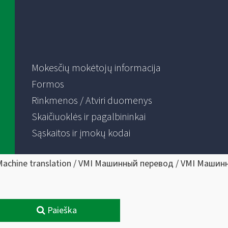
Mokesčių mokėtojų informacija
Formos
Rinkmenos / Atviri duomenys
Skaičiuoklės ir pagalbininkai
Sąskaitos ir įmokų kodai
Machine translation / VMI Машинный перевод / VMI Машин
Paieška