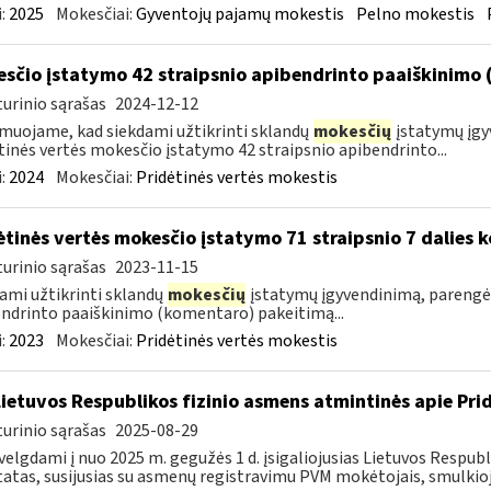
:
2025
Mokesčiai:
Gyventojų pajamų mokestis
Pelno mokestis
sčio įstatymo 42 straipsnio apibendrinto paaiškinimo
urinio sąrašas
2024-12-12
muojame, kad siekdami užtikrinti sklandų
mokesčių
įstatymų įgy
tinės vertės mokesčio įstatymo 42 straipsnio apibendrinto...
:
2024
Mokesčiai:
Pridėtinės vertės mokestis
ėtinės vertės mokesčio įstatymo 71 straipsnio 7 dalies
urinio sąrašas
2023-11-15
ami užtikrinti sklandų
mokesčių
įstatymų įgyvendinimą, parengėm
ndrinto paaiškinimo (komentaro) pakeitimą...
:
2023
Mokesčiai:
Pridėtinės vertės mokestis
Lietuvos Respublikos fizinio asmens atmintinės apie Pri
urinio sąrašas
2025-08-29
velgdami į nuo 2025 m. gegužės 1 d. įsigaliojusias Lietuvos Respu
atas, susijusias su asmenų registravimu PVM mokėtojais, smulkiojo