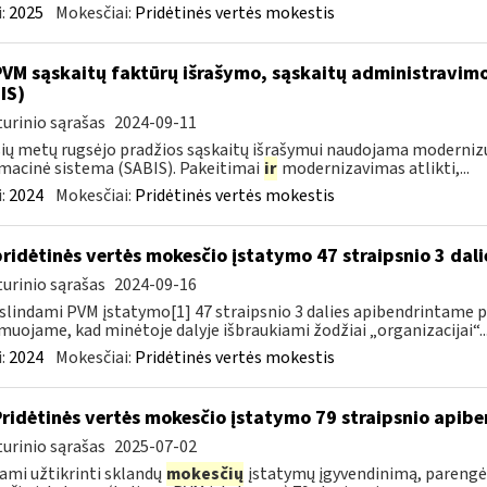
:
2025
Mokesčiai:
Pridėtinės vertės mokestis
PVM sąskaitų faktūrų išrašymo, sąskaitų administravimo
IS)
urinio sąrašas
2024-09-11
ių metų rugsėjo pradžios sąskaitų išrašymui naudojama moderniz
macinė sistema (SABIS). Pakeitimai
ir
modernizavimas atlikti,...
:
2024
Mokesčiai:
Pridėtinės vertės mokestis
pridėtinės vertės mokesčio įstatymo 47 straipsnio 3 dal
urinio sąrašas
2024-09-16
slindami PVM įstatymo[1] 47 straipsnio 3 dalies apibendrintame 
muojame, kad minėtoje dalyje išbraukiami žodžiai „organizacijai“..
:
2024
Mokesčiai:
Pridėtinės vertės mokestis
Pridėtinės vertės mokesčio įstatymo 79 straipsnio apib
urinio sąrašas
2025-07-02
ami užtikrinti sklandų
mokesčių
įstatymų įgyvendinimą, parengė