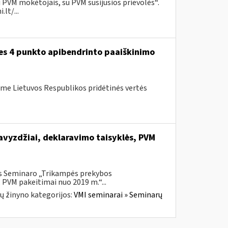
 PVM mokėtojais, su PVM susijusios prievolės“.
lt/...
ies 4 punkto apibendrinto paaiškinimo
me Lietuvos Respublikos pridėtinės vertės
vyzdžiai, deklaravimo taisyklės, PVM
is Seminaro „Trikampės prekybos
 PVM pakeitimai nuo 2019 m.“...
ų žinyno kategorijos:
VMI seminarai » Seminarų