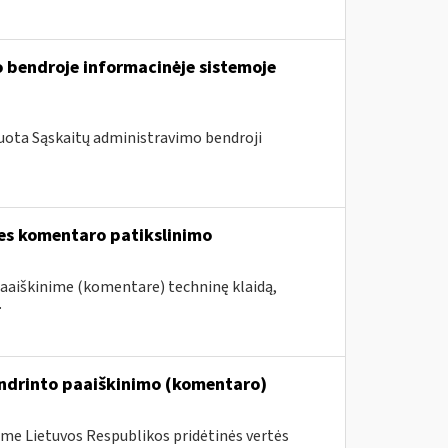
 bendroje informacinėje sistemoje
uota Sąskaitų administravimo bendroji
ies komentaro patikslinimo
paaiškinime (komentare) techninę klaidą,
.
endrinto paaiškinimo (komentaro)
me Lietuvos Respublikos pridėtinės vertės