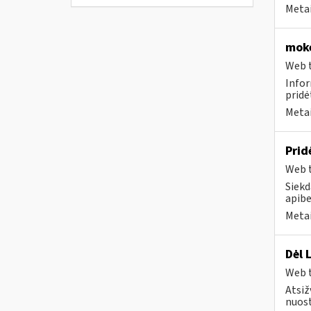
Metai
moke
Web t
Infor
pridė
Metai
Prid
Web t
Siekd
apibe
Metai
Dėl 
Web t
Atsiž
nuost