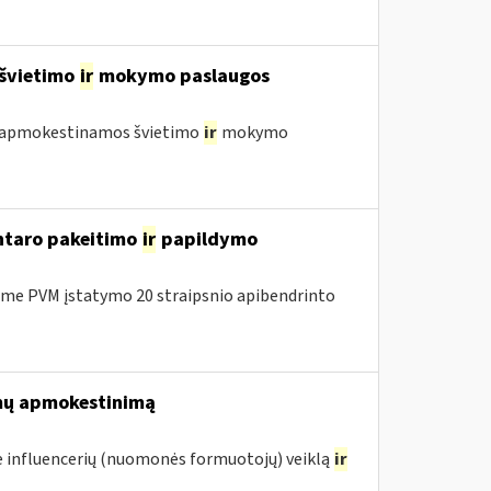
 švietimo
ir
mokymo paslaugos
 neapmokestinamos švietimo
ir
mokymo
entaro pakeitimo
ir
papildymo
me PVM įstatymo 20 straipsnio apibendrinto
mų apmokestinimą
 influencerių (nuomonės formuotojų) veiklą
ir