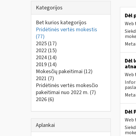
Kategorijos
Dėl 
Bet kurios kategorijos
Web t
Pridėtinės vertės mokestis
Siekd
(77)
mokes
2025
(17)
Metai
2022
(15)
2024
(14)
Dėl 
2019
(14)
atna
Mokesčių pakeitimai
(12)
Web t
2021
(7)
Infor
Pridėtinės vertės mokesčio
pasla
pakeitimai nuo 2022 m.
(7)
Metai
2026
(6)
Dėl 
Web t
Aplankai
Siekd
mokes