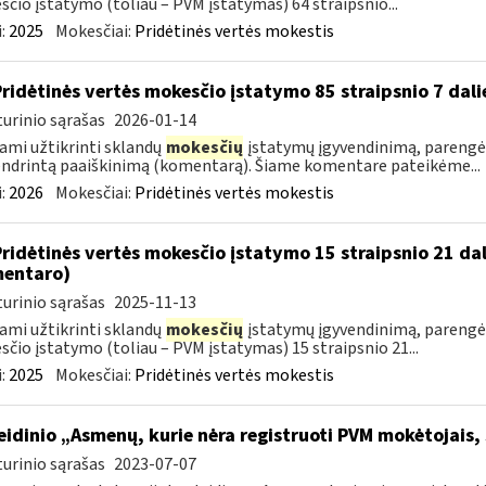
čio įstatymo (toliau – PVM įstatymas) 64 straipsnio...
:
2025
Mokesčiai:
Pridėtinės vertės mokestis
Pridėtinės vertės mokesčio įstatymo 85 straipsnio 7 da
urinio sąrašas
2026-01-14
ami užtikrinti sklandų
mokesčių
įstatymų įgyvendinimą, parengėm
ndrintą paaiškinimą (komentarą). Šiame komentare pateikėme...
:
2026
Mokesčiai:
Pridėtinės vertės mokestis
Pridėtinės vertės mokesčio įstatymo 15 straipsnio 21 da
entaro)
urinio sąrašas
2025-11-13
ami užtikrinti sklandų
mokesčių
įstatymų įgyvendinimą, parengė
čio įstatymo (toliau – PVM įstatymas) 15 straipsnio 21...
:
2025
Mokesčiai:
Pridėtinės vertės mokestis
leidinio „Asmenų, kurie nėra registruoti PVM mokėtojais,
urinio sąrašas
2023-07-07