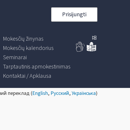
Prisijungti
Mokesčių žinynas
Mokesčių kalendorius
Seminarai
Tarptautinis apmokestinimas
Kontaktai / Apklausa
ний переклад (
English
,
Русский
,
Українська
)