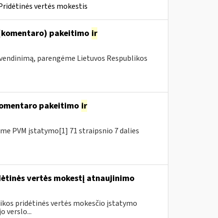
Pridėtinės vertės mokestis
 (komentaro) pakeitimo
ir
vendinimą, parengėme Lietuvos Respublikos
 komentaro pakeitimo
ir
e PVM įstatymo[1] 71 straipsnio 7 dalies
dėtinės vertės mokestį atnaujinimo
blikos pridėtinės vertės mokesčio įstatymo
 verslo...