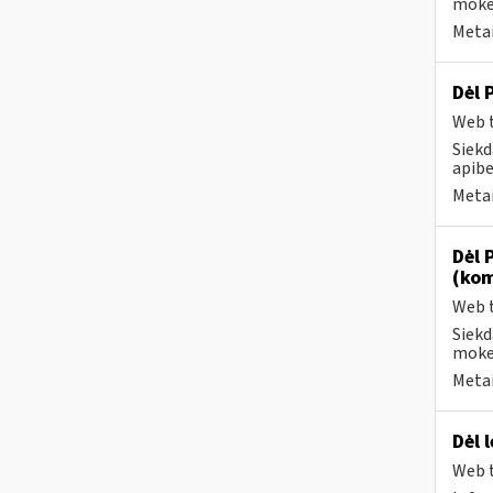
mokes
Metai
Dėl 
Web t
Siekd
apibe
Metai
Dėl 
(kom
Web t
Siekd
mokes
Metai
Dėl 
Web t