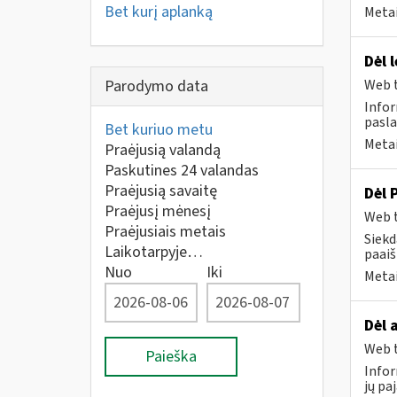
Bet kurį aplanką
Metai
Dėl 
Parodymo data
Web t
Infor
pasla
Bet kuriuo metu
Metai
Praėjusią valandą
Paskutines 24 valandas
Praėjusią savaitę
Dėl 
Praėjusį mėnesį
Web t
Praėjusiais metais
Siekd
Laikotarpyje…
paai
Nuo
Iki
Metai
Dėl 
Web t
Paieška
Infor
jų pa