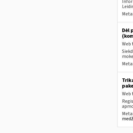
Infor
Leidi
Metai
Dėl 
(kom
Web t
Siekd
mokes
Metai
Trik
pake
Web t
Regis
apmok
Metai
medži