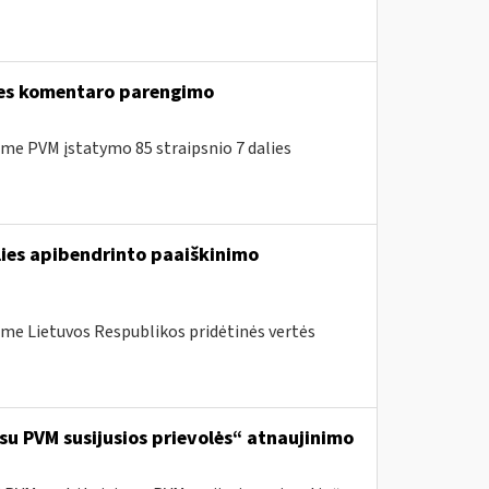
lies komentaro parengimo
e PVM įstatymo 85 straipsnio 7 dalies
lies apibendrinto paaiškinimo
me Lietuvos Respublikos pridėtinės vertės
 su PVM susijusios prievolės“ atnaujinimo