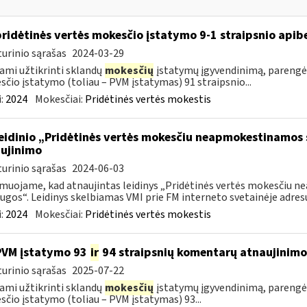
pridėtinės vertės mokesčio įstatymo 9-1 straipsnio api
urinio sąrašas
2024-03-29
ami užtikrinti sklandų
mokesčių
įstatymų įgyvendinimą, parengė
čio įstatymo (toliau – PVM įstatymas) 91 straipsnio...
:
2024
Mokesčiai:
Pridėtinės vertės mokestis
leidinio „Pridėtinės vertės mokesčiu neapmokestinamos 
ujinimo
urinio sąrašas
2024-06-03
muojame, kad atnaujintas leidinys „Pridėtinės vertės mokesčiu 
ugos“. Leidinys skelbiamas VMI prie FM interneto svetainėje adresu:
:
2024
Mokesčiai:
Pridėtinės vertės mokestis
PVM įstatymo 93
ir
94 straipsnių komentarų atnaujinimo
urinio sąrašas
2025-07-22
ami užtikrinti sklandų
mokesčių
įstatymų įgyvendinimą, parengė
čio įstatymo (toliau – PVM įstatymas) 93...