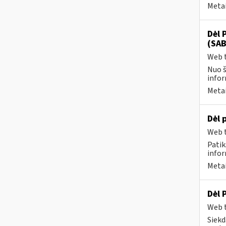
Metai
Dėl 
(SAB
Web t
Nuo š
infor
Metai
Dėl 
Web t
Patik
infor
Metai
Dėl 
Web t
Siekd