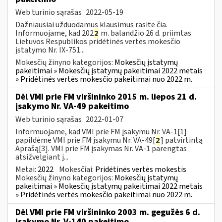
Web turinio sąrašas
2022-05-19
Dažniausiai užduodamus klausimus rasite čia.
Informuojame, kad 202
2
m. balandžio 26 d. priimtas
Lietuvos Respublikos pridėtinės vertės mokesčio
įstatymo Nr. IX-751...
Mokesčių žinyno kategorijos:
Mokesčių įstatymų
pakeitimai » Mokesčių įstatymų pakeitimai 2022 metais
» Pridėtinės vertės mokesčio pakeitimai nuo 2022 m.
Dėl VMI prie FM viršininko 2015 m. liepos 21 d.
įsakymo Nr. VA-49 pakeitimo
Web turinio sąrašas
2022-01-07
Informuojame, kad VMI prie FM įsakymu Nr. VA-1[1]
papildėme VMI prie FM įsakymu Nr. VA-49[
2
] patvirtintą
Aprašą[3]. VMI prie FM įsakymas Nr. VA-1 parengtas
atsižvelgiant į...
Metai:
2022
Mokesčiai:
Pridėtinės vertės mokestis
Mokesčių žinyno kategorijos:
Mokesčių įstatymų
pakeitimai » Mokesčių įstatymų pakeitimai 2022 metais
» Pridėtinės vertės mokesčio pakeitimai nuo 2022 m.
Dėl VMI prie FM viršininko 2003 m. gegužės 6 d.
įsakymo Nr. V-140 pakeitimo