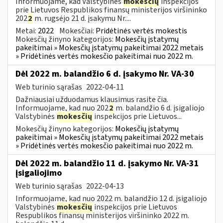
Informuojame, kad Valstybinės
mokesčių
inspekcijos
prie Lietuvos Respublikos finansų ministerijos viršininko
202
2
m. rugsėjo 21 d. įsakymu Nr....
Metai:
2022
Mokesčiai:
Pridėtinės vertės mokestis
Mokesčių žinyno kategorijos:
Mokesčių įstatymų
pakeitimai » Mokesčių įstatymų pakeitimai 2022 metais
» Pridėtinės vertės mokesčio pakeitimai nuo 2022 m.
Dėl 2022 m. balandžio 6 d. įsakymo Nr. VA-30
Web turinio sąrašas
2022-04-11
Dažniausiai užduodamus klausimus rasite čia.
Informuojame, kad nuo 202
2
m. balandžio 6 d. įsigaliojo
Valstybinės
mokesčių
inspekcijos prie Lietuvos...
Mokesčių žinyno kategorijos:
Mokesčių įstatymų
pakeitimai » Mokesčių įstatymų pakeitimai 2022 metais
» Pridėtinės vertės mokesčio pakeitimai nuo 2022 m.
Dėl 2022 m. balandžio 11 d. įsakymo Nr. VA-31
įsigaliojimo
Web turinio sąrašas
2022-04-13
Informuojame, kad nuo 2022 m. balandžio 12 d. įsigaliojo
Valstybinės
mokesčių
inspekcijos prie Lietuvos
Respublikos finansų ministerijos viršininko 2022 m.