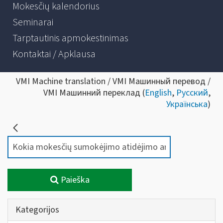
Mokesčių kalendorius
Seminarai
Tarptautinis apmokestinimas
Kontaktai / Apklausa
VMI Machine translation / VMI Машинный перевод /
VMI Машинний переклад (
English
,
Русский
,
Українська
)
Paieška
Kategorijos