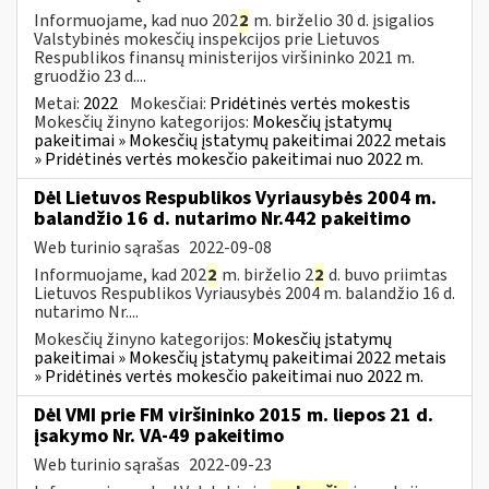
Informuojame, kad nuo 202
2
m. birželio 30 d. įsigalios
Valstybinės mokesčių inspekcijos prie Lietuvos
Respublikos finansų ministerijos viršininko 2021 m.
gruodžio 23 d....
Metai:
2022
Mokesčiai:
Pridėtinės vertės mokestis
Mokesčių žinyno kategorijos:
Mokesčių įstatymų
pakeitimai » Mokesčių įstatymų pakeitimai 2022 metais
» Pridėtinės vertės mokesčio pakeitimai nuo 2022 m.
Dėl Lietuvos Respublikos Vyriausybės 2004 m.
balandžio 16 d. nutarimo Nr.442 pakeitimo
Web turinio sąrašas
2022-09-08
Informuojame, kad 202
2
m. birželio 2
2
d. buvo priimtas
Lietuvos Respublikos Vyriausybės 2004 m. balandžio 16 d.
nutarimo Nr....
Mokesčių žinyno kategorijos:
Mokesčių įstatymų
pakeitimai » Mokesčių įstatymų pakeitimai 2022 metais
» Pridėtinės vertės mokesčio pakeitimai nuo 2022 m.
Dėl VMI prie FM viršininko 2015 m. liepos 21 d.
įsakymo Nr. VA-49 pakeitimo
Web turinio sąrašas
2022-09-23