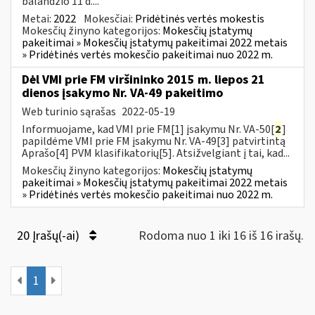
balandžio 11 d....
Metai:
2022
Mokesčiai:
Pridėtinės vertės mokestis
Mokesčių žinyno kategorijos:
Mokesčių įstatymų
pakeitimai » Mokesčių įstatymų pakeitimai 2022 metais
» Pridėtinės vertės mokesčio pakeitimai nuo 2022 m.
Dėl VMI prie FM viršininko 2015 m. liepos 21
dienos įsakymo Nr. VA-49 pakeitimo
Web turinio sąrašas
2022-05-19
Informuojame, kad VMI prie FM[1] įsakymu Nr. VA-50[
2
]
papildėme VMI prie FM įsakymu Nr. VA-49[3] patvirtintą
Aprašo[4] PVM klasifikatorių[5]. Atsižvelgiant į tai, kad...
Mokesčių žinyno kategorijos:
Mokesčių įstatymų
pakeitimai » Mokesčių įstatymų pakeitimai 2022 metais
» Pridėtinės vertės mokesčio pakeitimai nuo 2022 m.
20 Įrašų(-ai)
Rodoma nuo 1 iki 16 iš 16 irašų.
1