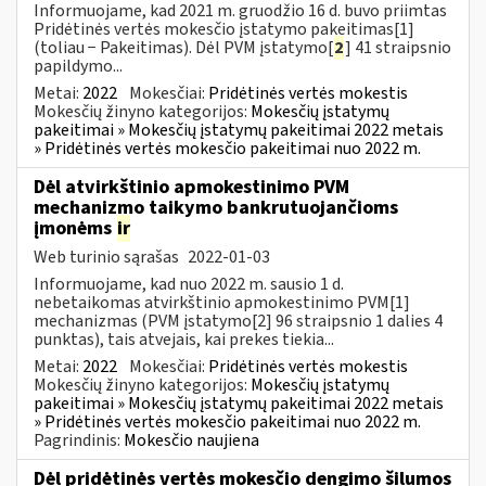
Informuojame, kad 2021 m. gruodžio 16 d. buvo priimtas
Pridėtinės vertės mokesčio įstatymo pakeitimas[1]
(toliau − Pakeitimas). Dėl PVM įstatymo[
2
] 41 straipsnio
papildymo...
Metai:
2022
Mokesčiai:
Pridėtinės vertės mokestis
Mokesčių žinyno kategorijos:
Mokesčių įstatymų
pakeitimai » Mokesčių įstatymų pakeitimai 2022 metais
» Pridėtinės vertės mokesčio pakeitimai nuo 2022 m.
Dėl atvirkštinio apmokestinimo PVM
mechanizmo taikymo bankrutuojančioms
įmonėms
ir
Web turinio sąrašas
2022-01-03
Informuojame, kad nuo 2022 m. sausio 1 d.
nebetaikomas atvirkštinio apmokestinimo PVM[1]
mechanizmas (PVM įstatymo[2] 96 straipsnio 1 dalies 4
punktas), tais atvejais, kai prekes tiekia...
Metai:
2022
Mokesčiai:
Pridėtinės vertės mokestis
Mokesčių žinyno kategorijos:
Mokesčių įstatymų
pakeitimai » Mokesčių įstatymų pakeitimai 2022 metais
» Pridėtinės vertės mokesčio pakeitimai nuo 2022 m.
Pagrindinis:
Mokesčio naujiena
Dėl pridėtinės vertės mokesčio dengimo šilumos