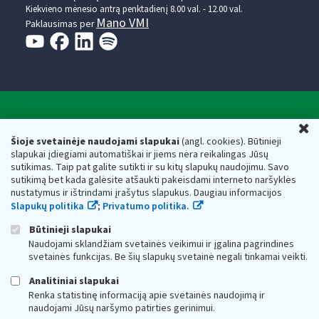
Kiekvieno mėnesio antrą penktadienį 8.00 val. - 12.00 val.
Mano VMI
Paklausimas per
Valstybinė mokesčių inspekcija prie Lietuvos
U
Respublikos finansų ministerijos
Šioje svetainėje naudojami slapukai
(angl. cookies). Būtinieji
slapukai įdiegiami automatiškai ir jiems nėra reikalingas Jūsų
Biudžetinė įstaiga. Juridinio asmens kodas — 188659752,
sutikimas. Taip pat galite sutikti ir su kitų slapukų naudojimu. Savo
adresas: Vasario 16-osios g. 14, 01107 Vilnius, Lietuva, el.paštas:
sutikimą bet kada galėsite atšaukti pakeisdami interneto naršyklės
vmi@vmi.lt
, E. pristatymo dėžutės adresas 188659752
nustatymus ir ištrindami įrašytus slapukus. Daugiau informacijos
Duomenys apie Valstybinę mokesčių inspekciją prie Lietuvos
Slapukų politika
;
Privatumo politika.
Respublikos finansų ministerijos kaupiami ir saugomi Juridinių
asmenų registre
Būtinieji slapukai
Naudojami sklandžiam svetainės veikimui ir įgalina pagrindines
svetainės funkcijas. Be šių slapukų svetainė negali tinkamai veikti.
Analitiniai slapukai
Renka statistinę informaciją apie svetainės naudojimą ir
naudojami Jūsų naršymo patirties gerinimui.