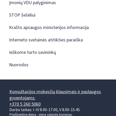
Įmonių VDU palyginimas
STOP šešėliui
Krašto apsaugos ministerijos informacija
Interneto svetainės atitikties paraiška
Ieškome turto savininkų
Nuorodos
Konsultacijos mokesčių klausimais ir paslaugos
gyventojams:
+370 5 260 5060
Darbo laikas: I-IV 8.00-17.00, V 8.00-15.45.
Prieššventinę dieną - viena valanda trumpiau.