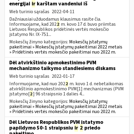
energijai
ir
karštam vandeniui iš
Web turinio sąrašas
2022-04-11
Dažniausiai užduodamus klausimus rasite čia.
Informuojame, kad 202
2
m. kovo 17 d. buvo priimtas
Lietuvos Respublikos pridėtinės vertės mokesčio
įstatymo Nr. IX-751...
Mokesčių žinyno kategorijos:
Mokesčių įstatymų
pakeitimai » Mokesčių įstatymų pakeitimai 2022 metais
» Pridėtinės vertės mokesčio pakeitimai nuo 2022 m.
Dėl atvirkštinio apmokestinimo PVM
mechanizmo taikymo standiesiems diskams
Web turinio sąrašas
2022-01-17
Informuojame, kad nuo 202
2
m. kovo 1 d. nebetaikomas
atvirkštinio apmokestinimo PVM[1] mechanizmas (PVM
įstatymo[
2
] 96 straipsnio 1 dalies 4...
Mokesčių žinyno kategorijos:
Mokesčių įstatymų
pakeitimai » Mokesčių įstatymų pakeitimai 2022 metais
» Pridėtinės vertės mokesčio pakeitimai nuo 2022 m.
Dėl Lietuvos Respublikos PVM įstatymo
papildymo 50-1 straipsniu
ir
2
priedo
pakeitimo