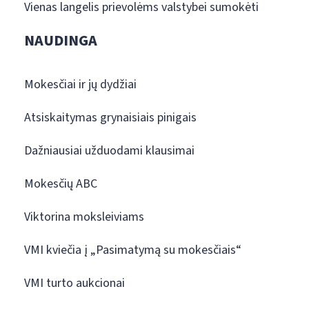
Vienas langelis prievolėms valstybei sumokėti
NAUDINGA
Mokesčiai ir jų dydžiai
Atsiskaitymas grynaisiais pinigais
Dažniausiai užduodami klausimai
Mokesčių ABC
Viktorina moksleiviams
VMI kviečia į „Pasimatymą su mokesčiais“
VMI turto aukcionai