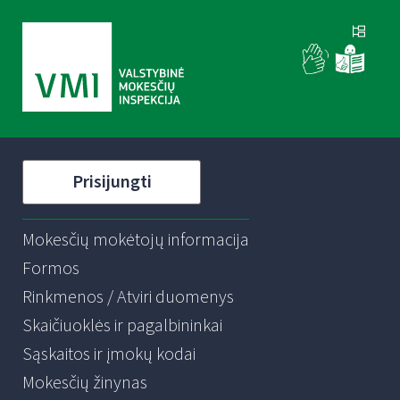
Prisijungti
Mokesčių mokėtojų informacija
Formos
Rinkmenos / Atviri duomenys
Skaičiuoklės ir pagalbininkai
Sąskaitos ir įmokų kodai
Mokesčių žinynas