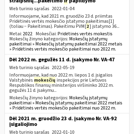
straipsnių...pakeitimo
ir
papildymo
Web turinio sąrašas
2022-01-04
Informuojame, kad 2021 m. gruodžio 23 d. priimtas
Pridėtinės vertės mokesčio įstatymo pakeitimas[1]
(toliau − Pakeitimas). Pakeitimu PVM[
2
] įstatymo 36...
Metai:
2022
Mokesčiai:
Pridėtinės vertės mokestis
Mokesčių žinyno kategorijos:
Mokesčių įstatymų
pakeitimai » Mokesčių įstatymų pakeitimai 2022 metais
» Pridėtinės vertės mokesčio pakeitimai nuo 2022 m.
Dėl 2022 m. gegužės 11 d. įsakymo Nr. VA-47
Web turinio sąrašas
2022-05-19
Informuojame, kad nuo 2022 m. liepos 1 d. įsigalios
Valstybinės
mokesčių
inspekcijos prie Lietuvos
Respublikos finansų ministerijos viršininko 2022 m.
gegužės 11 d. įsakymu...
Mokesčių žinyno kategorijos:
Mokesčių įstatymų
pakeitimai » Mokesčių įstatymų pakeitimai 2022 metais
» Pridėtinės vertės mokesčio pakeitimai nuo 2022 m.
Dėl 2021 m. gruodžio 23 d. įsakymo Nr. VA-92
įsigaliojimo
Web turinio sąrašas
2022-01-10