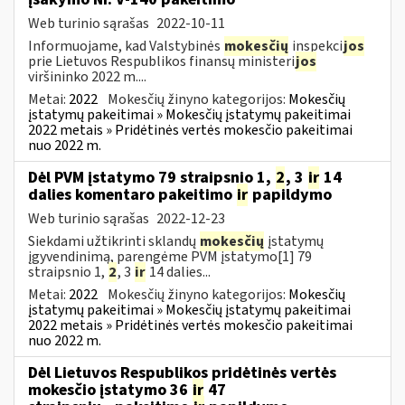
Web turinio sąrašas
2022-10-11
Informuojame, kad Valstybinės
mokesčių
inspekci
jos
prie Lietuvos Respublikos finansų ministeri
jos
viršininko 2022 m....
Metai:
2022
Mokesčių žinyno kategorijos:
Mokesčių
įstatymų pakeitimai » Mokesčių įstatymų pakeitimai
2022 metais » Pridėtinės vertės mokesčio pakeitimai
nuo 2022 m.
Dėl PVM įstatymo 79 straipsnio 1,
2
, 3
ir
14
dalies komentaro pakeitimo
ir
papildymo
Web turinio sąrašas
2022-12-23
Siekdami užtikrinti sklandų
mokesčių
įstatymų
įgyvendinimą, parengėme PVM įstatymo[1] 79
straipsnio 1,
2
, 3
ir
14 dalies...
Metai:
2022
Mokesčių žinyno kategorijos:
Mokesčių
įstatymų pakeitimai » Mokesčių įstatymų pakeitimai
2022 metais » Pridėtinės vertės mokesčio pakeitimai
nuo 2022 m.
Dėl Lietuvos Respublikos pridėtinės vertės
mokesčio įstatymo 36
ir
47