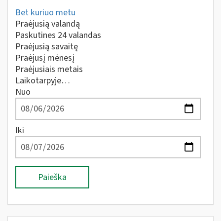
Bet kuriuo metu
Praėjusią valandą
Paskutines 24 valandas
Praėjusią savaitę
Praėjusį mėnesį
Praėjusiais metais
Laikotarpyje…
Nuo
Iki
Paieška