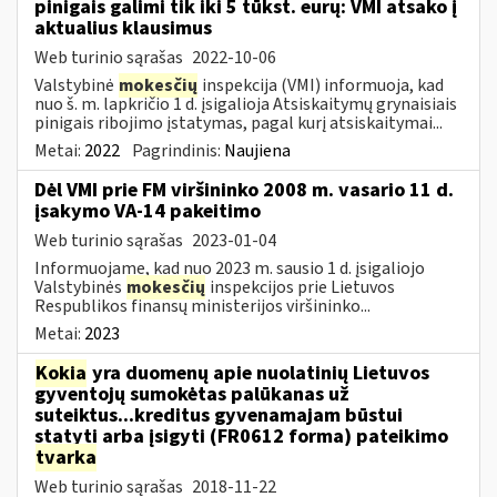
pinigais galimi tik iki 5 tūkst. eurų: VMI atsako į
aktualius klausimus
Web turinio sąrašas
2022-10-06
Valstybinė
mokesčių
inspekcija (VMI) informuoja, kad
nuo š. m. lapkričio 1 d. įsigalioja Atsiskaitymų grynaisiais
pinigais ribojimo įstatymas, pagal kurį atsiskaitymai...
Metai:
2022
Pagrindinis:
Naujiena
Dėl VMI prie FM viršininko 2008 m. vasario 11 d.
įsakymo VA-14 pakeitimo
Web turinio sąrašas
2023-01-04
Informuojame, kad nuo 2023 m. sausio 1 d. įsigaliojo
Valstybinės
mokesčių
inspekcijos prie Lietuvos
Respublikos finansų ministerijos viršininko...
Metai:
2023
Kokia
yra duomenų apie nuolatinių Lietuvos
gyventojų sumokėtas palūkanas už
suteiktus...kreditus gyvenamajam būstui
statyti arba įsigyti (FR0612 forma) pateikimo
tvarka
Web turinio sąrašas
2018-11-22