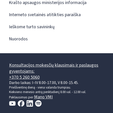
Krašto apsaugos ministerijos informacija
Interneto svetainės atitikties paraiška
Ieškome turto savininkų
Nuorodos
Konsultacijos mokesčių klausimais ir paslaugos
gyventojams:
+370 5 260 5060
Darbo laikas: I-IV 8.00-17.00, V 8.00-15.45.
Prieššventinę dieną - viena valanda trumpiau.
Kiekvieno mėnesio antrą penktadienį 8.00 val. - 12.00 val.
Mano VMI
Paklausimas per