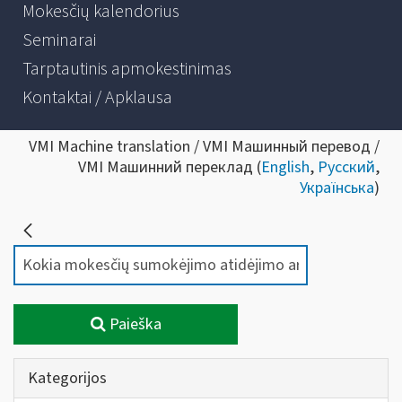
Mokesčių kalendorius
Seminarai
Tarptautinis apmokestinimas
Kontaktai / Apklausa
VMI Machine translation / VMI Машинный перевод /
VMI Машинний переклад (
English
,
Русский
,
Українська
)
Paieška
Kategorijos