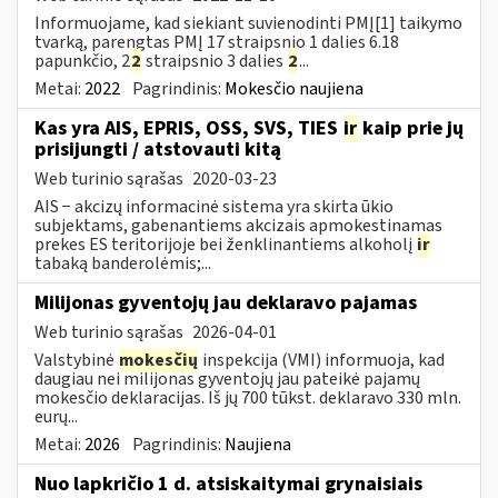
Informuojame, kad siekiant suvienodinti PMĮ[1] taikymo
tvarką, parengtas PMĮ 17 straipsnio 1 dalies 6.18
papunkčio, 2
2
straipsnio 3 dalies
2
...
Metai:
2022
Pagrindinis:
Mokesčio naujiena
Kas yra AIS, EPRIS, OSS, SVS, TIES
ir
kaip prie jų
prisijungti / atstovauti kitą
Web turinio sąrašas
2020-03-23
AIS − akcizų informacinė sistema yra skirta ūkio
subjektams, gabenantiems akcizais apmokestinamas
prekes ES teritorijoje bei ženklinantiems alkoholį
ir
tabaką banderolėmis;...
Milijonas gyventojų jau deklaravo pajamas
Web turinio sąrašas
2026-04-01
Valstybinė
mokesčių
inspekcija (VMI) informuoja, kad
daugiau nei milijonas gyventojų jau pateikė pajamų
mokesčio deklaracijas. Iš jų 700 tūkst. deklaravo 330 mln.
eurų...
Metai:
2026
Pagrindinis:
Naujiena
Nuo lapkričio 1 d. atsiskaitymai grynaisiais