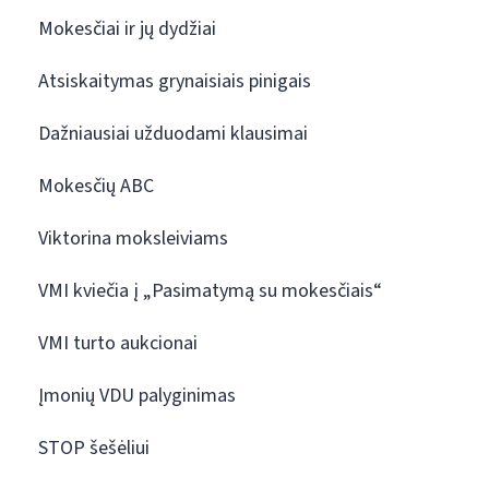
Mokesčiai ir jų dydžiai
Atsiskaitymas grynaisiais pinigais
Dažniausiai užduodami klausimai
Mokesčių ABC
Viktorina moksleiviams
VMI kviečia į „Pasimatymą su mokesčiais“
VMI turto aukcionai
Įmonių VDU palyginimas
STOP šešėliui