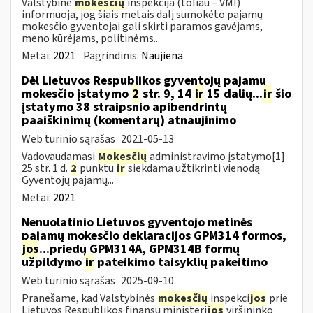
Valstybinė
mokesčių
inspekcija (toliau – VMI)
informuoja, jog šiais metais dalį sumokėto pajamų
mokesčio gyventojai gali skirti paramos gavėjams,
meno kūrėjams, politinėms...
Metai:
2021
Pagrindinis:
Naujiena
Dėl Lietuvos Respublikos gyventojų pajamų
mokesčio įstatymo
2
str. 9, 14
ir
15 dalių...
ir
šio
įstatymo 38 straipsnio apibendrintų
paaiškinimų (komentarų) atnaujinimo
Web turinio sąrašas
2021-05-13
Vadovaudamasi
Mokesčių
administravimo įstatymo[1]
25 str. 1 d.
2
punktu
ir
siekdama užtikrinti vienodą
Gyventojų pajamų...
Metai:
2021
Nenuolatinio Lietuvos gyventojo metinės
pajamų mokesčio deklaracijos GPM314 formos,
jos
...priedų GPM314A, GPM314B formų
užpildymo
ir
pateikimo taisyklių pakeitimo
Web turinio sąrašas
2025-09-10
Pranešame, kad Valstybinės
mokesčių
inspekci
jos
prie
Lietuvos Respublikos finansų ministeri
jos
viršininko