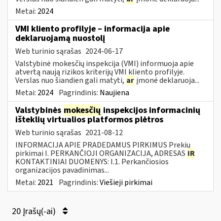
Metai:
2024
VMI kliento profilyje – informacija apie
deklaruojamą nuostolį
Web turinio sąrašas
2024-06-17
Valstybinė mokesčių inspekcija (VMI) informuoja apie
atvertą naują rizikos kriterijų VMI kliento profilyje.
Verslas nuo šiandien gali matyti,
ar
įmonė deklaruoja...
Metai:
2024
Pagrindinis:
Naujiena
Valstybinės
mokesčių
inspekcijos informacinių
išteklių virtualios platformos plėtros
Web turinio sąrašas
2021-08-12
INFORMACIJA APIE PRADEDAMUS PIRKIMUS Prekių
pirkimai I. PERKANČIOJI ORGANIZACIJA, ADRESAS
IR
KONTAKTINIAI DUOMENYS: I.1. Perkančiosios
organizacijos pavadinimas...
Metai:
2021
Pagrindinis:
Viešieji pirkimai
20 Įrašų(-ai)