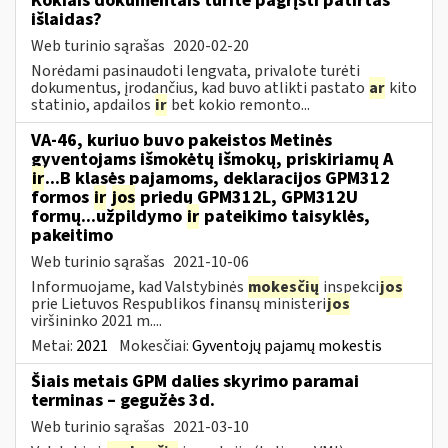
Kokiais dokumentais turite pagrįsti patirtas
išlaidas?
Web turinio sąrašas
2020-02-20
Norėdami pasinaudoti lengvata, privalote turėti
dokumentus, įrodančius, kad buvo atlikti pastato
ar
kito
statinio, apdailos
ir
bet kokio remonto...
VA-46, kuriuo buvo pakeistos Metinės
gyventojams išmokėtų išmokų, priskiriamų A
ir
...B klasės pajamoms, deklaracijos GPM312
formos
ir
jos
priedų GPM312L, GPM312U
formų...užpildymo
ir
pateikimo taisyklės,
pakeitimo
Web turinio sąrašas
2021-10-06
Informuojame, kad Valstybinės
mokesčių
inspekci
jos
prie Lietuvos Respublikos finansų ministeri
jos
viršininko 2021 m....
Metai:
2021
Mokesčiai:
Gyventojų pajamų mokestis
Šiais metais GPM dalies skyrimo paramai
terminas – gegužės 3d.
Web turinio sąrašas
2021-03-10