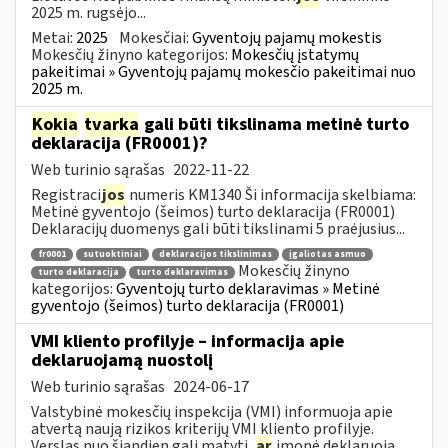
2025 m. rugsėjo...
Metai:
2025
Mokesčiai:
Gyventojų pajamų mokestis
Mokesčių žinyno kategorijos:
Mokesčių įstatymų
pakeitimai » Gyventojų pajamų mokesčio pakeitimai nuo
2025 m.
Kokia
tvarka
gali būti tikslinama metinė turto
deklaracija (FR0001)?
Web turinio sąrašas
2022-11-22
Registraci
jos
numeris KM1340 Ši informacija skelbiama:
Metinė gyventojo (šeimos) turto deklaracija (FR0001)
Deklaracijų duomenys gali būti tikslinami 5 praėjusius...
fr0001
sutuoktiniai
deklaracijos tikslinimas
įgaliotas asmuo
Mokesčių žinyno
turto deklaracija
turto deklaravimas
kategorijos:
Gyventojų turto deklaravimas » Metinė
gyventojo (šeimos) turto deklaracija (FR0001)
VMI kliento profilyje – informacija apie
deklaruojamą nuostolį
Web turinio sąrašas
2024-06-17
Valstybinė mokesčių inspekcija (VMI) informuoja apie
atvertą naują rizikos kriterijų VMI kliento profilyje.
Verslas nuo šiandien gali matyti,
ar
įmonė deklaruoja...