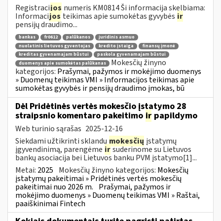
Registraci
jos
numeris KM0814 Ši informacija skelbiama:
Informaci
jos
teikimas apie sumokėtas gyvybės
ir
pensijų draudimo...
bankas
fr0612
palūkanos
juridinis asmuo
nuolatinis lietuvos gyventojas
kredito įstaiga
finansų įmonė
kreditas gyvenamajam būstui
paskola gyvenamajam būstui
Mokesčių žinyno
duomenys apie sumokėtas palūkanas
kategorijos:
Prašymai, pažymos ir mokėjimo duomenys
» Duomenų teikimas VMI » Informacijos teikimas apie
sumokėtas gyvybės ir pensijų draudimo įmokas, bū
Dėl Pridėtinės vertės mokesčio įstatymo 28
straipsnio komentaro pakeitimo
ir
papildymo
Web turinio sąrašas
2025-12-16
Siekdami užtikrinti sklandų
mokesčių
įstatymų
įgyvendinimą, parengėme
ir
suderinome su Lietuvos
bankų asociacija bei Lietuvos banku PVM įstatymo[1]...
Metai:
2025
Mokesčių žinyno kategorijos:
Mokesčių
įstatymų pakeitimai » Pridėtinės vertės mokesčių
pakeitimai nuo 2026 m.
Prašymai, pažymos ir
mokėjimo duomenys » Duomenų teikimas VMI » Raštai,
paaiškinimai Fintech