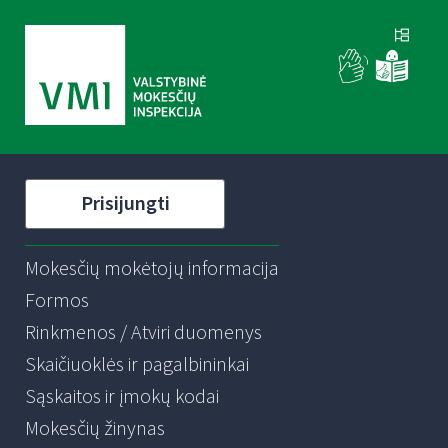
Prisijungti
Mokesčių mokėtojų informacija
Formos
Rinkmenos / Atviri duomenys
Skaičiuoklės ir pagalbininkai
Sąskaitos ir įmokų kodai
Mokesčių žinynas