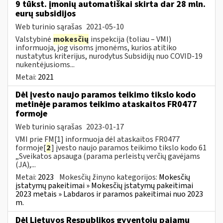
9 tūkst. įmonių automatiškai skirta dar 28 mln.
eurų subsidijos
Web turinio sąrašas
2021-05-10
Valstybinė
mokesčių
inspekcija (toliau – VMI)
informuoja, jog visoms įmonėms, kurios atitiko
nustatytus kriterijus, nurodytus Subsidijų nuo COVID-19
nukentėjusioms...
Metai:
2021
Dėl įvesto naujo paramos teikimo tikslo kodo
metinėje paramos teikimo ataskaitos FR0477
formoje
Web turinio sąrašas
2023-01-17
VMI prie FM[1] informuoja dėl ataskaitos FR0477
formoje[
2
] įvesto naujo paramos teikimo tikslo kodo 61
„Sveikatos apsauga (parama perleistų verčių gavėjams
(JA),...
Metai:
2023
Mokesčių žinyno kategorijos:
Mokesčių
įstatymų pakeitimai » Mokesčių įstatymų pakeitimai
2023 metais » Labdaros ir paramos pakeitimai nuo 2023
m.
Dėl Lietuvos Respublikos gyventojų pajamų