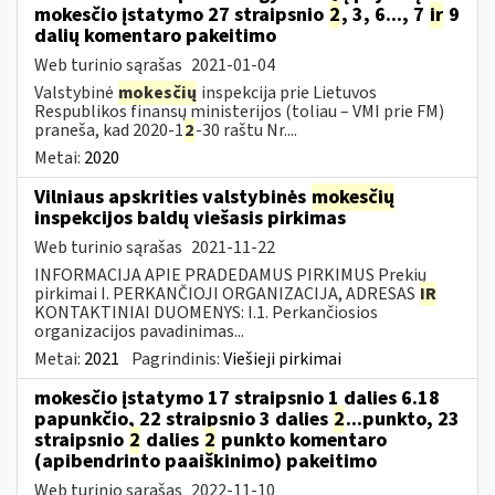
mokesčio įstatymo 27 straipsnio
2
, 3, 6..., 7
ir
9
dalių komentaro pakeitimo
Web turinio sąrašas
2021-01-04
Valstybinė
mokesčių
inspekcija prie Lietuvos
Respublikos finansų ministerijos (toliau – VMI prie FM)
praneša, kad 2020-1
2
-30 raštu Nr....
Metai:
2020
Vilniaus apskrities valstybinės
mokesčių
inspekcijos baldų viešasis pirkimas
Web turinio sąrašas
2021-11-22
INFORMACIJA APIE PRADEDAMUS PIRKIMUS Prekių
pirkimai I. PERKANČIOJI ORGANIZACIJA, ADRESAS
IR
KONTAKTINIAI DUOMENYS: I.1. Perkančiosios
organizacijos pavadinimas...
Metai:
2021
Pagrindinis:
Viešieji pirkimai
mokesčio įstatymo 17 straipsnio 1 dalies 6.18
papunkčio, 22 straipsnio 3 dalies
2
...punkto, 23
straipsnio
2
dalies
2
punkto komentaro
(apibendrinto paaiškinimo) pakeitimo
Web turinio sąrašas
2022-11-10