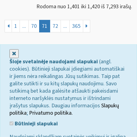
Rodoma nuo 1,401 iki 1,420 iš 7,293 irašų.
1
...
70
71
72
...
365
Uždaryti
Šioje svetainėje naudojami slapukai
(angl.
cookies). Būtinieji slapukai įdiegiami automatiškai
ir jiems nėra reikalingas Jūsų sutikimas. Taip pat
galite sutikti ir su kitų slapukų naudojimu. Savo
sutikimą bet kada galėsite atšaukti pakeisdami
interneto naršyklės nustatymus ir ištrindami
įrašytus slapukus. Daugiau informacijos
Slapukų
politika
;
Privatumo politika.
Būtinieji slapukai
Naudojami sklandžiam svetainės veikimui ir įgalina