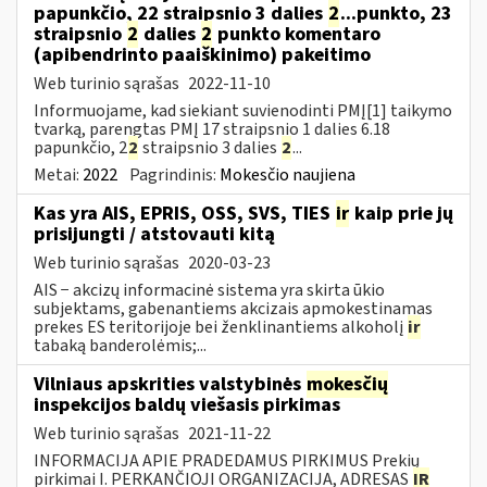
papunkčio, 22 straipsnio 3 dalies
2
...punkto, 23
straipsnio
2
dalies
2
punkto komentaro
(apibendrinto paaiškinimo) pakeitimo
Web turinio sąrašas
2022-11-10
Informuojame, kad siekiant suvienodinti PMĮ[1] taikymo
tvarką, parengtas PMĮ 17 straipsnio 1 dalies 6.18
papunkčio, 2
2
straipsnio 3 dalies
2
...
Metai:
2022
Pagrindinis:
Mokesčio naujiena
Kas yra AIS, EPRIS, OSS, SVS, TIES
ir
kaip prie jų
prisijungti / atstovauti kitą
Web turinio sąrašas
2020-03-23
AIS − akcizų informacinė sistema yra skirta ūkio
subjektams, gabenantiems akcizais apmokestinamas
prekes ES teritorijoje bei ženklinantiems alkoholį
ir
tabaką banderolėmis;...
Vilniaus apskrities valstybinės
mokesčių
inspekcijos baldų viešasis pirkimas
Web turinio sąrašas
2021-11-22
INFORMACIJA APIE PRADEDAMUS PIRKIMUS Prekių
pirkimai I. PERKANČIOJI ORGANIZACIJA, ADRESAS
IR