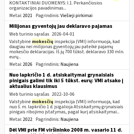
KONTAKTINIAI DUOMENYS: I.1. Perkančiosios
organizacijos pavadinimas...
Metai:
2021
Pagrindinis:
Viešieji pirkimai
Milijonas gyventojų jau deklaravo pajamas
Web turinio sąrašas
2026-04-01
Valstybinė
mokesčių
inspekcija (VMI) informuoja, kad
daugiau nei milijonas gyventojų jau pateikė pajamų
mokesčio deklaracijas. Iš jų 700 tūkst. deklaravo 330 mln.
eurų...
Metai:
2026
Pagrindinis:
Naujiena
Nuo lapkričio 1 d. atsiskaitymai grynaisiais
pinigais galimi tik iki 5 tūkst. eurų: VMI atsako į
aktualius klausimus
Web turinio sąrašas
2022-10-06
Valstybinė
mokesčių
inspekcija (VMI) informuoja, kad
nuo š. m. lapkričio 1 d. įsigalioja Atsiskaitymų grynaisiais
pinigais ribojimo įstatymas, pagal kurį atsiskaitymai...
Metai:
2022
Pagrindinis:
Naujiena
Dėl VMI prie FM viršininko 2008 m. vasario 11 d.