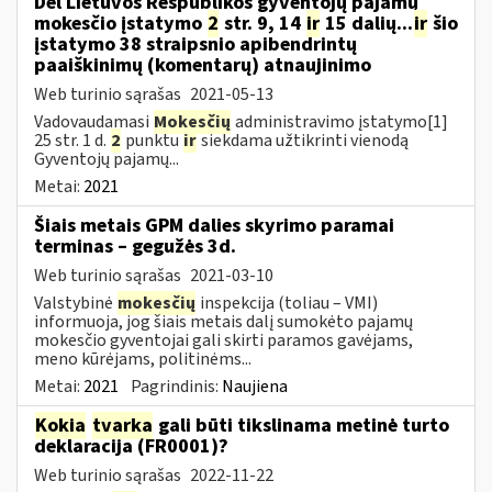
Dėl Lietuvos Respublikos gyventojų pajamų
mokesčio įstatymo
2
str. 9, 14
ir
15 dalių...
ir
šio
įstatymo 38 straipsnio apibendrintų
paaiškinimų (komentarų) atnaujinimo
Web turinio sąrašas
2021-05-13
Vadovaudamasi
Mokesčių
administravimo įstatymo[1]
25 str. 1 d.
2
punktu
ir
siekdama užtikrinti vienodą
Gyventojų pajamų...
Metai:
2021
Šiais metais GPM dalies skyrimo paramai
terminas – gegužės 3d.
Web turinio sąrašas
2021-03-10
Valstybinė
mokesčių
inspekcija (toliau – VMI)
informuoja, jog šiais metais dalį sumokėto pajamų
mokesčio gyventojai gali skirti paramos gavėjams,
meno kūrėjams, politinėms...
Metai:
2021
Pagrindinis:
Naujiena
Kokia
tvarka
gali būti tikslinama metinė turto
deklaracija (FR0001)?
Web turinio sąrašas
2022-11-22