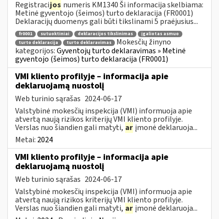
Registraci
jos
numeris KM1340 Ši informacija skelbiama:
Metinė gyventojo (šeimos) turto deklaracija (FR0001)
Deklaracijų duomenys gali būti tikslinami 5 praėjusius...
fr0001
sutuoktiniai
deklaracijos tikslinimas
įgaliotas asmuo
Mokesčių žinyno
turto deklaracija
turto deklaravimas
kategorijos:
Gyventojų turto deklaravimas » Metinė
gyventojo (šeimos) turto deklaracija (FR0001)
VMI kliento profilyje – informacija apie
deklaruojamą nuostolį
Web turinio sąrašas
2024-06-17
Valstybinė mokesčių inspekcija (VMI) informuoja apie
atvertą naują rizikos kriterijų VMI kliento profilyje.
Verslas nuo šiandien gali matyti,
ar
įmonė deklaruoja...
Metai:
2024
VMI kliento profilyje – informacija apie
deklaruojamą nuostolį
Web turinio sąrašas
2024-06-17
Valstybinė mokesčių inspekcija (VMI) informuoja apie
atvertą naują rizikos kriterijų VMI kliento profilyje.
Verslas nuo šiandien gali matyti,
ar
įmonė deklaruoja...