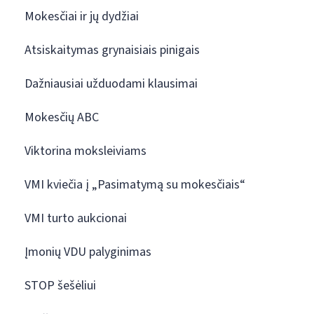
Mokesčiai ir jų dydžiai
Atsiskaitymas grynaisiais pinigais
Dažniausiai užduodami klausimai
Mokesčių ABC
Viktorina moksleiviams
VMI kviečia į „Pasimatymą su mokesčiais“
VMI turto aukcionai
Įmonių VDU palyginimas
STOP šešėliui