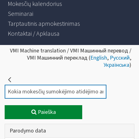
Mokesčių kalendorius
Seminarai
Tarptautinis apmokestinimas
Kontaktai / Apklausa
VMI Machine translation / VMI Машинный перевод /
VMI Машинний переклад (
English
,
Русский
,
Українська
)
Paieška
Parodymo data