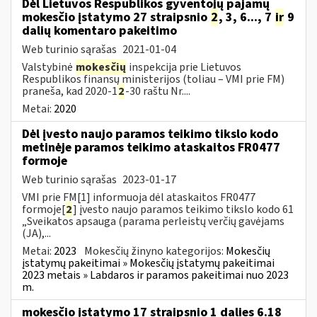
Dėl Lietuvos Respublikos gyventojų pajamų
mokesčio įstatymo 27 straipsnio
2
, 3, 6..., 7
ir
9
dalių komentaro pakeitimo
Web turinio sąrašas
2021-01-04
Valstybinė
mokesčių
inspekcija prie Lietuvos
Respublikos finansų ministerijos (toliau – VMI prie FM)
praneša, kad 2020-1
2
-30 raštu Nr....
Metai:
2020
Dėl įvesto naujo paramos teikimo tikslo kodo
metinėje paramos teikimo ataskaitos FR0477
formoje
Web turinio sąrašas
2023-01-17
VMI prie FM[1] informuoja dėl ataskaitos FR0477
formoje[
2
] įvesto naujo paramos teikimo tikslo kodo 61
„Sveikatos apsauga (parama perleistų verčių gavėjams
(JA),...
Metai:
2023
Mokesčių žinyno kategorijos:
Mokesčių
įstatymų pakeitimai » Mokesčių įstatymų pakeitimai
2023 metais » Labdaros ir paramos pakeitimai nuo 2023
m.
mokesčio įstatymo 17 straipsnio 1 dalies 6.18