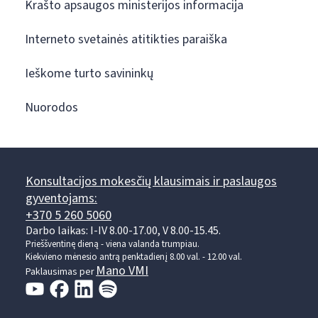
Krašto apsaugos ministerijos informacija
Interneto svetainės atitikties paraiška
Ieškome turto savininkų
Nuorodos
Konsultacijos mokesčių klausimais ir paslaugos
gyventojams:
+370 5 260 5060
Darbo laikas: I-IV 8.00-17.00, V 8.00-15.45.
Prieššventinę dieną - viena valanda trumpiau.
Kiekvieno mėnesio antrą penktadienį 8.00 val. - 12.00 val.
Mano VMI
Paklausimas per