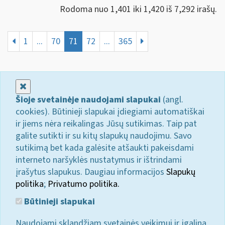
Rodoma nuo 1,401 iki 1,420 iš 7,292 irašų.
1
...
70
71
72
...
365
Uždaryti
Šioje svetainėje naudojami slapukai
(angl.
cookies). Būtinieji slapukai įdiegiami automatiškai
ir jiems nėra reikalingas Jūsų sutikimas. Taip pat
galite sutikti ir su kitų slapukų naudojimu. Savo
sutikimą bet kada galėsite atšaukti pakeisdami
interneto naršyklės nustatymus ir ištrindami
įrašytus slapukus. Daugiau informacijos
Slapukų
politika
;
Privatumo politika.
Būtinieji slapukai
Naudojami sklandžiam svetainės veikimui ir įgalina