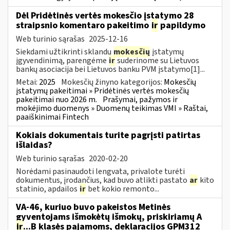
Dėl Pridėtinės vertės mokesčio įstatymo 28
straipsnio komentaro pakeitimo
ir
papildymo
Web turinio sąrašas
2025-12-16
Siekdami užtikrinti sklandų
mokesčių
įstatymų
įgyvendinimą, parengėme
ir
suderinome su Lietuvos
bankų asociacija bei Lietuvos banku PVM įstatymo[1]...
Metai:
2025
Mokesčių žinyno kategorijos:
Mokesčių
įstatymų pakeitimai » Pridėtinės vertės mokesčių
pakeitimai nuo 2026 m.
Prašymai, pažymos ir
mokėjimo duomenys » Duomenų teikimas VMI » Raštai,
paaiškinimai Fintech
Kokiais dokumentais turite pagrįsti patirtas
išlaidas?
Web turinio sąrašas
2020-02-20
Norėdami pasinaudoti lengvata, privalote turėti
dokumentus, įrodančius, kad buvo atlikti pastato
ar
kito
statinio, apdailos
ir
bet kokio remonto...
VA-46, kuriuo buvo pakeistos Metinės
gyventojams išmokėtų išmokų, priskiriamų A
ir
...B klasės pajamoms, deklaracijos GPM312