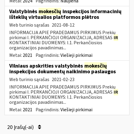
Metai:
2024
Pagrindinis:
Naujiena
Valstybinės
mokesčių
inspekcijos informacinių
išteklių virtualios platformos plėtros
Web turinio sąrašas
2021-08-12
INFORMACIJA APIE PRADEDAMUS PIRKIMUS Prekių
pirkimai I. PERKANČIOJI ORGANIZACIJA, ADRESAS
IR
KONTAKTINIAI DUOMENYS: I.1. Perkančiosios
organizacijos pavadinimas...
Metai:
2021
Pagrindinis:
Viešieji pirkimai
Vilniaus apskrities valstybinės
mokesčių
inspekcijos dokumentų naikinimo paslaugos
Web turinio sąrašas
2021-02-23
INFORMACIJA APIE PRADEDAMUS PIRKIMUS Prekių
pirkimai I. PERKANČIOJI ORGANIZACIJA, ADRESAS
IR
KONTAKTINIAI DUOMENYS: I.1. Perkančiosios
organizacijos pavadinimas...
Metai:
2021
Pagrindinis:
Viešieji pirkimai
20 Įrašų(-ai)