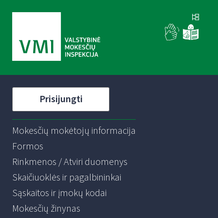
Prisijungti
Mokesčių mokėtojų informacija
Formos
Rinkmenos / Atviri duomenys
Skaičiuoklės ir pagalbininkai
Sąskaitos ir įmokų kodai
Mokesčių žinynas