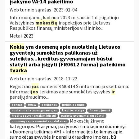
įsakymo VA-14 pakeitimo
Web turinio sąrašas
2023-01-04
Informuojame, kad nuo 2023 m. sausio 1 d. įsigaliojo
Valstybinės
mokesčių
inspekcijos prie Lietuvos
Respublikos finansų ministerijos viršininko...
Metai:
2023
Kokia
yra duomenų apie nuolatinių Lietuvos
gyventojų sumokėtas palūkanas už
suteiktus...kreditus gyvenamajam būstui
statyti arba įsigyti (FR0612 forma) pateikimo
tvarka
Web turinio sąrašas
2018-11-22
Registraci
jos
numeris KM0814 Ši informacija skelbiama:
Informaci
jos
teikimas apie sumokėtas gyvybės
ir
pensijų draudimo...
bankas
fr0612
palūkanos
juridinis asmuo
nuolatinis lietuvos gyventojas
kredito įstaiga
finansų įmonė
kreditas gyvenamajam būstui
paskola gyvenamajam būstui
Mokesčių žinyno
duomenys apie sumokėtas palūkanas
kategorijos:
Prašymai, pažymos ir mokėjimo duomenys
» Duomenų teikimas VMI » Informacijos teikimas apie
sumokėtas gyvybės ir pensijų draudimo įmokas, bū