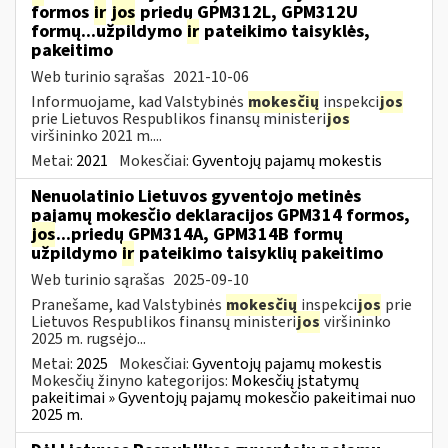
formos
ir
jos
priedų GPM312L, GPM312U
formų...užpildymo
ir
pateikimo taisyklės,
pakeitimo
Web turinio sąrašas
2021-10-06
Informuojame, kad Valstybinės
mokesčių
inspekci
jos
prie Lietuvos Respublikos finansų ministeri
jos
viršininko 2021 m....
Metai:
2021
Mokesčiai:
Gyventojų pajamų mokestis
Nenuolatinio Lietuvos gyventojo metinės
pajamų mokesčio deklaracijos GPM314 formos,
jos
...priedų GPM314A, GPM314B formų
užpildymo
ir
pateikimo taisyklių pakeitimo
Web turinio sąrašas
2025-09-10
Pranešame, kad Valstybinės
mokesčių
inspekci
jos
prie
Lietuvos Respublikos finansų ministeri
jos
viršininko
2025 m. rugsėjo...
Metai:
2025
Mokesčiai:
Gyventojų pajamų mokestis
Mokesčių žinyno kategorijos:
Mokesčių įstatymų
pakeitimai » Gyventojų pajamų mokesčio pakeitimai nuo
2025 m.