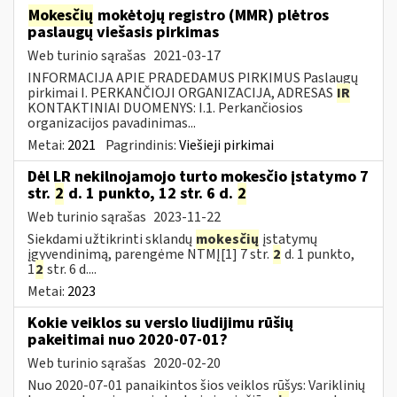
Mokesčių
mokėtojų registro (MMR) plėtros
paslaugų viešasis pirkimas
Web turinio sąrašas
2021-03-17
INFORMACIJA APIE PRADEDAMUS PIRKIMUS Paslaugų
pirkimai I. PERKANČIOJI ORGANIZACIJA, ADRESAS
IR
KONTAKTINIAI DUOMENYS: I.1. Perkančiosios
organizacijos pavadinimas...
Metai:
2021
Pagrindinis:
Viešieji pirkimai
Dėl LR nekilnojamojo turto mokesčio įstatymo 7
str.
2
d. 1 punkto, 12 str. 6 d.
2
Web turinio sąrašas
2023-11-22
Siekdami užtikrinti sklandų
mokesčių
įstatymų
įgyvendinimą, parengėme NTMĮ[1] 7 str.
2
d. 1 punkto,
1
2
str. 6 d....
Metai:
2023
Kokie veiklos su verslo liudijimu rūšių
pakeitimai nuo 2020-07-01?
Web turinio sąrašas
2020-02-20
Nuo 2020-07-01 panaikintos šios veiklos rūšys: Variklinių