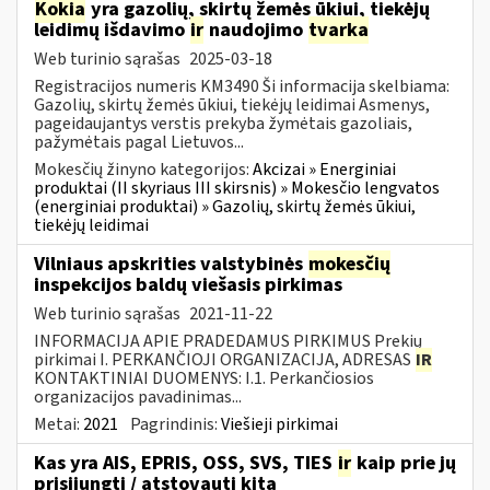
Kokia
yra gazolių, skirtų žemės ūkiui, tiekėjų
leidimų išdavimo
ir
naudojimo
tvarka
Web turinio sąrašas
2025-03-18
Registracijos numeris KM3490 Ši informacija skelbiama:
Gazolių, skirtų žemės ūkiui, tiekėjų leidimai Asmenys,
pageidaujantys verstis prekyba žymėtais gazoliais,
pažymėtais pagal Lietuvos...
Mokesčių žinyno kategorijos:
Akcizai » Energiniai
produktai (II skyriaus III skirsnis) » Mokesčio lengvatos
(energiniai produktai) » Gazolių, skirtų žemės ūkiui,
tiekėjų leidimai
Vilniaus apskrities valstybinės
mokesčių
inspekcijos baldų viešasis pirkimas
Web turinio sąrašas
2021-11-22
INFORMACIJA APIE PRADEDAMUS PIRKIMUS Prekių
pirkimai I. PERKANČIOJI ORGANIZACIJA, ADRESAS
IR
KONTAKTINIAI DUOMENYS: I.1. Perkančiosios
organizacijos pavadinimas...
Metai:
2021
Pagrindinis:
Viešieji pirkimai
Kas yra AIS, EPRIS, OSS, SVS, TIES
ir
kaip prie jų
prisijungti / atstovauti kitą