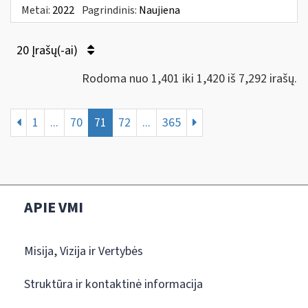
Metai:
2022
Pagrindinis:
Naujiena
20 Įrašų(-ai)
Rodoma nuo 1,401 iki 1,420 iš 7,292 irašų.
1
...
70
71
72
...
365
APIE VMI
Misija, Vizija ir Vertybės
Struktūra ir kontaktinė informacija