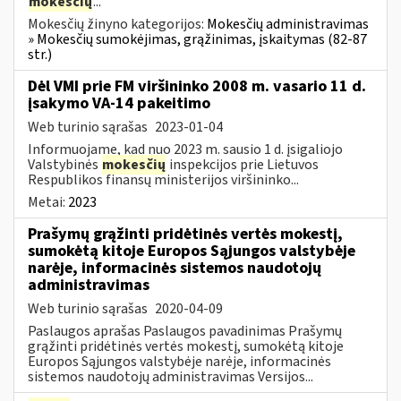
mokesčių
...
Mokesčių žinyno kategorijos:
Mokesčių administravimas
» Mokesčių sumokėjimas, grąžinimas, įskaitymas (82-87
str.)
Dėl VMI prie FM viršininko 2008 m. vasario 11 d.
įsakymo VA-14 pakeitimo
Web turinio sąrašas
2023-01-04
Informuojame, kad nuo 2023 m. sausio 1 d. įsigaliojo
Valstybinės
mokesčių
inspekcijos prie Lietuvos
Respublikos finansų ministerijos viršininko...
Metai:
2023
Prašymų grąžinti pridėtinės vertės mokestį,
sumokėtą kitoje Europos Sąjungos valstybėje
narėje, informacinės sistemos naudotojų
administravimas
Web turinio sąrašas
2020-04-09
Paslaugos aprašas Paslaugos pavadinimas Prašymų
grąžinti pridėtinės vertės mokestį, sumokėtą kitoje
Europos Sąjungos valstybėje narėje, informacinės
sistemos naudotojų administravimas Versijos...