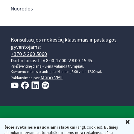
Nuorodos
Konsultacijos mokesčių klausimais ir paslaugos
gyventojams:
+370 5 260 5060
Darbo laikas: I-IV 8.00-17.00, V 8.00-15.45.
Prieššventinę dieną - viena valanda trumpiau.
Kiekvieno mėnesio antrą penktadienį 8.00 val. - 12.00 val.
Mano VMI
Paklausimas per
Valstybinė mokesčių inspekcija prie Lietuvos
U
Respublikos finansų ministerijos
Šioje svetainėje naudojami slapukai
(angl. cookies). Būtinieji
slapukai įdiegiami automatiškai ir jiems nėra reikalingas Jūsų