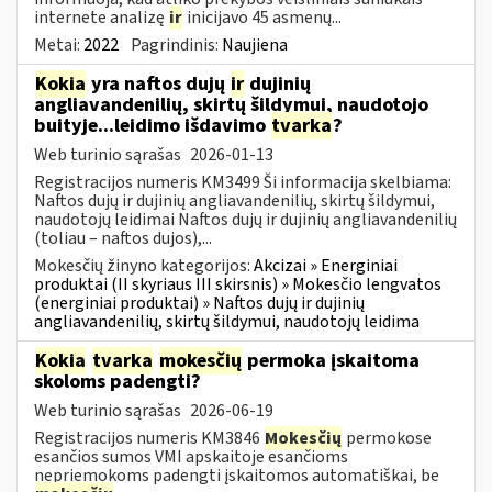
internete analizę
ir
inicijavo 45 asmenų...
Metai:
2022
Pagrindinis:
Naujiena
Kokia
yra naftos dujų
ir
dujinių
angliavandenilių, skirtų šildymui, naudotojo
buityje...leidimo išdavimo
tvarka
?
Web turinio sąrašas
2026-01-13
Registracijos numeris KM3499 Ši informacija skelbiama:
Naftos dujų ir dujinių angliavandenilių, skirtų šildymui,
naudotojų leidimai Naftos dujų ir dujinių angliavandenilių
(toliau – naftos dujos),...
Mokesčių žinyno kategorijos:
Akcizai » Energiniai
produktai (II skyriaus III skirsnis) » Mokesčio lengvatos
(energiniai produktai) » Naftos dujų ir dujinių
angliavandenilių, skirtų šildymui, naudotojų leidima
Kokia
tvarka
mokesčių
permoka įskaitoma
skoloms padengti?
Web turinio sąrašas
2026-06-19
Registracijos numeris KM3846
Mokesčių
permokose
esančios sumos VMI apskaitoje esančioms
nepriemokoms padengti įskaitomos automatiškai, be