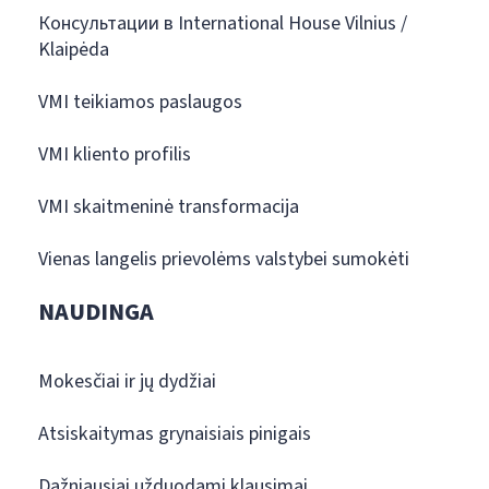
Консультации в International House Vilnius /
Klaipėda
VMI teikiamos paslaugos
VMI kliento profilis
VMI skaitmeninė transformacija
Vienas langelis prievolėms valstybei sumokėti
NAUDINGA
Mokesčiai ir jų dydžiai
Atsiskaitymas grynaisiais pinigais
Dažniausiai užduodami klausimai