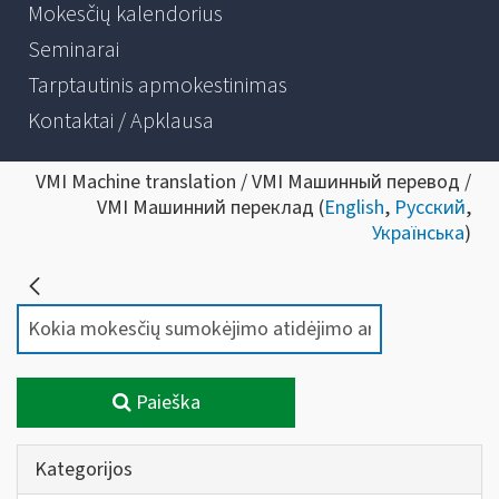
Mokesčių kalendorius
Seminarai
Tarptautinis apmokestinimas
Kontaktai / Apklausa
VMI Machine translation / VMI Машинный перевод /
VMI Машинний переклад (
English
,
Русский
,
Українська
)
Paieška
Kategorijos