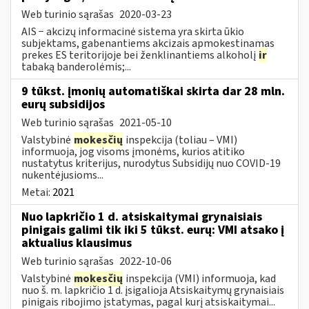
Web turinio sąrašas
2020-03-23
AIS − akcizų informacinė sistema yra skirta ūkio
subjektams, gabenantiems akcizais apmokestinamas
prekes ES teritorijoje bei ženklinantiems alkoholį
ir
tabaką banderolėmis;...
9 tūkst. įmonių automatiškai skirta dar 28 mln.
eurų subsidijos
Web turinio sąrašas
2021-05-10
Valstybinė
mokesčių
inspekcija (toliau – VMI)
informuoja, jog visoms įmonėms, kurios atitiko
nustatytus kriterijus, nurodytus Subsidijų nuo COVID-19
nukentėjusioms...
Metai:
2021
Nuo lapkričio 1 d. atsiskaitymai grynaisiais
pinigais galimi tik iki 5 tūkst. eurų: VMI atsako į
aktualius klausimus
Web turinio sąrašas
2022-10-06
Valstybinė
mokesčių
inspekcija (VMI) informuoja, kad
nuo š. m. lapkričio 1 d. įsigalioja Atsiskaitymų grynaisiais
pinigais ribojimo įstatymas, pagal kurį atsiskaitymai...