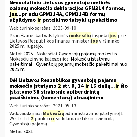
Nenuolatinio Lietuvos gyventojo metinės
pajamų mokesčio deklaracijos GPM314 formos,
jos
...priedų GPM314A, GPM314B formų
užpildymo
ir
pateikimo taisyklių pakeitimo
Web turinio sąrašas
2025-09-10
Pranešame, kad Valstybinės
mokesčių
inspekci
jos
prie
Lietuvos Respublikos finansų ministeri
jos
viršininko
2025 m. rugsėjo...
Metai:
2025
Mokesčiai:
Gyventojų pajamų mokestis
Mokesčių žinyno kategorijos:
Mokesčių įstatymų
pakeitimai » Gyventojų pajamų mokesčio pakeitimai nuo
2025 m.
Dėl Lietuvos Respublikos gyventojų pajamų
mokesčio įstatymo
2
str. 9, 14
ir
15 dalių...
ir
šio
įstatymo 38 straipsnio apibendrintų
paaiškinimų (komentarų) atnaujinimo
Web turinio sąrašas
2021-05-13
Vadovaudamasi
Mokesčių
administravimo įstatymo[1]
25 str. 1 d.
2
punktu
ir
siekdama užtikrinti vienodą
Gyventojų pajamų...
Metai:
2021