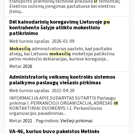
transporto priemonių techninė priežiūra
ir
remontas;
Elektros sistemų įrengimas pastatuose bei elektros
įtaisų...
Dėl kainodarinių koregavimų Lietuvoje
po
kontrahento šalyje atlikto mokestinio
patikrinimo
Web turinio sąrašas
2026-01-09
Mokesčių
administratorius pastebi, kad pasitaiko
atvejų, kai Lietuvos
mokesčių
mokėtojai patikslina
pelno mokesčio deklaracijas, kuriose koreguoja...
Metai:
2026
Administratorių veiksmų kontrolės sistemos
palaikymo paslaugų viešasis pirkimas
Web turinio sąrašas
2021-04-20
INFORMACIJA APIE SUDARYTAS SUTARTIS Paslaugų
pirkimai I. PERKANČIOJI ORGANIZACIJA, ADRESAS
IR
KONTAKTINIAI DUOMENYS: I.1. Perkančiosios
organizacijos pavadinimas...
Metai:
2021
Pagrindinis:
Viešieji pirkimai
VA-46, kuriuo buvo pakeistos Metinės