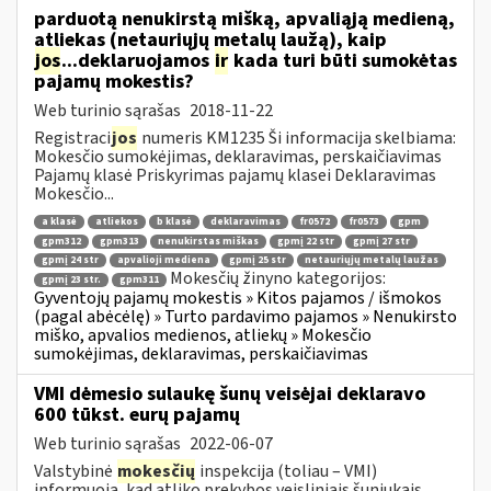
parduotą nenukirstą mišką, apvaliąją medieną,
atliekas (netauriųjų metalų laužą), kaip
jos
...deklaruojamos
ir
kada turi būti sumokėtas
pajamų mokestis?
Web turinio sąrašas
2018-11-22
Registraci
jos
numeris KM1235 Ši informacija skelbiama:
Mokesčio sumokėjimas, deklaravimas, perskaičiavimas
Pajamų klasė Priskyrimas pajamų klasei Deklaravimas
Mokesčio...
a klasė
atliekos
b klasė
deklaravimas
fr0572
fr0573
gpm
gpm312
gpm313
nenukirstas miškas
gpmį 22 str
gpmį 27 str
gpmį 24 str
apvalioji mediena
gpmį 25 str
netauriųjų metalų laužas
Mokesčių žinyno kategorijos:
gpmį 23 str.
gpm311
Gyventojų pajamų mokestis » Kitos pajamos / išmokos
(pagal abėcėlę) » Turto pardavimo pajamos » Nenukirsto
miško, apvalios medienos, atliekų » Mokesčio
sumokėjimas, deklaravimas, perskaičiavimas
VMI dėmesio sulaukę šunų veisėjai deklaravo
600 tūkst. eurų pajamų
Web turinio sąrašas
2022-06-07
Valstybinė
mokesčių
inspekcija (toliau – VMI)
informuoja, kad atliko prekybos veisliniais šuniukais