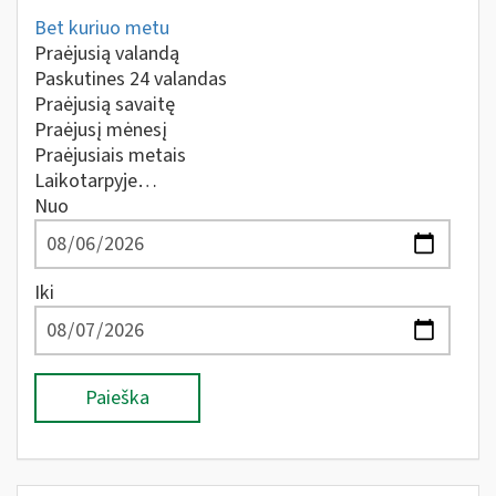
Bet kuriuo metu
Praėjusią valandą
Paskutines 24 valandas
Praėjusią savaitę
Praėjusį mėnesį
Praėjusiais metais
Laikotarpyje…
Nuo
Iki
Paieška