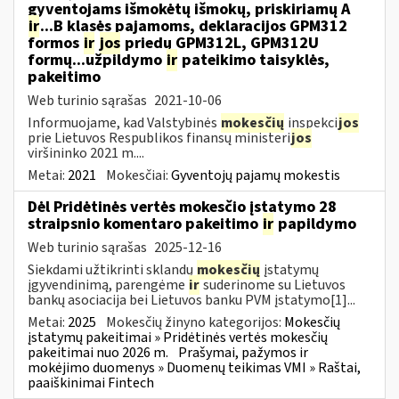
gyventojams išmokėtų išmokų, priskiriamų A
ir
...B klasės pajamoms, deklaracijos GPM312
formos
ir
jos
priedų GPM312L, GPM312U
formų...užpildymo
ir
pateikimo taisyklės,
pakeitimo
Web turinio sąrašas
2021-10-06
Informuojame, kad Valstybinės
mokesčių
inspekci
jos
prie Lietuvos Respublikos finansų ministeri
jos
viršininko 2021 m....
Metai:
2021
Mokesčiai:
Gyventojų pajamų mokestis
Dėl Pridėtinės vertės mokesčio įstatymo 28
straipsnio komentaro pakeitimo
ir
papildymo
Web turinio sąrašas
2025-12-16
Siekdami užtikrinti sklandų
mokesčių
įstatymų
įgyvendinimą, parengėme
ir
suderinome su Lietuvos
bankų asociacija bei Lietuvos banku PVM įstatymo[1]...
Metai:
2025
Mokesčių žinyno kategorijos:
Mokesčių
įstatymų pakeitimai » Pridėtinės vertės mokesčių
pakeitimai nuo 2026 m.
Prašymai, pažymos ir
mokėjimo duomenys » Duomenų teikimas VMI » Raštai,
paaiškinimai Fintech