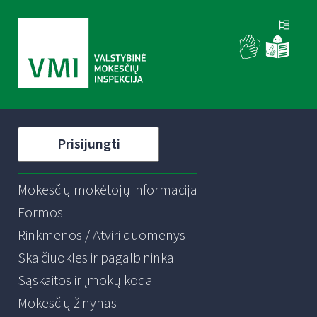
Prisijungti
Mokesčių mokėtojų informacija
Formos
Rinkmenos / Atviri duomenys
Skaičiuoklės ir pagalbininkai
Sąskaitos ir įmokų kodai
Mokesčių žinynas