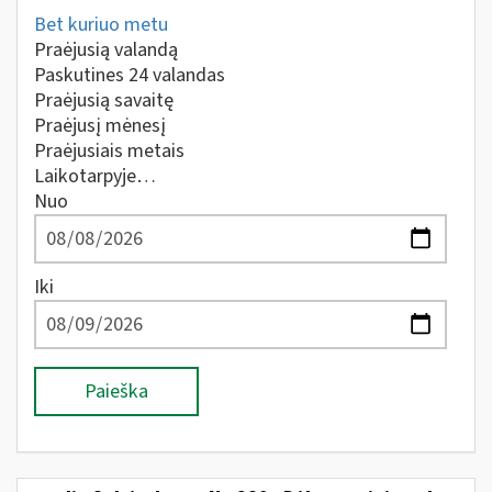
Bet kuriuo metu
Praėjusią valandą
Paskutines 24 valandas
Praėjusią savaitę
Praėjusį mėnesį
Praėjusiais metais
Laikotarpyje…
Nuo
Iki
Paieška