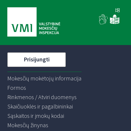
Prisijungti
Mokesčių mokėtojų informacija
Formos
Rinkmenos / Atviri duomenys
Skaičiuoklės ir pagalbininkai
Sąskaitos ir įmokų kodai
Mokesčių žinynas