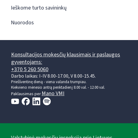
Ieškome turto savininkų
Nuorodos
Konsultacijos mokesčių klausimais ir paslaugos
gyventojams:
+370 5 260 5060
Darbo laikas: I-IV 8.00-17.00, V 8.00-15.45.
Prieššventinę dieną - viena valanda trumpiau.
Kiekvieno mėnesio antrą penktadienį 8.00 val. - 12.00 val.
Mano VMI
Paklausimas per
Valstybinė mokesčių inspekcija prie Lietuvos