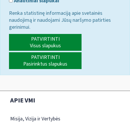
Analitiniai slapukai
Renka statistinę informaciją apie svetainės
naudojimą ir naudojami Jūsų naršymo patirties
gerinimui.
PATVIRTINTI
Visus slapukus
PATVIRTINTI
Pasirinktus slapukus
APIE VMI
Misija, Vizija ir Vertybės