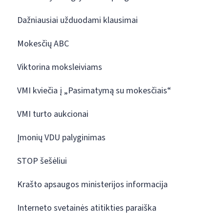
Dažniausiai užduodami klausimai
Mokesčių ABC
Viktorina moksleiviams
VMI kviečia į „Pasimatymą su mokesčiais“
VMI turto aukcionai
Įmonių VDU palyginimas
STOP šešėliui
Krašto apsaugos ministerijos informacija
Interneto svetainės atitikties paraiška