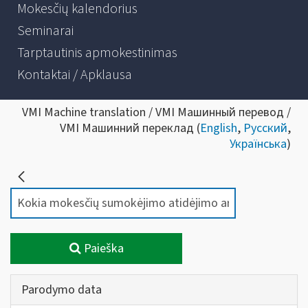
Mokesčių kalendorius
Seminarai
Tarptautinis apmokestinimas
Kontaktai / Apklausa
VMI Machine translation / VMI Машинный перевод /
VMI Машинний переклад (
English
,
Русский
,
Українська
)
Paieška
Parodymo data