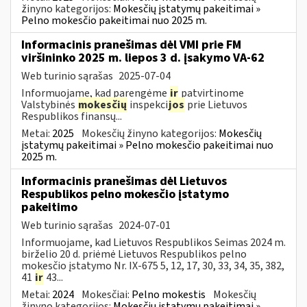
žinyno kategorijos:
Mokesčių įstatymų pakeitimai »
Pelno mokesčio pakeitimai nuo 2025 m.
Informacinis pranešimas dėl VMI prie FM
viršininko 2025 m. liepos 3 d. įsakymo VA-62
Web turinio sąrašas
2025-07-04
Informuojame, kad parengėme
ir
patvirtinome
Valstybinės
mokesčių
inspekci
jos
prie Lietuvos
Respublikos finansų...
Metai:
2025
Mokesčių žinyno kategorijos:
Mokesčių
įstatymų pakeitimai » Pelno mokesčio pakeitimai nuo
2025 m.
Informacinis pranešimas dėl Lietuvos
Respublikos pelno mokesčio įstatymo
pakeitimo
Web turinio sąrašas
2024-07-01
Informuojame, kad Lietuvos Respublikos Seimas 2024 m.
birželio 20 d. priėmė Lietuvos Respublikos pelno
mokesčio įstatymo Nr. IX-675 5, 12, 17, 30, 33, 34, 35, 382,
41
ir
43...
Metai:
2024
Mokesčiai:
Pelno mokestis
Mokesčių
žinyno kategorijos:
Mokesčių įstatymų pakeitimai »