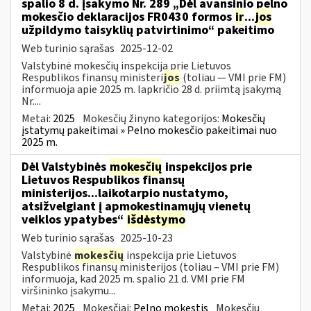
spalio 8 d. įsakymo Nr. 289 „Dėl avansinio pelno
mokesčio deklaracijos FR0430 formos
ir
...
jos
užpildymo taisyklių patvirtinimo“ pakeitimo
Web turinio sąrašas
2025-12-02
Valstybinė mokesčių inspekcija prie Lietuvos
Respublikos finansų ministeri
jos
(toliau — VMI prie FM)
informuoja apie 2025 m. lapkričio 28 d. priimtą įsakymą
Nr....
Metai:
2025
Mokesčių žinyno kategorijos:
Mokesčių
įstatymų pakeitimai » Pelno mokesčio pakeitimai nuo
2025 m.
Dėl Valstybinės
mokesčių
inspekcijos prie
Lietuvos Respublikos finansų
ministerijos...laikotarpio nustatymo,
atsižvelgiant į apmokestinamųjų vienetų
veiklos ypatybes“
išdėstymo
Web turinio sąrašas
2025-10-23
Valstybinė
mokesčių
inspekcija prie Lietuvos
Respublikos finansų ministerijos (toliau – VMI prie FM)
informuoja, kad 2025 m. spalio 21 d. VMI prie FM
viršininko įsakymu...
Metai:
2025
Mokesčiai:
Pelno mokestis
Mokesčių