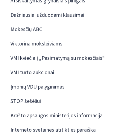
Atsiskaitymas grynaisiais pinigais
Dažniausiai užduodami klausimai
Mokesčių ABC
Viktorina moksleiviams
VMI kviečia į „Pasimatymą su mokesčiais“
VMI turto aukcionai
Įmonių VDU palyginimas
STOP šešėliui
Krašto apsaugos ministerijos informacija
Interneto svetainės atitikties paraiška