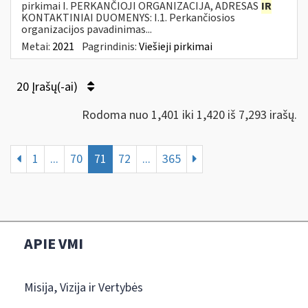
pirkimai I. PERKANČIOJI ORGANIZACIJA, ADRESAS
IR
KONTAKTINIAI DUOMENYS: I.1. Perkančiosios
organizacijos pavadinimas...
Metai:
2021
Pagrindinis:
Viešieji pirkimai
20 Įrašų(-ai)
Rodoma nuo 1,401 iki 1,420 iš 7,293 irašų.
1
...
70
71
72
...
365
APIE VMI
Misija, Vizija ir Vertybės