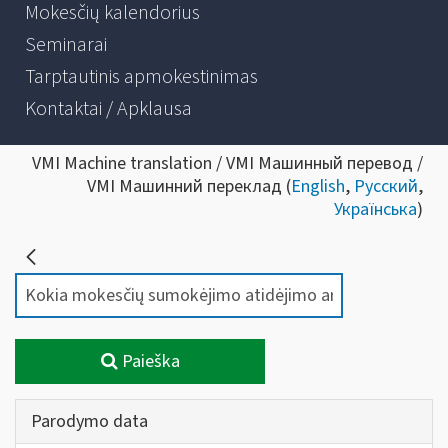
Mokesčių kalendorius
Seminarai
Tarptautinis apmokestinimas
Kontaktai / Apklausa
VMI Machine translation / VMI Машинный перевод /
VMI Машинний переклад (
English
,
Русский
,
Українська
)
Paieška
Parodymo data