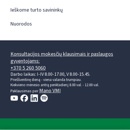
Ieškome turto savininkų
Nuorodos
Konsultacijos mokesčių klausimais ir paslaugos
gyventojams:
+370 5 260 5060
Darbo laikas: I-IV 8.00-17.00, V 8.00-15.45.
Prieššventinę dieną - viena valanda trumpiau.
Kiekvieno mėnesio antrą penktadienį 8.00 val. - 12.00 val.
Mano VMI
Paklausimas per