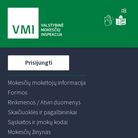
Prisijungti
Mokesčių mokėtojų informacija
Formos
Rinkmenos / Atviri duomenys
Skaičiuoklės ir pagalbininkai
Sąskaitos ir įmokų kodai
Mokesčių žinynas