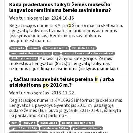
Kada pradedamos taikyti žemės mokesčio
lengvatos remtiniems žemės savininkams?
Web turinio sąrašas
2024-10-16
Registracijos numeris KM125
2
Ši informacija skelbiama:
Lengvatų taikymas fiziniams ir juridiniams asmenims
(išskyrus ūkininkus) Remtiniems savininkams
neapmokestinamo...
lengvata
šeimos
žemės mokestis
žmį 8 str. 2 d. 3 p
neapmokestinamasis dydis
nd
remtini žemės mokesčio savininkai
Mokesčių žinyno kategorijos:
Žemės
darbingi asmenys
mokestis » Lengvatos (8 str.) » Lengvatų taikymas
fiziniams ir juridiniams asmenims (išskyrus ūkininkus)
., tačiau nuosavybės teisės pereina
ir
/ arba
atsiskaitoma
po
2016 m.?
Web turinio sąrašas
2018-11-22
Registracijos numeris KM1093 Ši informacija skelbiama:
Lengvatos 1 pavyzdys Gyventojas 2015 m. pabaigoje
sudaro žemės (kuri buvo įsigyta iki 2011-01-01, išlaikyta
iki pardavimo 3 m.) pirkimo -...
gpm
lengvata
pardavimas
nekilnojamasis turtas
gpmį 17 str 1 d 28 p
sandoris iki 2016 m
preliminari sutartis