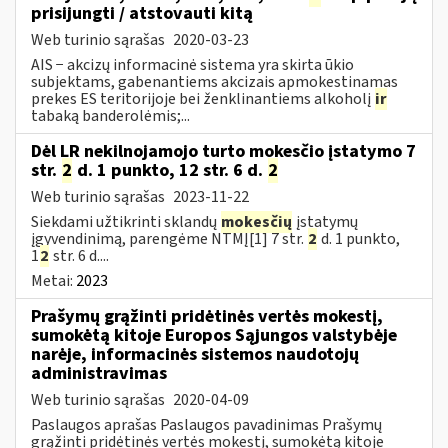
prisijungti / atstovauti kitą
Web turinio sąrašas
2020-03-23
AIS − akcizų informacinė sistema yra skirta ūkio
subjektams, gabenantiems akcizais apmokestinamas
prekes ES teritorijoje bei ženklinantiems alkoholį
ir
tabaką banderolėmis;...
Dėl LR nekilnojamojo turto mokesčio įstatymo 7
str.
2
d. 1 punkto, 12 str. 6 d.
2
Web turinio sąrašas
2023-11-22
Siekdami užtikrinti sklandų
mokesčių
įstatymų
įgyvendinimą, parengėme NTMĮ[1] 7 str.
2
d. 1 punkto,
1
2
str. 6 d....
Metai:
2023
Prašymų grąžinti pridėtinės vertės mokestį,
sumokėtą kitoje Europos Sąjungos valstybėje
narėje, informacinės sistemos naudotojų
administravimas
Web turinio sąrašas
2020-04-09
Paslaugos aprašas Paslaugos pavadinimas Prašymų
grąžinti pridėtinės vertės mokestį, sumokėtą kitoje