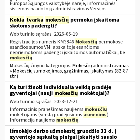
Europos Sąjungos valstybėje narėje, informacinės
sistemos naudotojų administravimas Versijos...
Kokia
tvarka
mokesčių
permoka įskaitoma
skoloms padengti?
Web turinio sąrašas
2026-06-19
Registracijos numeris KM3846
Mokesčių
permokose
esančios sumos VMI apskaitoje esančioms
nepriemokoms padengti įskaitomos automatiškai, be
mokesčių
...
Mokesčių žinyno kategorijos:
Mokesčių administravimas
» Mokesčių sumokėjimas, grąžinimas, įskaitymas (82-87
str.)
Ką turi žinoti individualią veiklą pradėję
gyventojai (nauji
mokesčių
mokėtojai)?
Web turinio sąrašas
2023-12-21
Informacinis pranešimas naujiems
mokesčių
mokėtojams (verslą pradėjusiems
asmenims
)
Informacija naujiems
mokesčių
...
išmokėjo darbo užmokestį gruodžio 31 d. į
gyventojo sąskaitą pinigai įskaityti sausio