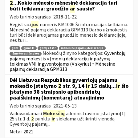
2
...Kokio mėnesio mėnesinė deklaracija turi
būti teikiama: gruodžio
ar
sausio?
Web turinio sąrašas
2018-11-22
Registraci
jos
numeris KM1006 Ši informacija skelbiama:
Mėnesinė pajamų deklaracija GPM313 Darbo užmokestis
turi būti deklaruojamas gruodžio mėnesio deklaracijoje,
nes turi...
gpm
gpm313
gpmį 24 str
mėnesinė pajamų deklaracija
Mokesčių žinyno kategorijos:
Gyventojų
išmokėtos išmokos
pajamų mokestis » Įmonių deklaracijų ir pažymų
teikimas VMI ir gyventojams (V skyrius) » Mėnesinė
pajamų deklaracija GPM313
Dėl Lietuvos Respublikos gyventojų pajamų
mokesčio įstatymo
2
str. 9, 14
ir
15 dalių...
ir
šio
įstatymo 38 straipsnio apibendrintų
paaiškinimų (komentarų) atnaujinimo
Web turinio sąrašas
2021-05-13
Vadovaudamasi
Mokesčių
administravimo įstatymo[1]
25 str. 1 d.
2
punktu
ir
siekdama užtikrinti vienodą
Gyventojų pajamų...
Metai:
2021