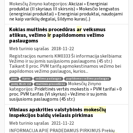
Mokesčių žinyno kategorijos:
Akcizai » Energiniai
produktai (II skyriaus III skirsnis) » Mokesčio lengvatos
(energiniai produktai) » Energiniai produktai, naudojami
ne kaip variklių degalai, šildymo kuras(..)
Kokias muitinės procedūras
ar
veiksmus
atlikus, vežimo
ir
papildomoms vežimo
paslaugoms
Web turinio sąrašas
2018-11-22
Registracijos numeris KM0333 Ši informacija skelbiama:
Vežimo ir su jomis susijusioms paslaugoms (45 str.)
Taikant 0 proc. PVM tarifą apmokestinamos vežimo bei
papildomos vežimo paslaugos, kurios...
pvm
0 proc
vežimo paslaugos
papildomos vežimo paslaugos
Mokesčių žinyno
pvmį 45 str 2 d
muitinės procedūros
kategorijos:
Pridėtinės vertės mokestis » PVM tarifai » 0
proc. PVM tarifas (VI skyrius) » Vežimo ir su jomis
susijusioms paslaugoms (45 str.)
Vilniaus apskrities valstybinės
mokesčių
inspekcijos baldų viešasis pirkimas
Web turinio sąrašas
2021-11-22
INFORMACIJA APIE PRADEDAMUS PIRKIMUS Prekių