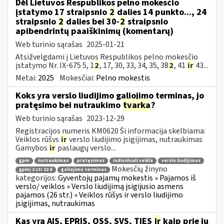
Dėl Lietuvos Respublikos pelno mokesčio
įstatymo 17 straipsnio
2
dalies 14 punkto..., 24
straipsnio
2
dalies bei 30-
2
straipsnio
apibendrintų paaiškinimų (komentarų)
Web turinio sąrašas
2025-01-21
Atsižvelgdami į Lietuvos Respublikos pelno mokesčio
įstatymo Nr. IX-675 5, 1
2
, 17, 30, 33, 34, 35, 38
2
, 41
ir
43...
Metai:
2025
Mokesčiai:
Pelno mokestis
Koks yra verslo liudijimo galiojimo terminas, jo
pratęsimo bei nutraukimo
tvarka
?
Web turinio sąrašas
2023-12-29
Registracijos numeris KM0620 Ši informacija skelbiama:
Veiklos rūšys
ir
verslo liudijimo įsigijimas, nutraukimas
Gamybos
ir
paslaugų verslo...
gpm
nutraukimas
pratęsimas
individuali veikla
verslo liudijimas
Mokesčių žinyno
gpmį 2 str 22 d
galiojimo terminas
kategorijos:
Gyventojų pajamų mokestis » Pajamos iš
verslo/ veiklos » Verslo liudijimą įsigijusio asmens
pajamos (26 str.) » Veiklos rūšys ir verslo liudijimo
įsigijimas, nutraukimas
Kas yra AIS, EPRIS, OSS, SVS, TIES
ir
kaip prie jų