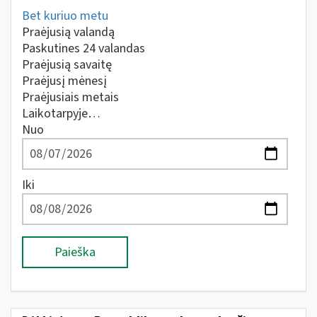
Bet kuriuo metu
Praėjusią valandą
Paskutines 24 valandas
Praėjusią savaitę
Praėjusį mėnesį
Praėjusiais metais
Laikotarpyje…
Nuo
Iki
Paieška