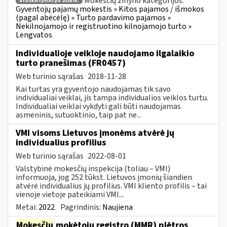
Mokesčių žinyno kategorijos:
atsiskaitymas po 2016 m.
Gyventojų pajamų mokestis » Kitos pajamos / išmokos
(pagal abėcėlę) » Turto pardavimo pajamos »
Nekilnojamojo ir registruotino kilnojamojo turto »
Lengvatos
Individualioje veikloje naudojamo ilgalaikio
turto pranešimas (FR0457)
Web turinio sąrašas
2018-11-28
Kai turtas yra gyventojo naudojamas tik savo
individualiai veiklai, jis tampa individualios veiklos turtu.
Individualiai veiklai vykdyti gali būti naudojamas
asmeninis, sutuoktinio, taip pat ne...
VMI visoms Lietuvos įmonėms atvėrė jų
individualius profilius
Web turinio sąrašas
2022-08-01
Valstybinė mokesčių inspekcija (toliau – VMI)
informuoja, jog 252 tūkst. Lietuvos įmonių šiandien
atvėrė individualius jų profilius. VMI kliento profilis – tai
vienoje vietoje pateikiami VMI...
Metai:
2022
Pagrindinis:
Naujiena
Mokesčių
mokėtojų registro (MMR) plėtros