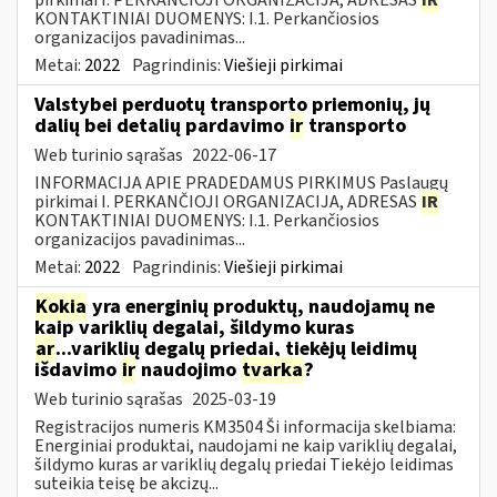
KONTAKTINIAI DUOMENYS: I.1. Perkančiosios
organizacijos pavadinimas...
Metai:
2022
Pagrindinis:
Viešieji pirkimai
Valstybei perduotų transporto priemonių, jų
dalių bei detalių pardavimo
ir
transporto
Web turinio sąrašas
2022-06-17
INFORMACIJA APIE PRADEDAMUS PIRKIMUS Paslaugų
pirkimai I. PERKANČIOJI ORGANIZACIJA, ADRESAS
IR
KONTAKTINIAI DUOMENYS: I.1. Perkančiosios
organizacijos pavadinimas...
Metai:
2022
Pagrindinis:
Viešieji pirkimai
Kokia
yra energinių produktų, naudojamų ne
kaip variklių degalai, šildymo kuras
ar
...variklių degalų priedai, tiekėjų leidimų
išdavimo
ir
naudojimo
tvarka
?
Web turinio sąrašas
2025-03-19
Registracijos numeris KM3504 Ši informacija skelbiama:
Energiniai produktai, naudojami ne kaip variklių degalai,
šildymo kuras ar variklių degalų priedai Tiekėjo leidimas
suteikia teisę be akcizų...