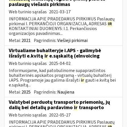
paslaugų viešasis pirkimas
Web turinio sąrašas
2021-03-17
INFORMACIJA APIE PRADEDAMUS PIRKIMUS Paslaugų
pirkimai I. PERKANČIOJI ORGANIZACIJA, ADRESAS
IR
KONTAKTINIAI DUOMENYS: I.1. Perkančiosios
organizacijos pavadinimas...
Metai:
2021
Pagrindinis:
Viešieji pirkimai
Virtualiame buhalteryje i.APS - galimybė
išrašyti e.kvitą
ir
e.sąskaitą (eInvoicing
Web turinio sąrašas
2025-04-02
Informuojame, kad patobulinome supaprastintos
buhalterinės apskaitos programą - virtualų buhalterį
i.APS. Programoje jau galima išrašyti
ir
gauti e.kvitą bei
e.sąskaitą...
Metai:
2025
Pagrindinis:
Naujiena
Valstybei perduotų transporto priemonių, jų
dalių bei detalių pardavimo
ir
transporto
Web turinio sąrašas
2022-05-27
INFORMACIJA APIE PRADEDAMUS PIRKIMUS Paslaugų
pirkimai I. PERKANČIOJI ORGANIZACIJA, ADRESAS
IR