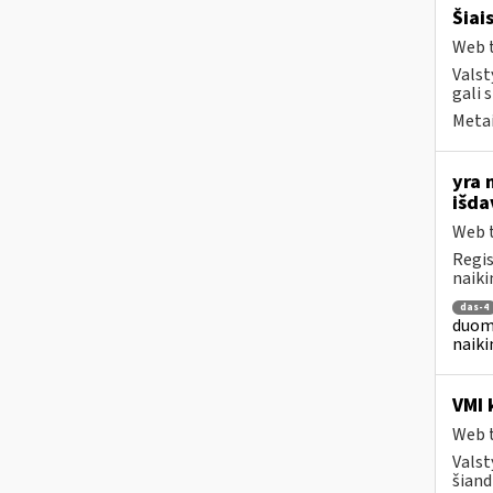
Šiai
Web t
Valst
gali 
Metai
yra 
išd
Web t
Regis
naiki
das-4
duome
naiki
VMI 
Web t
Valst
šiand