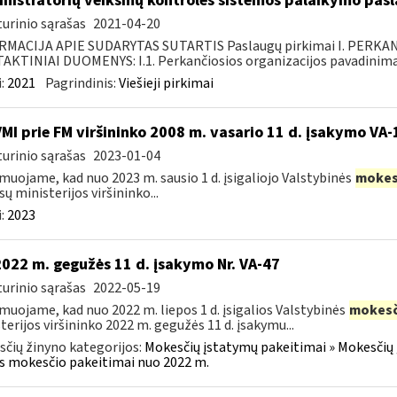
nistratorių veiksmų kontrolės sistemos palaikymo pasl
urinio sąrašas
2021-04-20
RMACIJA APIE SUDARYTAS SUTARTIS Paslaugų pirkimai I. PERK
KTINIAI DUOMENYS: I.1. Perkančiosios organizacijos pavadinimas
:
2021
Pagrindinis:
Viešieji pirkimai
VMI prie FM viršininko 2008 m. vasario 11 d. įsakymo VA
urinio sąrašas
2023-01-04
muojame, kad nuo 2023 m. sausio 1 d. įsigaliojo Valstybinės
mokes
sų ministerijos viršininko...
:
2023
2022 m. gegužės 11 d. įsakymo Nr. VA-47
urinio sąrašas
2022-05-19
muojame, kad nuo 2022 m. liepos 1 d. įsigalios Valstybinės
mokesč
terijos viršininko 2022 m. gegužės 11 d. įsakymu...
čių žinyno kategorijos:
Mokesčių įstatymų pakeitimai » Mokesčių 
s mokesčio pakeitimai nuo 2022 m.