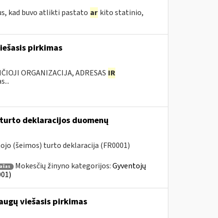
s, kad buvo atlikti pastato
ar
kito statinio,
iešasis pirkimas
NČIOJI ORGANIZACIJA, ADRESAS
IR
...
 turto deklaracijos duomenų
jo (šeimos) turto deklaracija (FR0001)
Mokesčių žinyno kategorijos:
Gyventojų
rašas
001)
augų viešasis pirkimas