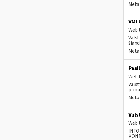
Metai
VMI 
Web t
Valst
šiand
Metai
Pasi
Web t
Valst
primi
Metai
Vals
Web t
INFO
KONTA