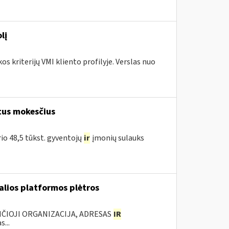
lį
s kriterijų VMI kliento profilyje. Verslas nuo
tus mokesčius
rio 48,5 tūkst. gyventojų
ir
įmonių sulauks
ualios platformos plėtros
NČIOJI ORGANIZACIJA, ADRESAS
IR
...