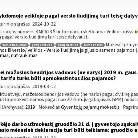
kdomoje veikloje pagal verslo liudijimą turi teisę dalyv
urinio sąrašas
2024-10-22
tracijos numeris KM0623 Ši informacija skelbiama: Veiklos rūšys
i
 pagal verslo liudijimą turi teisę dalyvauti...
Mokesčių žinyn
verslo liudijimas
gpmį 2 str 22 d
gpmį 10 str 2 d
šeimos narys
os iš verslo/ veiklos » Verslo liudijimą įsigijusio asmens pajamos (26
jimas, nutraukimas
Jei mažosios bendrijos vadovas (ne narys) 2019 m. gaus
tarifu turės būti apmokestintos šios pajamos?
urinio sąrašas
2019-03-12
ktu atveju, mažosios bendrijos vadovo (ne nario) pagal civilinę p
būti apmokestinamos pagal nuo 2019 m. įsigaliojusias GPMĮ nuostat
 (Archyvas):
2019
Mokesčiai:
Gyventojų pajamų mokestis
Pagrind
kėjo darbo užmokestį gruodžio 31 d. į gyventojo sąskait
sio mėnesinė deklaracija turi būti teikiama: gruodžio
a