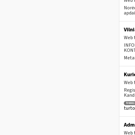
Web t
Norėd
apda
Viln
Web t
INFO
KONTA
Metai
Kur
Web t
Regis
Kandi
fr0001
turto
Admi
Web t