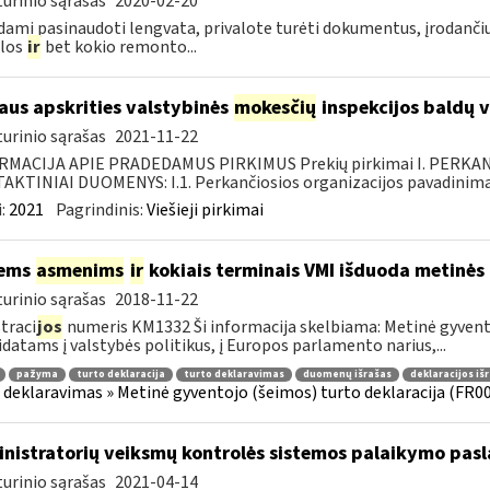
urinio sąrašas
2020-02-20
ami pasinaudoti lengvata, privalote turėti dokumentus, įrodančiu
ilos
ir
bet kokio remonto...
iaus apskrities valstybinės
mokesčių
inspekcijos baldų v
urinio sąrašas
2021-11-22
RMACIJA APIE PRADEDAMUS PIRKIMUS Prekių pirkimai I. PERKA
KTINIAI DUOMENYS: I.1. Perkančiosios organizacijos pavadinimas
:
2021
Pagrindinis:
Viešieji pirkimai
iems
asmenims
ir
kokiais terminais VMI išduoda metinės
urinio sąrašas
2018-11-22
traci
jos
numeris KM1332 Ši informacija skelbiama: Metinė gyvento
datams į valstybės politikus, į Europos parlamento narius,...
pažyma
turto deklaracija
turto deklaravimas
duomenų išrašas
deklaracijos iš
 deklaravimas » Metinė gyventojo (šeimos) turto deklaracija (FR0
nistratorių veiksmų kontrolės sistemos palaikymo pasl
urinio sąrašas
2021-04-14