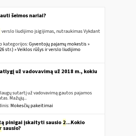
auti šeimos nariai?
r
verslo liudijimo įsigijimas, nutraukimas Vykdant
o kategorijos:
Gyventojų pajamų mokestis »
 str.) » Veiklos rūšys ir verslo liudijimo
 atlygį už vadovavimą už 2018 m., kokiu
aslaugų sutartį už vadovavimą gautos pajamos
as. Mažųjų...
inis:
Mokesčių pakeitimai
ą pinigai įskaityti sausio
2
...Kokio
r
sausio?