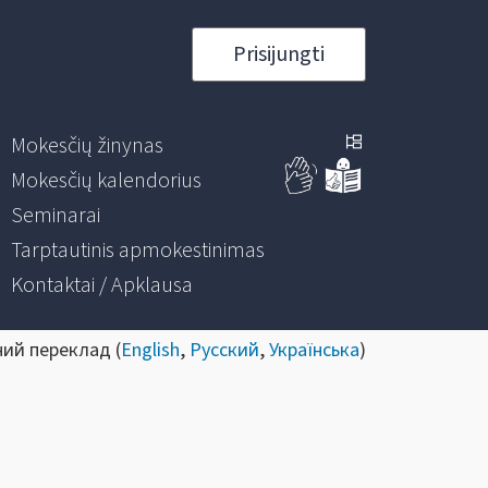
Prisijungti
Mokesčių žinynas
Mokesčių kalendorius
Seminarai
Tarptautinis apmokestinimas
Kontaktai / Apklausa
ний переклад (
English
,
Русский
,
Українська
)