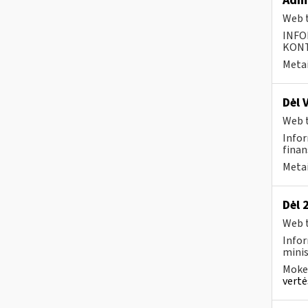
Admi
Web t
INFO
KONTA
Metai
Dėl 
Web t
Infor
finan
Metai
Dėl 
Web t
Infor
minis
Mokes
vertė