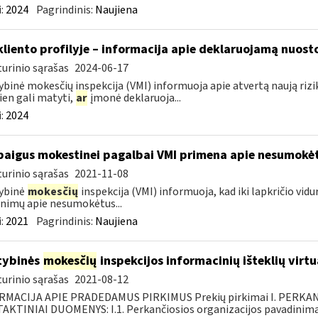
:
2024
Pagrindinis:
Naujiena
kliento profilyje – informacija apie deklaruojamą nuosto
urinio sąrašas
2024-06-17
ybinė mokesčių inspekcija (VMI) informuoja apie atvertą naują riziko
ien gali matyti,
ar
įmonė deklaruoja...
:
2024
baigus mokestinei pagalbai VMI primena apie nesumokė
urinio sąrašas
2021-11-08
ybinė
mokesčių
inspekcija (VMI) informuoja, kad iki lapkričio vidu
nimų apie nesumokėtus...
:
2021
Pagrindinis:
Naujiena
tybinės
mokesčių
inspekcijos informacinių išteklių virt
urinio sąrašas
2021-08-12
RMACIJA APIE PRADEDAMUS PIRKIMUS Prekių pirkimai I. PERKA
KTINIAI DUOMENYS: I.1. Perkančiosios organizacijos pavadinimas