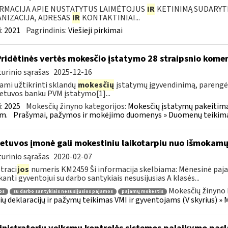
RMACIJA APIE NUSTATYTUS LAIMĖTOJUS
IR
KETINIMĄ SUDARYTI 
NIZACIJA, ADRESAS
IR
KONTAKTINIAI...
:
2021
Pagrindinis:
Viešieji pirkimai
Pridėtinės vertės mokesčio įstatymo 28 straipsnio kom
urinio sąrašas
2025-12-16
ami užtikrinti sklandų
mokesčių
įstatymų įgyvendinimą, paren
ietuvos banku PVM įstatymo[1]...
:
2025
Mokesčių žinyno kategorijos:
Mokesčių įstatymų pakeitima
m.
Prašymai, pažymos ir mokėjimo duomenys » Duomenų teikimas 
etuvos įmonė gali mokestiniu laikotarpiu nuo išmokamų 
urinio sąrašas
2020-02-07
traci
jos
numeris KM2459 Ši informacija skelbiama: Mėnesinė paj
anti gyventojui su darbo santykiais nesusijusias A klasės...
Mokesčių žinyno 
os
su darbo santykiais nesusijusios pajamos
pajamų mokestis
ų deklaracijų ir pažymų teikimas VMI ir gyventojams (V skyrius) 