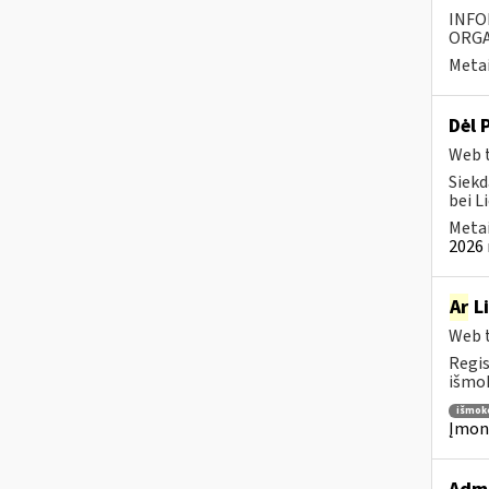
INFO
ORGA
Metai
Dėl 
Web t
Siekd
bei L
Metai
2026 
Ar
Li
Web t
Regis
išmok
išmok
Įmoni