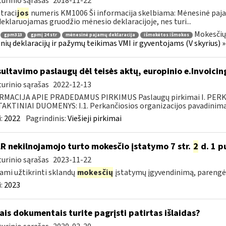
urinio sąrašas
2018-11-22
traci
jos
numeris KM1006 Ši informacija skelbiama: Mėnesinė paj
deklaruojamas gruodžio mėnesio deklaracijoje, nes turi...
Mokesčių
gpm313
gpmį 24 str
mėnesinė pajamų deklaracija
išmokėtos išmokos
nių deklaracijų ir pažymų teikimas VMI ir gyventojams (V skyrius)
ultavimo paslaugų dėl teisės aktų, europinio e.Invoicin
urinio sąrašas
2022-12-13
RMACIJA APIE PRADEDAMUS PIRKIMUS Paslaugų pirkimai I. PER
KTINIAI DUOMENYS: I.1. Perkančiosios organizacijos pavadinimas
:
2022
Pagrindinis:
Viešieji pirkimai
LR nekilnojamojo turto mokesčio įstatymo 7 str.
2
d. 1 pu
urinio sąrašas
2023-11-22
ami užtikrinti sklandų
mokesčių
įstatymų įgyvendinimą, parengė
:
2023
ais dokumentais turite pagrįsti patirtas išlaidas?