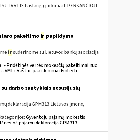
SUTARTIS Paslaugų pirkimai I. PERKANČIOJI
entaro pakeitimo
ir
papildymo
gėme
ir
suderinome su Lietuvos bankų asociacija
i » Pridėtinės vertės mokesčių pakeitimai nuo
VMI » Raštai, paaiškinimai Fintech
su darbo santykiais nesusijusių
amų deklaracija GPM313 Lietuvos įmonė,
kategorijos:
Gyventojų pajamų mokestis »
» Mėnesinė pajamų deklaracija GPM313