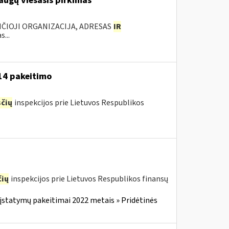
augų viešasis pirkimas
ANČIOJI ORGANIZACIJA, ADRESAS
IR
...
-14 pakeitimo
čių
inspekcijos prie Lietuvos Respublikos
ių
inspekcijos prie Lietuvos Respublikos finansų
įstatymų pakeitimai 2022 metais » Pridėtinės