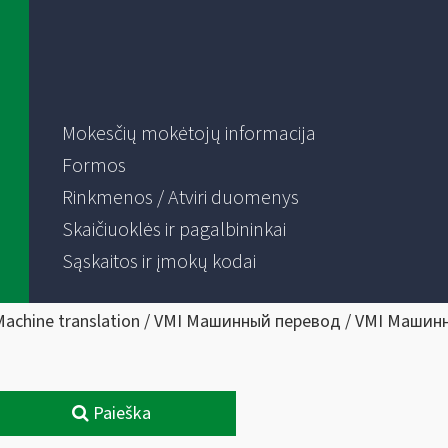
Mokesčių mokėtojų informacija
Formos
Rinkmenos / Atviri duomenys
Skaičiuoklės ir pagalbininkai
Sąskaitos ir įmokų kodai
Machine translation / VMI Машинный перевод / VMI Машин
Paieška