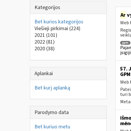
Kategorijos
Ar
vy
Bet kurios kategorijos
Web t
Viešieji pirkimai
(224)
Regis
2021
(101)
veiklą
2022
(81)
gpm
Pajam
2020
(38)
įsigi
57. 
Aplankai
GPM 
Web t
Bet kurį aplanką
Patei
turi 
Metai
Parodymo data
išmo
mėne
Bet kuriuo metu