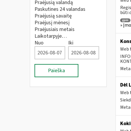
Web t
Praėjusią valandą
Regis
Paskutines 24 valandas
būti 
Praėjusią savaitę
gpm
Praėjusį mėnesį
» Įmo
Praėjusiais metais
Laikotarpyje…
Kons
Nuo
Iki
Web t
INFO
KONTA
Metai
Paieška
Dėl 
Web t
Siekd
Metai
Koki