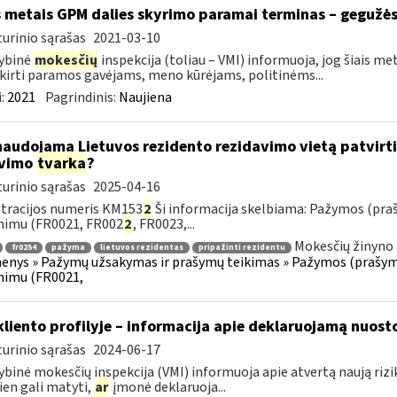
s metais GPM dalies skyrimo paramai terminas – gegužės
urinio sąrašas
2021-03-10
ybinė
mokesčių
inspekcija (toliau – VMI) informuoja, jog šiais 
skirti paramos gavėjams, meno kūrėjams, politinėms...
:
2021
Pagrindinis:
Naujiena
naudojama Lietuvos rezidento rezidavimo vietą patvir
avimo
tvarka
?
urinio sąrašas
2025-04-16
tracijos numeris KM153
2
Ši informacija skelbiama: Pažymos (pra
nimu (FR0021, FR002
2
, FR0023,...
Mokesčių žinyno 
fr0254
pažyma
lietuvos rezidentas
pripažinti rezidentu
nys » Pažymų užsakymas ir prašymų teikimas » Pažymos (prašyma
nimu (FR0021,
kliento profilyje – informacija apie deklaruojamą nuosto
urinio sąrašas
2024-06-17
ybinė mokesčių inspekcija (VMI) informuoja apie atvertą naują riziko
ien gali matyti,
ar
įmonė deklaruoja...