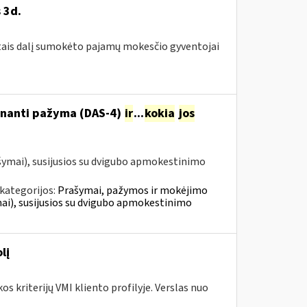
 3d.
metais dalį sumokėto pajamų mokesčio gyventojai
tinanti pažyma (DAS-4)
ir
...
kokia
jos
šymai), susijusios su dvigubo apmokestinimo
kategorijos:
Prašymai, pažymos ir mokėjimo
i), susijusios su dvigubo apmokestinimo
lį
s kriterijų VMI kliento profilyje. Verslas nuo