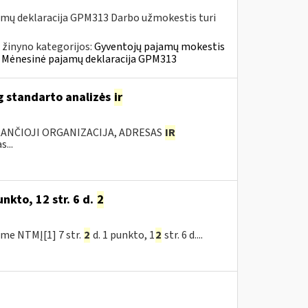
amų deklaracija GPM313 Darbo užmokestis turi
 žinyno kategorijos:
Gyventojų pajamų mokestis
 » Mėnesinė pajamų deklaracija GPM313
g standarto analizės
ir
KANČIOJI ORGANIZACIJA, ADRESAS
IR
...
nkto, 12 str. 6 d.
2
me NTMĮ[1] 7 str.
2
d. 1 punkto, 1
2
str. 6 d....