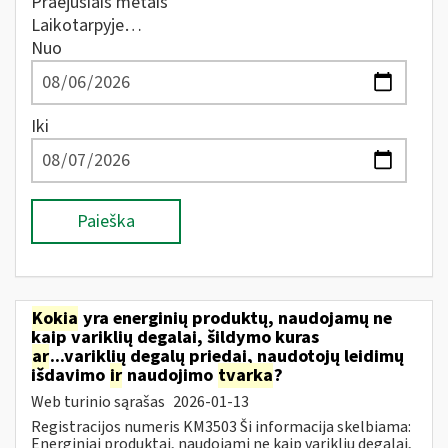
Praėjusiais metais
Laikotarpyje…
Nuo
Iki
Paieška
Kokia
yra energinių produktų, naudojamų ne
kaip variklių degalai, šildymo kuras
ar
...variklių degalų priedai, naudotojų leidimų
išdavimo
ir
naudojimo
tvarka
?
Web turinio sąrašas
2026-01-13
Registracijos numeris KM3503 Ši informacija skelbiama:
Energiniai produktai, naudojami ne kaip variklių degalai,