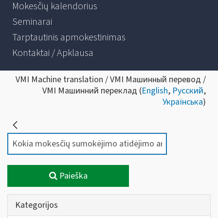
Mokesčių kalendorius
Seminarai
Tarptautinis apmokestinimas
Kontaktai / Apklausa
VMI Machine translation / VMI Машинный перевод /
VMI Машинний переклад (
English
,
Русский
,
Українська
)
Paieška
Kategorijos