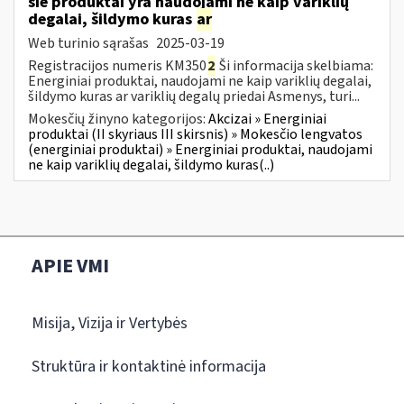
šie produktai yra naudojami ne kaip variklių
degalai, šildymo kuras
ar
Web turinio sąrašas
2025-03-19
Registracijos numeris KM350
2
Ši informacija skelbiama:
Energiniai produktai, naudojami ne kaip variklių degalai,
šildymo kuras ar variklių degalų priedai Asmenys, turi...
Mokesčių žinyno kategorijos:
Akcizai » Energiniai
produktai (II skyriaus III skirsnis) » Mokesčio lengvatos
(energiniai produktai) » Energiniai produktai, naudojami
ne kaip variklių degalai, šildymo kuras(..)
APIE VMI
Misija, Vizija ir Vertybės
Struktūra ir kontaktinė informacija