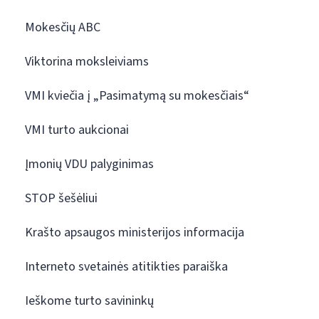
Mokesčių ABC
Viktorina moksleiviams
VMI kviečia į „Pasimatymą su mokesčiais“
VMI turto aukcionai
Įmonių VDU palyginimas
STOP šešėliui
Krašto apsaugos ministerijos informacija
Interneto svetainės atitikties paraiška
Ieškome turto savininkų