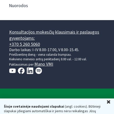
Nuorodos
Konsultacijos mokesčių klausimais ir paslaugos
gyventojams:
+370 5 260 5060
Darbo laikas: I-IV 8.00-17.00, V 8.00-15.45.
Prieššventinę dieną - viena valanda trumpiau.
Kiekvieno mėnesio antrą penktadienį 8.00 val. - 12.00 val.
Mano VMI
Paklausimas per
Valstybinė mokesčių inspekcija prie Lietuvos
U
Respublikos finansų ministerijos
Šioje svetainėje naudojami slapukai
(angl. cookies). Būtinieji
slapukai įdiegiami automatiškai ir jiems nėra reikalingas Jūsų