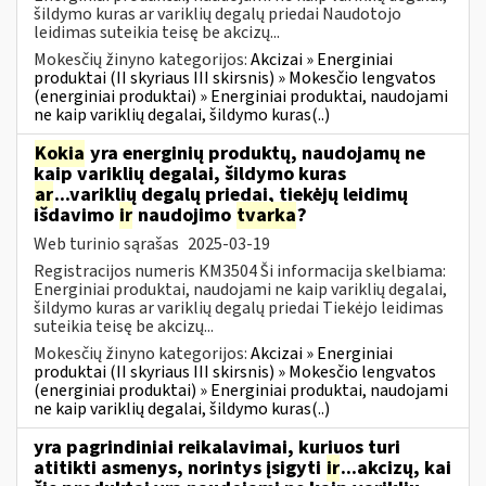
šildymo kuras ar variklių degalų priedai Naudotojo
leidimas suteikia teisę be akcizų...
Mokesčių žinyno kategorijos:
Akcizai » Energiniai
produktai (II skyriaus III skirsnis) » Mokesčio lengvatos
(energiniai produktai) » Energiniai produktai, naudojami
ne kaip variklių degalai, šildymo kuras(..)
Kokia
yra energinių produktų, naudojamų ne
kaip variklių degalai, šildymo kuras
ar
...variklių degalų priedai, tiekėjų leidimų
išdavimo
ir
naudojimo
tvarka
?
Web turinio sąrašas
2025-03-19
Registracijos numeris KM3504 Ši informacija skelbiama:
Energiniai produktai, naudojami ne kaip variklių degalai,
šildymo kuras ar variklių degalų priedai Tiekėjo leidimas
suteikia teisę be akcizų...
Mokesčių žinyno kategorijos:
Akcizai » Energiniai
produktai (II skyriaus III skirsnis) » Mokesčio lengvatos
(energiniai produktai) » Energiniai produktai, naudojami
ne kaip variklių degalai, šildymo kuras(..)
yra pagrindiniai reikalavimai, kuriuos turi
atitikti asmenys, norintys įsigyti
ir
...akcizų, kai