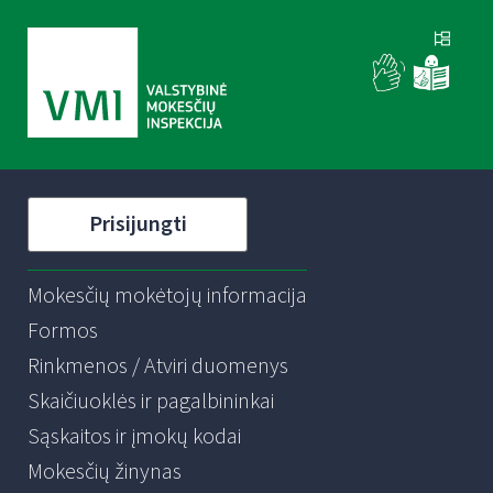
Prisijungti
Mokesčių mokėtojų informacija
Formos
Rinkmenos / Atviri duomenys
Skaičiuoklės ir pagalbininkai
Sąskaitos ir įmokų kodai
Mokesčių žinynas