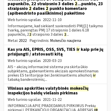
papunkčio, 22 straipsnio 3 dalies
2
...punkto, 23
straipsnio
2
dalies
2
punkto komentaro
(apibendrinto paaiškinimo) pakeitimo
Web turinio sąrašas
2022-11-10
Informuojame, kad siekiant suvienodinti PMĮ[1] taikymo
tvarką, parengtas PMĮ 17 straipsnio 1 dalies 6.18
papunkčio, 2
2
straipsnio 3 dalies
2
...
Metai:
2022
Pagrindinis:
Mokesčio naujiena
Kas yra AIS, EPRIS, OSS, SVS, TIES
ir
kaip prie jų
prisijungti / atstovauti kitą
Web turinio sąrašas
2020-03-23
AIS − akcizų informacinė sistema yra skirta ūkio
subjektams, gabenantiems akcizais apmokestinamas
prekes ES teritorijoje bei ženklinantiems alkoholį
ir
tabaką banderolėmis;...
Vilniaus apskrities valstybinės
mokesčių
inspekcijos baldų viešasis pirkimas
Web turinio sąrašas
2021-11-22
INFORMACIJA APIE PRADEDAMUS PIRKIMUS Prekių
pirkimai I. PERKANČIOJI ORGANIZACIJA, ADRESAS
IR