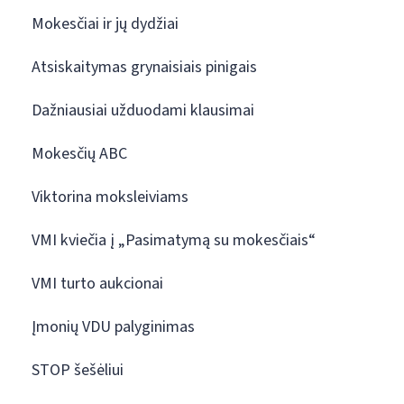
Mokesčiai ir jų dydžiai
Atsiskaitymas grynaisiais pinigais
Dažniausiai užduodami klausimai
Mokesčių ABC
Viktorina moksleiviams
VMI kviečia į „Pasimatymą su mokesčiais“
VMI turto aukcionai
Įmonių VDU palyginimas
STOP šešėliui