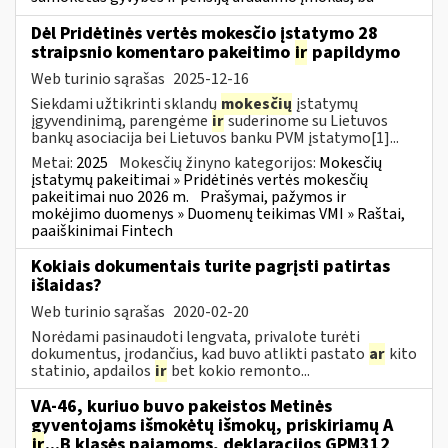
Dėl Pridėtinės vertės mokesčio įstatymo 28
straipsnio komentaro pakeitimo
ir
papildymo
Web turinio sąrašas
2025-12-16
Siekdami užtikrinti sklandų
mokesčių
įstatymų
įgyvendinimą, parengėme
ir
suderinome su Lietuvos
bankų asociacija bei Lietuvos banku PVM įstatymo[1]...
Metai:
2025
Mokesčių žinyno kategorijos:
Mokesčių
įstatymų pakeitimai » Pridėtinės vertės mokesčių
pakeitimai nuo 2026 m.
Prašymai, pažymos ir
mokėjimo duomenys » Duomenų teikimas VMI » Raštai,
paaiškinimai Fintech
Kokiais dokumentais turite pagrįsti patirtas
išlaidas?
Web turinio sąrašas
2020-02-20
Norėdami pasinaudoti lengvata, privalote turėti
dokumentus, įrodančius, kad buvo atlikti pastato
ar
kito
statinio, apdailos
ir
bet kokio remonto...
VA-46, kuriuo buvo pakeistos Metinės
gyventojams išmokėtų išmokų, priskiriamų A
ir
...B klasės pajamoms, deklaracijos GPM312