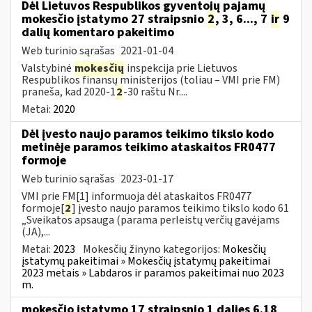
Dėl Lietuvos Respublikos gyventojų pajamų
mokesčio įstatymo 27 straipsnio
2
, 3, 6..., 7
ir
9
dalių komentaro pakeitimo
Web turinio sąrašas
2021-01-04
Valstybinė
mokesčių
inspekcija prie Lietuvos
Respublikos finansų ministerijos (toliau – VMI prie FM)
praneša, kad 2020-1
2
-30 raštu Nr....
Metai:
2020
Dėl įvesto naujo paramos teikimo tikslo kodo
metinėje paramos teikimo ataskaitos FR0477
formoje
Web turinio sąrašas
2023-01-17
VMI prie FM[1] informuoja dėl ataskaitos FR0477
formoje[
2
] įvesto naujo paramos teikimo tikslo kodo 61
„Sveikatos apsauga (parama perleistų verčių gavėjams
(JA),...
Metai:
2023
Mokesčių žinyno kategorijos:
Mokesčių
įstatymų pakeitimai » Mokesčių įstatymų pakeitimai
2023 metais » Labdaros ir paramos pakeitimai nuo 2023
m.
mokesčio įstatymo 17 straipsnio 1 dalies 6.18