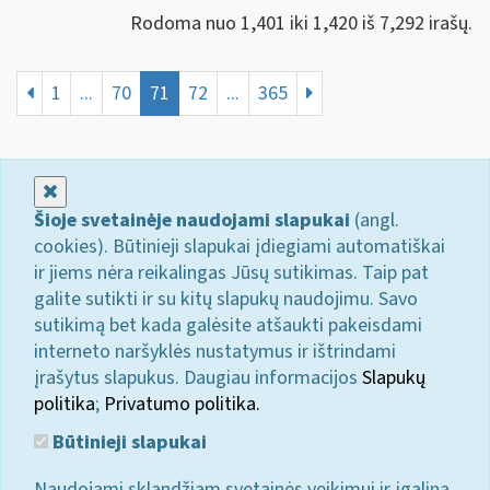
Rodoma nuo 1,401 iki 1,420 iš 7,292 irašų.
1
...
70
71
72
...
365
Uždaryti
Šioje svetainėje naudojami slapukai
(angl.
cookies). Būtinieji slapukai įdiegiami automatiškai
ir jiems nėra reikalingas Jūsų sutikimas. Taip pat
galite sutikti ir su kitų slapukų naudojimu. Savo
sutikimą bet kada galėsite atšaukti pakeisdami
interneto naršyklės nustatymus ir ištrindami
įrašytus slapukus. Daugiau informacijos
Slapukų
politika
;
Privatumo politika.
Būtinieji slapukai
Naudojami sklandžiam svetainės veikimui ir įgalina