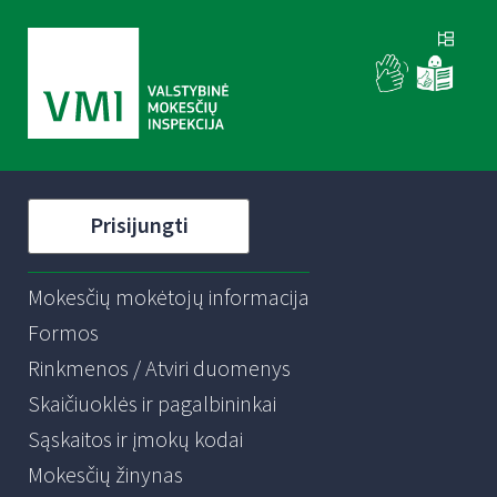
Prisijungti
Mokesčių mokėtojų informacija
Formos
Rinkmenos / Atviri duomenys
Skaičiuoklės ir pagalbininkai
Sąskaitos ir įmokų kodai
Mokesčių žinynas