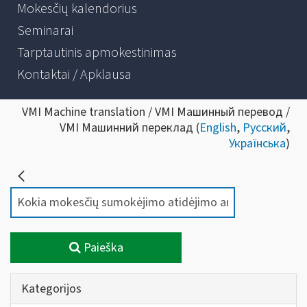
Mokesčių kalendorius
Seminarai
Tarptautinis apmokestinimas
Kontaktai / Apklausa
VMI Machine translation / VMI Машинный перевод /
VMI Машинний переклад (
English
,
Русский
,
Українська
)
Paieška
Kategorijos