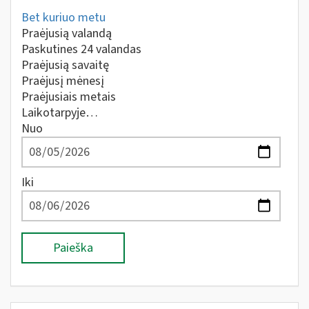
Bet kuriuo metu
Praėjusią valandą
Paskutines 24 valandas
Praėjusią savaitę
Praėjusį mėnesį
Praėjusiais metais
Laikotarpyje…
Nuo
Iki
Paieška