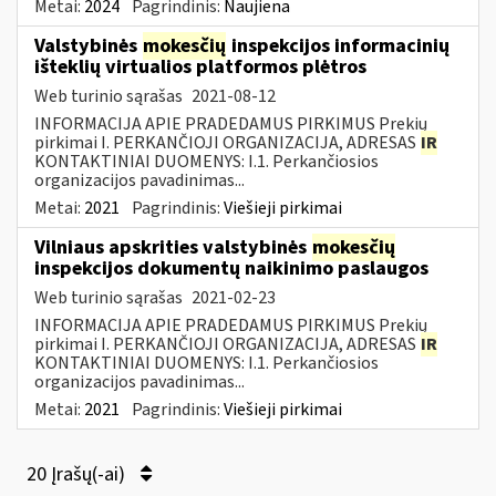
Metai:
2024
Pagrindinis:
Naujiena
Valstybinės
mokesčių
inspekcijos informacinių
išteklių virtualios platformos plėtros
Web turinio sąrašas
2021-08-12
INFORMACIJA APIE PRADEDAMUS PIRKIMUS Prekių
pirkimai I. PERKANČIOJI ORGANIZACIJA, ADRESAS
IR
KONTAKTINIAI DUOMENYS: I.1. Perkančiosios
organizacijos pavadinimas...
Metai:
2021
Pagrindinis:
Viešieji pirkimai
Vilniaus apskrities valstybinės
mokesčių
inspekcijos dokumentų naikinimo paslaugos
Web turinio sąrašas
2021-02-23
INFORMACIJA APIE PRADEDAMUS PIRKIMUS Prekių
pirkimai I. PERKANČIOJI ORGANIZACIJA, ADRESAS
IR
KONTAKTINIAI DUOMENYS: I.1. Perkančiosios
organizacijos pavadinimas...
Metai:
2021
Pagrindinis:
Viešieji pirkimai
20 Įrašų(-ai)