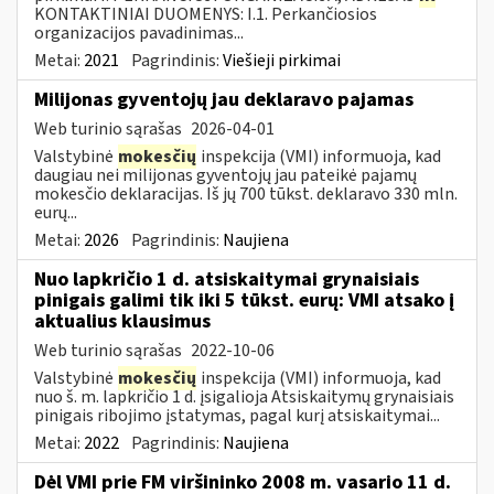
KONTAKTINIAI DUOMENYS: I.1. Perkančiosios
organizacijos pavadinimas...
Metai:
2021
Pagrindinis:
Viešieji pirkimai
Milijonas gyventojų jau deklaravo pajamas
Web turinio sąrašas
2026-04-01
Valstybinė
mokesčių
inspekcija (VMI) informuoja, kad
daugiau nei milijonas gyventojų jau pateikė pajamų
mokesčio deklaracijas. Iš jų 700 tūkst. deklaravo 330 mln.
eurų...
Metai:
2026
Pagrindinis:
Naujiena
Nuo lapkričio 1 d. atsiskaitymai grynaisiais
pinigais galimi tik iki 5 tūkst. eurų: VMI atsako į
aktualius klausimus
Web turinio sąrašas
2022-10-06
Valstybinė
mokesčių
inspekcija (VMI) informuoja, kad
nuo š. m. lapkričio 1 d. įsigalioja Atsiskaitymų grynaisiais
pinigais ribojimo įstatymas, pagal kurį atsiskaitymai...
Metai:
2022
Pagrindinis:
Naujiena
Dėl VMI prie FM viršininko 2008 m. vasario 11 d.