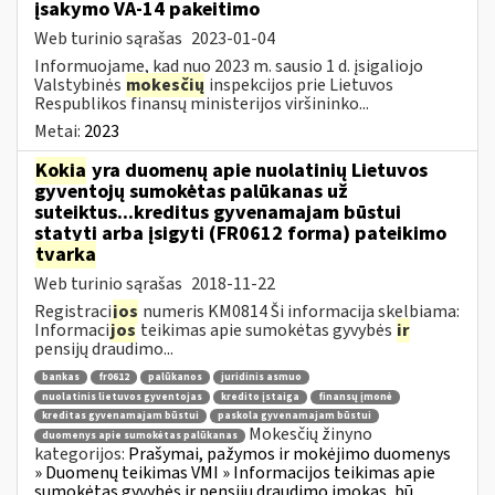
įsakymo VA-14 pakeitimo
Web turinio sąrašas
2023-01-04
Informuojame, kad nuo 2023 m. sausio 1 d. įsigaliojo
Valstybinės
mokesčių
inspekcijos prie Lietuvos
Respublikos finansų ministerijos viršininko...
Metai:
2023
Kokia
yra duomenų apie nuolatinių Lietuvos
gyventojų sumokėtas palūkanas už
suteiktus...kreditus gyvenamajam būstui
statyti arba įsigyti (FR0612 forma) pateikimo
tvarka
Web turinio sąrašas
2018-11-22
Registraci
jos
numeris KM0814 Ši informacija skelbiama:
Informaci
jos
teikimas apie sumokėtas gyvybės
ir
pensijų draudimo...
bankas
fr0612
palūkanos
juridinis asmuo
nuolatinis lietuvos gyventojas
kredito įstaiga
finansų įmonė
kreditas gyvenamajam būstui
paskola gyvenamajam būstui
Mokesčių žinyno
duomenys apie sumokėtas palūkanas
kategorijos:
Prašymai, pažymos ir mokėjimo duomenys
» Duomenų teikimas VMI » Informacijos teikimas apie
sumokėtas gyvybės ir pensijų draudimo įmokas, bū