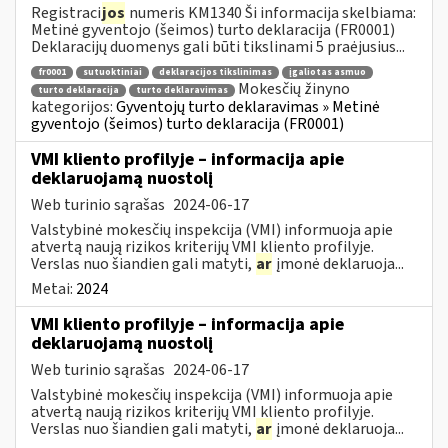
Registraci
jos
numeris KM1340 Ši informacija skelbiama:
Metinė gyventojo (šeimos) turto deklaracija (FR0001)
Deklaracijų duomenys gali būti tikslinami 5 praėjusius...
fr0001
sutuoktiniai
deklaracijos tikslinimas
įgaliotas asmuo
Mokesčių žinyno
turto deklaracija
turto deklaravimas
kategorijos:
Gyventojų turto deklaravimas » Metinė
gyventojo (šeimos) turto deklaracija (FR0001)
VMI kliento profilyje – informacija apie
deklaruojamą nuostolį
Web turinio sąrašas
2024-06-17
Valstybinė mokesčių inspekcija (VMI) informuoja apie
atvertą naują rizikos kriterijų VMI kliento profilyje.
Verslas nuo šiandien gali matyti,
ar
įmonė deklaruoja...
Metai:
2024
VMI kliento profilyje – informacija apie
deklaruojamą nuostolį
Web turinio sąrašas
2024-06-17
Valstybinė mokesčių inspekcija (VMI) informuoja apie
atvertą naują rizikos kriterijų VMI kliento profilyje.
Verslas nuo šiandien gali matyti,
ar
įmonė deklaruoja...