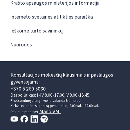
Krašto apsaugos ministerijos informacija
Interneto svetainės atitikties paraiška
Ieškome turto savininkų
Nuorodos
Konsultacijos mokesčių klausimais ir paslaugos
gyventojams:
+370 5 260 5060
Darbo laikas: I-IV 8.00-17.00, V 8.00-15.45.
Prieššventinę dieną - viena valanda trumpiau.
Kiekvieno mėnesio antrą penktadienį 8.00 val. - 12.00 val.
Mano VMI
Paklausimas per