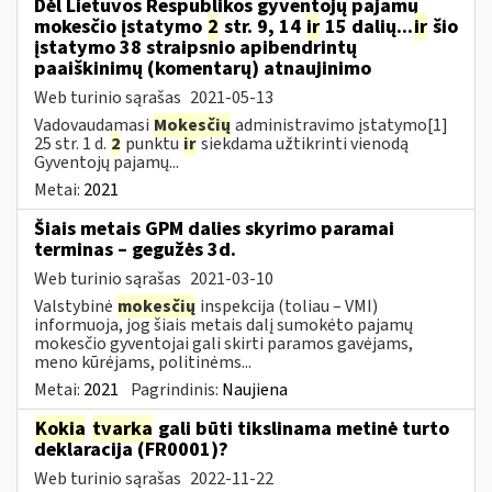
Dėl Lietuvos Respublikos gyventojų pajamų
mokesčio įstatymo
2
str. 9, 14
ir
15 dalių...
ir
šio
įstatymo 38 straipsnio apibendrintų
paaiškinimų (komentarų) atnaujinimo
Web turinio sąrašas
2021-05-13
Vadovaudamasi
Mokesčių
administravimo įstatymo[1]
25 str. 1 d.
2
punktu
ir
siekdama užtikrinti vienodą
Gyventojų pajamų...
Metai:
2021
Šiais metais GPM dalies skyrimo paramai
terminas – gegužės 3d.
Web turinio sąrašas
2021-03-10
Valstybinė
mokesčių
inspekcija (toliau – VMI)
informuoja, jog šiais metais dalį sumokėto pajamų
mokesčio gyventojai gali skirti paramos gavėjams,
meno kūrėjams, politinėms...
Metai:
2021
Pagrindinis:
Naujiena
Kokia
tvarka
gali būti tikslinama metinė turto
deklaracija (FR0001)?
Web turinio sąrašas
2022-11-22