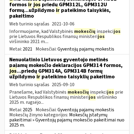
formos
ir
jos
priedų GPM312L, GPM312U
formų...užpildymo
ir
pateikimo taisyklės,
pakeitimo
Web turinio sąrašas
2021-10-06
Informuojame, kad Valstybinės
mokesčių
inspekci
jos
prie Lietuvos Respublikos finansų ministeri
jos
viršininko 2021 m....
Metai:
2021
Mokesčiai:
Gyventojų pajamų mokestis
Nenuolatinio Lietuvos gyventojo metinės
pajamų mokesčio deklaracijos GPM314 formos,
jos
...priedų GPM314A, GPM314B formų
užpildymo
ir
pateikimo taisyklių pakeitimo
Web turinio sąrašas
2025-09-10
Pranešame, kad Valstybinės
mokesčių
inspekci
jos
prie
Lietuvos Respublikos finansų ministeri
jos
viršininko
2025 m. rugsėjo...
Metai:
2025
Mokesčiai:
Gyventojų pajamų mokestis
Mokesčių žinyno kategorijos:
Mokesčių įstatymų
pakeitimai » Gyventojų pajamų mokesčio pakeitimai nuo
2025 m.