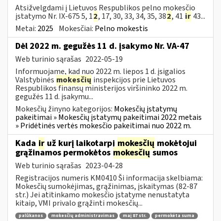
Atsižvelgdami į Lietuvos Respublikos pelno mokesčio
įstatymo Nr. IX-675 5, 1
2
, 17, 30, 33, 34, 35, 38
2
, 41
ir
43...
Metai:
2025
Mokesčiai:
Pelno mokestis
Dėl 2022 m. gegužės 11 d. įsakymo Nr. VA-47
Web turinio sąrašas
2022-05-19
Informuojame, kad nuo 2022 m. liepos 1 d. įsigalios
Valstybinės
mokesčių
inspekcijos prie Lietuvos
Respublikos finansų ministerijos viršininko 2022 m.
gegužės 11 d. įsakymu...
Mokesčių žinyno kategorijos:
Mokesčių įstatymų
pakeitimai » Mokesčių įstatymų pakeitimai 2022 metais
» Pridėtinės vertės mokesčio pakeitimai nuo 2022 m.
Kada
ir
už kurį laikotarpį
mokesčių
mokėtojui
grąžinamos permokėtos
mokesčių
sumos
Web turinio sąrašas
2023-04-28
Registracijos numeris KM0410 Ši informacija skelbiama:
Mokesčių sumokėjimas, grąžinimas, įskaitymas (82-87
str.) Jei atitinkamo mokesčio įstatyme nenustatyta
kitaip, VMI privalo grąžinti mokesčių...
palūkanos
mokesčių administravimas
maį 87 str.
permokėta suma