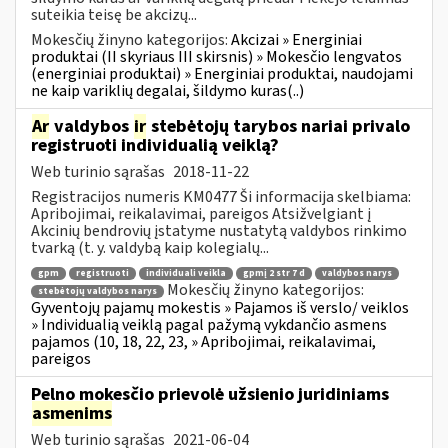
suteikia teisę be akcizų...
Mokesčių žinyno kategorijos:
Akcizai » Energiniai
produktai (II skyriaus III skirsnis) » Mokesčio lengvatos
(energiniai produktai) » Energiniai produktai, naudojami
ne kaip variklių degalai, šildymo kuras(..)
Ar
valdybos
ir
stebėtojų tarybos nariai privalo
registruoti individualią veiklą?
Web turinio sąrašas
2018-11-22
Registracijos numeris KM0477 Ši informacija skelbiama:
Apribojimai, reikalavimai, pareigos Atsižvelgiant į
Akcinių bendrovių įstatyme nustatytą valdybos rinkimo
tvarką (t. y. valdybą kaip kolegialų...
gpm
registruoti
individuali veikla
gpmį 2 str 7 d
valdybos narys
Mokesčių žinyno kategorijos:
stebėtojų valdybos narys
Gyventojų pajamų mokestis » Pajamos iš verslo/ veiklos
» Individualią veiklą pagal pažymą vykdančio asmens
pajamos (10, 18, 22, 23, » Apribojimai, reikalavimai,
pareigos
Pelno mokesčio prievolė užsienio juridiniams
asmenims
Web turinio sąrašas
2021-06-04