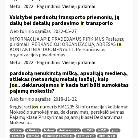
Metai:
2022
Pagrindinis:
Viešieji pirkimai
Valstybei perduotų transporto priemonių, jų
dalių bei detalių pardavimo
ir
transporto
Web turinio sąrašas
2022-05-27
INFORMACIJA APIE PRADEDAMUS PIRKIMUS Paslaugų
pirkimai I. PERKANČIOJI ORGANIZACIJA, ADRESAS
IR
KONTAKTINIAI DUOMENYS: I.1. Perkančiosios
organizacijos pavadinimas...
Metai:
2022
Pagrindinis:
Viešieji pirkimai
parduotą nenukirstą mišką, apvaliąją medieną,
atliekas (netauriųjų metalų laužą), kaip
jos
...deklaruojamos
ir
kada turi būti sumokėtas
pajamų mokestis?
Web turinio sąrašas
2018-11-22
Registraci
jos
numeris KM1235 Ši informacija skelbiama:
Mokesčio sumokėjimas, deklaravimas, perskaičiavimas
Pajamų klasė Priskyrimas pajamų klasei Deklaravimas
Mokesčio...
a klasė
atliekos
b klasė
deklaravimas
fr0572
fr0573
gpm
gpm312
gpm313
nenukirstas miškas
gpmį 22 str
gpmį 27 str