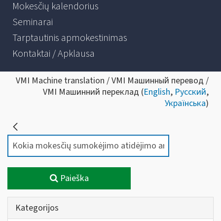
Mokesčių kalendorius
Seminarai
Tarptautinis apmokestinimas
Kontaktai / Apklausa
VMI Machine translation / VMI Машинный перевод /
VMI Машинний переклад (
English
,
Русский
,
Українська
)
Paieška
Kategorijos