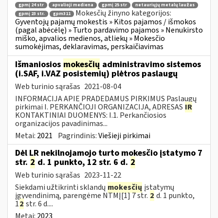
gpmį 24 str
apvalioji mediena
gpmį 25 str
netauriųjų metalų laužas
Mokesčių žinyno kategorijos:
gpmį 23 str.
gpm311
Gyventojų pajamų mokestis » Kitos pajamos / išmokos
(pagal abėcėlę) » Turto pardavimo pajamos » Nenukirsto
miško, apvalios medienos, atliekų » Mokesčio
sumokėjimas, deklaravimas, perskaičiavimas
Išmaniosios
mokesčių
administravimo sistemos
(i.SAF, i.VAZ posistemių) plėtros paslaugų
Web turinio sąrašas
2021-08-04
INFORMACIJA APIE PRADEDAMUS PIRKIMUS Paslaugų
pirkimai I. PERKANČIOJI ORGANIZACIJA, ADRESAS
IR
KONTAKTINIAI DUOMENYS: I.1. Perkančiosios
organizacijos pavadinimas...
Metai:
2021
Pagrindinis:
Viešieji pirkimai
Dėl LR nekilnojamojo turto mokesčio įstatymo 7
str.
2
d. 1 punkto, 12 str. 6 d.
2
Web turinio sąrašas
2023-11-22
Siekdami užtikrinti sklandų
mokesčių
įstatymų
įgyvendinimą, parengėme NTMĮ[1] 7 str.
2
d. 1 punkto,
1
2
str. 6 d....
Metai:
2023