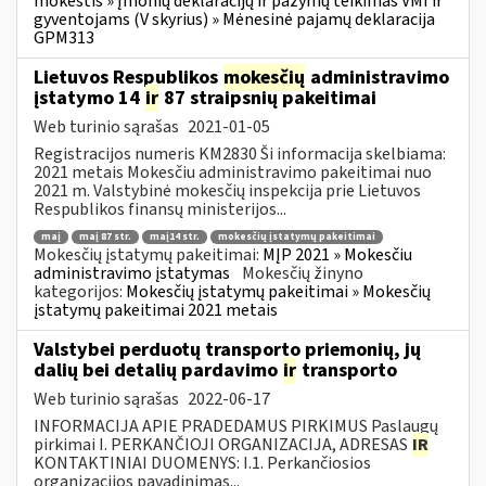
mokestis » Įmonių deklaracijų ir pažymų teikimas VMI ir
gyventojams (V skyrius) » Mėnesinė pajamų deklaracija
GPM313
Lietuvos Respublikos
mokesčių
administravimo
įstatymo 14
ir
87 straipsnių pakeitimai
Web turinio sąrašas
2021-01-05
Registracijos numeris KM2830 Ši informacija skelbiama:
2021 metais Mokesčiu administravimo pakeitimai nuo
2021 m. Valstybinė mokesčių inspekcija prie Lietuvos
Respublikos finansų ministerijos...
maį
maį 87 str.
maį14 str.
mokesčių įstatymų pakeitimai
Mokesčių įstatymų pakeitimai:
MĮP 2021 » Mokesčiu
administravimo įstatymas
Mokesčių žinyno
kategorijos:
Mokesčių įstatymų pakeitimai » Mokesčių
įstatymų pakeitimai 2021 metais
Valstybei perduotų transporto priemonių, jų
dalių bei detalių pardavimo
ir
transporto
Web turinio sąrašas
2022-06-17
INFORMACIJA APIE PRADEDAMUS PIRKIMUS Paslaugų
pirkimai I. PERKANČIOJI ORGANIZACIJA, ADRESAS
IR
KONTAKTINIAI DUOMENYS: I.1. Perkančiosios
organizacijos pavadinimas...