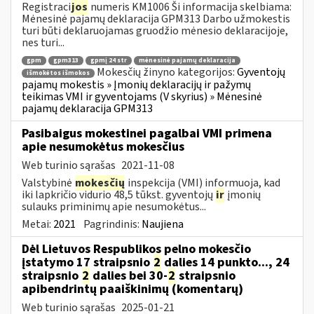
Registraci
jos
numeris KM1006 Ši informacija skelbiama:
Mėnesinė pajamų deklaracija GPM313 Darbo užmokestis
turi būti deklaruojamas gruodžio mėnesio deklaracijoje,
nes turi...
gpm
gpm313
gpmį 24 str
mėnesinė pajamų deklaracija
Mokesčių žinyno kategorijos:
Gyventojų
išmokėtos išmokos
pajamų mokestis » Įmonių deklaracijų ir pažymų
teikimas VMI ir gyventojams (V skyrius) » Mėnesinė
pajamų deklaracija GPM313
Pasibaigus mokestinei pagalbai VMI primena
apie nesumokėtus mokesčius
Web turinio sąrašas
2021-11-08
Valstybinė
mokesčių
inspekcija (VMI) informuoja, kad
iki lapkričio vidurio 48,5 tūkst. gyventojų
ir
įmonių
sulauks priminimų apie nesumokėtus...
Metai:
2021
Pagrindinis:
Naujiena
Dėl Lietuvos Respublikos pelno mokesčio
įstatymo 17 straipsnio
2
dalies 14 punkto..., 24
straipsnio
2
dalies bei 30-
2
straipsnio
apibendrintų paaiškinimų (komentarų)
Web turinio sąrašas
2025-01-21