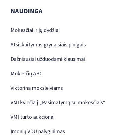
NAUDINGA
Mokesčiai ir jų dydžiai
Atsiskaitymas grynaisiais pinigais
Dažniausiai užduodami klausimai
Mokesčių ABC
Viktorina moksleiviams
VMI kviečia į „Pasimatymą su mokesčiais“
VMI turto aukcionai
Įmonių VDU palyginimas