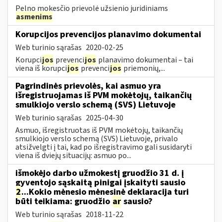
Pelno mokesčio prievolė užsienio juridiniams
asmenims
Korupcijos prevencijos planavimo dokumentai
Web turinio sąrašas
2020-02-25
Korupci
jos
prevenci
jos
planavimo dokumentai – tai
viena iš korupci
jos
prevenci
jos
priemonių,...
Pagrindinės prievolės, kai asmuo yra
išregistruojamas iš PVM mokėtojų, taikančių
smulkiojo verslo schemą (SVS) Lietuvoje
Web turinio sąrašas
2025-04-30
Asmuo, išregistruotas iš PVM mokėtojų, taikančių
smulkiojo verslo schemą (SVS) Lietuvoje, privalo
atsižvelgti į tai, kad po išregistravimo gali susidaryti
viena iš dviejų situacijų: asmuo po...
išmokėjo darbo užmokestį gruodžio 31 d. į
gyventojo sąskaitą pinigai įskaityti sausio
2
...Kokio mėnesio mėnesinė deklaracija turi
būti teikiama: gruodžio
ar
sausio?
Web turinio sąrašas
2018-11-22