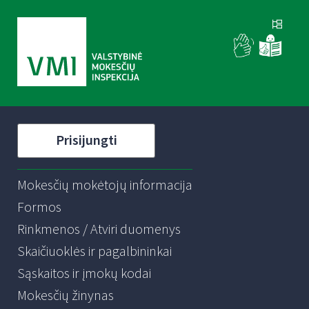
Prisijungti
Mokesčių mokėtojų informacija
Formos
Rinkmenos / Atviri duomenys
Skaičiuoklės ir pagalbininkai
Sąskaitos ir įmokų kodai
Mokesčių žinynas