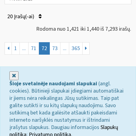
20 Įrašų(-ai)
Rodoma nuo 1,421 iki 1,440 iš 7,293 irašų.
1
...
71
72
73
...
365
Uždaryti
Šioje svetainėje naudojami slapukai
(angl.
cookies). Būtinieji slapukai įdiegiami automatiškai
ir jiems nėra reikalingas Jūsų sutikimas. Taip pat
galite sutikti ir su kitų slapukų naudojimu. Savo
sutikimą bet kada galėsite atšaukti pakeisdami
interneto naršyklės nustatymus ir ištrindami
įrašytus slapukus. Daugiau informacijos
Slapukų
politika
;
Privatumo politika.