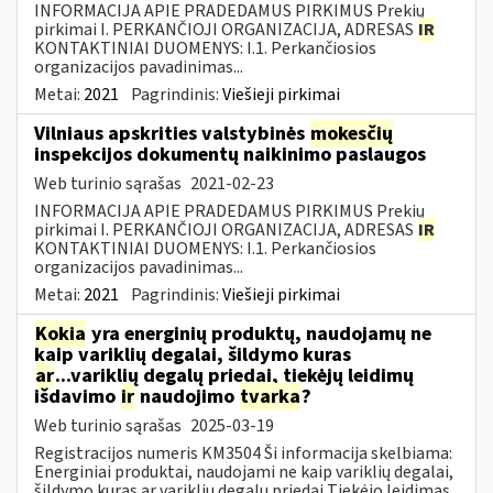
INFORMACIJA APIE PRADEDAMUS PIRKIMUS Prekių
pirkimai I. PERKANČIOJI ORGANIZACIJA, ADRESAS
IR
KONTAKTINIAI DUOMENYS: I.1. Perkančiosios
organizacijos pavadinimas...
Metai:
2021
Pagrindinis:
Viešieji pirkimai
Vilniaus apskrities valstybinės
mokesčių
inspekcijos dokumentų naikinimo paslaugos
Web turinio sąrašas
2021-02-23
INFORMACIJA APIE PRADEDAMUS PIRKIMUS Prekių
pirkimai I. PERKANČIOJI ORGANIZACIJA, ADRESAS
IR
KONTAKTINIAI DUOMENYS: I.1. Perkančiosios
organizacijos pavadinimas...
Metai:
2021
Pagrindinis:
Viešieji pirkimai
Kokia
yra energinių produktų, naudojamų ne
kaip variklių degalai, šildymo kuras
ar
...variklių degalų priedai, tiekėjų leidimų
išdavimo
ir
naudojimo
tvarka
?
Web turinio sąrašas
2025-03-19
Registracijos numeris KM3504 Ši informacija skelbiama:
Energiniai produktai, naudojami ne kaip variklių degalai,
šildymo kuras ar variklių degalų priedai Tiekėjo leidimas