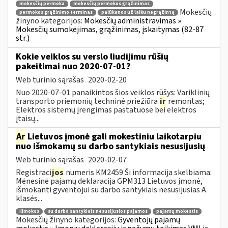
mokesčių permoka
mokesčių permokos grąžinimas
Mokesčių
permokos grąžinimo terminas
palūkanos už laiku negrąžintą
žinyno kategorijos:
Mokesčių administravimas »
Mokesčių sumokėjimas, grąžinimas, įskaitymas (82-87
str.)
Kokie veiklos su verslo liudijimu rūšių
pakeitimai nuo 2020-07-01?
Web turinio sąrašas
2020-02-20
Nuo 2020-07-01 panaikintos šios veiklos rūšys: Variklinių
transporto priemonių techninė priežiūra
ir
remontas;
Elektros sistemų įrengimas pastatuose bei elektros
įtaisų...
Ar
Lietuvos įmonė gali mokestiniu laikotarpiu
nuo išmokamų su darbo santykiais nesusijusių
Web turinio sąrašas
2020-02-07
Registraci
jos
numeris KM2459 Ši informacija skelbiama:
Mėnesinė pajamų deklaracija GPM313 Lietuvos įmonė,
išmokanti gyventojui su darbo santykiais nesusijusias A
klasės...
išmokos
su darbo santykiais nesusijusios pajamos
pajamų mokestis
Mokesčių žinyno kategorijos:
Gyventojų pajamų