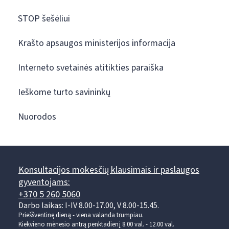
STOP šešėliui
Krašto apsaugos ministerijos informacija
Interneto svetainės atitikties paraiška
Ieškome turto savininkų
Nuorodos
Konsultacijos mokesčių klausimais ir paslaugos
gyventojams:
+370 5 260 5060
Darbo laikas: I-IV 8.00-17.00, V 8.00-15.45.
Prieššventinę dieną - viena valanda trumpiau.
Kiekvieno mėnesio antrą penktadienį 8.00 val. - 12.00 val.