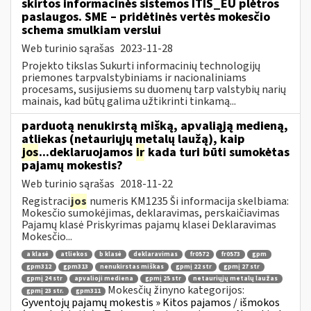
skirtos informacinės sistemos ITIS_EU plėtros
paslaugos. SME – pridėtinės vertės mokesčio
schema smulkiam verslui
Web turinio sąrašas
2023-11-28
Projekto tikslas Sukurti informacinių technologijų
priemones tarpvalstybiniams ir nacionaliniams
procesams, susijusiems su duomenų tarp valstybių narių
mainais, kad būtų galima užtikrinti tinkamą...
parduotą nenukirstą mišką, apvaliąją medieną,
atliekas (netauriųjų metalų laužą), kaip
jos
...deklaruojamos
ir
kada turi būti sumokėtas
pajamų mokestis?
Web turinio sąrašas
2018-11-22
Registraci
jos
numeris KM1235 Ši informacija skelbiama:
Mokesčio sumokėjimas, deklaravimas, perskaičiavimas
Pajamų klasė Priskyrimas pajamų klasei Deklaravimas
Mokesčio...
a klasė
atliekos
b klasė
deklaravimas
fr0572
fr0573
gpm
gpm312
gpm313
nenukirstas miškas
gpmį 22 str
gpmį 27 str
gpmį 24 str
apvalioji mediena
gpmį 25 str
netauriųjų metalų laužas
Mokesčių žinyno kategorijos:
gpmį 23 str.
gpm311
Gyventojų pajamų mokestis » Kitos pajamos / išmokos