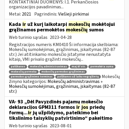
KONTAKTINIAI DUOMENYS: I.1. Perkančiosios
organizacijos pavadinimas...
Metai:
2021
Pagrindinis:
Viešieji pirkimai
Kada
ir
už kurį laikotarpį
mokesčių
mokėtojui
grąžinamos permokėtos
mokesčių
sumos
Web turinio sąrašas
2023-04-28
Registracijos numeris KM0410 Ši informacija skelbiama:
Mokesčių sumokėjimas, grąžinimas, įskaitymas (82-87
str.) Jei atitinkamo mokesčio įstatyme nenustatyta
kitaip, VMI privalo grąžinti mokesčių...
palūkanos
mokesčių administravimas
maį 87 str.
permokėta suma
mokesčių permoka
mokesčių permokos grąžinimas
Mokesčių
permokos grąžinimo terminas
palūkanos už laiku negrąžintą
žinyno kategorijos:
Mokesčių administravimas »
Mokesčių sumokėjimas, grąžinimas, įskaitymas (82-87
str.)
VA- 93 „Dėl Pavyzdinės pajamų mokesčio
deklaracijos GPM311 formos
ir
jos
priedų
formų...
ir
jų užpildymo, pateikimo bei
tikslinimo taisyklių patvirtinimo“ pakeitimo
Web turinio sąrašas
2023-08-01