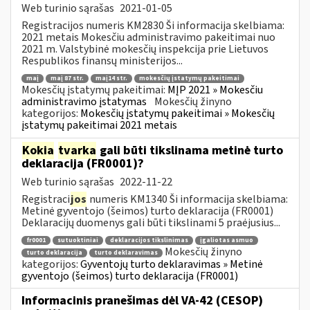
Web turinio sąrašas
2021-01-05
Registracijos numeris KM2830 Ši informacija skelbiama:
2021 metais Mokesčiu administravimo pakeitimai nuo
2021 m. Valstybinė mokesčių inspekcija prie Lietuvos
Respublikos finansų ministerijos...
maį
maį 87 str.
maį14 str.
mokesčių įstatymų pakeitimai
Mokesčių įstatymų pakeitimai:
MĮP 2021 » Mokesčiu
administravimo įstatymas
Mokesčių žinyno
kategorijos:
Mokesčių įstatymų pakeitimai » Mokesčių
įstatymų pakeitimai 2021 metais
Kokia
tvarka
gali būti tikslinama metinė turto
deklaracija (FR0001)?
Web turinio sąrašas
2022-11-22
Registraci
jos
numeris KM1340 Ši informacija skelbiama:
Metinė gyventojo (šeimos) turto deklaracija (FR0001)
Deklaracijų duomenys gali būti tikslinami 5 praėjusius...
fr0001
sutuoktiniai
deklaracijos tikslinimas
įgaliotas asmuo
Mokesčių žinyno
turto deklaracija
turto deklaravimas
kategorijos:
Gyventojų turto deklaravimas » Metinė
gyventojo (šeimos) turto deklaracija (FR0001)
Informacinis pranešimas dėl VA-42 (CESOP)