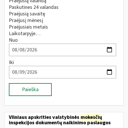
Praėjusią valandą
Paskutines 24 valandas
Praėjusią savaitę
Praėjusį mėnesį
Praėjusiais metais
Laikotarpyje…
Nuo
Iki
Paieška
Vilniaus apskrities valstybinės
mokesčių
inspekcijos dokumentų naikinimo paslaugos