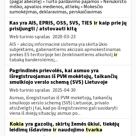
(pagal abėcėlę) » Turto pardavimo pajamos » Nenukirsto
miško, apvalios medienos, atliekų » Mokesčio
sumokėjimas, deklaravimas, perskaičiavimas
Kas yra AIS, EPRIS, OSS, SVS, TIES
ir
kaip prie jų
prisijungti / atstovauti kitą
Web turinio sąrašas
2020-03-23
AIS − akcizų informacinė sistema yra skirta ūkio
subjektams, gabenantiems akcizais apmokestinamas
prekes ES teritorijoje bei ženklinantiems alkoholį
ir
tabaką banderolėmis;...
Pagrindinės prievolės, kai asmuo yra
išregistruojamas iš PVM mokėtojų, taikančių
smulkiojo verslo schemą (SVS) Lietuvoje
Web turinio sąrašas
2025-04-30
Asmuo, išregistruotas iš PVM mokėtojų, taikančių
smulkiojo verslo schemą (SVS) Lietuvoje, privalo
atsižvelgti į tai, kad po išregistravimo gali susidaryti
viena iš dviejų situacijų: asmuo po...
Kokia
yra gazolių, skirtų žemės ūkiui, tiekėjų
leidimų išdavimo
ir
naudojimo
tvarka