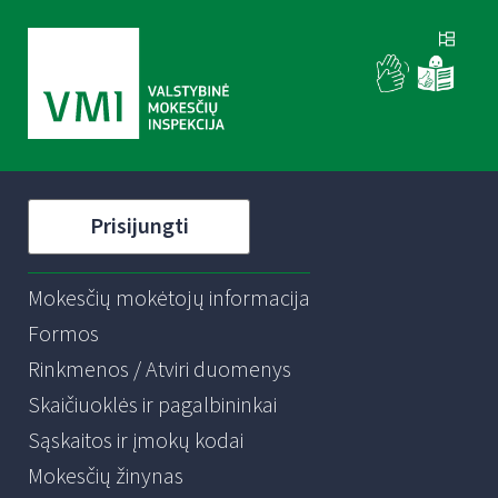
Prisijungti
Mokesčių mokėtojų informacija
Formos
Rinkmenos / Atviri duomenys
Skaičiuoklės ir pagalbininkai
Sąskaitos ir įmokų kodai
Mokesčių žinynas