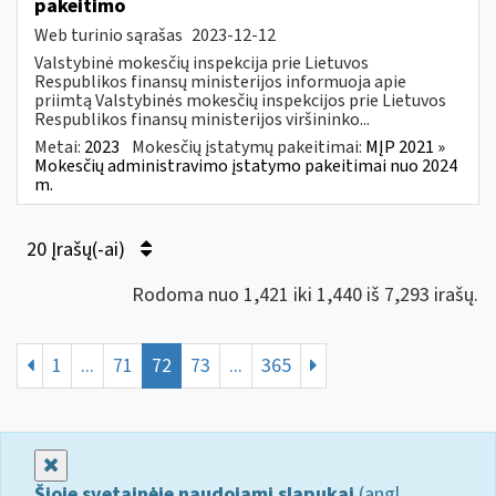
pakeitimo
Web turinio sąrašas
2023-12-12
Valstybinė mokesčių inspekcija prie Lietuvos
Respublikos finansų ministerijos informuoja apie
priimtą Valstybinės mokesčių inspekcijos prie Lietuvos
Respublikos finansų ministerijos viršininko...
Metai:
2023
Mokesčių įstatymų pakeitimai:
MĮP 2021 »
Mokesčių administravimo įstatymo pakeitimai nuo 2024
m.
20 Įrašų(-ai)
Rodoma nuo 1,421 iki 1,440 iš 7,293 irašų.
1
...
71
72
73
...
365
Uždaryti
Šioje svetainėje naudojami slapukai
(angl.