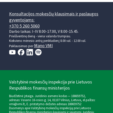
Konsultacijos mokesčių klausimais ir paslaugos
gyventojams:
+370 5 260 5060
Darbo laikas: I-IV 8.00-17.00, V 8.00-15.45.
Prieššventinę dieną - viena valanda trumpiau.
Kiekvieno mėnesio antrą penktadienį 8.00 val. - 12.00 val.
Mano VMI
Paklausimas per
Valstybinė mokesčių inspekcija prie Lietuvos
Respublikos finansų ministerijos
Biudžetinė įstaiga. Juridinio asmens kodas — 188659752,
adresas: Vasario 16-osios g. 14, 01107 Vilnius, Lietuva, el.paštas:
vmi@vmi.lt
, E. pristatymo dėžutės adresas 188659752
Duomenys apie Valstybinę mokesčių inspekciją prie Lietuvos
Respublikos finansų ministerijos kaupiami ir saugomi Juridinių