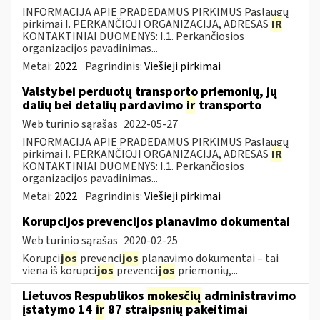
INFORMACIJA APIE PRADEDAMUS PIRKIMUS Paslaugų
pirkimai I. PERKANČIOJI ORGANIZACIJA, ADRESAS
IR
KONTAKTINIAI DUOMENYS: I.1. Perkančiosios
organizacijos pavadinimas...
Metai:
2022
Pagrindinis:
Viešieji pirkimai
Valstybei perduotų transporto priemonių, jų
dalių bei detalių pardavimo
ir
transporto
Web turinio sąrašas
2022-05-27
INFORMACIJA APIE PRADEDAMUS PIRKIMUS Paslaugų
pirkimai I. PERKANČIOJI ORGANIZACIJA, ADRESAS
IR
KONTAKTINIAI DUOMENYS: I.1. Perkančiosios
organizacijos pavadinimas...
Metai:
2022
Pagrindinis:
Viešieji pirkimai
Korupcijos prevencijos planavimo dokumentai
Web turinio sąrašas
2020-02-25
Korupci
jos
prevenci
jos
planavimo dokumentai – tai
viena iš korupci
jos
prevenci
jos
priemonių,...
Lietuvos Respublikos
mokesčių
administravimo
įstatymo 14
ir
87 straipsnių pakeitimai