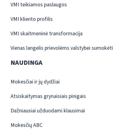
VMI teikiamos paslaugos
VMI kliento profilis
VMI skaitmeninė transformacija
Vienas langelis prievolėms valstybei sumokėti
NAUDINGA
Mokesčiai ir jų dydžiai
Atsiskaitymas grynaisiais pinigais
Dažniausiai užduodami klausimai
Mokesčių ABC