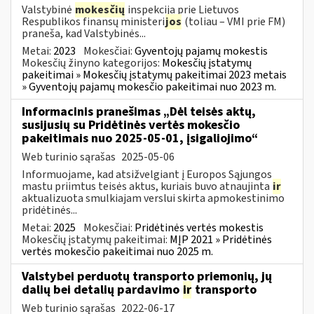
Valstybinė
mokesčių
inspekcija prie Lietuvos
Respublikos finansų ministeri
jos
(toliau – VMI prie FM)
praneša, kad Valstybinės...
Metai:
2023
Mokesčiai:
Gyventojų pajamų mokestis
Mokesčių žinyno kategorijos:
Mokesčių įstatymų
pakeitimai » Mokesčių įstatymų pakeitimai 2023 metais
» Gyventojų pajamų mokesčio pakeitimai nuo 2023 m.
Informacinis pranešimas „Dėl teisės aktų,
susijusių su Pridėtinės vertės mokesčio
pakeitimais nuo 2025-05-01, įsigaliojimo“
Web turinio sąrašas
2025-05-06
Informuojame, kad atsižvelgiant į Europos Sąjungos
mastu priimtus teisės aktus, kuriais buvo atnaujinta
ir
aktualizuota smulkiajam verslui skirta apmokestinimo
pridėtinės...
Metai:
2025
Mokesčiai:
Pridėtinės vertės mokestis
Mokesčių įstatymų pakeitimai:
MĮP 2021 » Pridėtinės
vertės mokesčio pakeitimai nuo 2025 m.
Valstybei perduotų transporto priemonių, jų
dalių bei detalių pardavimo
ir
transporto
Web turinio sąrašas
2022-06-17