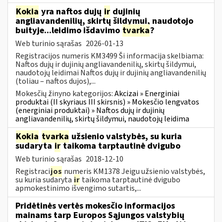
Kokia
yra naftos dujų
ir
dujinių
angliavandenilių, skirtų šildymui, naudotojo
buityje...leidimo išdavimo
tvarka
?
Web turinio sąrašas
2026-01-13
Registracijos numeris KM3499 Ši informacija skelbiama:
Naftos dujų ir dujinių angliavandenilių, skirtų šildymui,
naudotojų leidimai Naftos dujų ir dujinių angliavandenilių
(toliau – naftos dujos),...
Mokesčių žinyno kategorijos:
Akcizai » Energiniai
produktai (II skyriaus III skirsnis) » Mokesčio lengvatos
(energiniai produktai) » Naftos dujų ir dujinių
angliavandenilių, skirtų šildymui, naudotojų leidima
Kokia
tvarka
užsienio valstybės, su kuria
sudaryta
ir
taikoma tarptautinė dvigubo
Web turinio sąrašas
2018-12-10
Registraci
jos
numeris KM1378 Jeigu užsienio valstybės,
su kuria sudaryta
ir
taikoma tarptautinė dvigubo
apmokestinimo išvengimo sutartis,...
Pridėtinės vertės mokesčio informacijos
mainams tarp Europos Sąjungos valstybių