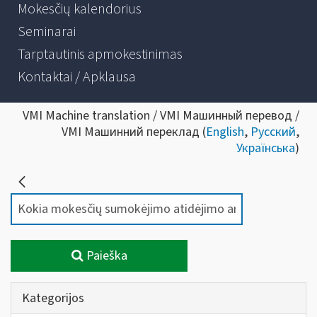
Mokesčių kalendorius
Seminarai
Tarptautinis apmokestinimas
Kontaktai / Apklausa
VMI Machine translation / VMI Машинный перевод /
VMI Машинний переклад (
English
,
Русский
,
Українська
)
Paieška
Kategorijos