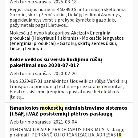
Web turinio sąrašas
2025-03-18
Registracijos numeris KM3490 Ši informacija skelbiama:
Gazolių, skirtų žemės ūkiui, tiekėjų leidimai Asmenys,
pageidaujantys verstis prekyba žymėtais gazoliais,
pažymėtais pagal Lietuvos...
Mokesčių žinyno kategorijos:
Akcizai » Energiniai
produktai (II skyriaus III skirsnis) » Mokesčio lengvatos
(energiniai produktai) » Gazolių, skirtų žemės ūkiui,
tiekėjų leidimai
Kokie veiklos su verslo liudijimu rūšių
pakeitimai nuo 2020-07-01?
Web turinio sąrašas
2020-02-20
Nuo 2020-07-01 panaikintos šios veiklos rūšys: Variklinių
transporto priemonių techninė priežiūra
ir
remontas;
Elektros sistemų įrengimas pastatuose bei elektros
įtaisų...
Išmaniosios
mokesčių
administravimo sistemos
(i.SAF, i.VAZ posistemių) plėtros paslaugų
Web turinio sąrašas
2021-08-04
INFORMACIJA APIE PRADEDAMUS PIRKIMUS Paslaugų
pirkimai I. PERKANČIOJI ORGANIZACIJA, ADRESAS
IR