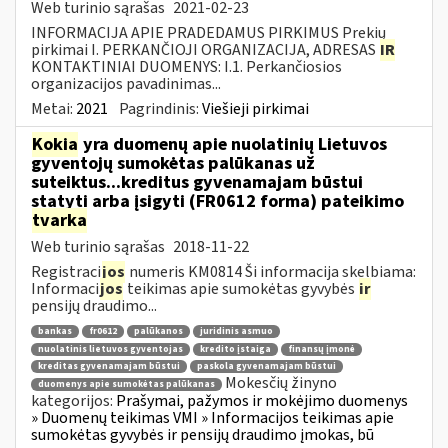
Web turinio sąrašas
2021-02-23
INFORMACIJA APIE PRADEDAMUS PIRKIMUS Prekių
pirkimai I. PERKANČIOJI ORGANIZACIJA, ADRESAS
IR
KONTAKTINIAI DUOMENYS: I.1. Perkančiosios
organizacijos pavadinimas...
Metai:
2021
Pagrindinis:
Viešieji pirkimai
Kokia
yra duomenų apie nuolatinių Lietuvos
gyventojų sumokėtas palūkanas už
suteiktus...kreditus gyvenamajam būstui
statyti arba įsigyti (FR0612 forma) pateikimo
tvarka
Web turinio sąrašas
2018-11-22
Registraci
jos
numeris KM0814 Ši informacija skelbiama:
Informaci
jos
teikimas apie sumokėtas gyvybės
ir
pensijų draudimo...
bankas
fr0612
palūkanos
juridinis asmuo
nuolatinis lietuvos gyventojas
kredito įstaiga
finansų įmonė
kreditas gyvenamajam būstui
paskola gyvenamajam būstui
Mokesčių žinyno
duomenys apie sumokėtas palūkanas
kategorijos:
Prašymai, pažymos ir mokėjimo duomenys
» Duomenų teikimas VMI » Informacijos teikimas apie
sumokėtas gyvybės ir pensijų draudimo įmokas, bū