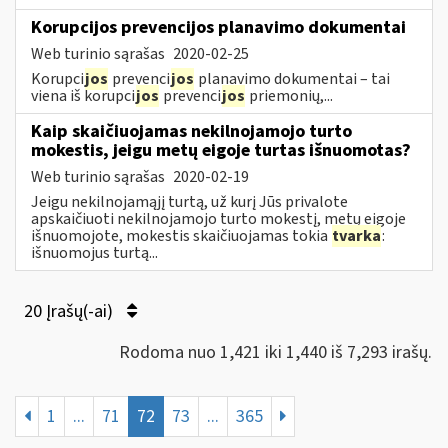
Korupcijos prevencijos planavimo dokumentai
Web turinio sąrašas
2020-02-25
Korupci
jos
prevenci
jos
planavimo dokumentai – tai
viena iš korupci
jos
prevenci
jos
priemonių,...
Kaip skaičiuojamas nekilnojamojo turto
mokestis, jeigu metų eigoje turtas išnuomotas?
Web turinio sąrašas
2020-02-19
Jeigu nekilnojamąjį turtą, už kurį Jūs privalote
apskaičiuoti nekilnojamojo turto mokestį, metų eigoje
išnuomojote, mokestis skaičiuojamas tokia
tvarka
:
išnuomojus turtą...
20 Įrašų(-ai)
Rodoma nuo 1,421 iki 1,440 iš 7,293 irašų.
1
...
71
72
73
...
365