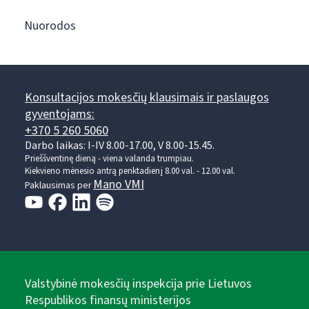
Nuorodos
Konsultacijos mokesčių klausimais ir paslaugos
gyventojams:
+370 5 260 5060
Darbo laikas: I-IV 8.00-17.00, V 8.00-15.45.
Prieššventinę dieną - viena valanda trumpiau.
Kiekvieno mėnesio antrą penktadienį 8.00 val. - 12.00 val.
Mano VMI
Paklausimas per
Valstybinė mokesčių inspekcija prie Lietuvos
Respublikos finansų ministerijos