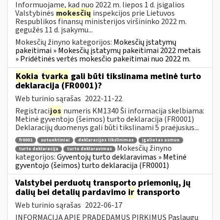
Informuojame, kad nuo 2022 m. liepos 1 d. įsigalios
Valstybinės
mokesčių
inspekcijos prie Lietuvos
Respublikos finansų ministerijos viršininko 2022 m.
gegužės 11 d. įsakymu...
Mokesčių žinyno kategorijos:
Mokesčių įstatymų
pakeitimai » Mokesčių įstatymų pakeitimai 2022 metais
» Pridėtinės vertės mokesčio pakeitimai nuo 2022 m.
Kokia
tvarka
gali būti tikslinama metinė turto
deklaracija (FR0001)?
Web turinio sąrašas
2022-11-22
Registraci
jos
numeris KM1340 Ši informacija skelbiama:
Metinė gyventojo (šeimos) turto deklaracija (FR0001)
Deklaracijų duomenys gali būti tikslinami 5 praėjusius...
fr0001
sutuoktiniai
deklaracijos tikslinimas
įgaliotas asmuo
Mokesčių žinyno
turto deklaracija
turto deklaravimas
kategorijos:
Gyventojų turto deklaravimas » Metinė
gyventojo (šeimos) turto deklaracija (FR0001)
Valstybei perduotų transporto priemonių, jų
dalių bei detalių pardavimo
ir
transporto
Web turinio sąrašas
2022-06-17
INFORMACIJA APIE PRADEDAMUS PIRKIMUS Paslaugų