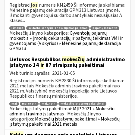
Registraci
jos
numeris KM2459 Ši informacija skelbiama:
Mėnesinė pajamų deklaracija GPM313 Lietuvos įmonė,
išmokanti gyventojui su darbo santykiais nesusijusias A
klasės...
išmokos
su darbo santykiais nesusijusios pajamos
pajamų mokestis
Mokesčių žinyno kategorijos:
Gyventojų pajamų
mokestis » Įmonių deklaracijų ir pažymų teikimas VMI ir
gyventojams (V skyrius) » Mėnesinė pajamų deklaracija
GPM313
Lietuvos Respublikos
mokesčių
administravimo
įstatymo 14
ir
87 straipsnių pakeitimai
Web turinio sąrašas
2021-01-05
Registracijos numeris KM2830 Ši informacija skelbiama:
2021 metais Mokesčiu administravimo pakeitimai nuo
2021 m. Valstybinė mokesčių inspekcija prie Lietuvos
Respublikos finansų ministerijos...
maį
maį 87 str.
maį14 str.
mokesčių įstatymų pakeitimai
Mokesčių įstatymų pakeitimai:
MĮP 2021 » Mokesčiu
administravimo įstatymas
Mokesčių žinyno
kategorijos:
Mokesčių įstatymų pakeitimai » Mokesčių
įstatymų pakeitimai 2021 metais