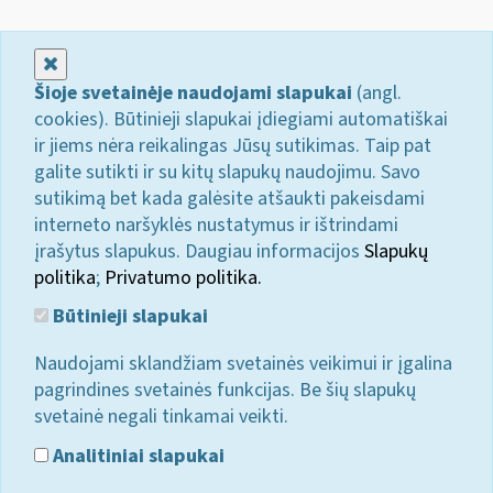
Uždaryti
Šioje svetainėje naudojami slapukai
(angl.
cookies). Būtinieji slapukai įdiegiami automatiškai
ir jiems nėra reikalingas Jūsų sutikimas. Taip pat
galite sutikti ir su kitų slapukų naudojimu. Savo
sutikimą bet kada galėsite atšaukti pakeisdami
interneto naršyklės nustatymus ir ištrindami
įrašytus slapukus. Daugiau informacijos
Slapukų
politika
;
Privatumo politika.
Būtinieji slapukai
Naudojami sklandžiam svetainės veikimui ir įgalina
pagrindines svetainės funkcijas. Be šių slapukų
svetainė negali tinkamai veikti.
Analitiniai slapukai