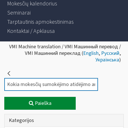
Mokesčių kalendorius
Seminarai
Tarptautinis apmokestinimas
Kontaktai / Apklausa
VMI Machine translation / VMI Машинный перевод /
VMI Машинний переклад (
English
,
Русский
,
Українська
)
Paieška
Kategorijos