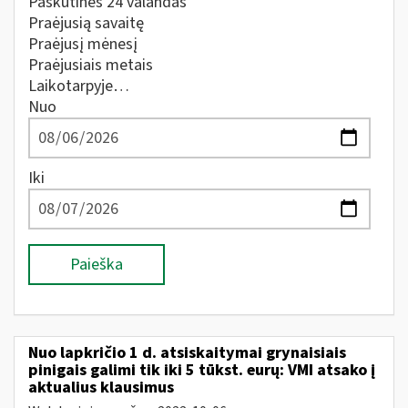
Paskutines 24 valandas
Praėjusią savaitę
Praėjusį mėnesį
Praėjusiais metais
Laikotarpyje…
Nuo
Iki
Paieška
Nuo lapkričio 1 d. atsiskaitymai grynaisiais
pinigais galimi tik iki 5 tūkst. eurų: VMI atsako į
aktualius klausimus