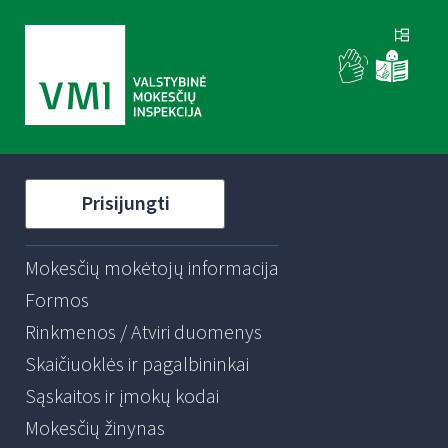
Prisijungti
Mokesčių mokėtojų informacija
Formos
Rinkmenos / Atviri duomenys
Skaičiuoklės ir pagalbininkai
Sąskaitos ir įmokų kodai
Mokesčių žinynas