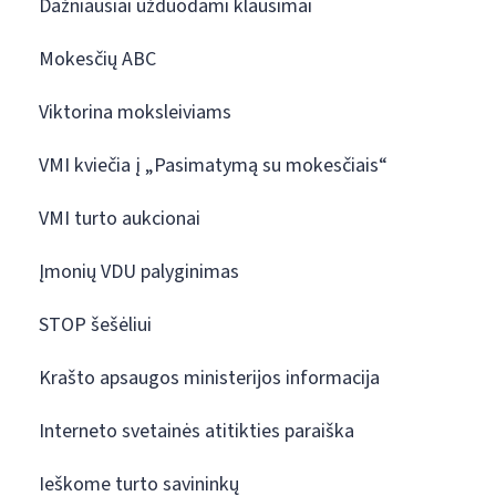
Dažniausiai užduodami klausimai
Mokesčių ABC
Viktorina moksleiviams
VMI kviečia į „Pasimatymą su mokesčiais“
VMI turto aukcionai
Įmonių VDU palyginimas
STOP šešėliui
Krašto apsaugos ministerijos informacija
Interneto svetainės atitikties paraiška
Ieškome turto savininkų