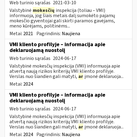
Web turinio sąrašas
2021-03-10
Valstybinė
mokesčių
inspekcija (toliau – VMI)
informuoja, jog šiais metais dalį sumokėto pajamų
mokesčio gyventojai gali skirti paramos gavėjams,
meno kūrėjams, politinėms...
Metai:
2021
Pagrindinis:
Naujiena
VMI kliento profilyje – informacija apie
deklaruojamą nuostolį
Web turinio sąrašas
2024-06-17
Valstybinė mokesčių inspekcija (VMI) informuoja apie
atvertą naują rizikos kriterijų VMI kliento profilyje.
Verslas nuo šiandien gali matyti,
ar
įmonė deklaruoja...
Metai:
2024
VMI kliento profilyje – informacija apie
deklaruojamą nuostolį
Web turinio sąrašas
2024-06-17
Valstybinė mokesčių inspekcija (VMI) informuoja apie
atvertą naują rizikos kriterijų VMI kliento profilyje.
Verslas nuo šiandien gali matyti,
ar
įmonė deklaruoja...
Metai:
2024
Pagrindinis:
Naujiena