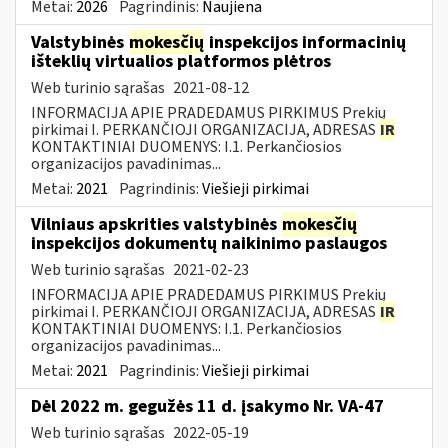
Metai:
2026
Pagrindinis:
Naujiena
Valstybinės
mokesčių
inspekcijos informacinių
išteklių virtualios platformos plėtros
Web turinio sąrašas
2021-08-12
INFORMACIJA APIE PRADEDAMUS PIRKIMUS Prekių
pirkimai I. PERKANČIOJI ORGANIZACIJA, ADRESAS
IR
KONTAKTINIAI DUOMENYS: I.1. Perkančiosios
organizacijos pavadinimas...
Metai:
2021
Pagrindinis:
Viešieji pirkimai
Vilniaus apskrities valstybinės
mokesčių
inspekcijos dokumentų naikinimo paslaugos
Web turinio sąrašas
2021-02-23
INFORMACIJA APIE PRADEDAMUS PIRKIMUS Prekių
pirkimai I. PERKANČIOJI ORGANIZACIJA, ADRESAS
IR
KONTAKTINIAI DUOMENYS: I.1. Perkančiosios
organizacijos pavadinimas...
Metai:
2021
Pagrindinis:
Viešieji pirkimai
Dėl 2022 m. gegužės 11 d. įsakymo Nr. VA-47
Web turinio sąrašas
2022-05-19