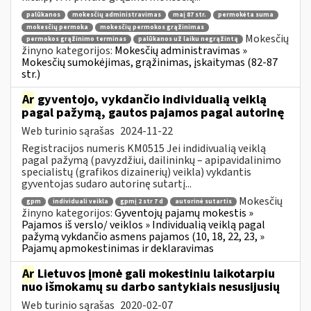
palūkanos
mokesčių administravimas
maį 87 str.
permokėta suma
mokesčių permoka
mokesčių permokos grąžinimas
Mokesčių
permokos grąžinimo terminas
palūkanos už laiku negrąžintą
žinyno kategorijos:
Mokesčių administravimas »
Mokesčių sumokėjimas, grąžinimas, įskaitymas (82-87
str.)
Ar
gyventojo, vykdančio individualią veiklą
pagal pažymą, gautos pajamos pagal autorinę
Web turinio sąrašas
2024-11-22
Registracijos numeris KM0515 Jei indidivualią veiklą
pagal pažymą (pavyzdžiui, dailininkų – apipavidalinimo
specialistų (grafikos dizainerių) veikla) vykdantis
gyventojas sudaro autorinę sutartį...
Mokesčių
gpm
individuali veikla
gpmį 2 str 7 d
autorinė sutartis
žinyno kategorijos:
Gyventojų pajamų mokestis »
Pajamos iš verslo/ veiklos » Individualią veiklą pagal
pažymą vykdančio asmens pajamos (10, 18, 22, 23, »
Pajamų apmokestinimas ir deklaravimas
Ar
Lietuvos įmonė gali mokestiniu laikotarpiu
nuo išmokamų su darbo santykiais nesusijusių
Web turinio sąrašas
2020-02-07