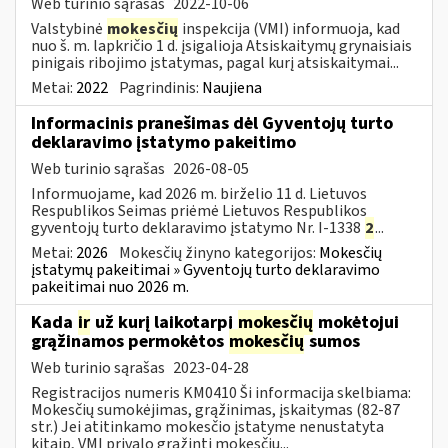
Web turinio sąrašas
2022-10-06
Valstybinė
mokesčių
inspekcija (VMI) informuoja, kad
nuo š. m. lapkričio 1 d. įsigalioja Atsiskaitymų grynaisiais
pinigais ribojimo įstatymas, pagal kurį atsiskaitymai...
Metai:
2022
Pagrindinis:
Naujiena
Informacinis pranešimas dėl Gyventojų turto
deklaravimo įstatymo pakeitimo
Web turinio sąrašas
2026-08-05
Informuojame, kad 2026 m. birželio 11 d. Lietuvos
Respublikos Seimas priėmė Lietuvos Respublikos
gyventojų turto deklaravimo įstatymo Nr. I-1338
2
...
Metai:
2026
Mokesčių žinyno kategorijos:
Mokesčių
įstatymų pakeitimai » Gyventojų turto deklaravimo
pakeitimai nuo 2026 m.
Kada
ir
už kurį laikotarpį
mokesčių
mokėtojui
grąžinamos permokėtos
mokesčių
sumos
Web turinio sąrašas
2023-04-28
Registracijos numeris KM0410 Ši informacija skelbiama:
Mokesčių sumokėjimas, grąžinimas, įskaitymas (82-87
str.) Jei atitinkamo mokesčio įstatyme nenustatyta
kitaip, VMI privalo grąžinti mokesčių...