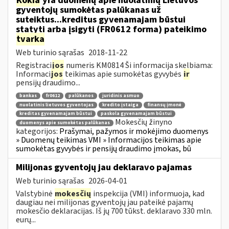
Kokia
yra duomenų apie nuolatinių Lietuvos
gyventojų sumokėtas palūkanas už
suteiktus...kreditus gyvenamajam būstui
statyti arba įsigyti (FR0612 forma) pateikimo
tvarka
Web turinio sąrašas
2018-11-22
Registraci
jos
numeris KM0814 Ši informacija skelbiama:
Informaci
jos
teikimas apie sumokėtas gyvybės
ir
pensijų draudimo...
bankas
fr0612
palūkanos
juridinis asmuo
nuolatinis lietuvos gyventojas
kredito įstaiga
finansų įmonė
kreditas gyvenamajam būstui
paskola gyvenamajam būstui
Mokesčių žinyno
duomenys apie sumokėtas palūkanas
kategorijos:
Prašymai, pažymos ir mokėjimo duomenys
» Duomenų teikimas VMI » Informacijos teikimas apie
sumokėtas gyvybės ir pensijų draudimo įmokas, bū
Milijonas gyventojų jau deklaravo pajamas
Web turinio sąrašas
2026-04-01
Valstybinė
mokesčių
inspekcija (VMI) informuoja, kad
daugiau nei milijonas gyventojų jau pateikė pajamų
mokesčio deklaracijas. Iš jų 700 tūkst. deklaravo 330 mln.
eurų...