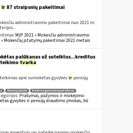
4
ir
87 straipsnių pakeitimai
okesčiu administravimo pakeitimai nuo 2021 m.
rijos...
itimai:
MĮP 2021 » Mokesčiu administravimo
 » Mokesčių įstatymų pakeitimai 2021 metais
kėtas palūkanas už suteiktus...kreditus
ateikimo
tvarka
teikimas apie sumokėtas gyvybės
ir
pensijų
ga
finansų įmonė
kreditas gyvenamajam būstui
tegorijos:
Prašymai, pažymos ir mokėjimo
tas gyvybės ir pensijų draudimo įmokas, bū
ijonas gyventojų jau pateikė pajamų mokesčio