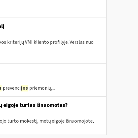
lį
s kriterijų VMI kliento profilyje. Verslas nuo
s
prevenci
jos
priemonių,...
ų eigoje turtas išnuomotas?
amojo turto mokestį, metų eigoje išnuomojote,