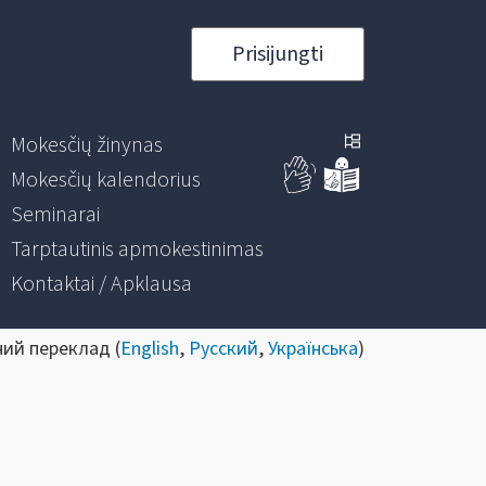
Prisijungti
Mokesčių žinynas
Mokesčių kalendorius
Seminarai
Tarptautinis apmokestinimas
Kontaktai / Apklausa
ний переклад (
English
,
Русский
,
Українська
)