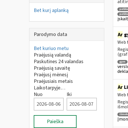
atiti
Bet kurį aplanką
palūk
palūka
įskai
Parodymo data
Ar
gy
Web t
Bet kuriuo metu
Regis
(graf
Praėjusią valandą
Paskutines 24 valandas
gpm
versl
Praėjusią savaitę
dekl
Praėjusį mėnesį
Praėjusiais metais
Ar
Li
Laikotarpyje…
Nuo
Iki
Web t
Regis
išmok
išmok
Įmoni
Paieška