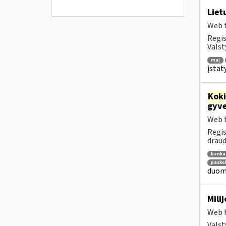
Liet
Web t
Regis
Valst
maį
įsta
Kok
gyve
Web t
Regis
draud
banka
pasko
duome
Mili
Web t
Valst