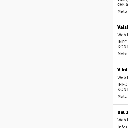
dekla
Metai
Vals
Web t
INFO
KONTA
Metai
Viln
Web t
INFO
KONTA
Metai
Dėl 
Web t
Infor