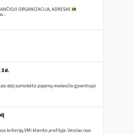
KANČIOJI ORGANIZACIJA, ADRESAS
IR
...
 3d.
metais dalį sumokėto pajamų mokesčio gyventojai
lį
s kriterijų VMI kliento profilyje. Verslas nuo