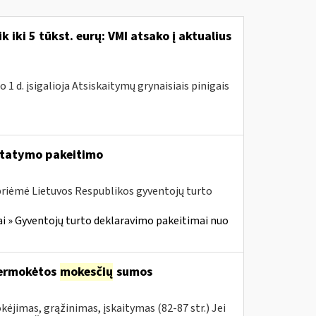
k iki 5 tūkst. eurų: VMI atsako į aktualius
 1 d. įsigalioja Atsiskaitymų grynaisiais pinigais
įstatymo pakeitimo
priėmė Lietuvos Respublikos gyventojų turto
i » Gyventojų turto deklaravimo pakeitimai nuo
permokėtos
mokesčių
sumos
ėjimas, grąžinimas, įskaitymas (82-87 str.) Jei