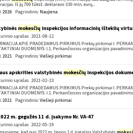
racijas. Iš jų 700 tūkst. deklaravo 330 mln. eurų...
:
2026
Pagrindinis:
Naujiena
tybinės
mokesčių
inspekcijos informacinių išteklių virt
urinio sąrašas
2021-08-12
RMACIJA APIE PRADEDAMUS PIRKIMUS Prekių pirkimai I. PERKA
KTINIAI DUOMENYS: I.1. Perkančiosios organizacijos pavadinimas
:
2021
Pagrindinis:
Viešieji pirkimai
iaus apskrities valstybinės
mokesčių
inspekcijos dokume
urinio sąrašas
2021-02-23
RMACIJA APIE PRADEDAMUS PIRKIMUS Prekių pirkimai I. PERKA
KTINIAI DUOMENYS: I.1. Perkančiosios organizacijos pavadinimas
:
2021
Pagrindinis:
Viešieji pirkimai
2022 m. gegužės 11 d. įsakymo Nr. VA-47
urinio sąrašas
2022-05-19
muojame, kad nuo 2022 m. liepos 1 d. įsigalios Valstybinės
mokesč