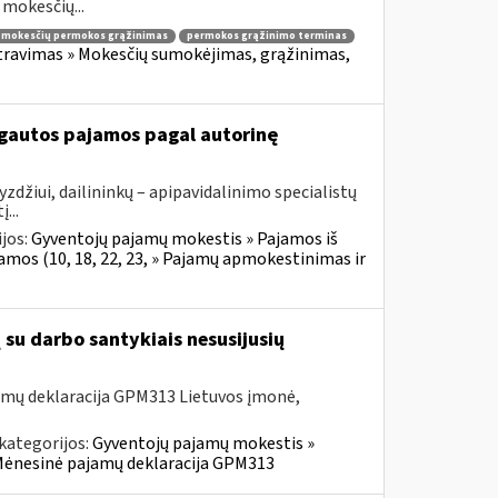
mokesčių...
mokesčių permokos grąžinimas
permokos grąžinimo terminas
ravimas » Mokesčių sumokėjimas, grąžinimas,
 gautos pajamos pagal autorinę
zdžiui, dailininkų – apipavidalinimo specialistų
...
jos:
Gyventojų pajamų mokestis » Pajamos iš
jamos (10, 18, 22, 23, » Pajamų apmokestinimas ir
su darbo santykiais nesusijusių
amų deklaracija GPM313 Lietuvos įmonė,
kategorijos:
Gyventojų pajamų mokestis »
» Mėnesinė pajamų deklaracija GPM313