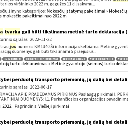
terijos viršininko 2022 m. gegužės 11 d. įsakymu...
čių žinyno kategorijos:
Mokesčių įstatymų pakeitimai » Mokesčių 
s mokesčio pakeitimai nuo 2022 m.
ia
tvarka
gali būti tikslinama metinė turto deklaracija 
urinio sąrašas
2022-11-22
traci
jos
numeris KM1340 Ši informacija skelbiama: Metinė gyvento
racijų duomenys gali būti tikslinami 5 praėjusius...
sutuoktiniai
deklaracijos tikslinimas
įgaliotas asmuo
turto deklaracija
turto 
tojų turto deklaravimas » Metinė gyventojo (šeimos) turto deklar
tybei perduotų transporto priemonių, jų dalių bei deta
urinio sąrašas
2022-06-17
RMACIJA APIE PRADEDAMUS PIRKIMUS Paslaugų pirkimai I. PER
KTINIAI DUOMENYS: I.1. Perkančiosios organizacijos pavadinimas
:
2022
Pagrindinis:
Viešieji pirkimai
tybei perduotų transporto priemonių, jų dalių bei deta