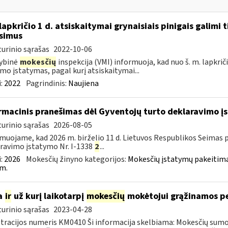
lapkričio 1 d. atsiskaitymai grynaisiais pinigais galimi ti
simus
urinio sąrašas
2022-10-06
ybinė
mokesčių
inspekcija (VMI) informuoja, kad nuo š. m. lapkričio
imo įstatymas, pagal kurį atsiskaitymai...
:
2022
Pagrindinis:
Naujiena
rmacinis pranešimas dėl Gyventojų turto deklaravimo 
urinio sąrašas
2026-08-05
muojame, kad 2026 m. birželio 11 d. Lietuvos Respublikos Seimas 
ravimo įstatymo Nr. I-1338
2
...
:
2026
Mokesčių žinyno kategorijos:
Mokesčių įstatymų pakeitima
m.
a
ir
už kurį laikotarpį
mokesčių
mokėtojui grąžinamos 
urinio sąrašas
2023-04-28
tracijos numeris KM0410 Ši informacija skelbiama: Mokesčių sumok