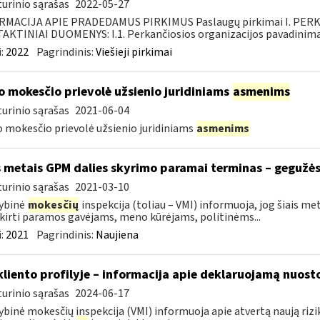
urinio sąrašas
2022-05-27
RMACIJA APIE PRADEDAMUS PIRKIMUS Paslaugų pirkimai I. PER
KTINIAI DUOMENYS: I.1. Perkančiosios organizacijos pavadinimas
:
2022
Pagrindinis:
Viešieji pirkimai
o mokesčio prievolė užsienio juridiniams
asmenims
urinio sąrašas
2021-06-04
 mokesčio prievolė užsienio juridiniams
asmenims
s metais GPM dalies skyrimo paramai terminas – gegužės
urinio sąrašas
2021-03-10
ybinė
mokesčių
inspekcija (toliau – VMI) informuoja, jog šiais 
skirti paramos gavėjams, meno kūrėjams, politinėms...
:
2021
Pagrindinis:
Naujiena
kliento profilyje – informacija apie deklaruojamą nuosto
urinio sąrašas
2024-06-17
ybinė mokesčių inspekcija (VMI) informuoja apie atvertą naują riziko