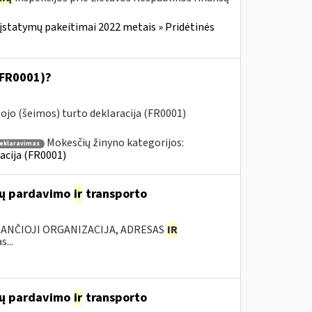
įstatymų pakeitimai 2022 metais » Pridėtinės
(FR0001)?
jo (šeimos) turto deklaracija (FR0001)
Mokesčių žinyno kategorijos:
deklaravimas
acija (FR0001)
lių pardavimo
ir
transporto
KANČIOJI ORGANIZACIJA, ADRESAS
IR
...
lių pardavimo
ir
transporto