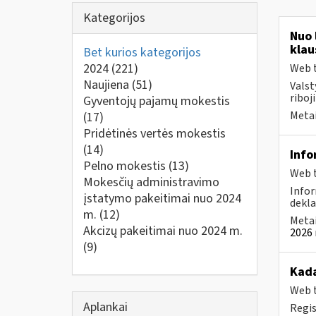
Kategorijos
Nuo 
klau
Bet kurios kategorijos
2024
(221)
Web t
Naujiena
(51)
Valst
riboj
Gyventojų pajamų mokestis
Metai
(17)
Pridėtinės vertės mokestis
(14)
Info
Pelno mokestis
(13)
Web t
Mokesčių administravimo
Infor
įstatymo pakeitimai nuo 2024
dekla
m.
(12)
Metai
Akcizų pakeitimai nuo 2024 m.
2026 
(9)
Kad
Web t
Aplankai
Regis