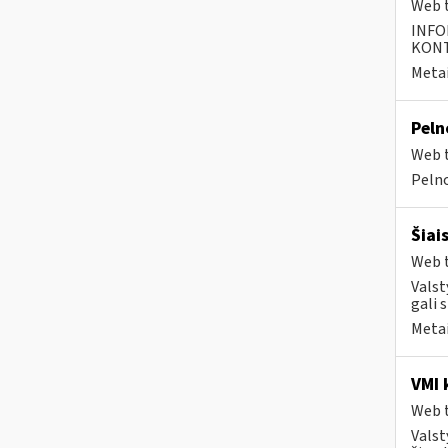
Web t
INFO
KONTA
Metai
Peln
Web t
Pelno
Šiai
Web t
Valst
gali 
Metai
VMI 
Web t
Valst