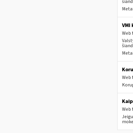
šiand
Metai
VMI 
Web t
Valst
šiand
Metai
Koru
Web t
Koru
Kaip
Web t
Jeigu
mokes