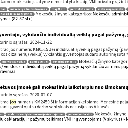
nkamo mokesčio įstatyme nenustatyta kitaip, VMI privalo grąžinti 
anos
mokesčių administravimas
maį 87 str.
permokėta suma
mokesčių permoka
Mokesčių žinyno kategorijos:
Mokesčių administ
nos už laiku negrąžintą
tymas (82-87 str.)
ventojo, vykdančio individualią veiklą pagal pažymą,
urinio sąrašas
2024-11-22
tracijos numeris KM0515 Jei indidivualią veiklą pagal pažymą (pavy
ikos dizainerių) veikla) vykdantis gyventojas sudaro autorinę sutartį
Mokesčių žinyno kategori
individuali veikla
gpmį 2 str 7 d
autorinė sutartis
o/ veiklos » Individualią veiklą pagal pažymą vykdančio asmens pa
aravimas
etuvos įmonė gali mokestiniu laikotarpiu nuo išmokamų 
urinio sąrašas
2020-02-07
traci
jos
numeris KM2459 Ši informacija skelbiama: Mėnesinė paj
anti gyventojui su darbo santykiais nesusijusias A klasės...
Mokesčių žinyno 
os
su darbo santykiais nesusijusios pajamos
pajamų mokestis
ų deklaracijų ir pažymų teikimas VMI ir gyventojams (V skyrius) 