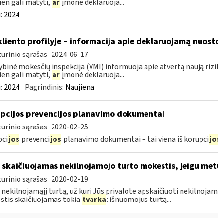
ien gali matyti,
ar
įmonė deklaruoja...
:
2024
kliento profilyje – informacija apie deklaruojamą nuosto
urinio sąrašas
2024-06-17
ybinė mokesčių inspekcija (VMI) informuoja apie atvertą naują riziko
ien gali matyti,
ar
įmonė deklaruoja...
:
2024
Pagrindinis:
Naujiena
pcijos prevencijos planavimo dokumentai
urinio sąrašas
2020-02-25
pci
jos
prevenci
jos
planavimo dokumentai – tai viena iš korupci
jo
 skaičiuojamas nekilnojamojo turto mokestis, jeigu met
urinio sąrašas
2020-02-19
 nekilnojamąjį turtą, už kurį Jūs privalote apskaičiuoti nekilnoj
tis skaičiuojamas tokia
tvarka
: išnuomojus turtą...