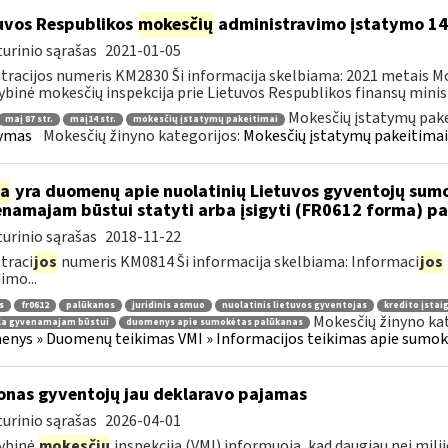
uvos Respublikos
mokesčių
administravimo įstatymo 1
urinio sąrašas
2021-01-05
tracijos numeris KM2830 Ši informacija skelbiama: 2021 metais M
ybinė mokesčių inspekcija prie Lietuvos Respublikos finansų ministe
Mokesčių įstatymų pake
maį 87 str.
maį14 str.
mokesčių įstatymų pakeitimai
tymas
Mokesčių žinyno kategorijos:
Mokesčių įstatymų pakeitimai
ia
yra duomenų apie nuolatinių Lietuvos gyventojų sumo
namajam būstui statyti arba įsigyti (FR0612 forma) p
urinio sąrašas
2018-11-22
traci
jos
numeris KM0814 Ši informacija skelbiama: Informaci
jos
imo...
s
fr0612
palūkanos
juridinis asmuo
nuolatinis lietuvos gyventojas
kredito įstai
Mokesčių žinyno ka
la gyvenamajam būstui
duomenys apie sumokėtas palūkanas
nys » Duomenų teikimas VMI » Informacijos teikimas apie sumokė
jonas gyventojų jau deklaravo pajamas
urinio sąrašas
2026-04-01
ybinė
mokesčių
inspekcija (VMI) informuoja, kad daugiau nei mil