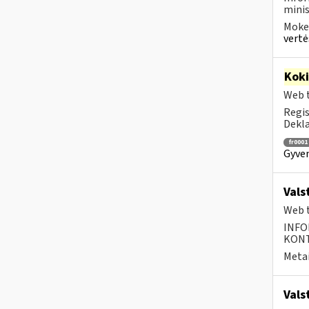
minis
Mokes
vertė
Kok
Web t
Regis
Dekla
fr0001
Gyven
Vals
Web t
INFO
KONTA
Metai
Vals