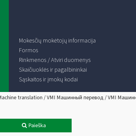
Mokesčių mokėtojų informacija
Formos
Rinkmenos / Atviri duomenys
Skaičiuoklės ir pagalbininkai
Sąskaitos ir įmokų kodai
Machine translation / VMI Машинный перевод / VMI Машин
Paieška