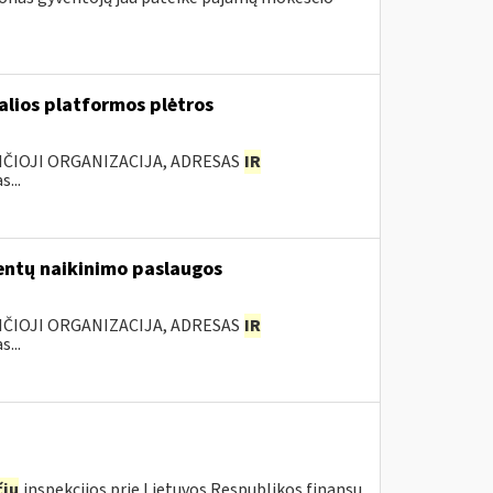
ualios platformos plėtros
NČIOJI ORGANIZACIJA, ADRESAS
IR
...
ntų naikinimo paslaugos
NČIOJI ORGANIZACIJA, ADRESAS
IR
...
ių
inspekcijos prie Lietuvos Respublikos finansų