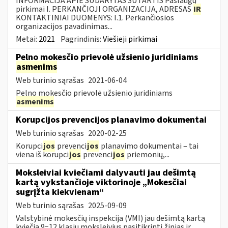
INFORMACIJA APIE SUDARYTAS SUTARTIS Paslaugų
pirkimai I. PERKANČIOJI ORGANIZACIJA, ADRESAS
IR
KONTAKTINIAI DUOMENYS: I.1. Perkančiosios
organizacijos pavadinimas...
Metai:
2021
Pagrindinis:
Viešieji pirkimai
Pelno mokesčio prievolė užsienio juridiniams
asmenims
Web turinio sąrašas
2021-06-04
Pelno mokesčio prievolė užsienio juridiniams
asmenims
Korupcijos prevencijos planavimo dokumentai
Web turinio sąrašas
2020-02-25
Korupci
jos
prevenci
jos
planavimo dokumentai – tai
viena iš korupci
jos
prevenci
jos
priemonių,...
Moksleiviai kviečiami dalyvauti jau dešimtą
kartą vykstančioje viktorinoje „Mokesčiai
sugrįžta kiekvienam“
Web turinio sąrašas
2025-09-09
Valstybinė mokesčių inspekcija (VMI) jau dešimtą kartą
kviečia 9−12 klasių moksleivius pasitikrinti žinias ir