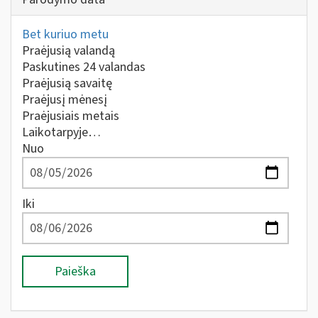
Bet kuriuo metu
Praėjusią valandą
Paskutines 24 valandas
Praėjusią savaitę
Praėjusį mėnesį
Praėjusiais metais
Laikotarpyje…
Nuo
Iki
Paieška