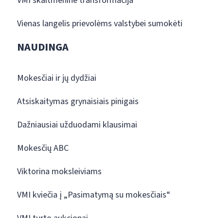
VMI skaitmeninė transformacija
Vienas langelis prievolėms valstybei sumokėti
NAUDINGA
Mokesčiai ir jų dydžiai
Atsiskaitymas grynaisiais pinigais
Dažniausiai užduodami klausimai
Mokesčių ABC
Viktorina moksleiviams
VMI kviečia į „Pasimatymą su mokesčiais“