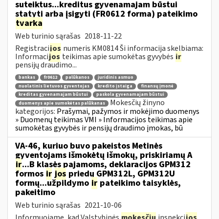
suteiktus...kreditus gyvenamajam būstui
statyti arba įsigyti (FR0612 forma) pateikimo
tvarka
Web turinio sąrašas
2018-11-22
Registraci
jos
numeris KM0814 Ši informacija skelbiama:
Informaci
jos
teikimas apie sumokėtas gyvybės
ir
pensijų draudimo...
bankas
fr0612
palūkanos
juridinis asmuo
nuolatinis lietuvos gyventojas
kredito įstaiga
finansų įmonė
kreditas gyvenamajam būstui
paskola gyvenamajam būstui
Mokesčių žinyno
duomenys apie sumokėtas palūkanas
kategorijos:
Prašymai, pažymos ir mokėjimo duomenys
» Duomenų teikimas VMI » Informacijos teikimas apie
sumokėtas gyvybės ir pensijų draudimo įmokas, bū
VA-46, kuriuo buvo pakeistos Metinės
gyventojams išmokėtų išmokų, priskiriamų A
ir
...B klasės pajamoms, deklaracijos GPM312
formos
ir
jos
priedų GPM312L, GPM312U
formų...užpildymo
ir
pateikimo taisyklės,
pakeitimo
Web turinio sąrašas
2021-10-06
Informuojame, kad Valstybinės
mokesčių
inspekci
jos