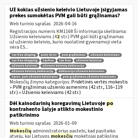
Už kokias užsienio keleivio Lietuvoje įsigyjamas
prekes sumokėtas PVM gali būti grąžinamas?
Web turinio sąrašas
2026-04-16
Registracijos numeris KM1168 Ši informacija skelbiama:
Užsienio keleiviams (4
2
str.) PVM gali būti grąžinamas
už užsienio keleivio, kurio nuolatinė gyvenamoji vieta
nėra ES...
tax free shoping
pvmį 42 str
pvm grąžinimas
užsienio keleiviams
tax free shopping
taxfree
tax free
užsienio keleiviai
užsienio keleiviui
užsienio keleivių deklaracija
užsienio keleivių deklaracijų
deklaracija užsienio keleiviams
0 proc. pvm užsienio keleiviams
pvm grąžinimas užsienio keleiviams
Mokesčių žinyno kategorijos:
Pridėtinės vertės mokestis
» PVM grąžinimas užsienio asmenims (42 str., 116–119
str.) » Užsienio keleiviams (42 str.)
Dėl kainodarinių koregavimų Lietuvoje
po
kontrahento šalyje atlikto mokestinio
patikrinimo
Web turinio sąrašas
2026-01-09
Mokesčių
administratorius pastebi, kad pasitaiko
atvejų, kai Lietuvos
mokesčių
mokėtojai patikslina