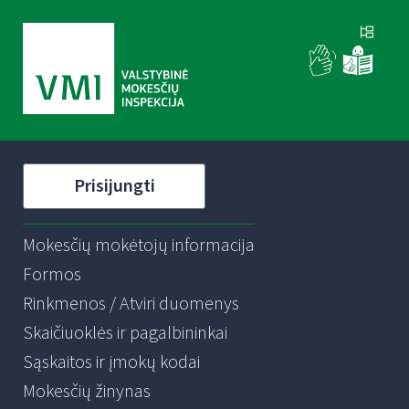
Prisijungti
Mokesčių mokėtojų informacija
Formos
Rinkmenos / Atviri duomenys
Skaičiuoklės ir pagalbininkai
Sąskaitos ir įmokų kodai
Mokesčių žinynas