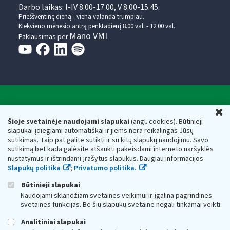
Darbo laikas: I-IV 8.00-17.00, V 8.00-15.45.
Prieššventinę dieną - viena valanda trumpiau.
Kiekvieno mėnesio antrą penktadienį 8.00 val. - 12.00 val.
Mano VMI
Paklausimas per
Valstybinė mokesčių inspekcija prie Lietuvos
U
Respublikos finansų ministerijos
Šioje svetainėje naudojami slapukai
(angl. cookies). Būtinieji
slapukai įdiegiami automatiškai ir jiems nėra reikalingas Jūsų
Biudžetinė įstaiga. Juridinio asmens kodas — 188659752,
sutikimas. Taip pat galite sutikti ir su kitų slapukų naudojimu. Savo
adresas: Vasario 16-osios g. 14, 01107 Vilnius, Lietuva, el.paštas:
sutikimą bet kada galėsite atšaukti pakeisdami interneto naršyklės
vmi@vmi.lt
, E. pristatymo dėžutės adresas 188659752
nustatymus ir ištrindami įrašytus slapukus. Daugiau informacijos
Duomenys apie Valstybinę mokesčių inspekciją prie Lietuvos
Slapukų politika
;
Privatumo politika.
Respublikos finansų ministerijos kaupiami ir saugomi Juridinių
asmenų registre
Būtinieji slapukai
Naudojami sklandžiam svetainės veikimui ir įgalina pagrindines
svetainės funkcijas. Be šių slapukų svetainė negali tinkamai veikti.
Analitiniai slapukai