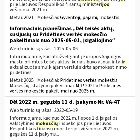
prie Lietuvos Respublikos finansų ministeri
jos
viršininko 2021 m....
Metai:
2021
Mokesčiai:
Gyventojų pajamų mokestis
Informacinis pranešimas „Dėl teisės aktų,
susijusių su Pridėtinės vertės mokesčio
pakeitimais nuo 2025-05-01, įsigaliojimo“
Web turinio sąrašas
2025-05-06
Informuojame, kad atsižvelgiant į Europos Sąjungos
mastu priimtus teisės aktus, kuriais buvo atnaujinta
ir
aktualizuota smulkiajam verslui skirta apmokestinimo
pridėtinės...
Metai:
2025
Mokesčiai:
Pridėtinės vertės mokestis
Mokesčių įstatymų pakeitimai:
MĮP 2021 » Pridėtinės
vertės mokesčio pakeitimai nuo 2025 m.
Dėl 2022 m. gegužės 11 d. įsakymo Nr. VA-47
Web turinio sąrašas
2022-05-19
Informuojame, kad nuo 2022 m. liepos 1 d. įsigalios
Valstybinės
mokesčių
inspekcijos prie Lietuvos
Respublikos finansų ministerijos viršininko 2022 m.
gegužės 11 d. įsakymu...