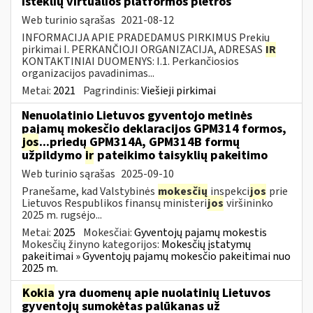
išteklių virtualios platformos plėtros
Web turinio sąrašas
2021-08-12
INFORMACIJA APIE PRADEDAMUS PIRKIMUS Prekių
pirkimai I. PERKANČIOJI ORGANIZACIJA, ADRESAS
IR
KONTAKTINIAI DUOMENYS: I.1. Perkančiosios
organizacijos pavadinimas...
Metai:
2021
Pagrindinis:
Viešieji pirkimai
Nenuolatinio Lietuvos gyventojo metinės
pajamų mokesčio deklaracijos GPM314 formos,
jos
...priedų GPM314A, GPM314B formų
užpildymo
ir
pateikimo taisyklių pakeitimo
Web turinio sąrašas
2025-09-10
Pranešame, kad Valstybinės
mokesčių
inspekci
jos
prie
Lietuvos Respublikos finansų ministeri
jos
viršininko
2025 m. rugsėjo...
Metai:
2025
Mokesčiai:
Gyventojų pajamų mokestis
Mokesčių žinyno kategorijos:
Mokesčių įstatymų
pakeitimai » Gyventojų pajamų mokesčio pakeitimai nuo
2025 m.
Kokia
yra duomenų apie nuolatinių Lietuvos
gyventojų sumokėtas palūkanas už