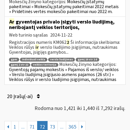
Mokesčių žinyno kategorijos:
Mokesčių įstatymų
pakeitimai » Mokesčių įstatymų pakeitimai 2022 metais
» Pridėtinės vertės mokesčio pakeitimai nuo 2022 m.
Ar
gyventojas privalo įsigyti verslo liudijimą,
neribojantį veiklos teritorijos,
Web turinio sąrašas
2024-11-22
Registracijos numeris KM062
2
Ši informacija skelbiama:
Veiklos rūšys
ir
verslo liudijimo įsigijimas, nutraukimas
Gyventojas, įsigijęs gamybos...
gpm
individuali veikla
verslo liudijimas
gpmį 10 str 2 d
Mokesčių žinyno kategorijos:
gpmį 2 str 22
veiklos teritorija
Gyventojų pajamų mokestis » Pajamos iš verslo/ veiklos
» Verslo liudijimą įsigijusio asmens pajamos (26 str.) »
Veiklos rūšys ir verslo liudijimo įsigijimas, nutraukimas
20 Įrašų(-ai)
Rodoma nuo 1,421 iki 1,440 iš 7,292 irašų.
1
...
71
72
73
...
365