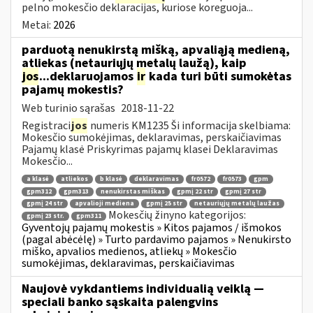
pelno mokesčio deklaracijas, kuriose koreguoja...
Metai:
2026
parduotą nenukirstą mišką, apvaliąją medieną,
atliekas (netauriųjų metalų laužą), kaip
jos
...deklaruojamos
ir
kada turi būti sumokėtas
pajamų mokestis?
Web turinio sąrašas
2018-11-22
Registraci
jos
numeris KM1235 Ši informacija skelbiama:
Mokesčio sumokėjimas, deklaravimas, perskaičiavimas
Pajamų klasė Priskyrimas pajamų klasei Deklaravimas
Mokesčio...
a klasė
atliekos
b klasė
deklaravimas
fr0572
fr0573
gpm
gpm312
gpm313
nenukirstas miškas
gpmį 22 str
gpmį 27 str
gpmį 24 str
apvalioji mediena
gpmį 25 str
netauriųjų metalų laužas
Mokesčių žinyno kategorijos:
gpmį 23 str.
gpm311
Gyventojų pajamų mokestis » Kitos pajamos / išmokos
(pagal abėcėlę) » Turto pardavimo pajamos » Nenukirsto
miško, apvalios medienos, atliekų » Mokesčio
sumokėjimas, deklaravimas, perskaičiavimas
Naujovė vykdantiems individualią veiklą —
speciali banko sąskaita palengvins