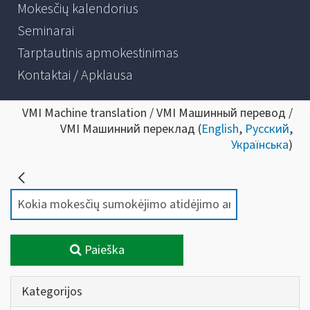
Mokesčių kalendorius
Seminarai
Tarptautinis apmokestinimas
Kontaktai / Apklausa
VMI Machine translation / VMI Машинный перевод /
VMI Машинний переклад (
English
,
Русский
,
Українська
)
Paieška
Kategorijos