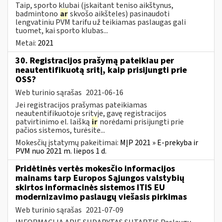
Taip, sporto klubai (įskaitant teniso aikštynus,
badmintono
ar
skvošo aikšteles) pasinaudoti
lengvatiniu PVM tarifu už teikiamas paslaugas gali
tuomet, kai sporto klubas...
Metai:
2021
30. Registracijos prašymą pateikiau per
neautentifikuotą sritį, kaip prisijungti prie
OSS?
Web turinio sąrašas
2021-06-16
Jei registracijos prašymas pateikiamas
neautentifikuotoje srityje, gavę registracijos
patvirtinimo el. laišką
ir
norėdami prisijungti prie
pačios sistemos, turėsite...
Mokesčių įstatymų pakeitimai:
MĮP 2021 » E-prekyba ir
PVM nuo 2021 m. liepos 1 d.
Pridėtinės vertės mokesčio informacijos
mainams tarp Europos Sąjungos valstybių
skirtos informacinės sistemos ITIS EU
modernizavimo paslaugų viešasis pirkimas
Web turinio sąrašas
2021-07-09