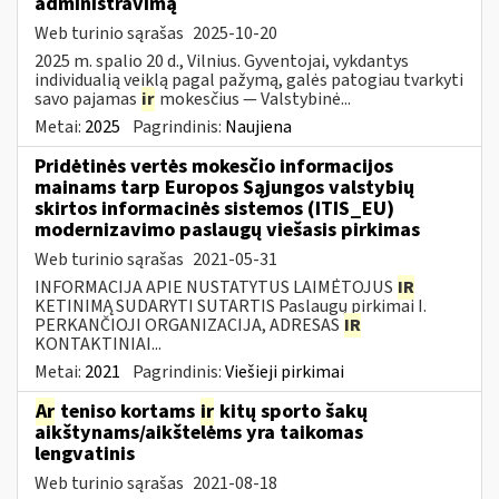
administravimą
Web turinio sąrašas
2025-10-20
2025 m. spalio 20 d., Vilnius. Gyventojai, vykdantys
individualią veiklą pagal pažymą, galės patogiau tvarkyti
savo pajamas
ir
mokesčius — Valstybinė...
Metai:
2025
Pagrindinis:
Naujiena
Pridėtinės vertės mokesčio informacijos
mainams tarp Europos Sąjungos valstybių
skirtos informacinės sistemos (ITIS_EU)
modernizavimo paslaugų viešasis pirkimas
Web turinio sąrašas
2021-05-31
INFORMACIJA APIE NUSTATYTUS LAIMĖTOJUS
IR
KETINIMĄ SUDARYTI SUTARTIS Paslaugų pirkimai I.
PERKANČIOJI ORGANIZACIJA, ADRESAS
IR
KONTAKTINIAI...
Metai:
2021
Pagrindinis:
Viešieji pirkimai
Ar
teniso kortams
ir
kitų sporto šakų
aikštynams/aikštelėms yra taikomas
lengvatinis
Web turinio sąrašas
2021-08-18