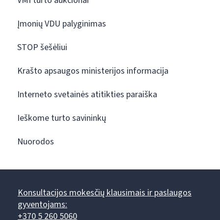
VMI turto aukcionai
Įmonių VDU palyginimas
STOP šešėliui
Krašto apsaugos ministerijos informacija
Interneto svetainės atitikties paraiška
Ieškome turto savininkų
Nuorodos
Konsultacijos mokesčių klausimais ir paslaugos
gyventojams:
+370 5 260 5060