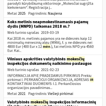
parodyti kūrybiškumą viktorinoje „Mokesčiai sugrįžta
kiekvienam“. Registracija į...
Metai:
2025
Pagrindinis:
Naujiena
Koks metinis neapmokestinamasis pajamų
dydis (MNPD) taikomas 2018 m.?
Web turinio sąrašas
2019-03-19
Kai 2018 m. metinės pajamos yra ne didesnės kaip 12
minimalių mėnesinių algų (MMA), t. y. ne didesnės nei
4800 Eur (400 Eur x 12
mėn
.), tai metinis NPD yra 4560
Eur. Kai...
Vilniaus apskrities valstybinės
mokesčių
inspekcijos dokumentų naikinimo paslaugos
Web turinio sąrašas
2021-02-23
INFORMACIJA APIE PRADEDAMUS PIRKIMUS Prekių
pirkimai I. PERKANČIOJI ORGANIZACIJA, ADRESAS
IR
KONTAKTINIAI DUOMENYS: I.1. Perkančiosios
organizacijos pavadinimas...
Metai:
2021
Pagrindinis:
Viešieji pirkimai
Valstybinės
mokesčių
inspekcijos informacinių