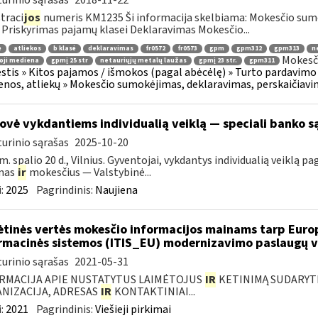
urinio sąrašas
2018-11-22
traci
jos
numeris KM1235 Ši informacija skelbiama: Mokesčio sum
 Priskyrimas pajamų klasei Deklaravimas Mokesčio...
ė
atliekos
b klasė
deklaravimas
fr0572
fr0573
gpm
gpm312
gpm313
n
Mokesči
oji mediena
gpmį 25 str
netauriųjų metalų laužas
gpmį 23 str.
gpm311
tis » Kitos pajamos / išmokos (pagal abėcėlę) » Turto pardavimo
nos, atliekų » Mokesčio sumokėjimas, deklaravimas, perskaičiav
ovė vykdantiems individualią veiklą — speciali banko 
urinio sąrašas
2025-10-20
m. spalio 20 d., Vilnius. Gyventojai, vykdantys individualią veiklą 
mas
ir
mokesčius — Valstybinė...
:
2025
Pagrindinis:
Naujiena
ėtinės vertės mokesčio informacijos mainams tarp Europ
rmacinės sistemos (ITIS_EU) modernizavimo paslaugų vi
urinio sąrašas
2021-05-31
RMACIJA APIE NUSTATYTUS LAIMĖTOJUS
IR
KETINIMĄ SUDARYTI 
NIZACIJA, ADRESAS
IR
KONTAKTINIAI...
:
2021
Pagrindinis:
Viešieji pirkimai