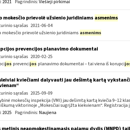
:
2021
Pagrindinis:
Viešieji pirkimai
o mokesčio prievolė užsienio juridiniams
asmenims
urinio sąrašas
2021-06-04
 mokesčio prievolė užsienio juridiniams
asmenims
pcijos prevencijos planavimo dokumentai
urinio sąrašas
2020-02-25
pci
jos
prevenci
jos
planavimo dokumentai – tai viena iš korupci
jo
leiviai kviečiami dalyvauti jau dešimtą kartą vykstanči
vienam“
urinio sąrašas
2025-09-09
ybinė mokesčių inspekcija (VMI) jau dešimtą kartą kviečia 9−12 klasi
iškumą viktorinoje „Mokesčiai sugrįžta kiekvienam“. Registracija į.
:
2025
Pagrindinis:
Naujiena
 metinis neapmokestinamasis pajamų dydis (MNPD) ta