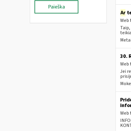
Paieška
Ar
te
Web t
Taip,
teiki
Metai
30. 
Web t
Jei r
prisi
Mokes
Prid
info
Web t
INFO
KONTA