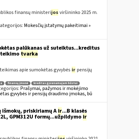
blikos finansų ministeri
jos
viršininko 2025 m.
ategorijos:
Mokesčių įstatymų pakeitimai »
kėtas palūkanas už suteiktus...kreditus
ateikimo
tvarka
teikimas apie sumokėtas gyvybės
ir
pensijų
ga
finansų įmonė
kreditas gyvenamajam būstui
tegorijos:
Prašymai, pažymos ir mokėjimo
tas gyvybės ir pensijų draudimo įmokas, bū
 išmokų, priskiriamų A
ir
...B klasės
2L, GPM312U formų...užpildymo
ir
spublikos finansų ministeri
jos
viršininko 2021