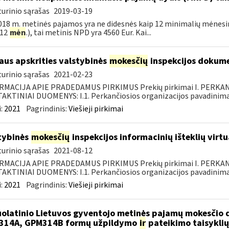
urinio sąrašas
2019-03-19
018 m. metinės pajamos yra ne didesnės kaip 12 minimalių mėnesinių
 12
mėn
.), tai metinis NPD yra 4560 Eur. Kai...
iaus apskrities valstybinės
mokesčių
inspekcijos dokume
urinio sąrašas
2021-02-23
RMACIJA APIE PRADEDAMUS PIRKIMUS Prekių pirkimai I. PERKA
KTINIAI DUOMENYS: I.1. Perkančiosios organizacijos pavadinimas
:
2021
Pagrindinis:
Viešieji pirkimai
tybinės
mokesčių
inspekcijos informacinių išteklių virt
urinio sąrašas
2021-08-12
RMACIJA APIE PRADEDAMUS PIRKIMUS Prekių pirkimai I. PERKA
KTINIAI DUOMENYS: I.1. Perkančiosios organizacijos pavadinimas
:
2021
Pagrindinis:
Viešieji pirkimai
olatinio Lietuvos gyventojo metinės pajamų mokesčio 
314A, GPM314B formų užpildymo
ir
pateikimo taisyklių