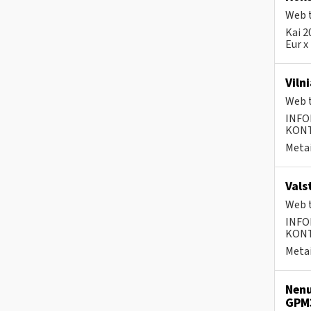
Web t
Kai 2
Eur x
Viln
Web t
INFO
KONTA
Metai
Vals
Web t
INFO
KONTA
Metai
Nenu
GPM