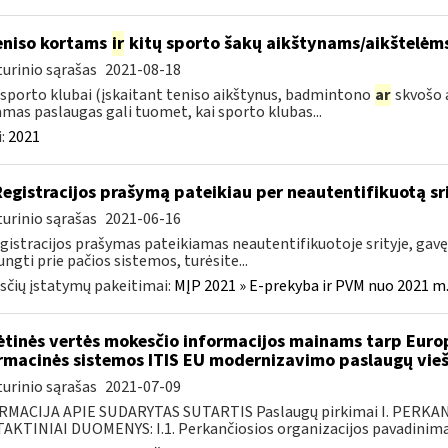
niso kortams
ir
kitų sporto šakų aikštynams/aikštelėms
urinio sąrašas
2021-08-18
 sporto klubai (įskaitant teniso aikštynus, badmintono
ar
skvošo a
amas paslaugas gali tuomet, kai sporto klubas...
:
2021
Registracijos prašymą pateikiau per neautentifikuotą srit
urinio sąrašas
2021-06-16
egistracijos prašymas pateikiamas neautentifikuotoje srityje, gavę 
jungti prie pačios sistemos, turėsite...
čių įstatymų pakeitimai:
MĮP 2021 » E-prekyba ir PVM nuo 2021 m. 
ėtinės vertės mokesčio informacijos mainams tarp Europ
rmacinės sistemos ITIS EU modernizavimo paslaugų vieš
urinio sąrašas
2021-07-09
RMACIJA APIE SUDARYTAS SUTARTIS Paslaugų pirkimai I. PERK
KTINIAI DUOMENYS: I.1. Perkančiosios organizacijos pavadinimas