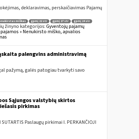
okėjimas, deklaravimas, perskaičiavimas Pajamų
enukirstas miškas
gpmį 22 str
gpmį 27 str
gpmį 24 str
ų žinyno kategorijos:
Gyventojų pajamų
 pajamos » Nenukirsto miško, apvalios
imas
sąskaita palengvins administravimą
pagal pažymą, galės patogiau tvarkyti savo
os Sąjungos valstybių skirtos
ešasis pirkimas
SUTARTIS Paslaugų pirkimai I. PERKANČIOJI