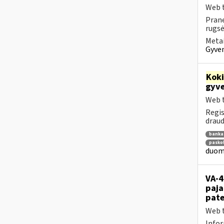
Web t
Prane
rugsėj
Metai
Gyven
Kok
gyve
Web t
Regis
draud
banka
pasko
duome
VA-4
paja
pate
Web t
Infor