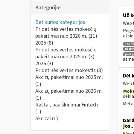
Kategorijos
Už k
Bet kurios kategorijos
Web t
Pridėtinės vertės mokesčių
Regis
pakeitimai nuo 2026 m.
(11)
užsie
2025
(8)
tax fr
Pridėtinės vertės mokesčio
užsien
pvm gr
pakeitimai nuo 2025 m.
(3)
asmen
2026
(3)
Pridėtinės vertės mokestis
(3)
Dėl 
Akcizų pakeitimai nuo 2025 m.
(1)
Web t
Akcizų pakeitimai nuo 2026 m.
Moke
dekla
(1)
Metai
Raštai, paaiškinimai Fintech
(1)
Akcizai
(1)
pard
jos
.