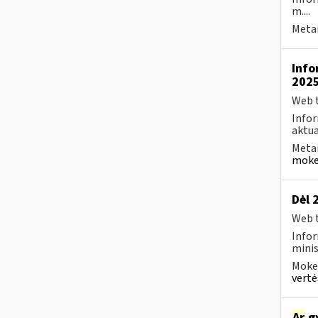
m....
Metai
Info
2025
Web t
Infor
aktua
Metai
mokes
Dėl 
Web t
Infor
minis
Mokes
vertė
Ar
gy