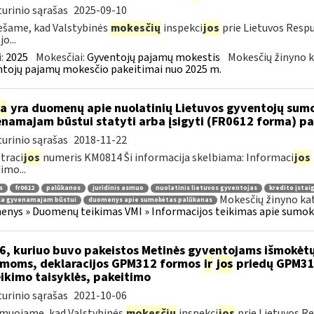
urinio sąrašas
2025-09-10
šame, kad Valstybinės
mokesčių
inspekci
jos
prie Lietuvos Respu
o...
:
2025
Mokesčiai:
Gyventojų pajamų mokestis
Mokesčių žinyno k
tojų pajamų mokesčio pakeitimai nuo 2025 m.
ia
yra duomenų apie nuolatinių Lietuvos gyventojų sumo
namajam būstui statyti arba įsigyti (FR0612 forma) p
urinio sąrašas
2018-11-22
traci
jos
numeris KM0814 Ši informacija skelbiama: Informaci
jos
imo...
s
fr0612
palūkanos
juridinis asmuo
nuolatinis lietuvos gyventojas
kredito įstai
Mokesčių žinyno ka
la gyvenamajam būstui
duomenys apie sumokėtas palūkanas
nys » Duomenų teikimas VMI » Informacijos teikimas apie sumokė
6, kuriuo buvo pakeistos Metinės gyventojams išmokėtų
moms, deklaracijos GPM312 formos
ir
jos
priedų GPM31
ikimo taisyklės, pakeitimo
urinio sąrašas
2021-10-06
muojame, kad Valstybinės
mokesčių
inspekci
jos
prie Lietuvos Re