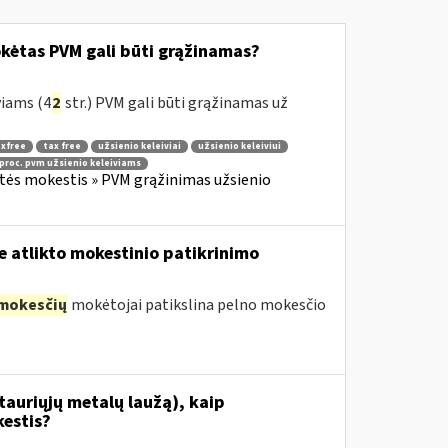
okėtas PVM gali būti grąžinamas?
viams (4
2
str.) PVM gali būti grąžinamas už
xfree
tax free
užsienio keleiviai
užsienio keleiviui
 proc. pvm užsienio keleiviams
rtės mokestis » PVM grąžinimas užsienio
e atlikto mokestinio patikrinimo
mokesčių
mokėtojai patikslina pelno mokesčio
tauriųjų metalų laužą), kaip
estis?