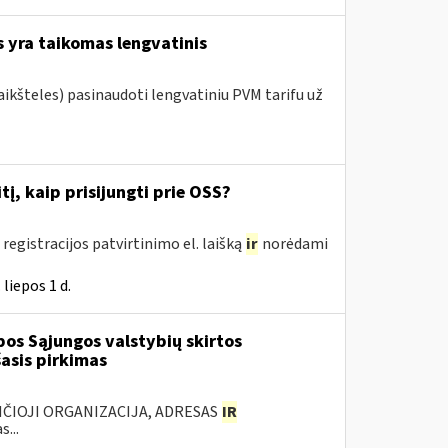
 yra taikomas lengvatinis
ikšteles) pasinaudoti lengvatiniu PVM tarifu už
į, kaip prisijungti prie OSS?
registracijos patvirtinimo el. laišką
ir
norėdami
liepos 1 d.
os Sąjungos valstybių skirtos
asis pirkimas
ANČIOJI ORGANIZACIJA, ADRESAS
IR
...