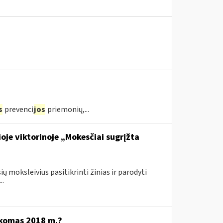
s
prevenci
jos
priemonių,...
oje viktorinoje „Mokesčiai sugrįžta
ų moksleivius pasitikrinti žinias ir parodyti
..
ikomas 2018 m.?