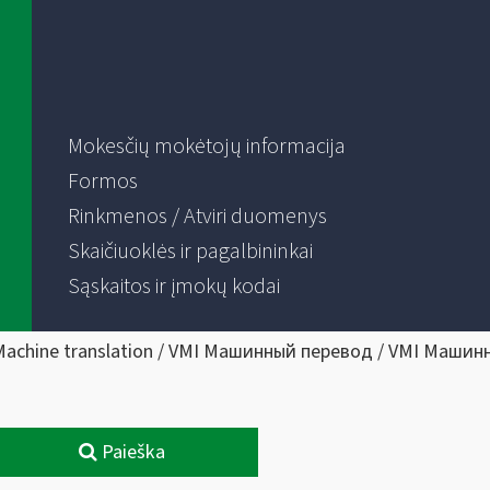
Mokesčių mokėtojų informacija
Formos
Rinkmenos / Atviri duomenys
Skaičiuoklės ir pagalbininkai
Sąskaitos ir įmokų kodai
Machine translation / VMI Машинный перевод / VMI Машин
Paieška