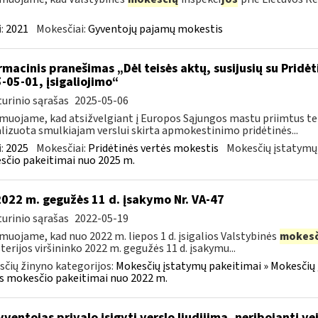
:
2021
Mokesčiai:
Gyventojų pajamų mokestis
rmacinis pranešimas „Dėl teisės aktų, susijusių su Pridė
-05-01, įsigaliojimo“
urinio sąrašas
2025-05-06
muojame, kad atsižvelgiant į Europos Sąjungos mastu priimtus tei
lizuota smulkiajam verslui skirta apmokestinimo pridėtinės...
:
2025
Mokesčiai:
Pridėtinės vertės mokestis
Mokesčių įstatymų
čio pakeitimai nuo 2025 m.
2022 m. gegužės 11 d. įsakymo Nr. VA-47
urinio sąrašas
2022-05-19
muojame, kad nuo 2022 m. liepos 1 d. įsigalios Valstybinės
mokesč
terijos viršininko 2022 m. gegužės 11 d. įsakymu...
čių žinyno kategorijos:
Mokesčių įstatymų pakeitimai » Mokesčių 
s mokesčio pakeitimai nuo 2022 m.
ventojas privalo įsigyti verslo liudijimą, neribojantį vei