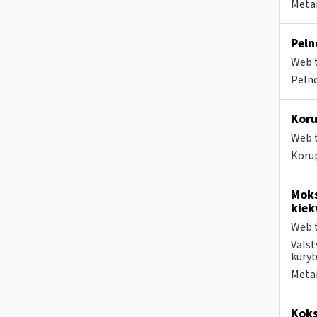
Metai
Peln
Web t
Pelno
Koru
Web t
Koru
Moks
kiek
Web t
Valst
kūryb
Metai
Koks