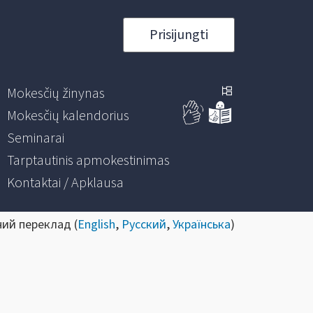
Prisijungti
Mokesčių žinynas
Mokesčių kalendorius
Seminarai
Tarptautinis apmokestinimas
Kontaktai / Apklausa
ний переклад (
English
,
Русский
,
Українська
)