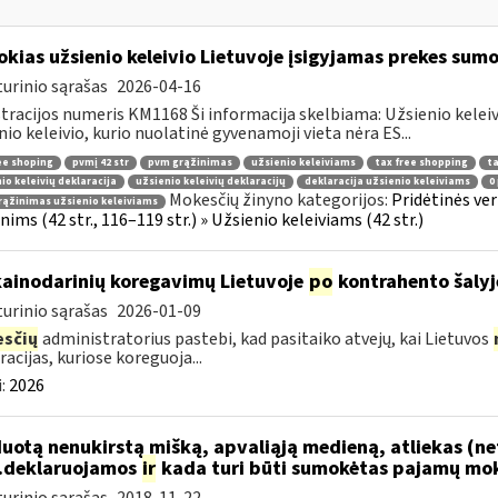
okias užsienio keleivio Lietuvoje įsigyjamas prekes sum
urinio sąrašas
2026-04-16
tracijos numeris KM1168 Ši informacija skelbiama: Užsienio kelei
nio keleivio, kurio nuolatinė gyvenamoji vieta nėra ES...
ee shoping
pvmį 42 str
pvm grąžinimas
užsienio keleiviams
tax free shopping
ta
io keleivių deklaracija
užsienio keleivių deklaracijų
deklaracija užsienio keleiviams
0
Mokesčių žinyno kategorijos:
Pridėtinės ve
ąžinimas užsienio keleiviams
ims (42 str., 116–119 str.) » Užsienio keleiviams (42 str.)
kainodarinių koregavimų Lietuvoje
po
kontrahento šalyj
urinio sąrašas
2026-01-09
sčių
administratorius pastebi, kad pasitaiko atvejų, kai Lietuvos
racijas, kuriose koreguoja...
:
2026
uotą nenukirstą mišką, apvaliąją medieną, atliekas (ne
..deklaruojamos
ir
kada turi būti sumokėtas pajamų mok