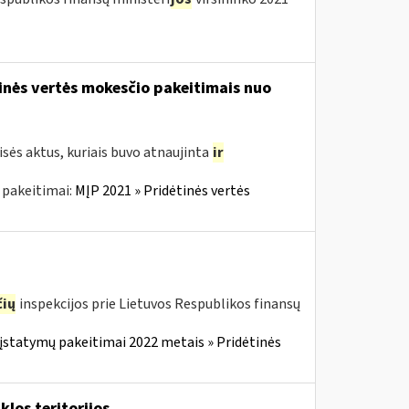
tinės vertės mokesčio pakeitimais nuo
sės aktus, kuriais buvo atnaujinta
ir
 pakeitimai:
MĮP 2021 » Pridėtinės vertės
ių
inspekcijos prie Lietuvos Respublikos finansų
įstatymų pakeitimai 2022 metais » Pridėtinės
klos teritorijos,