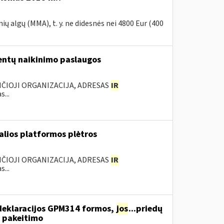
 algų (MMA), t. y. ne didesnės nei 4800 Eur (400
ntų naikinimo paslaugos
NČIOJI ORGANIZACIJA, ADRESAS
IR
...
ualios platformos plėtros
NČIOJI ORGANIZACIJA, ADRESAS
IR
...
deklaracijos GPM314 formos,
jos
...priedų
 pakeitimo