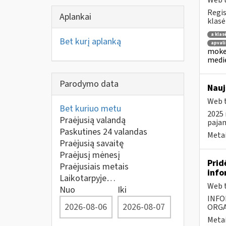
Web t
Regis
Aplankai
klasė
a klas
Bet kurį aplanką
apvali
mokes
medie
Parodymo data
Nauj
Web t
Bet kuriuo metu
2025 
Praėjusią valandą
paja
Paskutines 24 valandas
Metai
Praėjusią savaitę
Praėjusį mėnesį
Prid
Praėjusiais metais
info
Laikotarpyje…
Web t
Nuo
Iki
INFO
ORGA
Metai