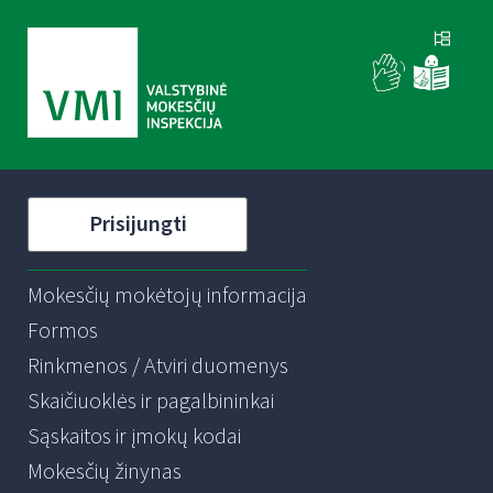
Prisijungti
Mokesčių mokėtojų informacija
Formos
Rinkmenos / Atviri duomenys
Skaičiuoklės ir pagalbininkai
Sąskaitos ir įmokų kodai
Mokesčių žinynas