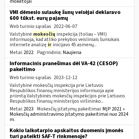
mokėtojai
VMI dėmesio sulaukę šunų veisėjai deklaravo
600 tūkst. eurų pajamų
Web turinio sąrašas
2022-06-07
Valstybinė
mokesčių
inspekcija (toliau – VMI)
informuoja, kad atliko prekybos veisliniais šuniukais
internete analizę
ir
inicijavo 45 asmenų...
Metai:
2022
Pagrindinis:
Naujiena
Informacinis pranešimas dėl VA-42 (CESOP)
pakeitimo
Web turinio sąrašas
2023-12-12
Valstybinė mokesčių inspekcija prie Lietuvos
Respublikos finansų ministerijos informuoja apie
priimtą Valstybinės mokesčių inspekcijos prie Lietuvos
Respublikos finansų ministerijos viršininko...
Metai:
2023
Mokesčių įstatymų pakeitimai:
MĮP 2021 »
Mokesčių administravimo įstatymo pakeitimai nuo 2024
m.
Kokio laikotarpio apskaitos duomenis įmonės
turi pateikti SAF-T rinkmenoje?