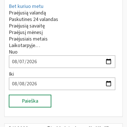
Bet kuriuo metu
Praėjusią valandą
Paskutines 24 valandas
Praėjusią savaitę
Praėjusį mėnesį
Praėjusiais metais
Laikotarpyje…
Nuo
Iki
Paieška