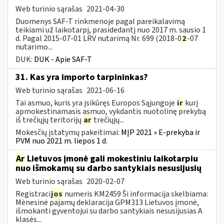
Web turinio sąrašas
2021-04-30
Duomenys SAF-T rinkmenoje pagal pareikalavimą
teikiami už laikotarpį, prasidedantį nuo 2017 m. sausio 1
d. Pagal 2015-07-01 LRV nutarimą Nr. 699 (2018-0
2
-07
nutarimo...
DUK:
DUK - Apie SAF-T
31. Kas yra importo tarpininkas?
Web turinio sąrašas
2021-06-16
Tai asmuo, kuris yra įsikūręs Europos Sąjungoje
ir
kurį
apmokestinamasis asmuo, vykdantis nuotolinę prekybą
iš trečiųjų teritorijų
ar
trečiųjų...
Mokesčių įstatymų pakeitimai:
MĮP 2021 » E-prekyba ir
PVM nuo 2021 m. liepos 1 d.
Ar
Lietuvos įmonė gali mokestiniu laikotarpiu
nuo išmokamų su darbo santykiais nesusijusių
Web turinio sąrašas
2020-02-07
Registraci
jos
numeris KM2459 Ši informacija skelbiama:
Mėnesinė pajamų deklaracija GPM313 Lietuvos įmonė,
išmokanti gyventojui su darbo santykiais nesusijusias A
klasės...