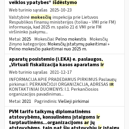
veiklos ypatybes“
išdėstymo
Web turinio sąrašas
2025-10-23
Valstybinė
mokesčių
inspekcija prie Lietuvos
Respublikos finansų ministerijos (toliau – VMI prie FM)
informuoja, kad 2025 m. spalio 21 d. VMI prie FM
viršininko įsakymu...
Metai:
2025
Mokesčiai:
Pelno mokestis
Mokesčių
žinyno kategorijos:
Mokesčių įstatymų pakeitimai »
Pelno mokesčio pakeitimai nuo 2025 m.
aparatų posistemio (i.EKA) e. paslaugos,
„Virtuali fiskalizacija kasos aparatams
ir
Web turinio sąrašas
2021-12-17
INFORMACIJA APIE PRADEDAMUS PIRKIMUS Paslaugų
pirkimai I. PERKANČIOJI ORGANIZACIJA, ADRESAS
IR
KONTAKTINIAI DUOMENYS: I.1. Perkančiosios
organizacijos pavadinimas...
Metai:
2021
Pagrindinis:
Viešieji pirkimai
PVM tarifo taikymą diplomatinėms
atstovybėms, konsulinėms įstaigoms
ir
tarptautinėms...organizacijoms
ar
jų
atstovybėms, taip pat šių atstovybių
ir
įstaigų