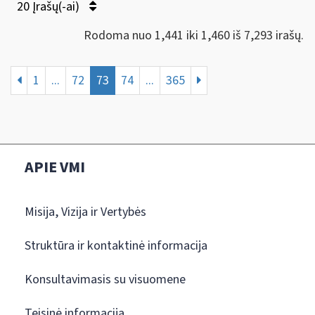
20 Įrašų(-ai)
Rodoma nuo 1,441 iki 1,460 iš 7,293 irašų.
1
...
72
73
74
...
365
APIE VMI
Misija, Vizija ir Vertybės
Struktūra ir kontaktinė informacija
Konsultavimasis su visuomene
Teisinė informacija