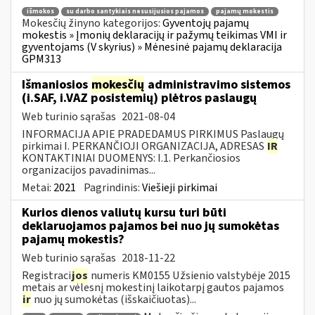
išmokos
su darbo santykiais nesusijusios pajamos
pajamų mokestis
Mokesčių žinyno kategorijos:
Gyventojų pajamų
mokestis » Įmonių deklaracijų ir pažymų teikimas VMI ir
gyventojams (V skyrius) » Mėnesinė pajamų deklaracija
GPM313
Išmaniosios
mokesčių
administravimo sistemos
(i.SAF, i.VAZ posistemių) plėtros paslaugų
Web turinio sąrašas
2021-08-04
INFORMACIJA APIE PRADEDAMUS PIRKIMUS Paslaugų
pirkimai I. PERKANČIOJI ORGANIZACIJA, ADRESAS
IR
KONTAKTINIAI DUOMENYS: I.1. Perkančiosios
organizacijos pavadinimas...
Metai:
2021
Pagrindinis:
Viešieji pirkimai
Kurios dienos valiutų kursu turi būti
deklaruojamos pajamos bei nuo jų sumokėtas
pajamų mokestis?
Web turinio sąrašas
2018-11-22
Registraci
jos
numeris KM0155 Užsienio valstybėje 2015
metais ar vėlesnį mokestinį laikotarpį gautos pajamos
ir
nuo jų sumokėtas (išskaičiuotas)...