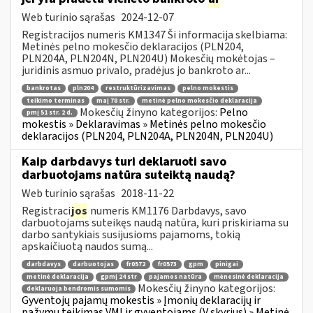
Web turinio sąrašas
2024-12-07
Registracijos numeris KM1347 Ši informacija skelbiama:
Metinės pelno mokesčio deklaracijos (PLN204,
PLN204A, PLN204N, PLN204U) Mokesčių mokėtojas –
juridinis asmuo privalo, pradėjus jo bankroto ar...
bankrotas
pln204
restruktūrizavimas
pelno mokestis
teikimo terminas
maį 78 str.
metinė pelno mokesčio deklaracija
Mokesčių žinyno kategorijos:
Pelno
pmį 51 str. 2 d.
mokestis » Deklaravimas » Metinės pelno mokesčio
deklaracijos (PLN204, PLN204A, PLN204N, PLN204U)
Kaip darbdavys turi deklaruoti savo
darbuotojams natūra suteiktą naudą?
Web turinio sąrašas
2018-11-22
Registraci
jos
numeris KM1176 Darbdavys, savo
darbuotojams suteikęs naudą natūra, kuri priskiriama su
darbo santykiais susijusioms pajamoms, tokią
apskaičiuotą naudos sumą...
darbdavys
darbuotojas
fr0572
fr0573
gpm
pinigai
metinė deklaracija
gpmį 24 str
pajamos natūra
mėnesinė deklaracija
Mokesčių žinyno kategorijos:
deklaruoja bendromis sumomis
Gyventojų pajamų mokestis » Įmonių deklaracijų ir
pažymų teikimas VMI ir gyventojams (V skyrius) » Metinė