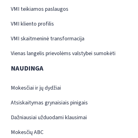
VMI teikiamos paslaugos
VMI kliento profilis
VMI skaitmeninė transformacija
Vienas langelis prievolėms valstybei sumokėti
NAUDINGA
Mokesčiai ir jų dydžiai
Atsiskaitymas grynaisiais pinigais
Dažniausiai užduodami klausimai
Mokesčių ABC