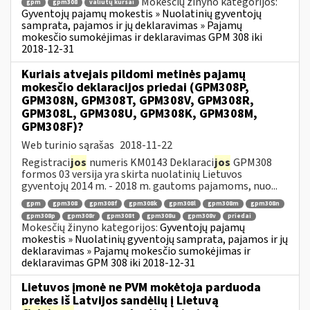
Mokesčių žinyno kategorijos:
gpm
gpm308
valiutų kursai
Gyventojų pajamų mokestis » Nuolatinių gyventojų
samprata, pajamos ir jų deklaravimas » Pajamų
mokesčio sumokėjimas ir deklaravimas GPM 308 iki
2018-12-31
Kuriais atvejais pildomi metinės pajamų
mokesčio deklaracijos priedai (GPM308P,
GPM308N, GPM308T, GPM308V, GPM308R,
GPM308L, GPM308U, GPM308K, GPM308M,
GPM308F)?
Web turinio sąrašas
2018-11-22
Registraci
jos
numeris KM0143 Deklaraci
jos
GPM308
formos 03 versija yra skirta nuolatinių Lietuvos
gyventojų 2014 m. - 2018 m. gautoms pajamoms, nuo...
gpm
gpm308
gpm308f
gpm308k
gpm308l
gpm308m
gpm308n
gpm308p
gpm308r
gpm308t
gpm308u
gpm308v
priedai
Mokesčių žinyno kategorijos:
Gyventojų pajamų
mokestis » Nuolatinių gyventojų samprata, pajamos ir jų
deklaravimas » Pajamų mokesčio sumokėjimas ir
deklaravimas GPM 308 iki 2018-12-31
Lietuvos įmonė ne PVM mokėtoja parduoda
prekes iš Latvijos sandėlių į Lietuvą