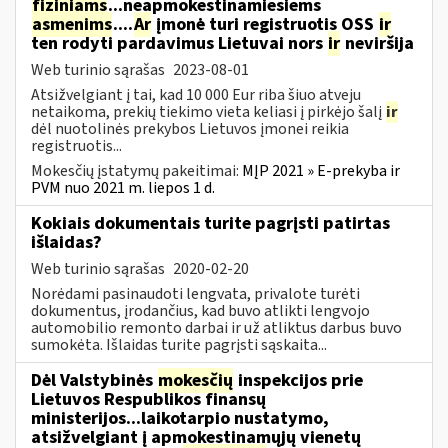
fiziniams
...neapmokestinamiesiems
asmenims
....
Ar
įmonė turi registruotis OSS
ir
ten rodyti pardavimus Lietuvai nors
ir
neviršija
Web turinio sąrašas
2023-08-01
Atsižvelgiant į tai, kad 10 000 Eur riba šiuo atveju
netaikoma, prekių tiekimo vieta keliasi į pirkėjo šalį
ir
dėl nuotolinės prekybos Lietuvos įmonei reikia
registruotis...
Mokesčių įstatymų pakeitimai:
MĮP 2021 » E-prekyba ir
PVM nuo 2021 m. liepos 1 d.
Kokiais dokumentais turite pagrįsti patirtas
išlaidas?
Web turinio sąrašas
2020-02-20
Norėdami pasinaudoti lengvata, privalote turėti
dokumentus, įrodančius, kad buvo atlikti lengvojo
automobilio remonto darbai ir už atliktus darbus buvo
sumokėta. Išlaidas turite pagrįsti sąskaita...
Dėl Valstybinės
mokesčių
inspekcijos prie
Lietuvos Respublikos finansų
ministerijos...laikotarpio nustatymo,
atsižvelgiant į apmokestinamųjų vienetų