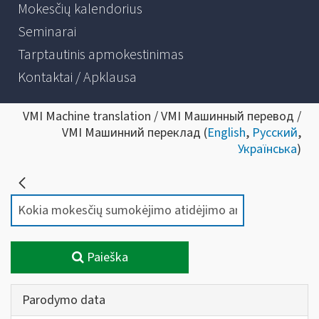
Mokesčių kalendorius
Seminarai
Tarptautinis apmokestinimas
Kontaktai / Apklausa
VMI Machine translation / VMI Машинный перевод /
VMI Машинний переклад (
English
,
Русский
,
Українська
)
Paieška
Parodymo data