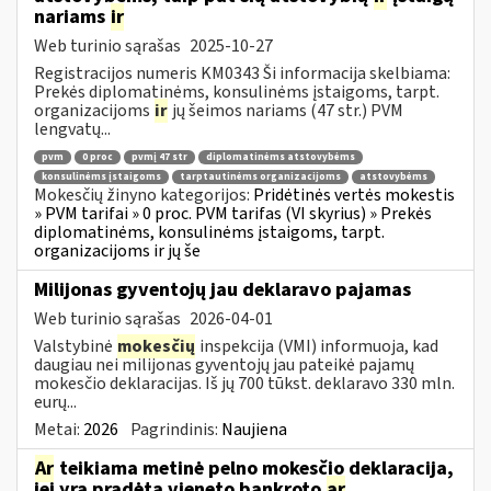
nariams
ir
Web turinio sąrašas
2025-10-27
Registracijos numeris KM0343 Ši informacija skelbiama:
Prekės diplomatinėms, konsulinėms įstaigoms, tarpt.
organizacijoms
ir
jų šeimos nariams (47 str.) PVM
lengvatų...
pvm
0 proc
pvmį 47 str
diplomatinėms atstovybėms
konsulinėms įstaigoms
tarptautinėms organizacijoms
atstovybėms
Mokesčių žinyno kategorijos:
Pridėtinės vertės mokestis
» PVM tarifai » 0 proc. PVM tarifas (VI skyrius) » Prekės
diplomatinėms, konsulinėms įstaigoms, tarpt.
organizacijoms ir jų še
Milijonas gyventojų jau deklaravo pajamas
Web turinio sąrašas
2026-04-01
Valstybinė
mokesčių
inspekcija (VMI) informuoja, kad
daugiau nei milijonas gyventojų jau pateikė pajamų
mokesčio deklaracijas. Iš jų 700 tūkst. deklaravo 330 mln.
eurų...
Metai:
2026
Pagrindinis:
Naujiena
Ar
teikiama metinė pelno mokesčio deklaracija,
jei yra pradėta vieneto bankroto
ar