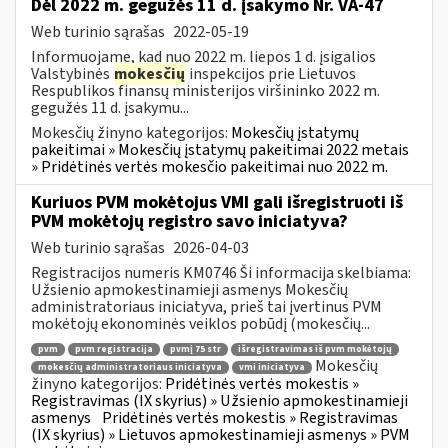
Dėl 2022 m. gegužės 11 d. įsakymo Nr. VA-47
Web turinio sąrašas
2022-05-19
Informuojame, kad nuo 2022 m. liepos 1 d. įsigalios
Valstybinės
mokesčių
inspekcijos prie Lietuvos
Respublikos finansų ministerijos viršininko 2022 m.
gegužės 11 d. įsakymu...
Mokesčių žinyno kategorijos:
Mokesčių įstatymų
pakeitimai » Mokesčių įstatymų pakeitimai 2022 metais
» Pridėtinės vertės mokesčio pakeitimai nuo 2022 m.
Kuriuos PVM mokėtojus VMI gali išregistruoti iš
PVM mokėtojų registro savo iniciatyva?
Web turinio sąrašas
2026-04-03
Registracijos numeris KM0746 Ši informacija skelbiama:
Užsienio apmokestinamieji asmenys Mokesčių
administratoriaus iniciatyva, prieš tai įvertinus PVM
mokėtojų ekonominės veiklos pobūdį (mokesčių...
pvm
pvm registracija
pvmį 75 str
išregistravimas iš pvm mokėtojų
Mokesčių
mokesčių administratoriaus iniciatyva
vmi iniciatyva
žinyno kategorijos:
Pridėtinės vertės mokestis »
Registravimas (IX skyrius) » Užsienio apmokestinamieji
asmenys
Pridėtinės vertės mokestis » Registravimas
(IX skyrius) » Lietuvos apmokestinamieji asmenys » PVM