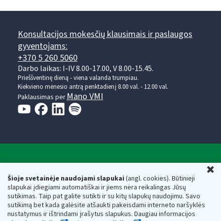
Konsultacijos mokesčių klausimais ir paslaugos
gyventojams:
+370 5 260 5060
Darbo laikas: I-IV 8.00-17.00, V 8.00-15.45.
Prieššventinę dieną - viena valanda trumpiau.
Kiekvieno mėnesio antrą penktadienį 8.00 val. - 12.00 val.
Mano VMI
Paklausimas per
Valstybinė mokesčių inspekcija prie Lietuvos
U
Respublikos finansų ministerijos
Šioje svetainėje naudojami slapukai
(angl. cookies). Būtinieji
slapukai įdiegiami automatiškai ir jiems nėra reikalingas Jūsų
Biudžetinė įstaiga. Juridinio asmens kodas — 188659752,
sutikimas. Taip pat galite sutikti ir su kitų slapukų naudojimu. Savo
adresas: Vasario 16-osios g. 14, 01107 Vilnius, Lietuva, el.paštas:
sutikimą bet kada galėsite atšaukti pakeisdami interneto naršyklės
vmi@vmi.lt
, E. pristatymo dėžutės adresas 188659752
nustatymus ir ištrindami įrašytus slapukus. Daugiau informacijos
Duomenys apie Valstybinę mokesčių inspekciją prie Lietuvos