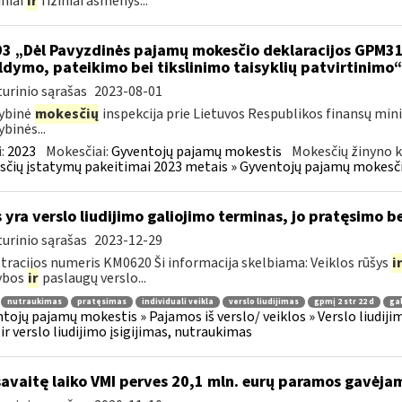
iniai
ir
fiziniai asmenys...
93 „Dėl Pavyzdinės pajamų mokesčio deklaracijos GPM3
ldymo, pateikimo bei tikslinimo taisyklių patvirtinimo
urinio sąrašas
2023-08-01
ybinė
mokesčių
inspekcija prie Lietuvos Respublikos finansų mini
ybinės...
:
2023
Mokesčiai:
Gyventojų pajamų mokestis
Mokesčių žinyno k
čių įstatymų pakeitimai 2023 metais » Gyventojų pajamų mokesči
 yra verslo liudijimo galiojimo terminas, jo pratęsimo 
urinio sąrašas
2023-12-29
tracijos numeris KM0620 Ši informacija skelbiama: Veiklos rūšys
i
ybos
ir
paslaugų verslo...
nutraukimas
pratęsimas
individuali veikla
verslo liudijimas
gpmį 2 str 22 d
ga
tojų pajamų mokestis » Pajamos iš verslo/ veiklos » Verslo liudijim
 ir verslo liudijimo įsigijimas, nutraukimas
savaitę laiko VMI perves 20,1 mln. eurų paramos gavėja