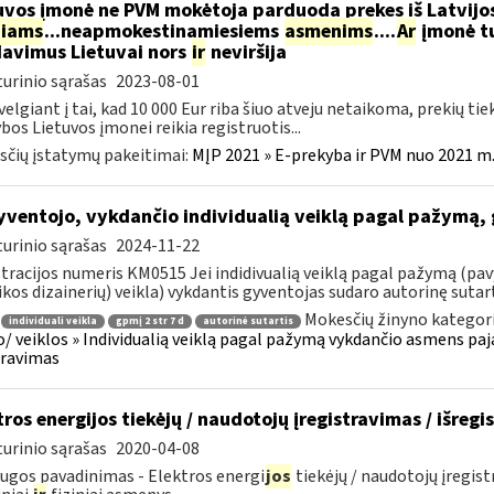
uvos įmonė ne PVM mokėtoja parduoda prekes iš Latvijos
niams
...neapmokestinamiesiems
asmenims
....
Ar
įmonė tu
avimus Lietuvai nors
ir
neviršija
urinio sąrašas
2023-08-01
velgiant į tai, kad 10 000 Eur riba šiuo atveju netaikoma, prekių tiek
bos Lietuvos įmonei reikia registruotis...
čių įstatymų pakeitimai:
MĮP 2021 » E-prekyba ir PVM nuo 2021 m. 
ventojo, vykdančio individualią veiklą pagal pažymą,
urinio sąrašas
2024-11-22
tracijos numeris KM0515 Jei indidivualią veiklą pagal pažymą (pavy
ikos dizainerių) veikla) vykdantis gyventojas sudaro autorinę sutartį
Mokesčių žinyno kategori
individuali veikla
gpmį 2 str 7 d
autorinė sutartis
o/ veiklos » Individualią veiklą pagal pažymą vykdančio asmens pa
aravimas
tros energijos tiekėjų / naudotojų įregistravimas / išreg
urinio sąrašas
2020-04-08
ugos pavadinimas - Elektros energi
jos
tiekėjų / naudotojų įregist