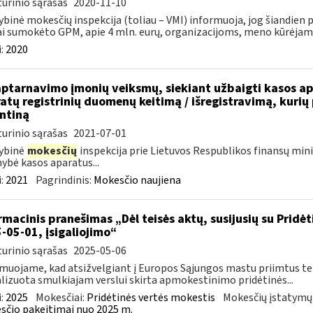
urinio sąrašas
2020-11-10
ybinė mokesčių inspekcija (toliau – VMI) informuoja, jog šiandien
i sumokėto GPM, apie 4 mln. eurų, organizacijoms, meno kūrėjams,
:
2020
aptarnavimo įmonių veiksmų, siekiant užbaigti kasos apa
atų registrinių duomenų keitimą / išregistravimą, kurių
ntiną
urinio sąrašas
2021-07-01
ybinė
mokesčių
inspekcija prie Lietuvos Respublikos finansų minist
ybė kasos aparatus...
:
2021
Pagrindinis:
Mokesčio naujiena
rmacinis pranešimas „Dėl teisės aktų, susijusių su Pridė
-05-01, įsigaliojimo“
urinio sąrašas
2025-05-06
muojame, kad atsižvelgiant į Europos Sąjungos mastu priimtus tei
lizuota smulkiajam verslui skirta apmokestinimo pridėtinės...
:
2025
Mokesčiai:
Pridėtinės vertės mokestis
Mokesčių įstatymų
čio pakeitimai nuo 2025 m.