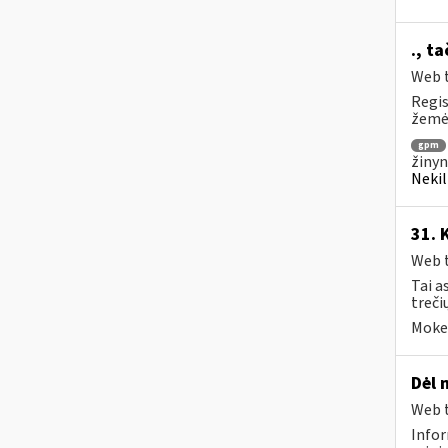
., t
Web t
Regis
žemės
gpm
žinyn
Nekil
31. 
Web t
Tai a
treči
Mokes
Dėl 
Web t
Infor