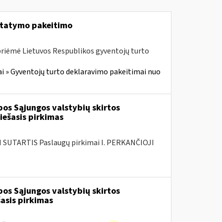
įstatymo pakeitimo
priėmė Lietuvos Respublikos gyventojų turto
i » Gyventojų turto deklaravimo pakeitimai nuo
os Sąjungos valstybių skirtos
ešasis pirkimas
SUTARTIS Paslaugų pirkimai I. PERKANČIOJI
os Sąjungos valstybių skirtos
asis pirkimas