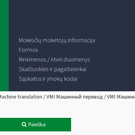
Mokesčių mokėtojų informacija
Formos
Rinkmenos / Atviri duomenys
Skaičiuoklės ir pagalbininkai
Sąskaitos ir įmokų kodai
Machine translation / VMI Машинный перевод / VMI Машин
Paieška