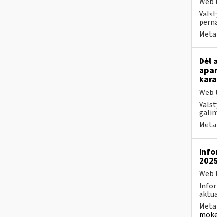
Web t
Valst
perna
Metai
Dėl 
apar
kara
Web t
Valst
galim
Metai
Info
2025
Web t
Infor
aktua
Metai
mokes