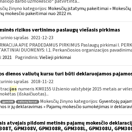
aliojo darbo užmokesčio“ patvirtinta...
čių žinyno kategorijos:
Mokesčių įstatymų pakeitimai » Mokesčių 
ų mokesčio pakeitimai nuo 2022 m.
esinės rizikos vertinimo paslaugų viešasis pirkimas
urinio sąrašas
2021-12-23
RMACIJA APIE PRADEDAMUS PIRKIMUS Paslaugų pirkimai I. PER
KTINIAI DUOMENYS: I.1. Perkančiosios organizacijos pavadinimas
:
2021
Pagrindinis:
Viešieji pirkimai
os dienos valiutų kursu turi būti deklaruojamos pajamo
urinio sąrašas
2018-11-22
traci
jos
numeris KM0155 Užsienio valstybėje 2015 metais ar vėle
mokėtas (išskaičiuotas)...
Mokesčių žinyno kategorijos:
Gyventojų pajam
gpm308
valiutų kursai
os ir jų deklaravimas » Pajamų mokesčio sumokėjimas ir deklarav
ais atvejais pildomi metinės pajamų mokesčio deklarac
308T, GPM308V, GPM308R, GPM308L, GPM308U, GPM30