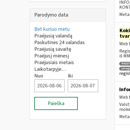
INFO
KONTA
Parodymo data
Metai
Bet kuriuo metu
Kok
Praėjusią valandą
tva
Paskutines 24 valandas
Web t
Praėjusią savaitę
Regis
Praėjusį mėnesį
iš MM
Praėjusiais metais
fr0227
Laikotarpyje…
įsireg
regis
Nuo
Iki
Info
Web t
Paieška
Valst
mokes
Metai