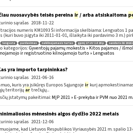
ačiau nuosavybės teisės pereina
ir
/ arba atsiskaitoma
p
urinio sąrašas
2018-11-22
tracijos numeris KM1093 Ši informacija skelbiama: Lengvatos 1 p
 (kuri buvo įsigyta iki 2011-01-01, išlaikyta iki pardavimo 3 m.) pirk
lengvata
pardavimas
nekilnojamasis turtas
gpmį 17 str 1 d 28 p
sandoris iki 2016
o kategorijos:
Gyventojų pajamų mokestis » Kitos pajamos / išmok
nojamojo ir registruotino kilnojamojo turto » Lengvatos
Kas yra importo tarpininkas?
urinio sąrašas
2021-06-16
smuo, kuris yra įsikūręs Europos Sąjungoje
ir
kurį apmokestinamasi
ųjų teritorijų
ar
trečiųjų...
čių įstatymų pakeitimai:
MĮP 2021 » E-prekyba ir PVM nuo 2021 m. 
minimaliosios mėnesinės algos dydžio 2022 metais
urinio sąrašas
2021-12-06
muojame, kad Lietuvos Respublikos Vyriausybės 2021 m. spalio 13 d