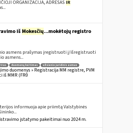
ANČIOJI ORGANIZACIJA, ADRESAS
IR
...
travimo iš
Mokesčių
...mokėtojų registro
nio asmens prašymas įregistruoti į/išregistruoti
o asmens...
stras
duomenų keitimas
užsienio juridinis asmuo
imo duomenys » Registracija MM registre, PVM
ti iš MMR (FR0
terijos informuoja apie priimtą Valstybinės
ininko...
istravimo įstatymo pakeitimai nuo 2024 m.