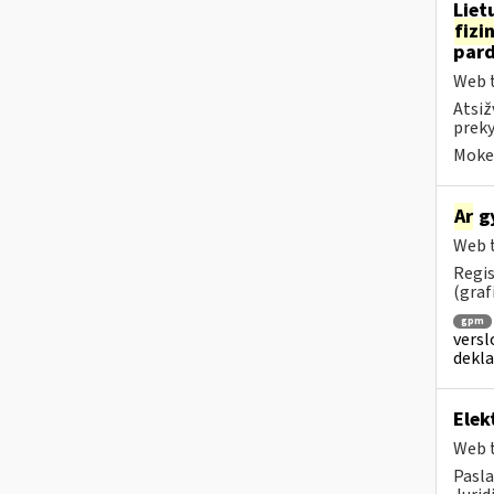
Liet
fizi
pard
Web t
Atsiž
preky
Mokes
Ar
gy
Web t
Regis
(graf
gpm
versl
dekl
Elek
Web t
Pasla