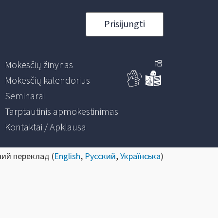
Prisijungti
Mokesčių žinynas
Mokesčių kalendorius
Seminarai
Tarptautinis apmokestinimas
Kontaktai / Apklausa
ний переклад (
English
,
Русский
,
Українська
)