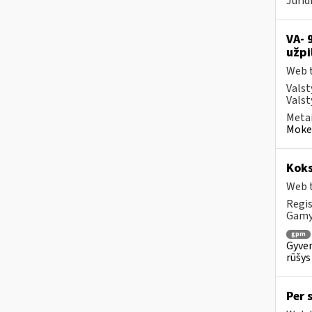
Jurid
VA- 
užpi
Web t
Valst
Valst
Metai
Mokes
Koks
Web t
Regis
Gam
gpm
Gyven
rūšys
Per 