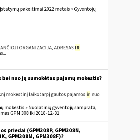
įstatymų pakeitimai 2022 metais » Gyventojų
KANČIOJI ORGANIZACIJA, ADRESAS
IR
...
s bei nuo jų sumokėtas pajamų mokestis?
snį mokestinį laikotarpį gautos pajamos
ir
nuo
ų mokestis » Nuolatinių gyventojų samprata,
imas GPM 308 iki 2018-12-31
ijos priedai (GPM308P, GPM308N,
8K, GPM308M, GPM308F)?