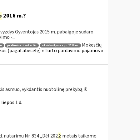
o
2016 m.?
avyzdys Gyventojas 2015 m. pabaigoje sudaro
imo -...
Mokesčių
 m
preliminari sutartis
atsiskaitymas po 2016 m.
os (pagal abėcėlę) » Turto pardavimo pajamos »
s asmuo, vykdantis nuotolinę prekybą iš
liepos 1 d.
. nutarimu Nr. 834 „Dėl 202
2
metais taikomo