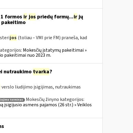
11 formos
ir
jos
priedų formų...
ir
jų
“ pakeitimo
steri
jos
(toliau – VMI prie FM) praneša, kad
ategorijos:
Mokesčių įstatymų pakeitimai »
o pakeitimai nuo 2023 m.
bei nutraukimo
tvarka
?
r
verslo liudijimo įsigijimas, nutraukimas
Mokesčių žinyno kategorijos:
liojimo terminas
ą įsigijusio asmens pajamos (26 str.) » Veiklos
ms