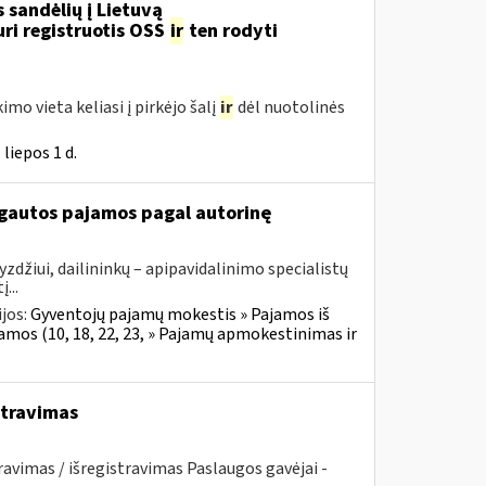
 sandėlių į Lietuvą
ri registruotis OSS
ir
ten rodyti
imo vieta keliasi į pirkėjo šalį
ir
dėl nuotolinės
liepos 1 d.
 gautos pajamos pagal autorinę
zdžiui, dailininkų – apipavidalinimo specialistų
...
jos:
Gyventojų pajamų mokestis » Pajamos iš
jamos (10, 18, 22, 23, » Pajamų apmokestinimas ir
istravimas
ravimas / išregistravimas Paslaugos gavėjai -