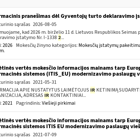
rmacinis pranešimas dėl Gyventojų turto deklaravimo 
urinio sąrašas
2026-08-05
muojame, kad 2026 m. birželio 11 d. Lietuvos Respublikos Seimas 
ravimo įstatymo Nr. I-1338
2
...
:
2026
Mokesčių žinyno kategorijos:
Mokesčių įstatymų pakeitima
m.
ėtinės vertės mokesčio informacijos mainams tarp Europ
rmacinės sistemos (ITIS_EU) modernizavimo paslaugų vi
urinio sąrašas
2021-05-31
RMACIJA APIE NUSTATYTUS LAIMĖTOJUS
IR
KETINIMĄ SUDARYTI 
NIZACIJA, ADRESAS
IR
KONTAKTINIAI...
:
2021
Pagrindinis:
Viešieji pirkimai
ėtinės vertės mokesčio informacijos mainams tarp Europ
rmacinės sistemos ITIS EU modernizavimo paslaugų vieš
urinio sąrašas
2021-07-09