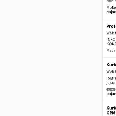
minim
Mokes
pajam
Prof
Web t
INFO
KONTA
Metai
Kuri
Web t
Regis
jų su
gpm
pajam
Kuri
GPM