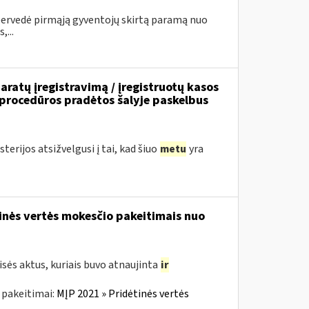
 pervedė pirmąją gyventojų skirtą paramą nuo
...
ratų įregistravimą / įregistruotų kasos
 procedūros pradėtos šalyje paskelbus
erijos atsižvelgusi į tai, kad šiuo
metu
yra
tinės vertės mokesčio pakeitimais nuo
sės aktus, kuriais buvo atnaujinta
ir
 pakeitimai:
MĮP 2021 » Pridėtinės vertės