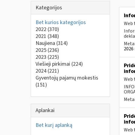
Kategorijos
Info
Bet kurios kategorijos
Web t
2022
(370)
Infor
2021
(348)
dekla
Naujiena
(314)
Metai
2026 
2025
(236)
2023
(225)
Viešieji pirkimai
(224)
Prid
2024
(221)
info
Gyventojų pajamų mokestis
Web t
(151)
INFO
ORGA
Metai
Aplankai
Prid
info
Bet kurį aplanką
Web t