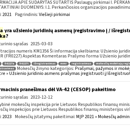
RMACIJA APIE SUDARYTAS SUTARTIS Paslaugų pirkimai I. PERK
KTINIAI DUOMENYS: I.1. Perkančiosios organizacijos pavadinimas
:
2021
Pagrindinis:
Viešieji pirkimai
ia
yra užsienio juridinių asmenų įregistravimo į / išregis
rka
?
urinio sąrašas
2025-03-03
tracijos numeris KM1356 Ši informacija skelbiama: Užsienio juridi
R (FR0227) Aspektas Komentaras Prašymo forma Užsienio juridini
fr0227a
fr0227t
išregistravimas
mmr
registravimas
mokesčių mokėtojų regi
Mokesčių žinyno kategorijos:
Prašymai, pažymos ir mokėj
istravimas
tre » Užsienio juridinio asmens prašymas įregistruoti į/išregistruo
rmacinis pranešimas dėl VA-42 (CESOP) pakeitimo
urinio sąrašas
2023-12-12
ybinė mokesčių inspekcija prie Lietuvos Respublikos finansų minis
čių inspekcijos prie Lietuvos Respublikos finansų ministerijos virš
:
2023
Mokesčių įstatymų pakeitimai:
MĮP 2021 » Mokesčių admin