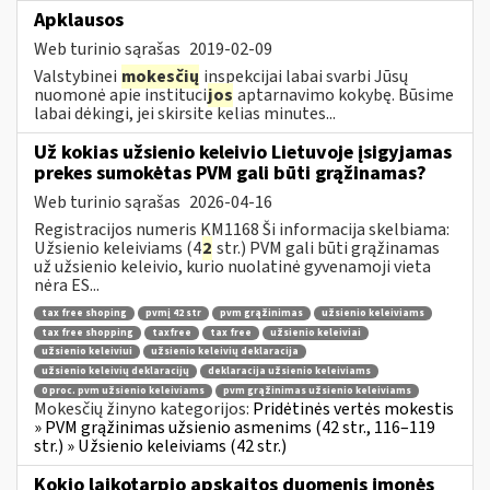
Apklausos
Web turinio sąrašas
2019-02-09
Valstybinei
mokesčių
inspekcijai labai svarbi Jūsų
nuomonė apie instituci
jos
aptarnavimo kokybę. Būsime
labai dėkingi, jei skirsite kelias minutes...
Už kokias užsienio keleivio Lietuvoje įsigyjamas
prekes sumokėtas PVM gali būti grąžinamas?
Web turinio sąrašas
2026-04-16
Registracijos numeris KM1168 Ši informacija skelbiama:
Užsienio keleiviams (4
2
str.) PVM gali būti grąžinamas
už užsienio keleivio, kurio nuolatinė gyvenamoji vieta
nėra ES...
tax free shoping
pvmį 42 str
pvm grąžinimas
užsienio keleiviams
tax free shopping
taxfree
tax free
užsienio keleiviai
užsienio keleiviui
užsienio keleivių deklaracija
užsienio keleivių deklaracijų
deklaracija užsienio keleiviams
0 proc. pvm užsienio keleiviams
pvm grąžinimas užsienio keleiviams
Mokesčių žinyno kategorijos:
Pridėtinės vertės mokestis
» PVM grąžinimas užsienio asmenims (42 str., 116–119
str.) » Užsienio keleiviams (42 str.)
Kokio laikotarpio apskaitos duomenis įmonės