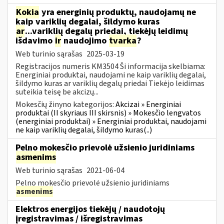
Kokia
yra energinių produktų, naudojamų ne
kaip variklių degalai, šildymo kuras
ar
...variklių degalų priedai, tiekėjų leidimų
išdavimo
ir
naudojimo
tvarka
?
Web turinio sąrašas
2025-03-19
Registracijos numeris KM3504 Ši informacija skelbiama:
Energiniai produktai, naudojami ne kaip variklių degalai,
šildymo kuras ar variklių degalų priedai Tiekėjo leidimas
suteikia teisę be akcizų...
Mokesčių žinyno kategorijos:
Akcizai » Energiniai
produktai (II skyriaus III skirsnis) » Mokesčio lengvatos
(energiniai produktai) » Energiniai produktai, naudojami
ne kaip variklių degalai, šildymo kuras(..)
Pelno mokesčio prievolė užsienio juridiniams
asmenims
Web turinio sąrašas
2021-06-04
Pelno mokesčio prievolė užsienio juridiniams
asmenims
Elektros energijos tiekėjų / naudotojų
įregistravimas / išregistravimas