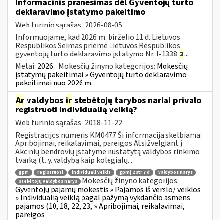
Informacinis pranešimas dėl Gyventojų turto
deklaravimo įstatymo pakeitimo
Web turinio sąrašas
2026-08-05
Informuojame, kad 2026 m. birželio 11 d. Lietuvos
Respublikos Seimas priėmė Lietuvos Respublikos
gyventojų turto deklaravimo įstatymo Nr. I-1338
2
...
Metai:
2026
Mokesčių žinyno kategorijos:
Mokesčių
įstatymų pakeitimai » Gyventojų turto deklaravimo
pakeitimai nuo 2026 m.
Ar
valdybos
ir
stebėtojų tarybos nariai privalo
registruoti individualią veiklą?
Web turinio sąrašas
2018-11-22
Registracijos numeris KM0477 Ši informacija skelbiama:
Apribojimai, reikalavimai, pareigos Atsižvelgiant į
Akcinių bendrovių įstatyme nustatytą valdybos rinkimo
tvarką (t. y. valdybą kaip kolegialų...
gpm
registruoti
individuali veikla
gpmį 2 str 7 d
valdybos narys
Mokesčių žinyno kategorijos:
stebėtojų valdybos narys
Gyventojų pajamų mokestis » Pajamos iš verslo/ veiklos
» Individualią veiklą pagal pažymą vykdančio asmens
pajamos (10, 18, 22, 23, » Apribojimai, reikalavimai,
pareigos