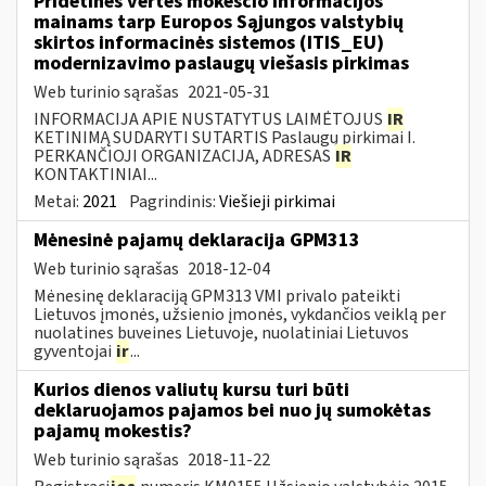
Pridėtinės vertės mokesčio informacijos
mainams tarp Europos Sąjungos valstybių
skirtos informacinės sistemos (ITIS_EU)
modernizavimo paslaugų viešasis pirkimas
Web turinio sąrašas
2021-05-31
INFORMACIJA APIE NUSTATYTUS LAIMĖTOJUS
IR
KETINIMĄ SUDARYTI SUTARTIS Paslaugų pirkimai I.
PERKANČIOJI ORGANIZACIJA, ADRESAS
IR
KONTAKTINIAI...
Metai:
2021
Pagrindinis:
Viešieji pirkimai
Mėnesinė pajamų deklaracija GPM313
Web turinio sąrašas
2018-12-04
Mėnesinę deklaraciją GPM313 VMI privalo pateikti
Lietuvos įmonės, užsienio įmonės, vykdančios veiklą per
nuolatines buveines Lietuvoje, nuolatiniai Lietuvos
gyventojai
ir
...
Kurios dienos valiutų kursu turi būti
deklaruojamos pajamos bei nuo jų sumokėtas
pajamų mokestis?
Web turinio sąrašas
2018-11-22