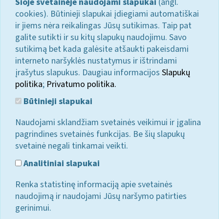
Šioje svetainėje naudojami slapukai
(angl.
cookies). Būtinieji slapukai įdiegiami automatiškai
ir jiems nėra reikalingas Jūsų sutikimas. Taip pat
galite sutikti ir su kitų slapukų naudojimu. Savo
sutikimą bet kada galėsite atšaukti pakeisdami
interneto naršyklės nustatymus ir ištrindami
įrašytus slapukus. Daugiau informacijos
Slapukų
politika
;
Privatumo politika.
Būtinieji slapukai
Naudojami sklandžiam svetainės veikimui ir įgalina
pagrindines svetainės funkcijas. Be šių slapukų
svetainė negali tinkamai veikti.
Analitiniai slapukai
Renka statistinę informaciją apie svetainės
naudojimą ir naudojami Jūsų naršymo patirties
gerinimui.