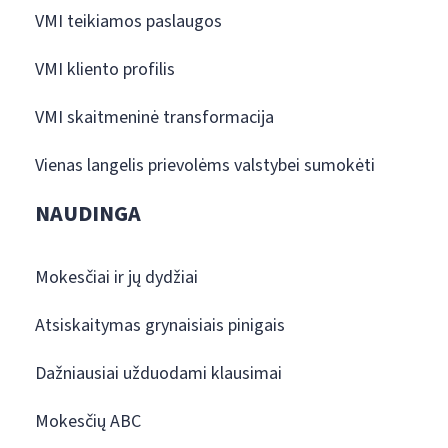
VMI teikiamos paslaugos
VMI kliento profilis
VMI skaitmeninė transformacija
Vienas langelis prievolėms valstybei sumokėti
NAUDINGA
Mokesčiai ir jų dydžiai
Atsiskaitymas grynaisiais pinigais
Dažniausiai užduodami klausimai
Mokesčių ABC