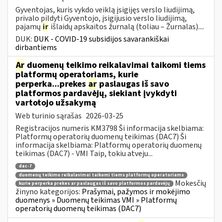
Gyventojas, kuris vykdo veiklą įsigijęs verslo liudijimą,
privalo pildyti Gyventojo, įsigijusio verslo liudijimą,
pajamų
ir
išlaidų apskaitos žurnalą (toliau – Žurnalas)....
DUK:
DUK - COVID-19 subsidijos savarankiškai
dirbantiems
Ar
duomenų teikimo reikalavimai taikomi tiems
platformų operatoriams, kurie
perperka...prekes
ar
paslaugas iš savo
platformos pardavėjų, siekiant įvykdyti
vartotojo užsakymą
Web turinio sąrašas
2026-03-25
Registracijos numeris KM3798 Ši informacija skelbiama:
Platformų operatorių duomenų teikimas (DAC7) Ši
informacija skelbiama: Platformų operatorių duomenų
teikimas (DAC7) - VMI Taip, tokiu atveju...
dac-7
duomenų teikimo reikalavimai taikomi tiems platformų operatoriams
Mokesčių
kurie perperka prekes ar paslaugas iš savo platformos pardavėjų
žinyno kategorijos:
Prašymai, pažymos ir mokėjimo
duomenys » Duomenų teikimas VMI » Platformų
operatorių duomenų teikimas (DAC7)