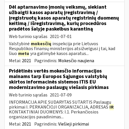
Dėl aptarnavimo įmonių veiksmų, siekiant
užbaigti kasos aparatų įregistravimą /
įregistruotų kasos aparatų registrinių duomenų
keitimą / išregistravimą, kurių procedūros
pradėtos šalyje paskelbus karantiną
Web turinio sąrašas
2021-07-01
Valstybinė
mokesčių
inspekcija prie Lietuvos
Respublikos finansų ministerijos atsižvelgusi į tai, kad
šiuo
metu
yra galimybė kasos aparatus...
Metai:
2021
Pagrindinis:
Mokesčio naujiena
Pridėtinės vertės mokesčio informacijos
mainams tarp Europos Sąjungos valstybių
skirtos informacinės sistemos ITIS EU
modernizavimo paslaugų viešasis pirkimas
Web turinio sąrašas
2021-07-09
INFORMACIJA APIE SUDARYTAS SUTARTIS Paslaugų
pirkimai I. PERKANČIOJI ORGANIZACIJA, ADRESAS
IR
KONTAKTINIAI DUOMENYS: I.1. Perkančiosios
organizacijos pavadinimas...
Metai:
2021
Pagrindinis:
Viešieji pirkimai