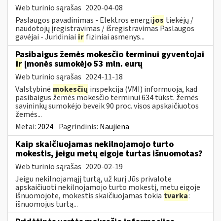
Web turinio sąrašas
2020-04-08
Paslaugos pavadinimas - Elektros energi
jos
tiekėjų /
naudotojų įregistravimas / išregistravimas Paslaugos
gavėjai - Juridiniai
ir
fiziniai asmenys...
Pasibaigus žemės mokesčio terminui gyventojai
ir
įmonės sumokėjo 53 mln. eurų
Web turinio sąrašas
2024-11-18
Valstybinė
mokesčių
inspekcija (VMI) informuoja, kad
pasibaigus žemės mokesčio terminui 634 tūkst. žemės
savininkų sumokėjo beveik 90 proc. visos apskaičiuotos
žemės...
Metai:
2024
Pagrindinis:
Naujiena
Kaip skaičiuojamas nekilnojamojo turto
mokestis, jeigu metų eigoje turtas išnuomotas?
Web turinio sąrašas
2020-02-19
Jeigu nekilnojamąjį turtą, už kurį Jūs privalote
apskaičiuoti nekilnojamojo turto mokestį, metų eigoje
išnuomojote, mokestis skaičiuojamas tokia
tvarka
:
išnuomojus turtą...