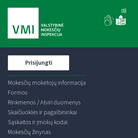
Prisijungti
Mokesčių mokėtojų informacija
Formos
Rinkmenos / Atviri duomenys
Skaičiuoklės ir pagalbininkai
Sąskaitos ir įmokų kodai
Mokesčių žinynas