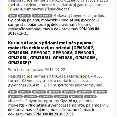
Registraci
jos
numeris KM0155 Užsienio valstybėje 2015
metais ar vėlesnį mokestinį laikotarpį gautos pajamos
ir
nuo jų sumokėtas (išskaičiuotas)...
Mokesčių žinyno kategorijos:
gpm
gpm308
valiutų kursai
Gyventojų pajamų mokestis » Nuolatinių gyventojų
samprata, pajamos ir jų deklaravimas » Pajamų
mokesčio sumokėjimas ir deklaravimas GPM 308 iki
2018-12-31
Kuriais atvejais pildomi metinės pajamų
mokesčio deklaracijos priedai (GPM308P,
GPM308N, GPM308T, GPM308V, GPM308R,
GPM308L, GPM308U, GPM308K, GPM308M,
GPM308F)?
Web turinio sąrašas
2018-11-22
Registraci
jos
numeris KM0143 Deklaraci
jos
GPM308
formos 03 versija yra skirta nuolatinių Lietuvos
gyventojų 2014 m. - 2018 m. gautoms pajamoms, nuo...
gpm
gpm308
gpm308f
gpm308k
gpm308l
gpm308m
gpm308n
gpm308p
gpm308r
gpm308t
gpm308u
gpm308v
priedai
Mokesčių žinyno kategorijos:
Gyventojų pajamų
mokestis » Nuolatinių gyventojų samprata, pajamos ir jų
deklaravimas » Pajamų mokesčio sumokėjimas ir
deklaravimas GPM 308 iki 2018-12-31