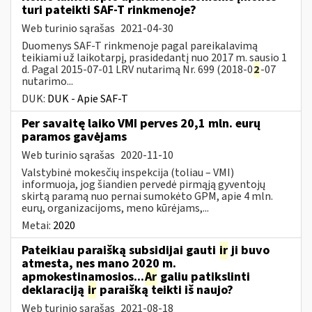
turi pateikti SAF-T rinkmenoje?
Web turinio sąrašas
2021-04-30
Duomenys SAF-T rinkmenoje pagal pareikalavimą
teikiami už laikotarpį, prasidedantį nuo 2017 m. sausio 1
d. Pagal 2015-07-01 LRV nutarimą Nr. 699 (2018-0
2
-07
nutarimo...
DUK:
DUK - Apie SAF-T
Per savaitę laiko VMI perves 20,1 mln. eurų
paramos gavėjams
Web turinio sąrašas
2020-11-10
Valstybinė mokesčių inspekcija (toliau – VMI)
informuoja, jog šiandien pervedė pirmąją gyventojų
skirtą paramą nuo pernai sumokėto GPM, apie 4 mln.
eurų, organizacijoms, meno kūrėjams,...
Metai:
2020
Pateikiau paraišką subsidijai gauti
ir
ji buvo
atmesta, nes mano 2020 m.
apmokestinamosios...
Ar
galiu patikslinti
deklaraciją
ir
paraišką teikti iš naujo?
Web turinio sąrašas
2021-08-18