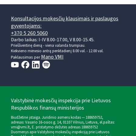
Konsultacijos mokesčių klausimais ir paslaugos
gyventojams:
+370 5 260 5060
Darbo laikas: I-IV 8.00-17.00, V 8.00-15.45.
Prieššventinę dieną - viena valanda trumpiau.
Kiekvieno mėnesio antrą penktadienį 8.00 val. - 12.00 val.
Mano VMI
Paklausimas per
Valstybinė mokesčių inspekcija prie Lietuvos
Respublikos finansų ministerijos
Biudžetinė įstaiga. Juridinio asmens kodas — 188659752,
adresas: Vasario 16-osios g. 14, 01107 Vilnius, Lietuva, el.paštas:
vmi@vmi.lt
, E. pristatymo dėžutės adresas 188659752
Duomenys apie Valstybinę mokesčių inspekciją prie Lietuvos