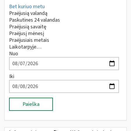
Bet kuriuo metu
Praėjusią valandą
Paskutines 24 valandas
Praėjusią savaitę
Praėjusį mėnesį
Praėjusiais metais
Laikotarpyje…
Nuo
Iki
Paieška