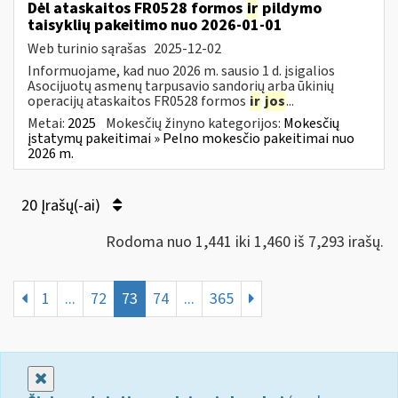
Dėl ataskaitos FR0528 formos
ir
pildymo
taisyklių pakeitimo nuo 2026-01-01
Web turinio sąrašas
2025-12-02
Informuojame, kad nuo 2026 m. sausio 1 d. įsigalios
Asocijuotų asmenų tarpusavio sandorių arba ūkinių
operacijų ataskaitos FR0528 formos
ir
jos
...
Metai:
2025
Mokesčių žinyno kategorijos:
Mokesčių
įstatymų pakeitimai » Pelno mokesčio pakeitimai nuo
2026 m.
20 Įrašų(-ai)
Rodoma nuo 1,441 iki 1,460 iš 7,293 irašų.
1
...
72
73
74
...
365
Uždaryti