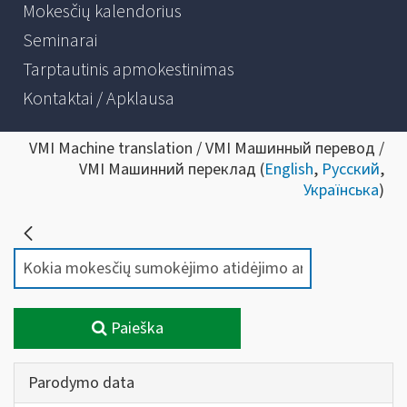
Mokesčių kalendorius
Seminarai
Tarptautinis apmokestinimas
Kontaktai / Apklausa
VMI Machine translation / VMI Машинный перевод /
VMI Машинний переклад (
English
,
Русский
,
Українська
)
Paieška
Parodymo data