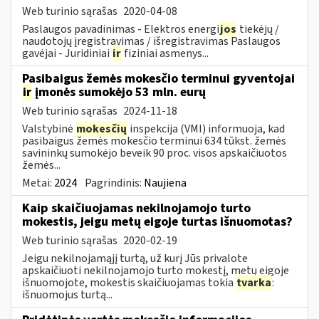
Web turinio sąrašas
2020-04-08
Paslaugos pavadinimas - Elektros energi
jos
tiekėjų /
naudotojų įregistravimas / išregistravimas Paslaugos
gavėjai - Juridiniai
ir
fiziniai asmenys...
Pasibaigus žemės mokesčio terminui gyventojai
ir
įmonės sumokėjo 53 mln. eurų
Web turinio sąrašas
2024-11-18
Valstybinė
mokesčių
inspekcija (VMI) informuoja, kad
pasibaigus žemės mokesčio terminui 634 tūkst. žemės
savininkų sumokėjo beveik 90 proc. visos apskaičiuotos
žemės...
Metai:
2024
Pagrindinis:
Naujiena
Kaip skaičiuojamas nekilnojamojo turto
mokestis, jeigu metų eigoje turtas išnuomotas?
Web turinio sąrašas
2020-02-19
Jeigu nekilnojamąjį turtą, už kurį Jūs privalote
apskaičiuoti nekilnojamojo turto mokestį, metų eigoje
išnuomojote, mokestis skaičiuojamas tokia
tvarka
:
išnuomojus turtą...