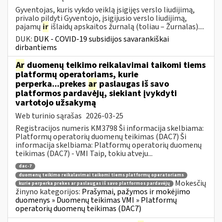
Gyventojas, kuris vykdo veiklą įsigijęs verslo liudijimą,
privalo pildyti Gyventojo, įsigijusio verslo liudijimą,
pajamų
ir
išlaidų apskaitos žurnalą (toliau – Žurnalas)....
DUK:
DUK - COVID-19 subsidijos savarankiškai
dirbantiems
Ar
duomenų teikimo reikalavimai taikomi tiems
platformų operatoriams, kurie
perperka...prekes
ar
paslaugas iš savo
platformos pardavėjų, siekiant įvykdyti
vartotojo užsakymą
Web turinio sąrašas
2026-03-25
Registracijos numeris KM3798 Ši informacija skelbiama:
Platformų operatorių duomenų teikimas (DAC7) Ši
informacija skelbiama: Platformų operatorių duomenų
teikimas (DAC7) - VMI Taip, tokiu atveju...
dac-7
duomenų teikimo reikalavimai taikomi tiems platformų operatoriams
Mokesčių
kurie perperka prekes ar paslaugas iš savo platformos pardavėjų
žinyno kategorijos:
Prašymai, pažymos ir mokėjimo
duomenys » Duomenų teikimas VMI » Platformų
operatorių duomenų teikimas (DAC7)