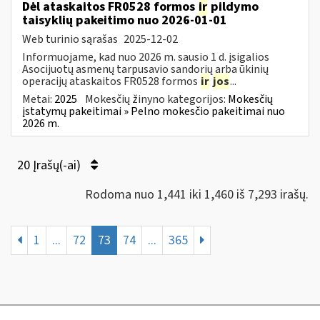
Dėl ataskaitos FR0528 formos
ir
pildymo
taisyklių pakeitimo nuo 2026-01-01
Web turinio sąrašas
2025-12-02
Informuojame, kad nuo 2026 m. sausio 1 d. įsigalios
Asocijuotų asmenų tarpusavio sandorių arba ūkinių
operacijų ataskaitos FR0528 formos
ir
jos
...
Metai:
2025
Mokesčių žinyno kategorijos:
Mokesčių
įstatymų pakeitimai » Pelno mokesčio pakeitimai nuo
2026 m.
20 Įrašų(-ai)
Rodoma nuo 1,441 iki 1,460 iš 7,293 irašų.
1
...
72
73
74
...
365