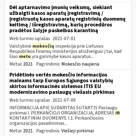
Dėl aptarnavimo įmonių veiksmų, siekiant
užbaigti kasos aparatų įregistravimą /
įregistruotų kasos aparatų registrinių duomenų
keitimą / išregistravimą, kurių procedūros
pradėtos šalyje paskelbus karantiną
Web turinio sąrašas
2021-07-01
Valstybinė
mokesčių
inspekcija prie Lietuvos
Respublikos finansų ministerijos atsižvelgusi į tai, kad
šiuo
metu
yra galimybė kasos aparatus...
Metai:
2021
Pagrindinis:
Mokesčio naujiena
Pridėtinės vertės mokesčio informacijos
mainams tarp Europos Sąjungos valstybių
skirtos informacinės sistemos ITIS EU
modernizavimo paslaugų viešasis pirkimas
Web turinio sąrašas
2021-07-09
INFORMACIJA APIE SUDARYTAS SUTARTIS Paslaugų
pirkimai I. PERKANČIOJI ORGANIZACIJA, ADRESAS
IR
KONTAKTINIAI DUOMENYS: I.1. Perkančiosios
organizacijos pavadinimas...
Metai:
2021
Pagrindinis:
Viešieji pirkimai