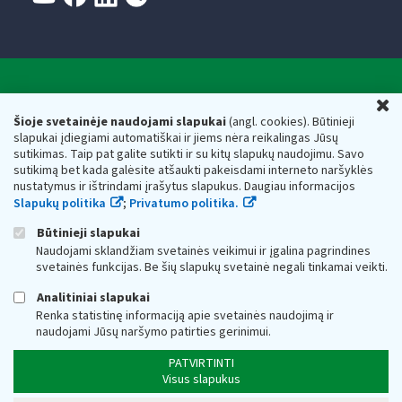
Valstybinė mokesčių inspekcija prie Lietuvos
U
Respublikos finansų ministerijos
Šioje svetainėje naudojami slapukai
(angl. cookies). Būtinieji
slapukai įdiegiami automatiškai ir jiems nėra reikalingas Jūsų
Biudžetinė įstaiga. Juridinio asmens kodas — 188659752,
sutikimas. Taip pat galite sutikti ir su kitų slapukų naudojimu. Savo
adresas: Vasario 16-osios g. 14, 01107 Vilnius, Lietuva, el.paštas:
sutikimą bet kada galėsite atšaukti pakeisdami interneto naršyklės
vmi@vmi.lt
, E. pristatymo dėžutės adresas 188659752
nustatymus ir ištrindami įrašytus slapukus. Daugiau informacijos
Duomenys apie Valstybinę mokesčių inspekciją prie Lietuvos
Slapukų politika
;
Privatumo politika.
Respublikos finansų ministerijos kaupiami ir saugomi Juridinių
asmenų registre
Būtinieji slapukai
Naudojami sklandžiam svetainės veikimui ir įgalina pagrindines
svetainės funkcijas. Be šių slapukų svetainė negali tinkamai veikti.
Analitiniai slapukai
Renka statistinę informaciją apie svetainės naudojimą ir
naudojami Jūsų naršymo patirties gerinimui.
PATVIRTINTI
Visus slapukus