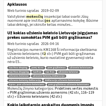
Apklausos
Web turinio sąrašas
2019-02-09
Valstybinei
mokesčių
inspekcijai labai svarbi Jūsų
nuomonė apie instituci
jos
aptarnavimo kokybę. Būsime
labai dėkingi, jei skirsite kelias minutes...
Už kokias užsienio keleivio Lietuvoje įsigyjamas
prekes sumokėtas PVM gali būti grąžinamas?
Web turinio sąrašas
2026-04-16
Registracijos numeris KM1168 Ši informacija skelbiama:
Užsienio keleiviams (4
2
str.) PVM gali būti grąžinamas
už užsienio keleivio, kurio nuolatinė gyvenamoji vieta
nėra ES...
tax free shoping
pvmį 42 str
pvm grąžinimas
užsienio keleiviams
tax free shopping
taxfree
tax free
užsienio keleiviai
užsienio keleiviui
užsienio keleivių deklaracija
užsienio keleivių deklaracijų
deklaracija užsienio keleiviams
0 proc. pvm užsienio keleiviams
pvm grąžinimas užsienio keleiviams
Mokesčių žinyno kategorijos:
Pridėtinės vertės mokestis
» PVM grąžinimas užsienio asmenims (42 str., 116–119
str.) » Užsienio keleiviams (42 str.)
Kokio laikotarpio apskaitos duomenis įmonės