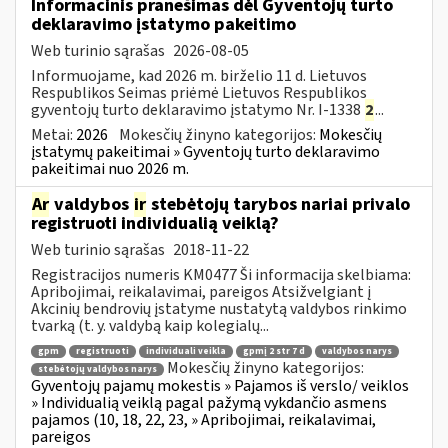
Informacinis pranešimas dėl Gyventojų turto
deklaravimo įstatymo pakeitimo
Web turinio sąrašas
2026-08-05
Informuojame, kad 2026 m. birželio 11 d. Lietuvos
Respublikos Seimas priėmė Lietuvos Respublikos
gyventojų turto deklaravimo įstatymo Nr. I-1338
2
...
Metai:
2026
Mokesčių žinyno kategorijos:
Mokesčių
įstatymų pakeitimai » Gyventojų turto deklaravimo
pakeitimai nuo 2026 m.
Ar
valdybos
ir
stebėtojų tarybos nariai privalo
registruoti individualią veiklą?
Web turinio sąrašas
2018-11-22
Registracijos numeris KM0477 Ši informacija skelbiama:
Apribojimai, reikalavimai, pareigos Atsižvelgiant į
Akcinių bendrovių įstatyme nustatytą valdybos rinkimo
tvarką (t. y. valdybą kaip kolegialų...
gpm
registruoti
individuali veikla
gpmį 2 str 7 d
valdybos narys
Mokesčių žinyno kategorijos:
stebėtojų valdybos narys
Gyventojų pajamų mokestis » Pajamos iš verslo/ veiklos
» Individualią veiklą pagal pažymą vykdančio asmens
pajamos (10, 18, 22, 23, » Apribojimai, reikalavimai,
pareigos