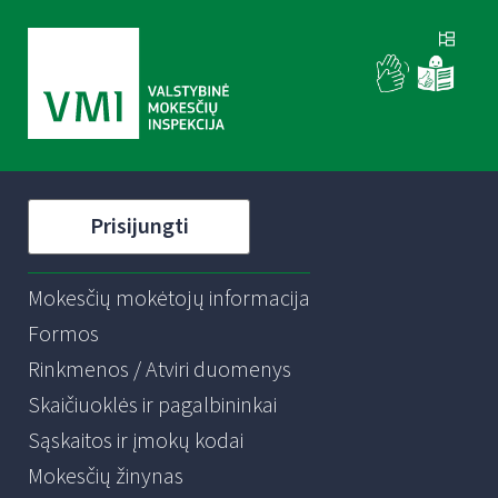
Prisijungti
Mokesčių mokėtojų informacija
Formos
Rinkmenos / Atviri duomenys
Skaičiuoklės ir pagalbininkai
Sąskaitos ir įmokų kodai
Mokesčių žinynas