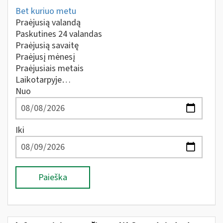
Bet kuriuo metu
Praėjusią valandą
Paskutines 24 valandas
Praėjusią savaitę
Praėjusį mėnesį
Praėjusiais metais
Laikotarpyje…
Nuo
Iki
Paieška