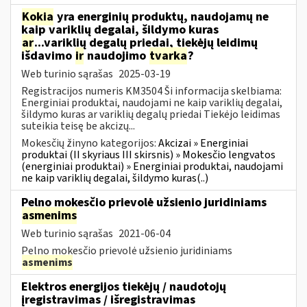
Kokia
yra energinių produktų, naudojamų ne
kaip variklių degalai, šildymo kuras
ar
...variklių degalų priedai, tiekėjų leidimų
išdavimo
ir
naudojimo
tvarka
?
Web turinio sąrašas
2025-03-19
Registracijos numeris KM3504 Ši informacija skelbiama:
Energiniai produktai, naudojami ne kaip variklių degalai,
šildymo kuras ar variklių degalų priedai Tiekėjo leidimas
suteikia teisę be akcizų...
Mokesčių žinyno kategorijos:
Akcizai » Energiniai
produktai (II skyriaus III skirsnis) » Mokesčio lengvatos
(energiniai produktai) » Energiniai produktai, naudojami
ne kaip variklių degalai, šildymo kuras(..)
Pelno mokesčio prievolė užsienio juridiniams
asmenims
Web turinio sąrašas
2021-06-04
Pelno mokesčio prievolė užsienio juridiniams
asmenims
Elektros energijos tiekėjų / naudotojų
įregistravimas / išregistravimas