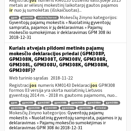
Registraci
jos
numeris KM0155 Užsienio valstybėje 2015
metais ar vėlesnį mokestinį laikotarpį gautos pajamos
ir
nuo jų sumokėtas (išskaičiuotas)...
Mokesčių žinyno kategorijos:
gpm
gpm308
valiutų kursai
Gyventojų pajamų mokestis » Nuolatinių gyventojų
samprata, pajamos ir jų deklaravimas » Pajamų
mokesčio sumokėjimas ir deklaravimas GPM 308 iki
2018-12-31
Kuriais atvejais pildomi metinės pajamų
mokesčio deklaracijos priedai (GPM308P,
GPM308N, GPM308T, GPM308V, GPM308R,
GPM308L, GPM308U, GPM308K, GPM308M,
GPM308F)?
Web turinio sąrašas
2018-11-22
Registraci
jos
numeris KM0143 Deklaraci
jos
GPM308
formos 03 versija yra skirta nuolatinių Lietuvos
gyventojų 2014 m. - 2018 m. gautoms pajamoms, nuo...
gpm
gpm308
gpm308f
gpm308k
gpm308l
gpm308m
gpm308n
gpm308p
gpm308r
gpm308t
gpm308u
gpm308v
priedai
Mokesčių žinyno kategorijos:
Gyventojų pajamų
mokestis » Nuolatinių gyventojų samprata, pajamos ir jų
deklaravimas » Pajamų mokesčio sumokėjimas ir
deklaravimas GPM 308 iki 2018-12-31