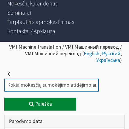
Mokesčių kalendorius
Seminarai
Tarptautinis apmokestinimas
Kontaktai / Apklausa
VMI Machine translation / VMI Машинный перевод /
VMI Машинний переклад (
English
,
Русский
,
Українська
)
Paieška
Parodymo data