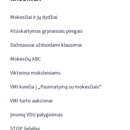
Mokesčiai ir jų dydžiai
Atsiskaitymas grynaisiais pinigais
Dažniausiai užduodami klausimai
Mokesčių ABC
Viktorina moksleiviams
VMI kviečia į „Pasimatymą su mokesčiais“
VMI turto aukcionai
Įmonių VDU palyginimas
STOP šešėliui