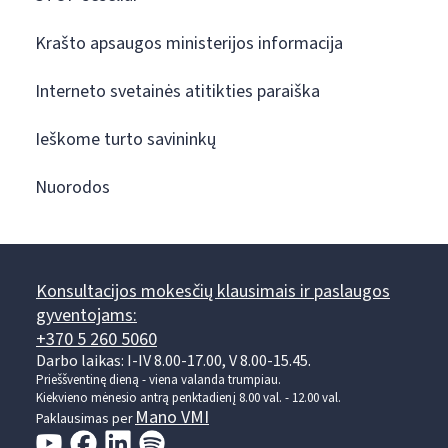
Krašto apsaugos ministerijos informacija
Interneto svetainės atitikties paraiška
Ieškome turto savininkų
Nuorodos
Konsultacijos mokesčių klausimais ir paslaugos
gyventojams:
+370 5 260 5060
Darbo laikas: I-IV 8.00-17.00, V 8.00-15.45.
Prieššventinę dieną - viena valanda trumpiau.
Kiekvieno mėnesio antrą penktadienį 8.00 val. - 12.00 val.
Mano VMI
Paklausimas per