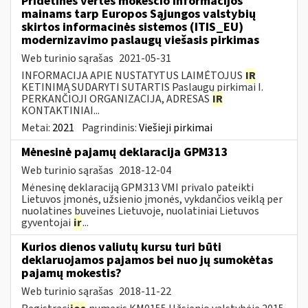
Pridėtinės vertės mokesčio informacijos
mainams tarp Europos Sąjungos valstybių
skirtos informacinės sistemos (ITIS_EU)
modernizavimo paslaugų viešasis pirkimas
Web turinio sąrašas
2021-05-31
INFORMACIJA APIE NUSTATYTUS LAIMĖTOJUS
IR
KETINIMĄ SUDARYTI SUTARTIS Paslaugų pirkimai I.
PERKANČIOJI ORGANIZACIJA, ADRESAS
IR
KONTAKTINIAI...
Metai:
2021
Pagrindinis:
Viešieji pirkimai
Mėnesinė pajamų deklaracija GPM313
Web turinio sąrašas
2018-12-04
Mėnesinę deklaraciją GPM313 VMI privalo pateikti
Lietuvos įmonės, užsienio įmonės, vykdančios veiklą per
nuolatines buveines Lietuvoje, nuolatiniai Lietuvos
gyventojai
ir
...
Kurios dienos valiutų kursu turi būti
deklaruojamos pajamos bei nuo jų sumokėtas
pajamų mokestis?
Web turinio sąrašas
2018-11-22