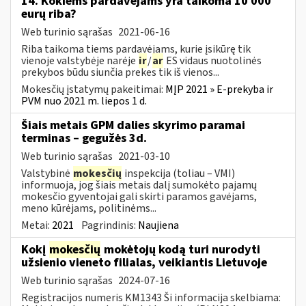
14. Kokiems pardavėjams yra taikoma 10 000
eurų riba?
Web turinio sąrašas
2021-06-16
Riba taikoma tiems pardavėjams, kurie įsikūrę tik
vienoje valstybėje narėje
ir
/
ar
ES vidaus nuotolinės
prekybos būdu siunčia prekes tik iš vienos...
Mokesčių įstatymų pakeitimai:
MĮP 2021 » E-prekyba ir
PVM nuo 2021 m. liepos 1 d.
Šiais metais GPM dalies skyrimo paramai
terminas – gegužės 3d.
Web turinio sąrašas
2021-03-10
Valstybinė
mokesčių
inspekcija (toliau – VMI)
informuoja, jog šiais metais dalį sumokėto pajamų
mokesčio gyventojai gali skirti paramos gavėjams,
meno kūrėjams, politinėms...
Metai:
2021
Pagrindinis:
Naujiena
Kokį
mokesčių
mokėtojų kodą turi nurodyti
užsienio vieneto filialas, veikiantis Lietuvoje
Web turinio sąrašas
2024-07-16
Registracijos numeris KM1343 Ši informacija skelbiama: