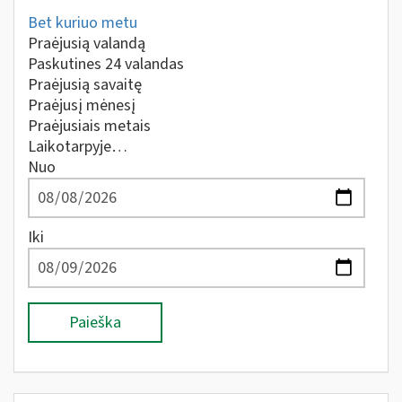
Bet kuriuo metu
Praėjusią valandą
Paskutines 24 valandas
Praėjusią savaitę
Praėjusį mėnesį
Praėjusiais metais
Laikotarpyje…
Nuo
Iki
Paieška