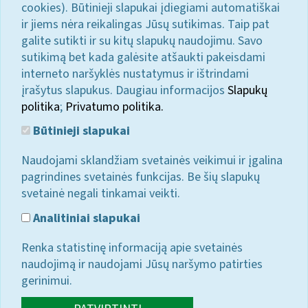
cookies). Būtinieji slapukai įdiegiami automatiškai
ir jiems nėra reikalingas Jūsų sutikimas. Taip pat
galite sutikti ir su kitų slapukų naudojimu. Savo
sutikimą bet kada galėsite atšaukti pakeisdami
interneto naršyklės nustatymus ir ištrindami
įrašytus slapukus. Daugiau informacijos
Slapukų
politika
;
Privatumo politika.
Būtinieji slapukai
Naudojami sklandžiam svetainės veikimui ir įgalina
pagrindines svetainės funkcijas. Be šių slapukų
svetainė negali tinkamai veikti.
Analitiniai slapukai
Renka statistinę informaciją apie svetainės
naudojimą ir naudojami Jūsų naršymo patirties
gerinimui.