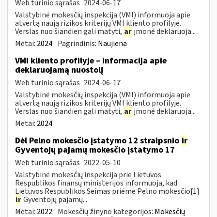
Web turinio sąrašas
2024-06-17
Valstybinė mokesčių inspekcija (VMI) informuoja apie
atvertą naują rizikos kriterijų VMI kliento profilyje.
Verslas nuo šiandien gali matyti,
ar
įmonė deklaruoja...
Metai:
2024
Pagrindinis:
Naujiena
VMI kliento profilyje – informacija apie
deklaruojamą nuostolį
Web turinio sąrašas
2024-06-17
Valstybinė mokesčių inspekcija (VMI) informuoja apie
atvertą naują rizikos kriterijų VMI kliento profilyje.
Verslas nuo šiandien gali matyti,
ar
įmonė deklaruoja...
Metai:
2024
Dėl Pelno mokesčio įstatymo 12 straipsnio
ir
Gyventojų pajamų mokesčio įstatymo 17
Web turinio sąrašas
2022-05-10
Valstybinė mokesčių inspekcija prie Lietuvos
Respublikos finansų ministerijos informuoja, kad
Lietuvos Respublikos Seimas priėmė Pelno mokesčio[1]
ir
Gyventojų pajamų...
Metai:
2022
Mokesčių žinyno kategorijos:
Mokesčių