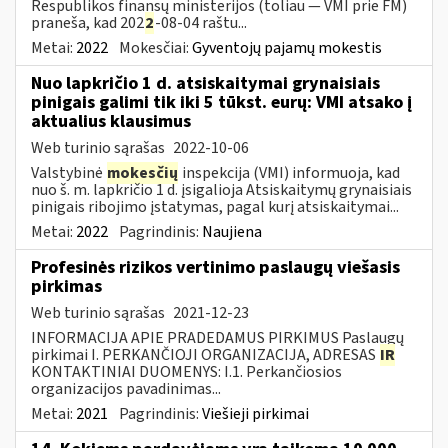
Respublikos finansų ministerijos (toliau — VMI prie FM)
praneša, kad 202
2
-08-04 raštu...
Metai:
2022
Mokesčiai:
Gyventojų pajamų mokestis
Nuo lapkričio 1 d. atsiskaitymai grynaisiais
pinigais galimi tik iki 5 tūkst. eurų: VMI atsako į
aktualius klausimus
Web turinio sąrašas
2022-10-06
Valstybinė
mokesčių
inspekcija (VMI) informuoja, kad
nuo š. m. lapkričio 1 d. įsigalioja Atsiskaitymų grynaisiais
pinigais ribojimo įstatymas, pagal kurį atsiskaitymai...
Metai:
2022
Pagrindinis:
Naujiena
Profesinės rizikos vertinimo paslaugų viešasis
pirkimas
Web turinio sąrašas
2021-12-23
INFORMACIJA APIE PRADEDAMUS PIRKIMUS Paslaugų
pirkimai I. PERKANČIOJI ORGANIZACIJA, ADRESAS
IR
KONTAKTINIAI DUOMENYS: I.1. Perkančiosios
organizacijos pavadinimas...
Metai:
2021
Pagrindinis:
Viešieji pirkimai