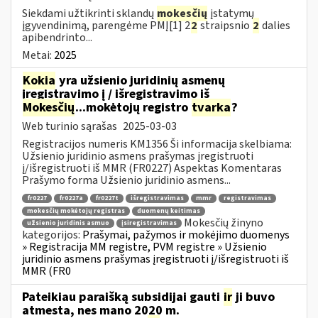
Siekdami užtikrinti sklandų
mokesčių
įstatymų
įgyvendinimą, parengėme PMĮ[1] 2
2
straipsnio
2
dalies
apibendrinto...
Metai:
2025
Kokia
yra užsienio juridinių asmenų
įregistravimo į / išregistravimo iš
Mokesčių
...mokėtojų registro
tvarka
?
Web turinio sąrašas
2025-03-03
Registracijos numeris KM1356 Ši informacija skelbiama:
Užsienio juridinio asmens prašymas įregistruoti
į/išregistruoti iš MMR (FR0227) Aspektas Komentaras
Prašymo forma Užsienio juridinio asmens...
fr0227
fr0227a
fr0227t
išregistravimas
mmr
registravimas
mokesčių mokėtojų registras
duomenų keitimas
Mokesčių žinyno
užsienio juridinis asmuo
įsiregistravimas
kategorijos:
Prašymai, pažymos ir mokėjimo duomenys
» Registracija MM registre, PVM registre » Užsienio
juridinio asmens prašymas įregistruoti į/išregistruoti iš
MMR (FR0
Pateikiau paraišką subsidijai gauti
ir
ji buvo
atmesta, nes mano 2020 m.