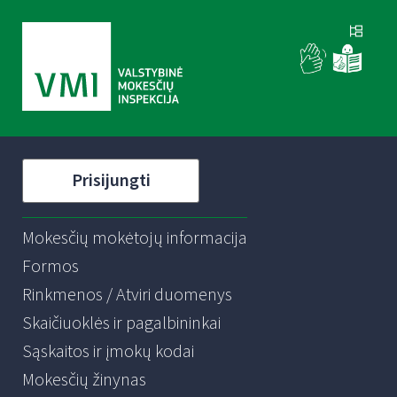
Prisijungti
Mokesčių mokėtojų informacija
Formos
Rinkmenos / Atviri duomenys
Skaičiuoklės ir pagalbininkai
Sąskaitos ir įmokų kodai
Mokesčių žinynas