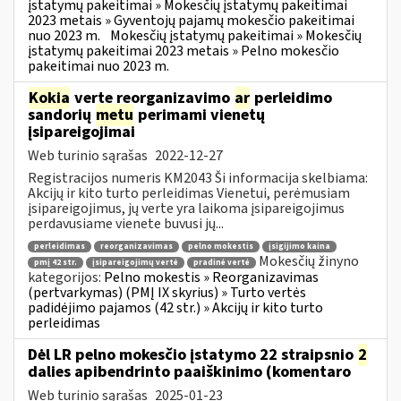
įstatymų pakeitimai » Mokesčių įstatymų pakeitimai
2023 metais » Gyventojų pajamų mokesčio pakeitimai
nuo 2023 m.
Mokesčių įstatymų pakeitimai » Mokesčių
įstatymų pakeitimai 2023 metais » Pelno mokesčio
pakeitimai nuo 2023 m.
Kokia
verte reorganizavimo
ar
perleidimo
sandorių
metu
perimami vienetų
įsipareigojimai
Web turinio sąrašas
2022-12-27
Registracijos numeris KM2043 Ši informacija skelbiama:
Akcijų ir kito turto perleidimas Vienetui, perėmusiam
įsipareigojimus, jų verte yra laikoma įsipareigojimus
perdavusiame vienete buvusi jų...
perleidimas
reorganizavimas
pelno mokestis
įsigijimo kaina
Mokesčių žinyno
pmį 42 str.
įsipareigojimų vertė
pradinė vertė
kategorijos:
Pelno mokestis » Reorganizavimas
(pertvarkymas) (PMĮ IX skyrius) » Turto vertės
padidėjimo pajamos (42 str.) » Akcijų ir kito turto
perleidimas
Dėl LR pelno mokesčio įstatymo 22 straipsnio
2
dalies apibendrinto paaiškinimo (komentaro
Web turinio sąrašas
2025-01-23