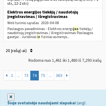
str., 12-2 str.)
Elektros energijos tiekėjų / naudotojų
įregistravimas / išregistravimas
Web turinio sąrašas
2020-04-08
Paslaugos pavadinimas - Elektros energi
jos
tiekėjų /
naudotojų įregistravimas / išregistravimas Paslaugos
gavėjai - Juridiniai
ir
fiziniai asmenys...
20 Įrašų(-ai)
Rodoma nuo 1,461 iki 1,480 iš 7,293 irašų.
1
...
73
74
75
...
365
Uždaryti
Šioje svetainėje naudojami slapukai
(angl.