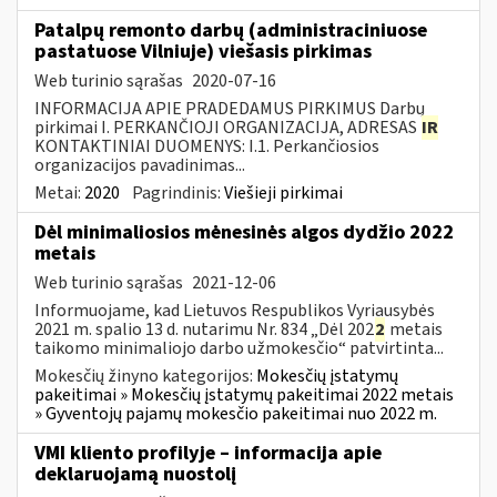
Patalpų remonto darbų (administraciniuose
pastatuose Vilniuje) viešasis pirkimas
Web turinio sąrašas
2020-07-16
INFORMACIJA APIE PRADEDAMUS PIRKIMUS Darbų
pirkimai I. PERKANČIOJI ORGANIZACIJA, ADRESAS
IR
KONTAKTINIAI DUOMENYS: I.1. Perkančiosios
organizacijos pavadinimas...
Metai:
2020
Pagrindinis:
Viešieji pirkimai
Dėl minimaliosios mėnesinės algos dydžio 2022
metais
Web turinio sąrašas
2021-12-06
Informuojame, kad Lietuvos Respublikos Vyriausybės
2021 m. spalio 13 d. nutarimu Nr. 834 „Dėl 202
2
metais
taikomo minimaliojo darbo užmokesčio“ patvirtinta...
Mokesčių žinyno kategorijos:
Mokesčių įstatymų
pakeitimai » Mokesčių įstatymų pakeitimai 2022 metais
» Gyventojų pajamų mokesčio pakeitimai nuo 2022 m.
VMI kliento profilyje – informacija apie
deklaruojamą nuostolį