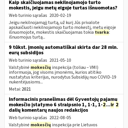
Kaip skaičiuojamas nekilnojamojo turto
mokestis, jeigu metų eigoje turtas išnuomotas?
Web turinio sąrašas
2020-02-19
Jeigu nekilnojamąjį turtą, už kurį Jūs privalote
apskaičiuoti nekilnojamojo turto mokestį, metų eigoje
išnuomojote, mokestis skaičiuojamas tokia
tvarka
:
išnuomojus turtą...
9 tūkst. įmonių automatiškai skirta dar 28 mln.
eurų subsidijos
Web turinio sąrašas
2021-05-10
Valstybinė
mokesčių
inspekcija (toliau – VMI)
informuoja, jog visoms įmonėms, kurios atitiko
nustatytus kriterijus, nurodytus Subsidijų nuo COVID-19
nukentėjusioms...
Metai:
2021
Informacinis pranešimas dėl Gyventojų pajamų
mokesčio įstatymo 6 straipsnio 1, 1-1, 1-
2
...
ir
2
dalių komentarų naujos redakcijos
Web turinio sąrašas
2022-08-05
Valstybinė
mokesčių
inspekcija prie Lietuvos