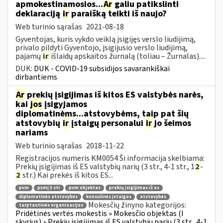
apmokestinamosios...
Ar
galiu patikslinti
deklaraciją
ir
paraišką teikti iš naujo?
Web turinio sąrašas
2021-08-18
Gyventojas, kuris vykdo veiklą įsigijęs verslo liudijimą,
privalo pildyti Gyventojo, įsigijusio verslo liudijimą,
pajamų
ir
išlaidų apskaitos žurnalą (toliau – Žurnalas)....
DUK:
DUK - COVID-19 subsidijos savarankiškai
dirbantiems
Ar
prekių įsigijimas iš kitos ES valstybės narės,
kai
jos
įsigyjamos
diplomatinėms...atstovybėms, taip pat šių
atstovybių
ir
įstaigų personalui
ir
jo šeimos
nariams
Web turinio sąrašas
2018-11-22
Registracijos numeris KM0054 Ši informacija skelbiama:
Prekių įsigijimas iš ES valstybių narių (3 str., 4-1 str., 1
2
-
2
str.) Kai prekės iš kitos ES...
pvm
pvmį 3 str
pvm objektas
prekių įsigijimas iš es
diplomatinės atstovybės
konsulinės įstaigos
atstovybės
Mokesčių žinyno kategorijos:
tarptautinės organizacijos
Pridėtinės vertės mokestis » Mokesčio objektas (I
skyrius) » Prekių įsigijimas iš ES valstybių narių (3 str., 4-1