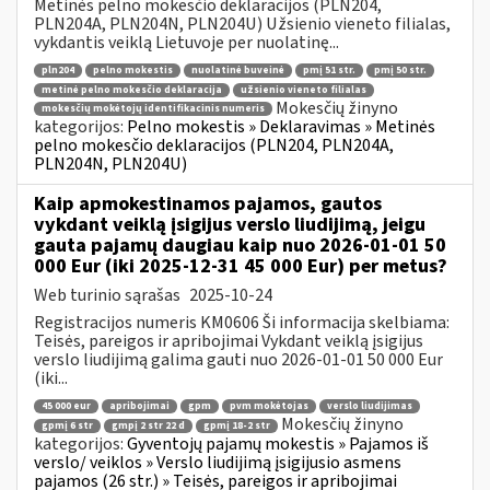
Metinės pelno mokesčio deklaracijos (PLN204,
PLN204A, PLN204N, PLN204U) Užsienio vieneto filialas,
vykdantis veiklą Lietuvoje per nuolatinę...
pln204
pelno mokestis
nuolatinė buveinė
pmį 51 str.
pmį 50 str.
metinė pelno mokesčio deklaracija
užsienio vieneto filialas
Mokesčių žinyno
mokesčių mokėtojų identifikacinis numeris
kategorijos:
Pelno mokestis » Deklaravimas » Metinės
pelno mokesčio deklaracijos (PLN204, PLN204A,
PLN204N, PLN204U)
Kaip apmokestinamos pajamos, gautos
vykdant veiklą įsigijus verslo liudijimą, jeigu
gauta pajamų daugiau kaip nuo 2026-01-01 50
000 Eur (iki 2025-12-31 45 000 Eur) per metus?
Web turinio sąrašas
2025-10-24
Registracijos numeris KM0606 Ši informacija skelbiama:
Teisės, pareigos ir apribojimai Vykdant veiklą įsigijus
verslo liudijimą galima gauti nuo 2026-01-01 50 000 Eur
(iki...
45 000 eur
apribojimai
gpm
pvm mokėtojas
verslo liudijimas
Mokesčių žinyno
gpmį 6 str
gmpį 2 str 22 d
gpmį 18-2 str
kategorijos:
Gyventojų pajamų mokestis » Pajamos iš
verslo/ veiklos » Verslo liudijimą įsigijusio asmens
pajamos (26 str.) » Teisės, pareigos ir apribojimai