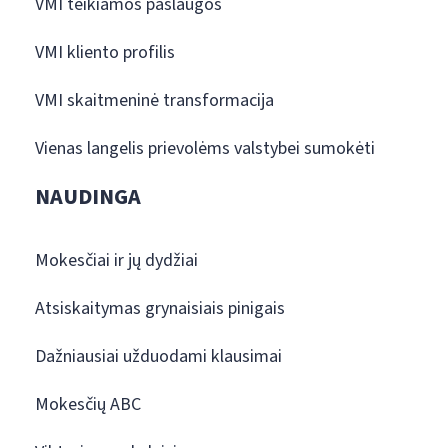
VMI teikiamos paslaugos
VMI kliento profilis
VMI skaitmeninė transformacija
Vienas langelis prievolėms valstybei sumokėti
NAUDINGA
Mokesčiai ir jų dydžiai
Atsiskaitymas grynaisiais pinigais
Dažniausiai užduodami klausimai
Mokesčių ABC