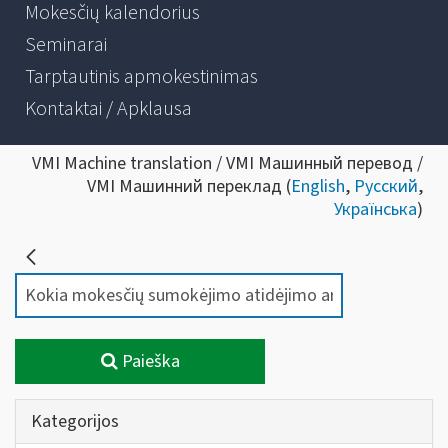
Mokesčių kalendorius
Seminarai
Tarptautinis apmokestinimas
Kontaktai / Apklausa
VMI Machine translation / VMI Машинный перевод /
VMI Машинний переклад (
English
,
Русский
,
Українська
)
Paieška
Kategorijos