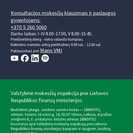
Konsultacijos mokesčių klausimais ir paslaugos
gyventojams:
+370 5 260 5060
Darbo laikas: I-IV 8.00-17.00, V 8.00-15.45.
Prieššventinę dieną - viena valanda trumpiau.
Kiekvieno mėnesio antrą penktadienį 8.00 val. - 12.00 val.
Mano VMI
Paklausimas per
Valstybinė mokesčių inspekcija prie Lietuvos
Respublikos finansų ministerijos
Biudžetinė įstaiga. Juridinio asmens kodas — 188659752,
adresas: Vasario 16-osios g. 14, 01107 Vilnius, Lietuva, el.paštas:
vmi@vmi.lt
, E. pristatymo dėžutės adresas 188659752
Duomenys apie Valstybinę mokesčių inspekciją prie Lietuvos
Respublikos finansų ministerijos kaupiami ir saugomi Juridinių