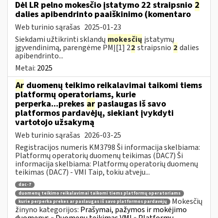
Dėl LR pelno mokesčio įstatymo 22 straipsnio
2
dalies apibendrinto paaiškinimo (komentaro
Web turinio sąrašas
2025-01-23
Siekdami užtikrinti sklandų
mokesčių
įstatymų
įgyvendinimą, parengėme PMĮ[1] 2
2
straipsnio
2
dalies
apibendrinto...
Metai:
2025
Ar
duomenų teikimo reikalavimai taikomi tiems
platformų operatoriams, kurie
perperka...prekes
ar
paslaugas iš savo
platformos pardavėjų, siekiant įvykdyti
vartotojo užsakymą
Web turinio sąrašas
2026-03-25
Registracijos numeris KM3798 Ši informacija skelbiama:
Platformų operatorių duomenų teikimas (DAC7) Ši
informacija skelbiama: Platformų operatorių duomenų
teikimas (DAC7) - VMI Taip, tokiu atveju...
dac-7
duomenų teikimo reikalavimai taikomi tiems platformų operatoriams
Mokesčių
kurie perperka prekes ar paslaugas iš savo platformos pardavėjų
žinyno kategorijos:
Prašymai, pažymos ir mokėjimo