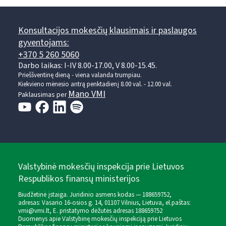
Konsultacijos mokesčių klausimais ir paslaugos
gyventojams:
+370 5 260 5060
Darbo laikas: I-IV 8.00-17.00, V 8.00-15.45.
Prieššventinę dieną - viena valanda trumpiau.
Kiekvieno mėnesio antrą penktadienį 8.00 val. - 12.00 val.
Mano VMI
Paklausimas per
Valstybinė mokesčių inspekcija prie Lietuvos
Respublikos finansų ministerijos
Biudžetinė įstaiga. Juridinio asmens kodas — 188659752,
adresas: Vasario 16-osios g. 14, 01107 Vilnius, Lietuva, el.paštas:
vmi@vmi.lt
, E. pristatymo dėžutės adresas 188659752
Duomenys apie Valstybinę mokesčių inspekciją prie Lietuvos