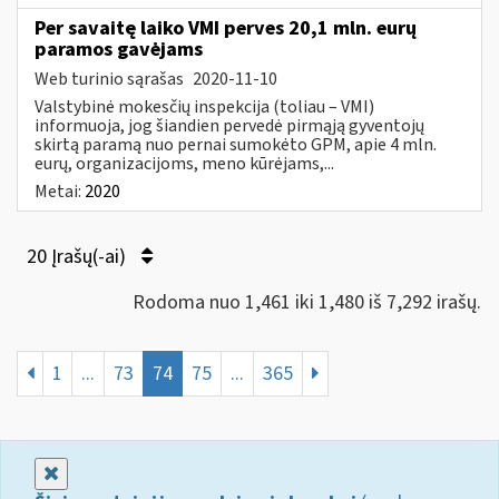
Per savaitę laiko VMI perves 20,1 mln. eurų
paramos gavėjams
Web turinio sąrašas
2020-11-10
Valstybinė mokesčių inspekcija (toliau – VMI)
informuoja, jog šiandien pervedė pirmąją gyventojų
skirtą paramą nuo pernai sumokėto GPM, apie 4 mln.
eurų, organizacijoms, meno kūrėjams,...
Metai:
2020
20 Įrašų(-ai)
Rodoma nuo 1,461 iki 1,480 iš 7,292 irašų.
1
...
73
74
75
...
365
Uždaryti