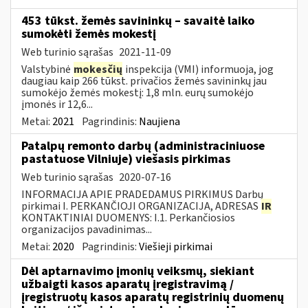
453 tūkst. žemės savininkų – savaitė laiko
sumokėti žemės mokestį
Web turinio sąrašas
2021-11-09
Valstybinė
mokesčių
inspekcija (VMI) informuoja, jog
daugiau kaip 266 tūkst. privačios žemės savininkų jau
sumokėjo žemės mokestį: 1,8 mln. eurų sumokėjo
įmonės ir 12,6...
Metai:
2021
Pagrindinis:
Naujiena
Patalpų remonto darbų (administraciniuose
pastatuose Vilniuje) viešasis pirkimas
Web turinio sąrašas
2020-07-16
INFORMACIJA APIE PRADEDAMUS PIRKIMUS Darbų
pirkimai I. PERKANČIOJI ORGANIZACIJA, ADRESAS
IR
KONTAKTINIAI DUOMENYS: I.1. Perkančiosios
organizacijos pavadinimas...
Metai:
2020
Pagrindinis:
Viešieji pirkimai
Dėl aptarnavimo įmonių veiksmų, siekiant
užbaigti kasos aparatų įregistravimą /
įregistruotų kasos aparatų registrinių duomenų