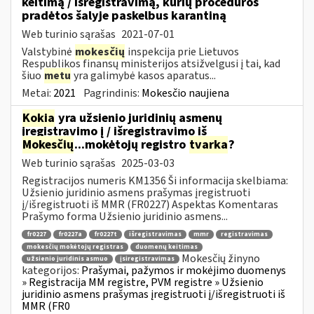
keitimą / išregistravimą, kurių procedūros
pradėtos šalyje paskelbus karantiną
Web turinio sąrašas
2021-07-01
Valstybinė
mokesčių
inspekcija prie Lietuvos
Respublikos finansų ministerijos atsižvelgusi į tai, kad
šiuo
metu
yra galimybė kasos aparatus...
Metai:
2021
Pagrindinis:
Mokesčio naujiena
Kokia
yra užsienio juridinių asmenų
įregistravimo į / išregistravimo iš
Mokesčių
...mokėtojų registro
tvarka
?
Web turinio sąrašas
2025-03-03
Registracijos numeris KM1356 Ši informacija skelbiama:
Užsienio juridinio asmens prašymas įregistruoti
į/išregistruoti iš MMR (FR0227) Aspektas Komentaras
Prašymo forma Užsienio juridinio asmens...
fr0227
fr0227a
fr0227t
išregistravimas
mmr
registravimas
mokesčių mokėtojų registras
duomenų keitimas
Mokesčių žinyno
užsienio juridinis asmuo
įsiregistravimas
kategorijos:
Prašymai, pažymos ir mokėjimo duomenys
» Registracija MM registre, PVM registre » Užsienio
juridinio asmens prašymas įregistruoti į/išregistruoti iš
MMR (FR0