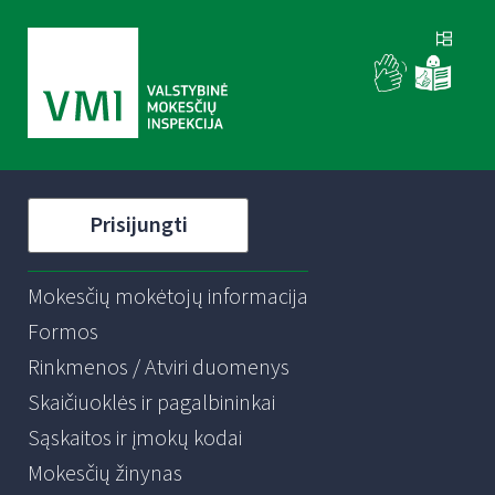
Prisijungti
Mokesčių mokėtojų informacija
Formos
Rinkmenos / Atviri duomenys
Skaičiuoklės ir pagalbininkai
Sąskaitos ir įmokų kodai
Mokesčių žinynas