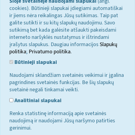
Šioje svetainėje naudojami slapukai
(angl.
cookies). Būtinieji slapukai įdiegiami automatiškai
ir jiems nėra reikalingas Jūsų sutikimas. Taip pat
galite sutikti ir su kitų slapukų naudojimu. Savo
sutikimą bet kada galėsite atšaukti pakeisdami
interneto naršyklės nustatymus ir ištrindami
įrašytus slapukus. Daugiau informacijos
Slapukų
politika
;
Privatumo politika.
Būtinieji slapukai
Naudojami sklandžiam svetainės veikimui ir įgalina
pagrindines svetainės funkcijas. Be šių slapukų
svetainė negali tinkamai veikti.
Analitiniai slapukai
Renka statistinę informaciją apie svetainės
naudojimą ir naudojami Jūsų naršymo patirties
gerinimui.