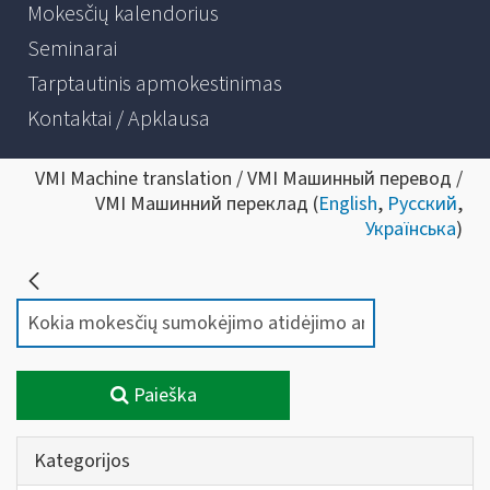
Mokesčių kalendorius
Seminarai
Tarptautinis apmokestinimas
Kontaktai / Apklausa
VMI Machine translation / VMI Машинный перевод /
VMI Машинний переклад (
English
,
Русский
,
Українська
)
Paieška
Kategorijos