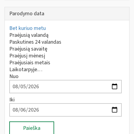
Parodymo data
Bet kuriuo metu
Praėjusią valandą
Paskutines 24 valandas
Praėjusią savaitę
Praėjusį mėnesį
Praėjusiais metais
Laikotarpyje…
Nuo
Iki
Paieška