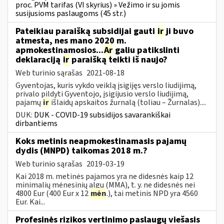
proc. PVM tarifas (VI skyrius) » Vežimo ir su jomis
susijusioms paslaugoms (45 str.)
Pateikiau paraišką subsidijai gauti
ir
ji buvo
atmesta, nes mano 2020 m.
apmokestinamosios...
Ar
galiu patikslinti
deklaraciją
ir
paraišką teikti iš naujo?
Web turinio sąrašas
2021-08-18
Gyventojas, kuris vykdo veiklą įsigijęs verslo liudijimą,
privalo pildyti Gyventojo, įsigijusio verslo liudijimą,
pajamų
ir
išlaidų apskaitos žurnalą (toliau – Žurnalas)....
DUK:
DUK - COVID-19 subsidijos savarankiškai
dirbantiems
Koks metinis neapmokestinamasis pajamų
dydis (MNPD) taikomas 2018 m.?
Web turinio sąrašas
2019-03-19
Kai 2018 m. metinės pajamos yra ne didesnės kaip 12
minimalių mėnesinių algų (MMA), t. y. ne didesnės nei
4800 Eur (400 Eur x 12
mėn
.), tai metinis NPD yra 4560
Eur. Kai...
Profesinės rizikos vertinimo paslaugų viešasis