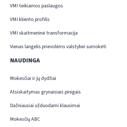
VMI teikiamos paslaugos
VMI kliento profilis
VMI skaitmeninė transformacija
Vienas langelis prievolėms valstybei sumokėti
NAUDINGA
Mokesčiai ir jų dydžiai
Atsiskaitymas grynaisiais pinigais
Dažniausiai užduodami klausimai
Mokesčių ABC