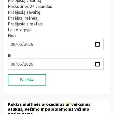
Praėjusią valandą
Paskutines 24 valandas
Praėjusią savaitę
Praėjusį mėnesį
Praėjusiais metais
Laikotarpyje…
Nuo
Iki
Paieška
Kokias muitinės procedūras
ar
veiksmus
atlikus, vežimo
ir
papildomoms vežimo