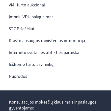
VMI turto aukcionai
Įmonių VDU palyginimas
STOP šešėliui
Krašto apsaugos ministerijos informacija
Interneto svetainės atitikties paraiška
Ieškome turto savininkų
Nuorodos
Konsultacijos mokesčių klausimais ir paslaugos
gyventojams: