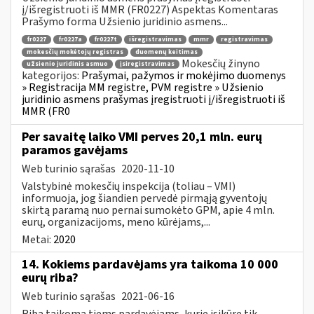
į/išregistruoti iš MMR (FR0227) Aspektas Komentaras
Prašymo forma Užsienio juridinio asmens...
fr0227
fr0227a
fr0227t
išregistravimas
mmr
registravimas
mokesčių mokėtojų registras
duomenų keitimas
Mokesčių žinyno
užsienio juridinis asmuo
įsiregistravimas
kategorijos:
Prašymai, pažymos ir mokėjimo duomenys
» Registracija MM registre, PVM registre » Užsienio
juridinio asmens prašymas įregistruoti į/išregistruoti iš
MMR (FR0
Per savaitę laiko VMI perves 20,1 mln. eurų
paramos gavėjams
Web turinio sąrašas
2020-11-10
Valstybinė mokesčių inspekcija (toliau – VMI)
informuoja, jog šiandien pervedė pirmąją gyventojų
skirtą paramą nuo pernai sumokėto GPM, apie 4 mln.
eurų, organizacijoms, meno kūrėjams,...
Metai:
2020
14. Kokiems pardavėjams yra taikoma 10 000
eurų riba?
Web turinio sąrašas
2021-06-16
Riba taikoma tiems pardavėjams, kurie įsikūrę tik