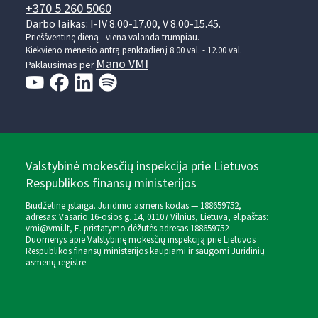
+370 5 260 5060
Darbo laikas: I-IV 8.00-17.00, V 8.00-15.45.
Prieššventinę dieną - viena valanda trumpiau.
Kiekvieno mėnesio antrą penktadienį 8.00 val. - 12.00 val.
Mano VMI
Paklausimas per
Valstybinė mokesčių inspekcija prie Lietuvos
Respublikos finansų ministerijos
Biudžetinė įstaiga. Juridinio asmens kodas — 188659752,
adresas: Vasario 16-osios g. 14, 01107 Vilnius, Lietuva, el.paštas:
vmi@vmi.lt
, E. pristatymo dėžutės adresas 188659752
Duomenys apie Valstybinę mokesčių inspekciją prie Lietuvos
Respublikos finansų ministerijos kaupiami ir saugomi Juridinių
asmenų registre