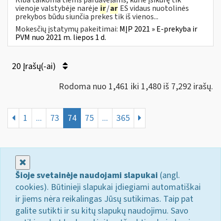
vienoje valstybėje narėje
ir
/
ar
ES vidaus nuotolinės
prekybos būdu siunčia prekes tik iš vienos...
Mokesčių įstatymų pakeitimai:
MĮP 2021 » E-prekyba ir
PVM nuo 2021 m. liepos 1 d.
20 Įrašų(-ai)
Rodoma nuo 1,461 iki 1,480 iš 7,292 irašų.
1
...
73
74
75
...
365
Uždaryti
Šioje svetainėje naudojami slapukai
(angl.
cookies). Būtinieji slapukai įdiegiami automatiškai
ir jiems nėra reikalingas Jūsų sutikimas. Taip pat
galite sutikti ir su kitų slapukų naudojimu. Savo