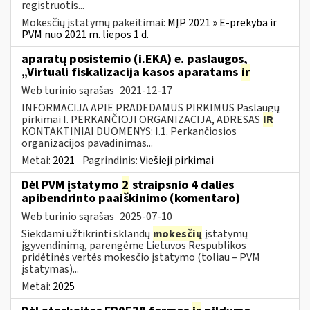
registruotis...
Mokesčių įstatymų pakeitimai:
MĮP 2021 » E-prekyba ir
PVM nuo 2021 m. liepos 1 d.
aparatų posistemio (i.EKA) e. paslaugos,
„Virtuali fiskalizacija kasos aparatams
ir
Web turinio sąrašas
2021-12-17
INFORMACIJA APIE PRADEDAMUS PIRKIMUS Paslaugų
pirkimai I. PERKANČIOJI ORGANIZACIJA, ADRESAS
IR
KONTAKTINIAI DUOMENYS: I.1. Perkančiosios
organizacijos pavadinimas...
Metai:
2021
Pagrindinis:
Viešieji pirkimai
Dėl PVM įstatymo
2
straipsnio 4 dalies
apibendrinto paaiškinimo (komentaro)
Web turinio sąrašas
2025-07-10
Siekdami užtikrinti sklandų
mokesčių
įstatymų
įgyvendinimą, parengėme Lietuvos Respublikos
pridėtinės vertės mokesčio įstatymo (toliau – PVM
įstatymas)...
Metai:
2025