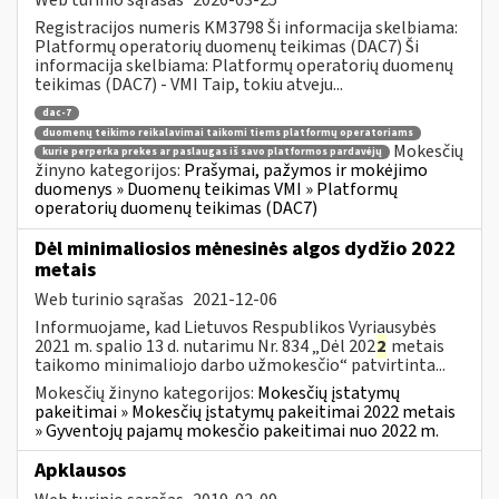
Registracijos numeris KM3798 Ši informacija skelbiama:
Platformų operatorių duomenų teikimas (DAC7) Ši
informacija skelbiama: Platformų operatorių duomenų
teikimas (DAC7) - VMI Taip, tokiu atveju...
dac-7
duomenų teikimo reikalavimai taikomi tiems platformų operatoriams
Mokesčių
kurie perperka prekes ar paslaugas iš savo platformos pardavėjų
žinyno kategorijos:
Prašymai, pažymos ir mokėjimo
duomenys » Duomenų teikimas VMI » Platformų
operatorių duomenų teikimas (DAC7)
Dėl minimaliosios mėnesinės algos dydžio 2022
metais
Web turinio sąrašas
2021-12-06
Informuojame, kad Lietuvos Respublikos Vyriausybės
2021 m. spalio 13 d. nutarimu Nr. 834 „Dėl 202
2
metais
taikomo minimaliojo darbo užmokesčio“ patvirtinta...
Mokesčių žinyno kategorijos:
Mokesčių įstatymų
pakeitimai » Mokesčių įstatymų pakeitimai 2022 metais
» Gyventojų pajamų mokesčio pakeitimai nuo 2022 m.
Apklausos