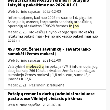
Dėl ataskaitos FR0528 formos
ir
pildymo
taisyklių pakeitimo nuo 2026-01-01
Web turinio sąrašas
2025-12-02
Informuojame, kad nuo 2026 m. sausio 1 d. įsigalios
Asocijuotų asmenų tarpusavio sandorių arba ūkinių
operacijų ataskaitos FR0528 formos
ir
jos
...
Metai:
2025
Mokesčių žinyno kategorijos:
Mokesčių
įstatymų pakeitimai » Pelno mokesčio pakeitimai nuo
2026 m.
453 tūkst. žemės savininkų – savaitė laiko
sumokėti žemės mokestį
Web turinio sąrašas
2021-11-09
Valstybinė
mokesčių
inspekcija (VMI) informuoja, jog
daugiau kaip 266 tūkst. privačios žemės savininkų jau
sumokėjo žemės mokestį: 1,8 mln. eurų sumokėjo
įmonės ir 12,6...
Metai:
2021
Pagrindinis:
Naujiena
Patalpų remonto darbų (administraciniuose
pastatuose Vilniuje) viešasis pirkimas
Web turinio sąrašas
2020-07-16