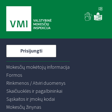
Prisijungti
Mokesčių mokėtojų informacija
Formos
Rinkmenos / Atviri duomenys
Skaičiuoklės ir pagalbininkai
Sąskaitos ir įmokų kodai
Mokesčių žinynas