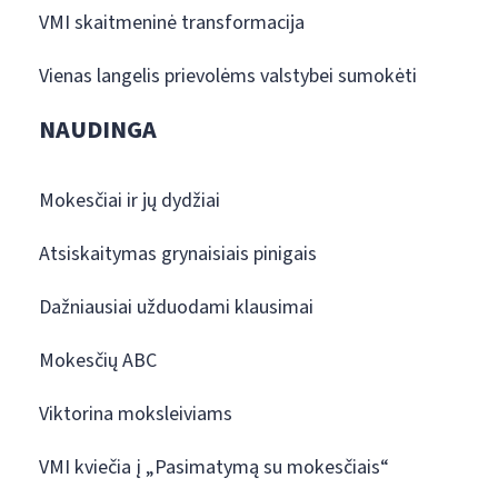
VMI skaitmeninė transformacija
Vienas langelis prievolėms valstybei sumokėti
NAUDINGA
Mokesčiai ir jų dydžiai
Atsiskaitymas grynaisiais pinigais
Dažniausiai užduodami klausimai
Mokesčių ABC
Viktorina moksleiviams
VMI kviečia į „Pasimatymą su mokesčiais“