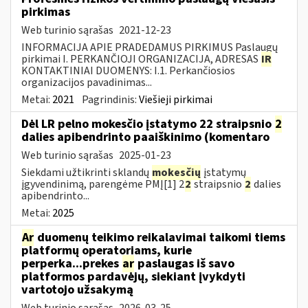
pirkimas
Web turinio sąrašas
2021-12-23
INFORMACIJA APIE PRADEDAMUS PIRKIMUS Paslaugų
pirkimai I. PERKANČIOJI ORGANIZACIJA, ADRESAS
IR
KONTAKTINIAI DUOMENYS: I.1. Perkančiosios
organizacijos pavadinimas...
Metai:
2021
Pagrindinis:
Viešieji pirkimai
Dėl LR pelno mokesčio įstatymo 22 straipsnio
2
dalies apibendrinto paaiškinimo (komentaro
Web turinio sąrašas
2025-01-23
Siekdami užtikrinti sklandų
mokesčių
įstatymų
įgyvendinimą, parengėme PMĮ[1] 2
2
straipsnio
2
dalies
apibendrinto...
Metai:
2025
Ar
duomenų teikimo reikalavimai taikomi tiems
platformų operatoriams, kurie
perperka...prekes
ar
paslaugas iš savo
platformos pardavėjų, siekiant įvykdyti
vartotojo užsakymą
Web turinio sąrašas
2026-03-25