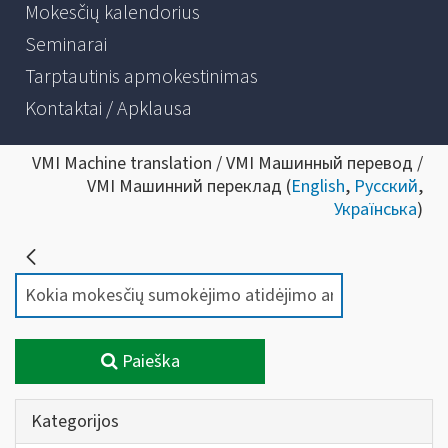
Mokesčių kalendorius
Seminarai
Tarptautinis apmokestinimas
Kontaktai / Apklausa
VMI Machine translation / VMI Машинный перевод /
VMI Машинний переклад (
English
,
Русский
,
Українська
)
Paieška
Kategorijos