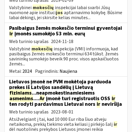
Web turinio sąrašas
2019-02-09
Valstybinei
mokesčių
inspekcijai labai svarbi Jūsų
nuomonė apie instituci
jos
aptarnavimo kokybę. Būsime
labai dėkingi, jei skirsite kelias minutes...
Pasibaigus žemės mokesčio terminui gyventojai
ir
įmonės sumokėjo 53 mln. eurų
Web turinio sąrašas
2024-11-18
Valstybinė
mokesčių
inspekcija (VMI) informuoja, kad
pasibaigus žemės mokesčio terminui 634 tūkst. žemės
savininkų sumokėjo beveik 90 proc. visos apskaičiuotos
žemės...
Metai:
2024
Pagrindinis:
Naujiena
Lietuvos įmonė ne PVM mokėtoja parduoda
prekes iš Latvijos sandėlių į Lietuvą
fiziniams
...neapmokestinamiesiems
asmenims
....
Ar
įmonė turi registruotis OSS
ir
ten rodyti pardavimus Lietuvai nors
ir
neviršija
Web turinio sąrašas
2023-08-01
Atsižvelgiant į tai, kad 10 000 Eur riba šiuo atveju
netaikoma, prekių tiekimo vieta keliasi į pirkėjo šalį
ir
dėl nuotolinės prekybos Lietuvos įmonei reikia