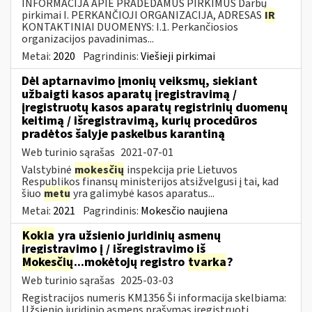
INFORMACIJA APIE PRADEDAMUS PIRKIMUS Darbų
pirkimai I. PERKANČIOJI ORGANIZACIJA, ADRESAS
IR
KONTAKTINIAI DUOMENYS: I.1. Perkančiosios
organizacijos pavadinimas...
Metai:
2020
Pagrindinis:
Viešieji pirkimai
Dėl aptarnavimo įmonių veiksmų, siekiant
užbaigti kasos aparatų įregistravimą /
įregistruotų kasos aparatų registrinių duomenų
keitimą / išregistravimą, kurių procedūros
pradėtos šalyje paskelbus karantiną
Web turinio sąrašas
2021-07-01
Valstybinė
mokesčių
inspekcija prie Lietuvos
Respublikos finansų ministerijos atsižvelgusi į tai, kad
šiuo
metu
yra galimybė kasos aparatus...
Metai:
2021
Pagrindinis:
Mokesčio naujiena
Kokia
yra užsienio juridinių asmenų
įregistravimo į / išregistravimo iš
Mokesčių
...mokėtojų registro
tvarka
?
Web turinio sąrašas
2025-03-03
Registracijos numeris KM1356 Ši informacija skelbiama:
Užsienio juridinio asmens prašymas įregistruoti