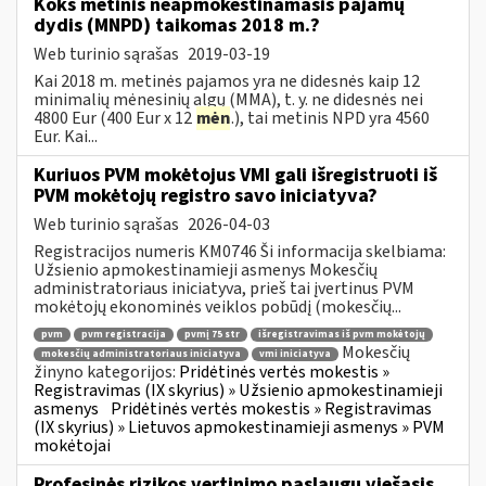
Koks metinis neapmokestinamasis pajamų
dydis (MNPD) taikomas 2018 m.?
Web turinio sąrašas
2019-03-19
Kai 2018 m. metinės pajamos yra ne didesnės kaip 12
minimalių mėnesinių algų (MMA), t. y. ne didesnės nei
4800 Eur (400 Eur x 12
mėn
.), tai metinis NPD yra 4560
Eur. Kai...
Kuriuos PVM mokėtojus VMI gali išregistruoti iš
PVM mokėtojų registro savo iniciatyva?
Web turinio sąrašas
2026-04-03
Registracijos numeris KM0746 Ši informacija skelbiama:
Užsienio apmokestinamieji asmenys Mokesčių
administratoriaus iniciatyva, prieš tai įvertinus PVM
mokėtojų ekonominės veiklos pobūdį (mokesčių...
pvm
pvm registracija
pvmį 75 str
išregistravimas iš pvm mokėtojų
Mokesčių
mokesčių administratoriaus iniciatyva
vmi iniciatyva
žinyno kategorijos:
Pridėtinės vertės mokestis »
Registravimas (IX skyrius) » Užsienio apmokestinamieji
asmenys
Pridėtinės vertės mokestis » Registravimas
(IX skyrius) » Lietuvos apmokestinamieji asmenys » PVM
mokėtojai
Profesinės rizikos vertinimo paslaugų viešasis