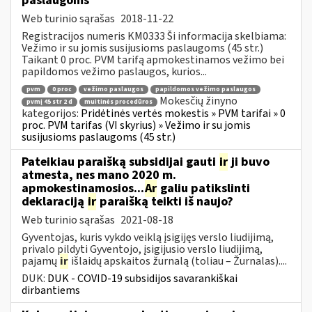
paslaugoms
Web turinio sąrašas
2018-11-22
Registracijos numeris KM0333 Ši informacija skelbiama:
Vežimo ir su jomis susijusioms paslaugoms (45 str.)
Taikant 0 proc. PVM tarifą apmokestinamos vežimo bei
papildomos vežimo paslaugos, kurios...
pvm
0 proc
vežimo paslaugos
papildomos vežimo paslaugos
Mokesčių žinyno
pvmį 45 str 2 d
muitinės procedūros
kategorijos:
Pridėtinės vertės mokestis » PVM tarifai » 0
proc. PVM tarifas (VI skyrius) » Vežimo ir su jomis
susijusioms paslaugoms (45 str.)
Pateikiau paraišką subsidijai gauti
ir
ji buvo
atmesta, nes mano 2020 m.
apmokestinamosios...
Ar
galiu patikslinti
deklaraciją
ir
paraišką teikti iš naujo?
Web turinio sąrašas
2021-08-18
Gyventojas, kuris vykdo veiklą įsigijęs verslo liudijimą,
privalo pildyti Gyventojo, įsigijusio verslo liudijimą,
pajamų
ir
išlaidų apskaitos žurnalą (toliau – Žurnalas)....
DUK:
DUK - COVID-19 subsidijos savarankiškai
dirbantiems