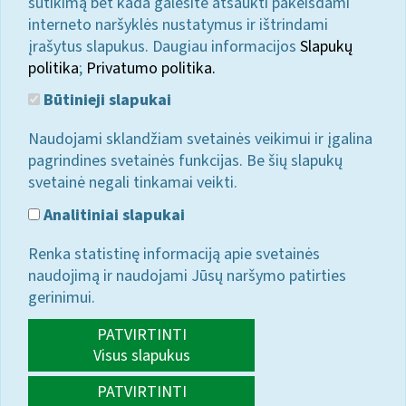
sutikimą bet kada galėsite atšaukti pakeisdami
interneto naršyklės nustatymus ir ištrindami
įrašytus slapukus. Daugiau informacijos
Slapukų
politika
;
Privatumo politika.
Būtinieji slapukai
Naudojami sklandžiam svetainės veikimui ir įgalina
pagrindines svetainės funkcijas. Be šių slapukų
svetainė negali tinkamai veikti.
Analitiniai slapukai
Renka statistinę informaciją apie svetainės
naudojimą ir naudojami Jūsų naršymo patirties
gerinimui.
PATVIRTINTI
Visus slapukus
PATVIRTINTI