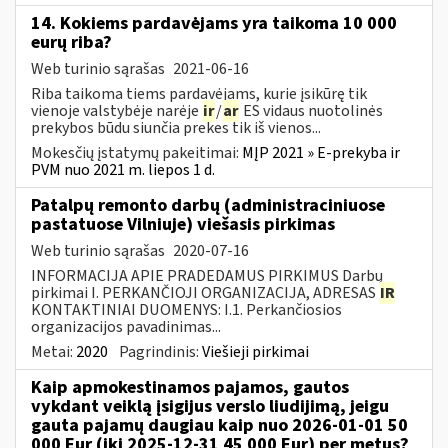
14. Kokiems pardavėjams yra taikoma 10 000
eurų riba?
Web turinio sąrašas
2021-06-16
Riba taikoma tiems pardavėjams, kurie įsikūrę tik
vienoje valstybėje narėje
ir
/
ar
ES vidaus nuotolinės
prekybos būdu siunčia prekes tik iš vienos...
Mokesčių įstatymų pakeitimai:
MĮP 2021 » E-prekyba ir
PVM nuo 2021 m. liepos 1 d.
Patalpų remonto darbų (administraciniuose
pastatuose Vilniuje) viešasis pirkimas
Web turinio sąrašas
2020-07-16
INFORMACIJA APIE PRADEDAMUS PIRKIMUS Darbų
pirkimai I. PERKANČIOJI ORGANIZACIJA, ADRESAS
IR
KONTAKTINIAI DUOMENYS: I.1. Perkančiosios
organizacijos pavadinimas...
Metai:
2020
Pagrindinis:
Viešieji pirkimai
Kaip apmokestinamos pajamos, gautos
vykdant veiklą įsigijus verslo liudijimą, jeigu
gauta pajamų daugiau kaip nuo 2026-01-01 50
000 Eur (iki 2025-12-31 45 000 Eur) per metus?