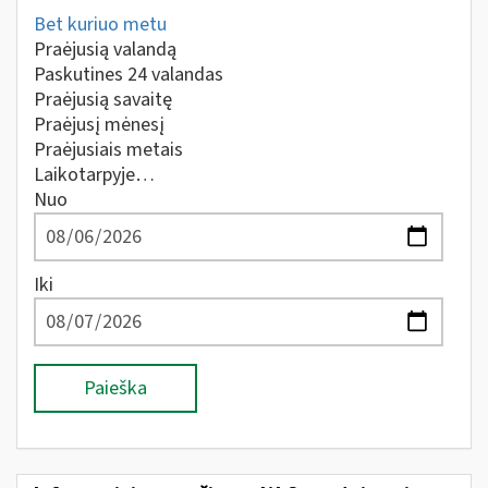
Bet kuriuo metu
Praėjusią valandą
Paskutines 24 valandas
Praėjusią savaitę
Praėjusį mėnesį
Praėjusiais metais
Laikotarpyje…
Nuo
Iki
Paieška