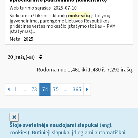
Web turinio sąrašas
2025-07-10
Siekdami užtikrinti sklandų
mokesčių
įstatymų
įgyvendinimą, parengėme Lietuvos Respublikos
pridėtinės vertės mokesčio įstatymo (toliau – PVM
įstatymas)...
Metai:
2025
20 Įrašų(-ai)
Rodoma nuo 1,461 iki 1,480 iš 7,292 irašų.
1
...
73
74
75
...
365
Uždaryti
Šioje svetainėje naudojami slapukai
(angl.
cookies). Būtinieji slapukai įdiegiami automatiškai