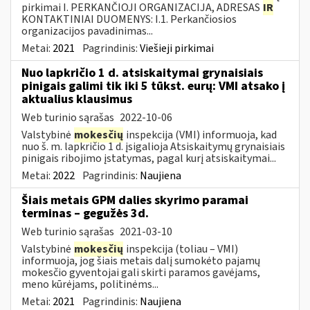
pirkimai I. PERKANČIOJI ORGANIZACIJA, ADRESAS
IR
KONTAKTINIAI DUOMENYS: I.1. Perkančiosios
organizacijos pavadinimas...
Metai:
2021
Pagrindinis:
Viešieji pirkimai
Nuo lapkričio 1 d. atsiskaitymai grynaisiais
pinigais galimi tik iki 5 tūkst. eurų: VMI atsako į
aktualius klausimus
Web turinio sąrašas
2022-10-06
Valstybinė
mokesčių
inspekcija (VMI) informuoja, kad
nuo š. m. lapkričio 1 d. įsigalioja Atsiskaitymų grynaisiais
pinigais ribojimo įstatymas, pagal kurį atsiskaitymai...
Metai:
2022
Pagrindinis:
Naujiena
Šiais metais GPM dalies skyrimo paramai
terminas – gegužės 3d.
Web turinio sąrašas
2021-03-10
Valstybinė
mokesčių
inspekcija (toliau – VMI)
informuoja, jog šiais metais dalį sumokėto pajamų
mokesčio gyventojai gali skirti paramos gavėjams,
meno kūrėjams, politinėms...
Metai:
2021
Pagrindinis:
Naujiena