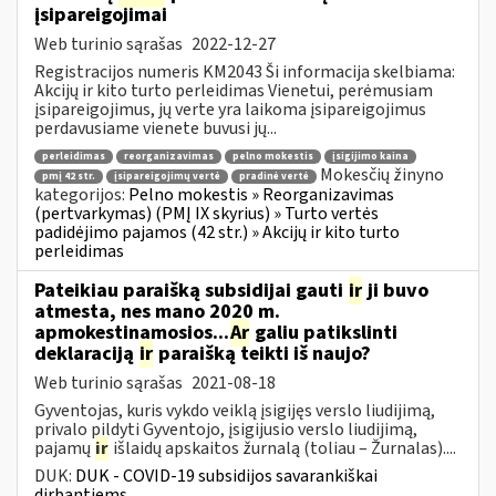
įsipareigojimai
Web turinio sąrašas
2022-12-27
Registracijos numeris KM2043 Ši informacija skelbiama:
Akcijų ir kito turto perleidimas Vienetui, perėmusiam
įsipareigojimus, jų verte yra laikoma įsipareigojimus
perdavusiame vienete buvusi jų...
perleidimas
reorganizavimas
pelno mokestis
įsigijimo kaina
Mokesčių žinyno
pmį 42 str.
įsipareigojimų vertė
pradinė vertė
kategorijos:
Pelno mokestis » Reorganizavimas
(pertvarkymas) (PMĮ IX skyrius) » Turto vertės
padidėjimo pajamos (42 str.) » Akcijų ir kito turto
perleidimas
Pateikiau paraišką subsidijai gauti
ir
ji buvo
atmesta, nes mano 2020 m.
apmokestinamosios...
Ar
galiu patikslinti
deklaraciją
ir
paraišką teikti iš naujo?
Web turinio sąrašas
2021-08-18
Gyventojas, kuris vykdo veiklą įsigijęs verslo liudijimą,
privalo pildyti Gyventojo, įsigijusio verslo liudijimą,
pajamų
ir
išlaidų apskaitos žurnalą (toliau – Žurnalas)....
DUK:
DUK - COVID-19 subsidijos savarankiškai
dirbantiems