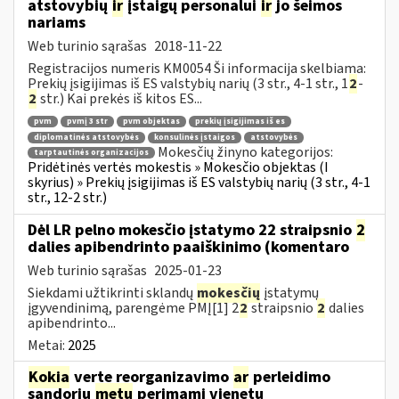
atstovybių
ir
įstaigų personalui
ir
jo šeimos
nariams
Web turinio sąrašas
2018-11-22
Registracijos numeris KM0054 Ši informacija skelbiama:
Prekių įsigijimas iš ES valstybių narių (3 str., 4-1 str., 1
2
-
2
str.) Kai prekės iš kitos ES...
pvm
pvmį 3 str
pvm objektas
prekių įsigijimas iš es
diplomatinės atstovybės
konsulinės įstaigos
atstovybės
Mokesčių žinyno kategorijos:
tarptautinės organizacijos
Pridėtinės vertės mokestis » Mokesčio objektas (I
skyrius) » Prekių įsigijimas iš ES valstybių narių (3 str., 4-1
str., 12-2 str.)
Dėl LR pelno mokesčio įstatymo 22 straipsnio
2
dalies apibendrinto paaiškinimo (komentaro
Web turinio sąrašas
2025-01-23
Siekdami užtikrinti sklandų
mokesčių
įstatymų
įgyvendinimą, parengėme PMĮ[1] 2
2
straipsnio
2
dalies
apibendrinto...
Metai:
2025
Kokia
verte reorganizavimo
ar
perleidimo
sandorių
metu
perimami vienetų