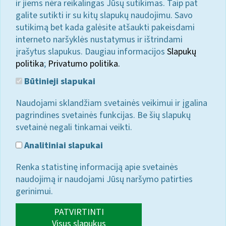
ir jiems nėra reikalingas Jūsų sutikimas. Taip pat
galite sutikti ir su kitų slapukų naudojimu. Savo
sutikimą bet kada galėsite atšaukti pakeisdami
interneto naršyklės nustatymus ir ištrindami
įrašytus slapukus. Daugiau informacijos
Slapukų
politika
;
Privatumo politika.
Būtinieji slapukai
Naudojami sklandžiam svetainės veikimui ir įgalina
pagrindines svetainės funkcijas. Be šių slapukų
svetainė negali tinkamai veikti.
Analitiniai slapukai
Renka statistinę informaciją apie svetainės
naudojimą ir naudojami Jūsų naršymo patirties
gerinimui.
PATVIRTINTI
Visus slapukus