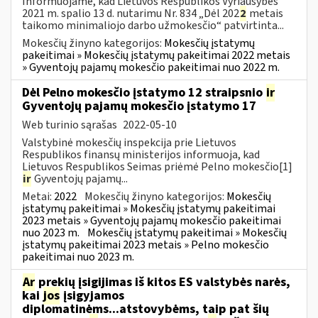
Informuojame, kad Lietuvos Respublikos Vyriausybės
2021 m. spalio 13 d. nutarimu Nr. 834 „Dėl 202
2
metais
taikomo minimaliojo darbo užmokesčio“ patvirtinta...
Mokesčių žinyno kategorijos:
Mokesčių įstatymų
pakeitimai » Mokesčių įstatymų pakeitimai 2022 metais
» Gyventojų pajamų mokesčio pakeitimai nuo 2022 m.
Dėl Pelno mokesčio įstatymo 12 straipsnio
ir
Gyventojų pajamų mokesčio įstatymo 17
Web turinio sąrašas
2022-05-10
Valstybinė mokesčių inspekcija prie Lietuvos
Respublikos finansų ministerijos informuoja, kad
Lietuvos Respublikos Seimas priėmė Pelno mokesčio[1]
ir
Gyventojų pajamų...
Metai:
2022
Mokesčių žinyno kategorijos:
Mokesčių
įstatymų pakeitimai » Mokesčių įstatymų pakeitimai
2023 metais » Gyventojų pajamų mokesčio pakeitimai
nuo 2023 m.
Mokesčių įstatymų pakeitimai » Mokesčių
įstatymų pakeitimai 2023 metais » Pelno mokesčio
pakeitimai nuo 2023 m.
Ar
prekių įsigijimas iš kitos ES valstybės narės,
kai
jos
įsigyjamos
diplomatinėms...atstovybėms, taip pat šių