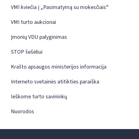
VMI kviečia į „Pasimatymą su mokesčiais“
VMI turto aukcionai
Įmonių VDU palyginimas
STOP šešėliui
Krašto apsaugos ministerijos informacija
Interneto svetainės atitikties paraiška
Ieškome turto savininkų
Nuorodos