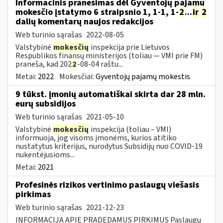
Informacinis pranešimas dėl Gyventojų pajamų
mokesčio įstatymo 6 straipsnio 1, 1-1, 1-
2
...
ir
2
dalių komentarų naujos redakcijos
Web turinio sąrašas
2022-08-05
Valstybinė
mokesčių
inspekcija prie Lietuvos
Respublikos finansų ministerijos (toliau — VMI prie FM)
praneša, kad 202
2
-08-04 raštu...
Metai:
2022
Mokesčiai:
Gyventojų pajamų mokestis
9 tūkst. įmonių automatiškai skirta dar 28 mln.
eurų subsidijos
Web turinio sąrašas
2021-05-10
Valstybinė
mokesčių
inspekcija (toliau – VMI)
informuoja, jog visoms įmonėms, kurios atitiko
nustatytus kriterijus, nurodytus Subsidijų nuo COVID-19
nukentėjusioms...
Metai:
2021
Profesinės rizikos vertinimo paslaugų viešasis
pirkimas
Web turinio sąrašas
2021-12-23
INFORMACIJA APIE PRADEDAMUS PIRKIMUS Paslaugų