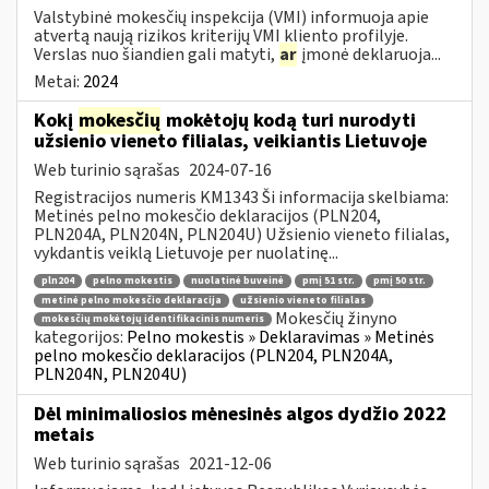
Valstybinė mokesčių inspekcija (VMI) informuoja apie
atvertą naują rizikos kriterijų VMI kliento profilyje.
Verslas nuo šiandien gali matyti,
ar
įmonė deklaruoja...
Metai:
2024
Kokį
mokesčių
mokėtojų kodą turi nurodyti
užsienio vieneto filialas, veikiantis Lietuvoje
Web turinio sąrašas
2024-07-16
Registracijos numeris KM1343 Ši informacija skelbiama:
Metinės pelno mokesčio deklaracijos (PLN204,
PLN204A, PLN204N, PLN204U) Užsienio vieneto filialas,
vykdantis veiklą Lietuvoje per nuolatinę...
pln204
pelno mokestis
nuolatinė buveinė
pmį 51 str.
pmį 50 str.
metinė pelno mokesčio deklaracija
užsienio vieneto filialas
Mokesčių žinyno
mokesčių mokėtojų identifikacinis numeris
kategorijos:
Pelno mokestis » Deklaravimas » Metinės
pelno mokesčio deklaracijos (PLN204, PLN204A,
PLN204N, PLN204U)
Dėl minimaliosios mėnesinės algos dydžio 2022
metais
Web turinio sąrašas
2021-12-06