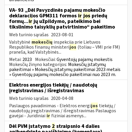
VA- 93 „Dėl Pavyzdinės pajamų mokesčio
deklaracijos GPM311 formos
ir
jos
priedų
formų...
ir
jų užpildymo, pateikimo bei
tikslinimo taisyklių patvirtinimo“ pakeitimo
Web turinio sąrašas
2023-08-01
Valstybinė
mokesčių
inspekcija prie Lietuvos
Respublikos finansų ministeri
jos
(toliau – VMI prie FM)
praneša, kad Valstybinės...
Metai:
2023
Mokesčiai:
Gyventojų pajamų mokestis
Mokesčių žinyno kategorijos:
Mokesčių įstatymų
pakeitimai » Mokesčių įstatymų pakeitimai 2023 metais
» Gyventojų pajamų mokesčio pakeitimai nuo 2023 m.
Elektros energijos tiekėjų / naudotojų
įregistravimas / išregistravimas
Web turinio sąrašas
2020-04-08
Paslaugos pavadinimas - Elektros energi
jos
tiekėjų /
naudotojų įregistravimas / išregistravimas Paslaugos
gavėjai - Juridiniai
ir
fiziniai asmenys...
Dėl PVM įstatymo
2
straipsnio 4 dalies
apibendrinto paaiškinimo (komentaro)