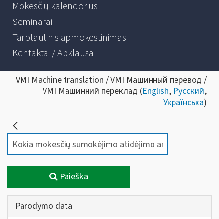
Mokesčių kalendorius
Seminarai
Tarptautinis apmokestinimas
Kontaktai / Apklausa
VMI Machine translation / VMI Машинный перевод /
VMI Машинний переклад (
English
,
Русский
,
Українська
)
Paieška
Parodymo data