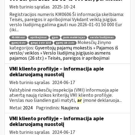
Web turinio sąrašas
2025-10-24
Registracijos numeris KM0606 Ši informacija skelbiama:
Teisės, pareigos ir apribojimai Vykdant veiklą įsigijus
verslo liudijimą galima gauti nuo 2026-01-01 50 000 Eur
(iki...
45 000 eur
apribojimai
gpm
pvm mokėtojas
verslo liudijimas
Mokesčių žinyno
gpmį 6 str
gmpį 2 str 22 d
gpmį 18-2 str
kategorijos:
Gyventojų pajamų mokestis » Pajamos iš
verslo/ veiklos » Verslo liudijimą įsigijusio asmens
pajamos (26 str.) » Teisės, pareigos ir apribojimai
VMI kliento profilyje – informacija apie
deklaruojamą nuostolį
Web turinio sąrašas
2024-06-17
Valstybinė mokesčių inspekcija (VMI) informuoja apie
atvertą naują rizikos kriterijų VMI kliento profilyje.
Verslas nuo šiandien gali matyti,
ar
įmonė deklaruoja...
Metai:
2024
Pagrindinis:
Naujiena
VMI kliento profilyje – informacija apie
deklaruojamą nuostolį
Web turinio sąrašas
2024-06-17