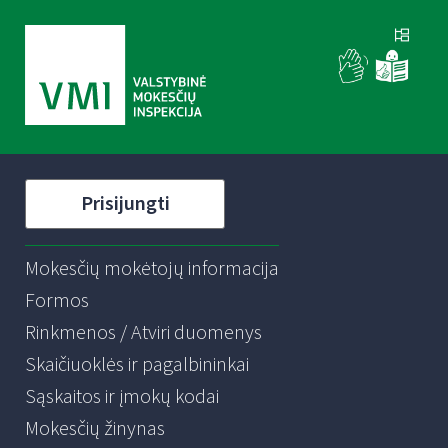
Prisijungti
Mokesčių mokėtojų informacija
Formos
Rinkmenos / Atviri duomenys
Skaičiuoklės ir pagalbininkai
Sąskaitos ir įmokų kodai
Mokesčių žinynas