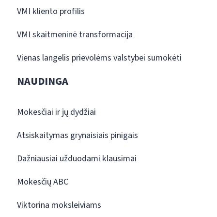
VMI kliento profilis
VMI skaitmeninė transformacija
Vienas langelis prievolėms valstybei sumokėti
NAUDINGA
Mokesčiai ir jų dydžiai
Atsiskaitymas grynaisiais pinigais
Dažniausiai užduodami klausimai
Mokesčių ABC
Viktorina moksleiviams