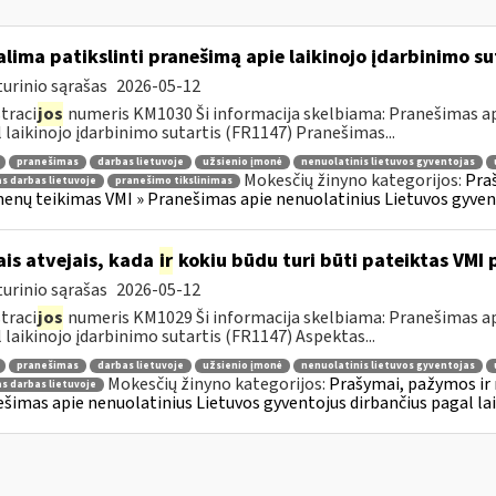
lima patikslinti pranešimą apie laikinojo įdarbinimo su
urinio sąrašas
2026-05-12
traci
jos
numeris KM1030 Ši informacija skelbiama: Pranešimas api
 laikinojo įdarbinimo sutartis (FR1147) Pranešimas...
pranešimas
darbas lietuvoje
užsienio įmonė
nenuolatinis lietuvos gyventojas
Mokesčių žinyno kategorijos:
Pra
as darbas lietuvoje
pranešimo tikslinimas
nų teikimas VMI » Pranešimas apie nenuolatinius Lietuvos gyvento
ais atvejais, kada
ir
kokiu būdu turi būti pateiktas VMI
urinio sąrašas
2026-05-12
traci
jos
numeris KM1029 Ši informacija skelbiama: Pranešimas api
 laikinojo įdarbinimo sutartis (FR1147) Aspektas...
pranešimas
darbas lietuvoje
užsienio įmonė
nenuolatinis lietuvos gyventojas
Mokesčių žinyno kategorijos:
Prašymai, pažymos ir
as darbas lietuvoje
šimas apie nenuolatinius Lietuvos gyventojus dirbančius pagal lai