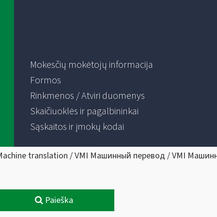
Mokesčių mokėtojų informacija
Formos
Rinkmenos / Atviri duomenys
Skaičiuoklės ir pagalbininkai
Sąskaitos ir įmokų kodai
Machine translation / VMI Машинный перевод / VMI Машин
Paieška