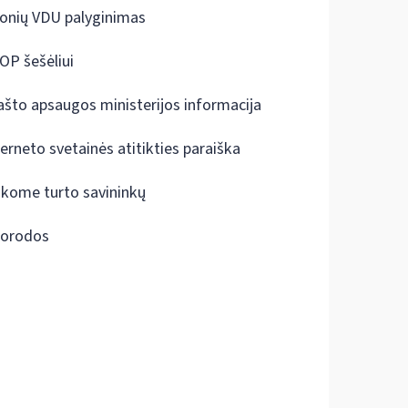
onių VDU palyginimas
OP šešėliui
ašto apsaugos ministerijos informacija
terneto svetainės atitikties paraiška
škome turto savininkų
orodos