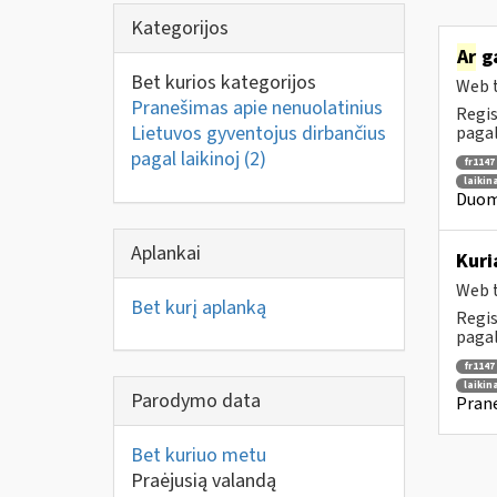
Kategorijos
Ar
ga
Bet kurios kategorijos
Web t
Pranešimas apie nenuolatinius
Regis
Lietuvos gyventojus dirbančius
pagal
pagal laikinoj
(2)
fr1147
laikin
Duome
Aplankai
Kuri
Web t
Bet kurį aplanką
Regis
pagal
fr1147
laikin
Parodymo data
Prane
Bet kuriuo metu
Praėjusią valandą