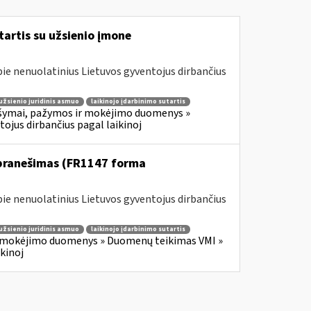
tartis su užsienio įmone
e nenuolatinius Lietuvos gyventojus dirbančius
užsienio juridinis asmuo
laikinojo įdarbinimo sutartis
šymai, pažymos ir mokėjimo duomenys »
jus dirbančius pagal laikinoj
 pranešimas (FR1147 forma
e nenuolatinius Lietuvos gyventojus dirbančius
užsienio juridinis asmuo
laikinojo įdarbinimo sutartis
 mokėjimo duomenys » Duomenų teikimas VMI »
kinoj