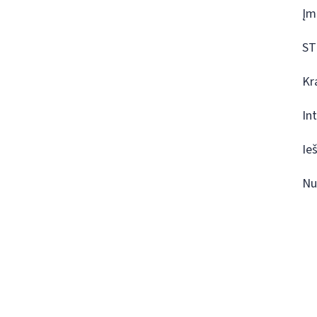
Įm
ST
Kr
In
Ie
Nu