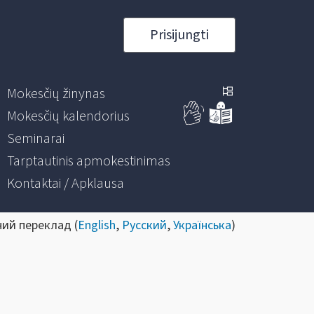
Prisijungti
Mokesčių žinynas
Mokesčių kalendorius
Seminarai
Tarptautinis apmokestinimas
Kontaktai / Apklausa
ний переклад (
English
,
Русский
,
Українська
)