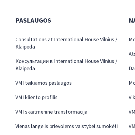
PASLAUGOS
N
Consultations at International House Vilnius /
Mo
Klaipėda
At
Консультации в International House Vilnius /
Klaipėda
Da
VMI teikiamos paslaugos
Mo
VMI kliento profilis
Vi
VMI skaitmeninė transformacija
VM
Vienas langelis prievolėms valstybei sumokėti
VM