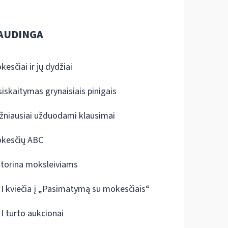
AUDINGA
kesčiai ir jų dydžiai
siskaitymas grynaisiais pinigais
žniausiai užduodami klausimai
kesčių ABC
ktorina moksleiviams
I kviečia į „Pasimatymą su mokesčiais“
I turto aukcionai