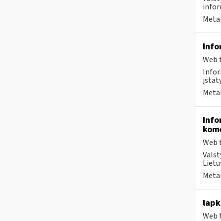
infor
Metai
Info
Web t
Infor
įstat
Metai
Info
kome
Web t
Valst
Lietu
Metai
lapk
Web t