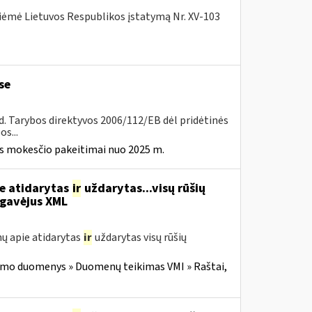
iėmė Lietuvos Respublikos įstatymą Nr. XV-103
se
8 d. Tarybos direktyvos 2006/112/EB dėl pridėtinės
s...
ės mokesčio pakeitimai nuo 2025 m.
ie atidarytas
ir
uždarytas...visų rūšių
gavėjus XML
ų apie atidarytas
ir
uždarytas visų rūšių
imo duomenys » Duomenų teikimas VMI » Raštai,