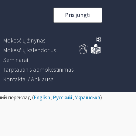
Prisijungti
Mokesčių žinynas
Mokesčių kalendorius
Seminarai
Tarptautinis apmokestinimas
Kontaktai / Apklausa
ний переклад (
English
,
Русский
,
Українська
)