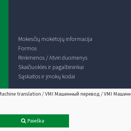
Mokesčių mokėtojų informacija
Formos
Rinkmenos / Atviri duomenys
Skaičiuoklės ir pagalbininkai
Sąskaitos ir įmokų kodai
Machine translation / VMI Машинный перевод / VMI Машин
Paieška