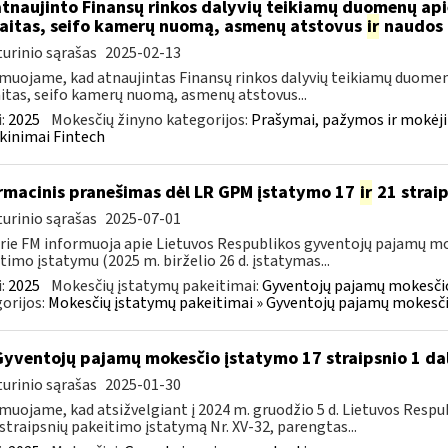
atnaujinto Finansų rinkos dalyvių teikiamų duomenų ap
aitas, seifo kamerų nuomą, asmenų atstovus
ir
naudos 
urinio sąrašas
2025-02-13
muojame, kad atnaujintas Finansų rinkos dalyvių teikiamų duomen
itas, seifo kamerų nuomą, asmenų atstovus...
:
2025
Mokesčių žinyno kategorijos:
Prašymai, pažymos ir mokėj
kinimai Fintech
rmacinis pranešimas dėl LR GPM įstatymo 17
ir
21 strai
urinio sąrašas
2025-07-01
rie FM informuoja apie Lietuvos Respublikos gyventojų pajamų mo
timo įstatymu (2025 m. birželio 26 d. įstatymas...
:
2025
Mokesčių įstatymų pakeitimai:
Gyventojų pajamų mokesčio
orijos:
Mokesčių įstatymų pakeitimai » Gyventojų pajamų mokesči
Gyventojų pajamų mokesčio įstatymo 17 straipsnio 1 da
urinio sąrašas
2025-01-30
muojame, kad atsižvelgiant į 2024 m. gruodžio 5 d. Lietuvos Res
straipsnių pakeitimo įstatymą Nr. XV-32, parengtas...