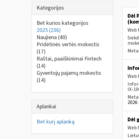
Kategorijos
Dėl 
(kom
Bet kurios kategorijos
2025
(236)
Web t
Naujiena
(40)
Siekd
mokes
Pridėtinės vertės mokestis
Metai
(17)
Raštai, paaiškinimai Fintech
(14)
Info
Gyventojų pajamų mokestis
Web t
(14)
Infor
IX-100
Metai
2026 
Aplankai
Dėl 
Bet kurį aplanką
Web t
Lietu