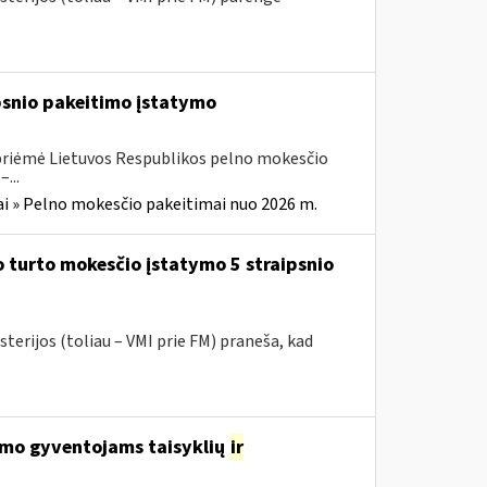
ipsnio pakeitimo įstatymo
 priėmė Lietuvos Respublikos pelno mokesčio
...
i » Pelno mokesčio pakeitimai nuo 2026 m.
 turto mokesčio įstatymo 5 straipsnio
terijos (toliau – VMI prie FM) praneša, kad
avimo gyventojams taisyklių
ir