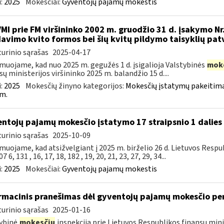
:
2025
Mokesčiai:
Gyventojų pajamų mokestis
VMI prie FM viršininko 2002 m. gruodžio 31 d. įsakymo Nr
avimo kvito formos bei šių kvitų pildymo taisyklių pat
urinio sąrašas
2025-04-17
muojame, kad nuo 2025 m. gegužės 1 d. įsigalioja Valstybinės
mok
sų ministerijos viršininko 2025 m. balandžio 15 d....
:
2025
Mokesčių žinyno kategorijos:
Mokesčių įstatymų pakeitima
m.
ntojų pajamų mokesčio įstatymo 17 straipsnio 1 dalies 
urinio sąrašas
2025-10-09
muojame, kad atsižvelgiant į 2025 m. birželio 26 d. Lietuvos Res
7 6, 131 , 16, 17, 18, 182 , 19, 20, 21, 23, 27, 29, 34...
:
2025
Mokesčiai:
Gyventojų pajamų mokestis
rmacinis pranešimas dėl gyventojų pajamų mokesčio pe
urinio sąrašas
2025-01-16
ybinė
mokesčių
inspekcija prie Lietuvos Respublikos finansų mini