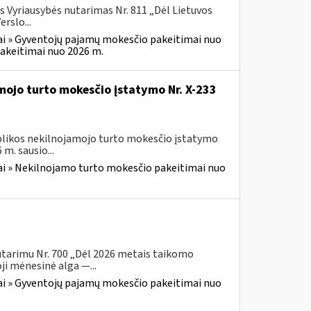
s Vyriausybės nutarimas Nr. 811 „Dėl Lietuvos
rslo...
i » Gyventojų pajamų mokesčio pakeitimai nuo
akeitimai nuo 2026 m.
mojo turto mokesčio įstatymo Nr. X-233
ublikos nekilnojamojo turto mokesčio įstatymo
m. sausio...
i » Nekilnojamo turto mokesčio pakeitimai nuo
utarimu Nr. 700 „Dėl 2026 metais taikomo
i mėnesinė alga —...
i » Gyventojų pajamų mokesčio pakeitimai nuo