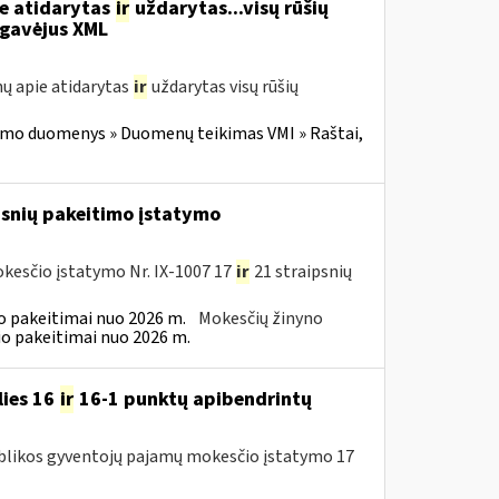
ie atidarytas
ir
uždarytas...visų rūšių
gavėjus XML
ų apie atidarytas
ir
uždarytas visų rūšių
imo duomenys » Duomenų teikimas VMI » Raštai,
psnių pakeitimo įstatymo
kesčio įstatymo Nr. IX-1007 17
ir
21 straipsnių
 pakeitimai nuo 2026 m.
Mokesčių žinyno
o pakeitimai nuo 2026 m.
lies 16
ir
16-1 punktų apibendrintų
publikos gyventojų pajamų mokesčio įstatymo 17