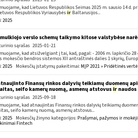
muojame, kad Lietuvos Respublikos Seimas 2025 m. sausio 14 d. pr
ietuvos Respublikos Vyriausybės
ir
Baltarusijos...
:
2025
smulkiojo verslo schemų taikymo kitose valstybėse narė
urinio sąrašas
2025-01-21
muojame, kad atsižvelgiant į tai, kad, pagal: - 2006 m. lapkričio 2
s mokesčio bendros sistemos XII antraštinės dalies 1 skyrių, Europo
:
2025
Mokesčių įstatymų pakeitimai:
MĮP 2021 » Pridėtinės vert
atnaujinto Finansų rinkos dalyvių teikiamų duomenų ap
aitas, seifo kamerų nuomą, asmenų atstovus
ir
naudos 
urinio sąrašas
2025-09-18
muojame, kad atnaujintas Finansų rinkos dalyvių teikiamų duomen
itas, seifo kamerų nuomą, asmenų atstovus...
:
2025
Mokesčių žinyno kategorijos:
Prašymai, pažymos ir mokėj
kinimai Fintech