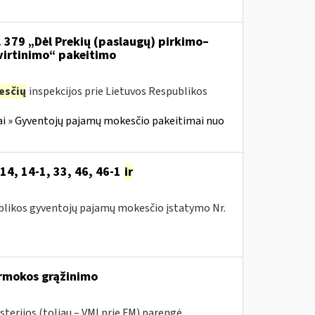
. 379 „Dėl Prekių (paslaugų) pirkimo–
virtinimo“ pakeitimo
esčių
inspekcijos prie Lietuvos Respublikos
i » Gyventojų pajamų mokesčio pakeitimai nuo
14, 14-1, 33, 46, 46-1
ir
publikos gyventojų pajamų mokesčio įstatymo Nr.
rmokos grąžinimo
sterijos (toliau – VMI prie FM) parengė