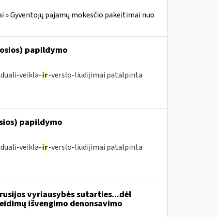
i » Gyventojų pajamų mokesčio pakeitimai nuo
posios) papildymo
duali-veikla-
ir
-verslo-liudijimai patalpinta
osios) papildymo
duali-veikla-
ir
-verslo-liudijimai patalpinta
usijos vyriausybės sutarties...dėl
žeidimų išvengimo denonsavimo