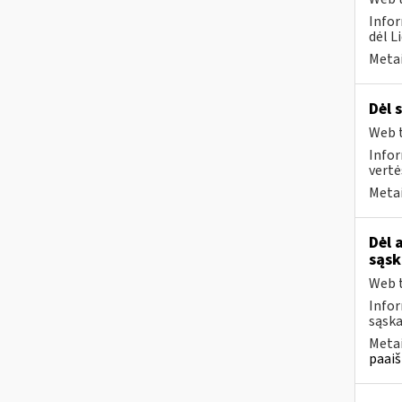
Infor
dėl L
Metai
Dėl 
Web t
Infor
vertė
Metai
Dėl 
sąsk
Web t
Infor
sąska
Metai
paaiš