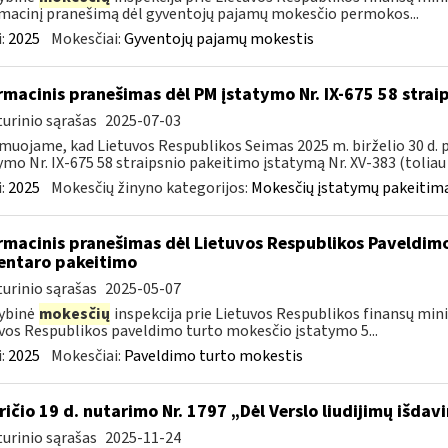
macinį pranešimą dėl gyventojų pajamų mokesčio permokos...
:
2025
Mokesčiai:
Gyventojų pajamų mokestis
rmacinis pranešimas dėl PM įstatymo Nr. IX-675 58 stra
urinio sąrašas
2025-07-03
muojame, kad Lietuvos Respublikos Seimas 2025 m. birželio 30 d.
ymo Nr. IX-675 58 straipsnio pakeitimo įstatymą Nr. XV-383 (toliau –
:
2025
Mokesčių žinyno kategorijos:
Mokesčių įstatymų pakeitima
rmacinis pranešimas dėl Lietuvos Respublikos Paveldimo
ntaro pakeitimo
urinio sąrašas
2025-05-07
ybinė
mokesčių
inspekcija prie Lietuvos Respublikos finansų minis
vos Respublikos paveldimo turto mokesčio įstatymo 5...
:
2025
Mokesčiai:
Paveldimo turto mokestis
ričio 19 d. nutarimo Nr. 1797 „Dėl Verslo liudijimų išd
urinio sąrašas
2025-11-24