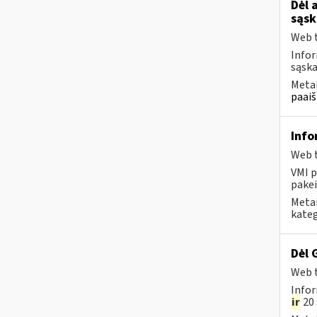
Dėl 
sąsk
Web t
Infor
sąska
Metai
paaiš
Info
Web t
VMI p
pakei
Metai
kateg
Dėl 
Web t
Infor
ir
20 