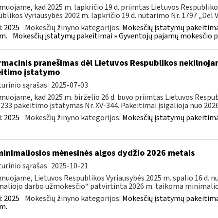
muojame, kad 2025 m. lapkričio 19 d. priimtas Lietuvos Respubliko
blikos Vyriausybės 2002 m. lapkričio 19 d. nutarimo Nr. 1797 „Dėl Ve
:
2025
Mokesčių žinyno kategorijos:
Mokesčių įstatymų pakeitima
m.
Mokesčių įstatymų pakeitimai » Gyventojų pajamų mokesčio p
rmacinis pranešimas dėl Lietuvos Respublikos nekilnoja
itimo įstatymo
urinio sąrašas
2025-07-03
muojame, kad 2025 m. birželio 26 d. buvo priimtas Lietuvos Resp
–233 pakeitimo įstatymas Nr. XV-344. Pakeitimai įsigalioja nuo 2026 
:
2025
Mokesčių žinyno kategorijos:
Mokesčių įstatymų pakeitima
minimaliosios mėnesinės algos dydžio 2026 metais
urinio sąrašas
2025-10-21
muojame, Lietuvos Respublikos Vyriausybės 2025 m. spalio 16 d. n
aliojo darbo užmokesčio“ patvirtinta 2026 m. taikoma minimalioj
:
2025
Mokesčių žinyno kategorijos:
Mokesčių įstatymų pakeitima
m.