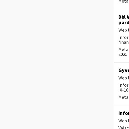
Metai
Dėl 
pard
Web t
Infor
finan
Metai
2025 
Gyve
Web t
Infor
IX-100
Metai
Info
Web t
Valst