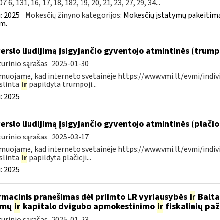
7 6, 131, 16, 17, 18, 182, 19, 20, 21, 23, 27, 29, 34...
:
2025
Mokesčių žinyno kategorijos:
Mokesčių įstatymų pakeitima
m.
verslo liudijimą įsigyjančio gyventojo atmintinės (trum
urinio sąrašas
2025-01-30
muojame, kad interneto svetainėje https://www.vmi.lt/evmi/indivi
slinta
ir
papildyta trumpoji...
:
2025
verslo liudijimą įsigyjančio gyventojo atmintinės (plači
urinio sąrašas
2025-03-17
muojame, kad interneto svetainėje https://www.vmi.lt/evmi/indivi
slinta
ir
papildyta plačioji...
:
2025
rmacinis pranešimas dėl priimto LR vyriausybės
ir
Baltar
amų
ir
kapitalo dvigubo apmokestinimo
ir
fiskalinių pa
urinio sąrašas
2025-01-23