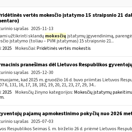
Pridėtinės vertės mokesčio įstatymo 15 straipsnio 21 da
entaro)
urinio sąrašas
2025-11-13
ami užtikrinti sklandų
mokesčių
įstatymų įgyvendinimą, parengė
čio įstatymo (toliau – PVM įstatymas) 15 straipsnio 21...
:
2025
Mokesčiai:
Pridėtinės vertės mokestis
rmacinis pranešimas dėl Lietuvos Respublikos gyvento
urinio sąrašas
2025-12-30
muojame, kad 2025 m. gruodžio 16 d. buvo priimtas Lietuvos Resp
7 6, 131, 16, 17, 18, 182, 19, 20, 21, 23, 27, 29, 34...
:
2025
Mokesčių žinyno kategorijos:
Mokesčių įstatymų pakeitima
m.
gyventojų pajamų apmokestinimo pokyčių nuo 2026 me
urinio sąrašas
2025-07-03
vos Respublikos Seimas š. m. birželio 26 d. priėmė Lietuvos Resp