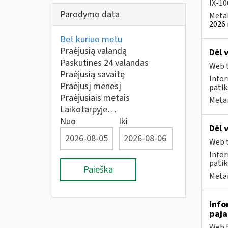
IX-100
Parodymo data
Metai
2026 
Bet kuriuo metu
Praėjusią valandą
Dėl 
Paskutines 24 valandas
Web t
Praėjusią savaitę
Infor
Praėjusį mėnesį
patik
Praėjusiais metais
Metai
Laikotarpyje…
Nuo
Iki
Dėl 
Web t
Infor
patik
Paieška
Metai
Info
paj
Web t